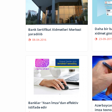
Daha bir b
Bank Sertifikat Xidmətləri Mərkəzi
xidmət gös
yaradılıb
23-09-201
08-04-2016
Banklar “Asan İmza”dan effektiv
Azərbaycan
istifadə edir
imza texnol