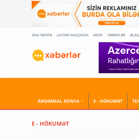
ANA SƏHİFƏ
LAYİHƏ HAQQINDA
ARXİV
XƏBƏRLƏR
ƏLA
RƏQƏMSAL DÜNYA
E - HÖKUMƏT
TE
E - HÖKUMƏT