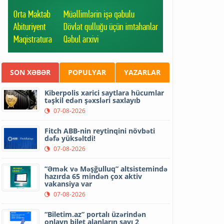
SON XƏBƏR
POPULYAR
YAZARLAR
Kiberpolis xarici saytlara hücumlar
təşkil edən şəxsləri saxlayıb
07-08-2026
Fitch ABB-nin reytinqini növbəti
dəfə yüksəltdi!
07-08-2026
“Əmək və Məşğulluq” altsistemində
hazırda 65 mindən çox aktiv
vakansiya var
07-08-2026
“Biletim.az” portalı üzərindən
onlayn bilet alanların sayı 2