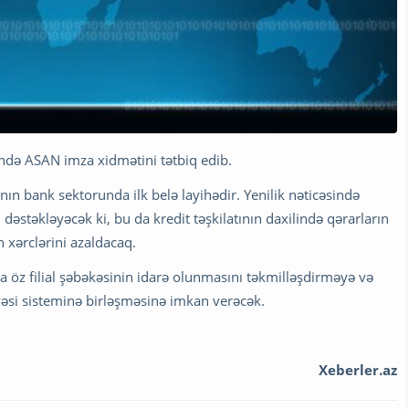
ndə ASAN imza xidmətini tətbiq edib.
canın bank sektorunda ilk belə layihədir. Yenilik nəticəsində
dəstəkləyəcək ki, bu da kredit təşkilatının daxilində qərarların
 xərclərini azaldacaq.
 öz filial şəbəkəsinin idarə olunmasını təkmilləşdirməyə və
yəsi sisteminə birləşməsinə imkan verəcək.
Xeberler.az