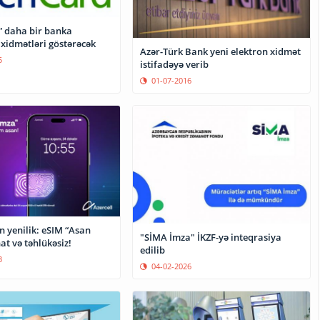
” daha bir banka
 xidmətləri göstərəcək
Azər-Türk Bank yeni elektron xidmət
5
istifadəyə verib
01-07-2016
n yenilik: eSIM “Asan
"SİMA İmza" İKZF-yə inteqrasiya
at və təhlükəsiz!
edilib
3
04-02-2026