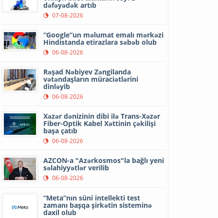
dəfəyədək artıb
07-08-2026
“Google”un məlumat emalı mərkəzi
Hindistanda etirazlara səbəb olub
06-08-2026
Rəşad Nəbiyev Zəngilanda
vətəndaşların müraciətlərini
dinləyib
06-08-2026
Xəzər dənizinin dibi ilə Trans-Xəzər
Fiber-Optik Kabel Xəttinin çəkilişi
başa çatıb
06-08-2026
AZCON-a "Azərkosmos"la bağlı yeni
səlahiyyətlər verilib
06-08-2026
“Meta”nın süni intellekti test
zamanı başqa şirkətin sisteminə
daxil olub