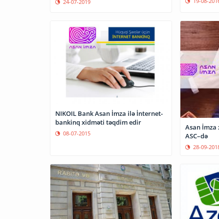
19-08-201
24-07-2019
NIKOIL Bank Asan İmza ilə İnternet-
bankinq xidməti təqdim edir
Asan İmza 
08-07-2015
ASC–də
28-09-201