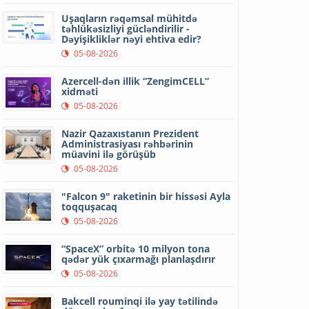
Uşaqların rəqəmsal mühitdə
təhlükəsizliyi gücləndirilir -
Dəyişikliklər nəyi ehtiva edir?
05-08-2026
Azercell-dən illik “ZengimCELL”
xidməti
05-08-2026
Nazir Qazaxıstanın Prezident
Administrasiyası rəhbərinin
müavini ilə görüşüb
05-08-2026
"Falcon 9" raketinin bir hissəsi Ayla
toqquşacaq
05-08-2026
“SpaceX” orbitə 10 milyon tona
qədər yük çıxarmağı planlaşdırır
05-08-2026
Bakcell rouminqi ilə yay tətilində