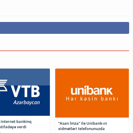
 internet bankinq
“Asan İmza” ilə Unibank-ın
stifadəyə verdi
xidmətləri telefonunuzda