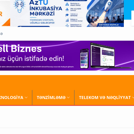
QƏ
XNOLOGİYA
TƏNZİMLƏMƏ
TELEKOM VƏ NƏQLİYYAT