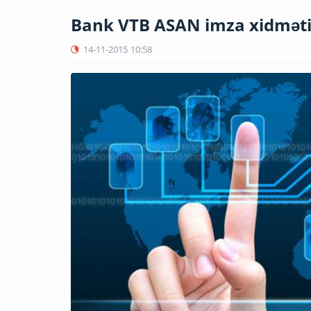
Bank VTB ASAN imza xidmətin
14-11-2015
10:58