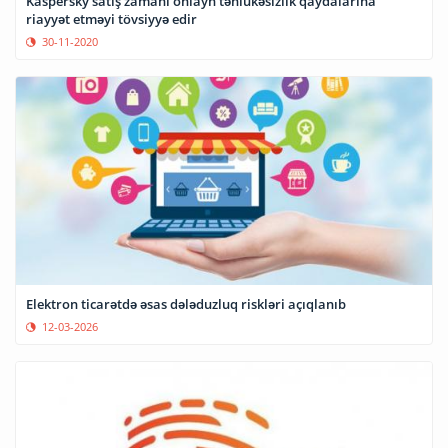
Kaspersky satış zamanı onlayn təhlükəsizlik qaydalarına
riayyət etməyi tövsiyyə edir
30-11-2020
Elektron ticarətdə əsas dələduzluq riskləri açıqlanıb
12-03-2026