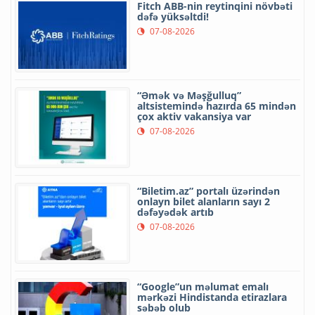
Fitch ABB-nin reytinqini növbəti
dəfə yüksəltdi!
07-08-2026
“Əmək və Məşğulluq”
altsistemində hazırda 65 mindən
çox aktiv vakansiya var
07-08-2026
“Biletim.az” portalı üzərindən
onlayn bilet alanların sayı 2
dəfəyədək artıb
07-08-2026
“Google”un məlumat emalı
mərkəzi Hindistanda etirazlara
səbəb olub