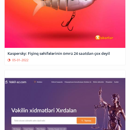
Kaspersky: Fişinq səhifələrinin ömrü 24 saatdan çox deyil
05-01-2022