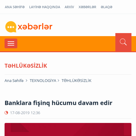
ANA SƏHİFƏ
LAYİHƏ HAQQINDA
ARXİV
XƏBƏRLƏR
ƏLAQƏ
TƏHLÜKƏSİZLİK
Ana Səhifə
TEXNOLOGİYA
TƏHLÜKƏSİZLİK
Banklara fişinq hücumu davam edir
17-08-2019
12:36