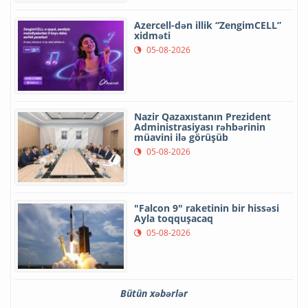
Azercell-dən illik “ZengimCELL”
xidməti
05-08-2026
Nazir Qazaxıstanın Prezident
Administrasiyası rəhbərinin
müavini ilə görüşüb
05-08-2026
"Falcon 9" raketinin bir hissəsi
Ayla toqquşacaq
05-08-2026
Bütün xəbərlər