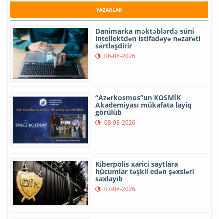
YAZARLAR
Danimarka məktəblərdə süni
intellektdən istifadəyə nəzarəti
sərtləşdirir
08-08-2026
“Azərkosmos”un KOSMİK
Akademiyası mükafata layiq
görülüb
08-08-2026
Kiberpolis xarici saytlara
hücumlar təşkil edən şəxsləri
saxlayıb
07-08-2026