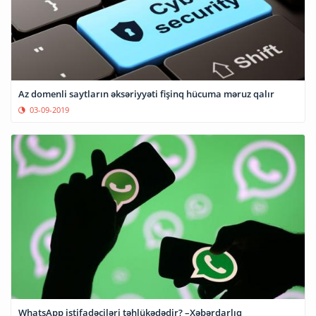
Az domenli saytların əksəriyyəti fişinq hücuma məruz qalır
03-09-2019
WhatsApp istifadəçiləri təhlükədədir? –Xəbərdarlıq