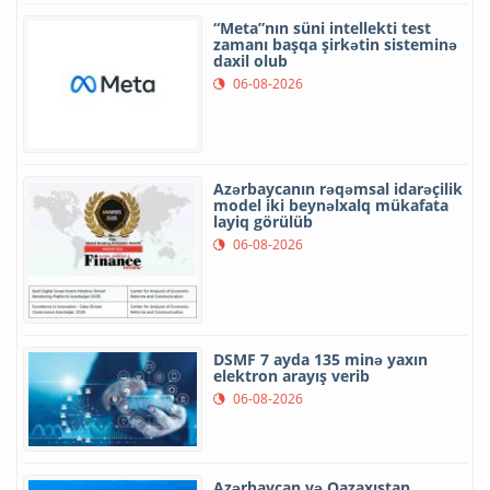
“Meta”nın süni intellekti test
zamanı başqa şirkətin sisteminə
daxil olub
06-08-2026
Azərbaycanın rəqəmsal idarəçilik
model iki beynəlxalq mükafata
layiq görülüb
06-08-2026
DSMF 7 ayda 135 minə yaxın
elektron arayış verib
06-08-2026
Azərbaycan və Qazaxıstan