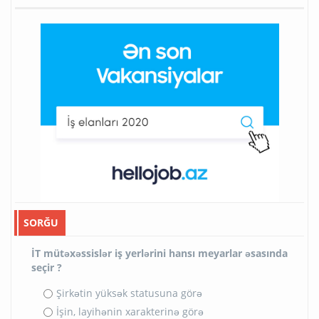
SORĞU
İT mütəxəssislər iş yerlərini hansı meyarlar əsasında
seçir ?
Şirkətin yüksək statusuna görə
İşin, layihənin xarakterinə görə