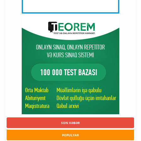
SON XƏBƏR
POPULYAR