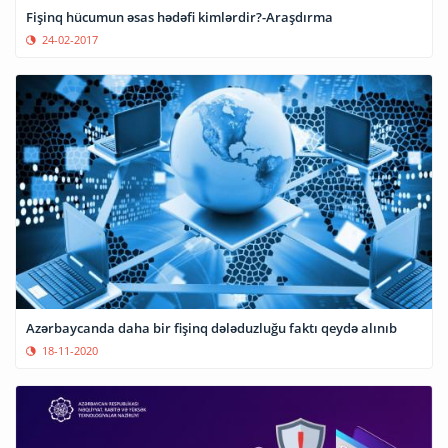
Fişinq hücumun əsas hədəfi kimlərdir?-Araşdırma
24-02-2017
Azərbaycanda daha bir fişinq dələduzluğu faktı qeydə alınıb
18-11-2020