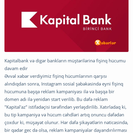
Kapitalbank və digər bankların müştərilərinə fişinq hücumu
davam edir
Əvvəl xəbər verdiyimiz fişinq hücumlarının qarşısı
alındıqdan sonra, Instagram sosial şəbəkəsində eyni fişinq
hücumuna başqa reklam kampaniyası ilə və başqa bir
domen adı ilə yenidən start verilib. Bu dəfə reklam
"Kapital'az" istifadəçisi tərəfindən yerləşdirilib. Xatırladaq ki,
bu tip kampaniya və hücum cəhdləri artıq onuncu dəfədən
çoxdur ki, müşayət olunur. Hər dəfə şikayətlərin nəticəsində,
bir qədər gec də olsa, reklam kampaniyalar dayandırılırması