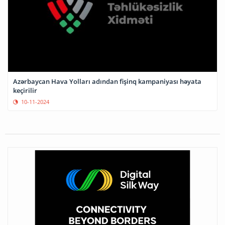
Azərbaycan Hava Yolları adından fişinq kampaniyası həyata
keçirilir
10-11-2024