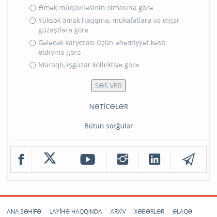
Əmək müqaviləsinin olmasına görə
Yüksək əmək haqqına, mükafatlara və digər
güzəştlərə görə
Gələcək karyerası üçün əhəmiyyət kəsb
etdiyinə görə
Maraqlı, işgüzar kollektivə görə
NƏTİCƏLƏR
Bütün sorğular
ANA SƏHİFƏ
LAYİHƏ HAQQINDA
ARXİV
XƏBƏRLƏR
ƏLAQƏ