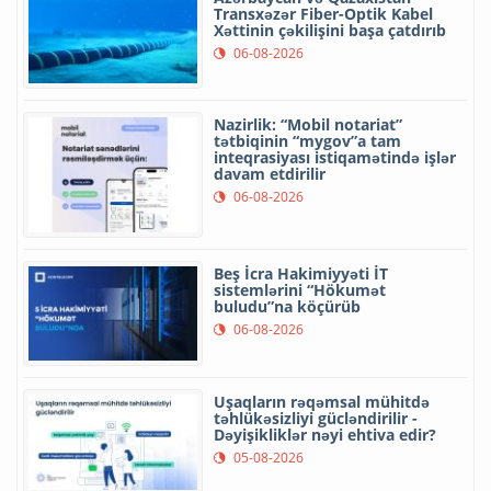
Transxəzər Fiber-Optik Kabel
Xəttinin çəkilişini başa çatdırıb
06-08-2026
Nazirlik: “Mobil notariat”
tətbiqinin “mygov”a tam
inteqrasiyası istiqamətində işlər
davam etdirilir
06-08-2026
Beş İcra Hakimiyyəti İT
sistemlərini “Hökumət
buludu”na köçürüb
06-08-2026
Uşaqların rəqəmsal mühitdə
təhlükəsizliyi gücləndirilir -
Dəyişikliklər nəyi ehtiva edir?
05-08-2026