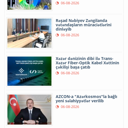
06-08-2026
Rəşad Nəbiyev Zəngilanda
vətəndaşların müraciətlərini
dinləyib
06-08-2026
Xəzər dənizinin dibi ilə Trans-
Xəzər Fiber-Optik Kabel Xəttinin
çəkilişi başa çatıb
06-08-2026
AZCON-a "Azərkosmos"la bağlı
yeni səlahiyyətlər verilib
06-08-2026