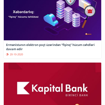
Ermənistanın elektron poçt üzərindən “fişinq” hücum cəhdləri
davam edir
20-10-2020