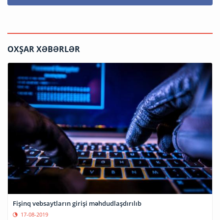
OXŞAR XƏBƏRLƏR
Fişinq vebsaytların girişi məhdudlaşdırılıb
17-08-2019