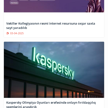
Vəkillər Kollegiyasının rəsmi internet resursuna oxşar saxta
sayt yaradılıb
03-04-2025
Kaspersky Olimpiya Oyunları ərəfəsində onlayn fırıldaqçılıq
sxemlərini araşdırıb