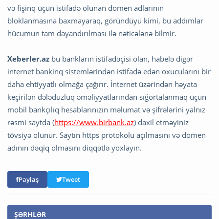
və fişinq üçün istifadə olunan domen adlarının
bloklanmasına baxmayaraq, göründüyü kimi, bu addımlar
hücumun tam dayandırılması ilə nəticələnə bilmir.
Xeberler.az
bu bankların istifadəçisi olan, habelə digər
internet bankinq sistemlərindən istifadə edən oxucularını bir
daha ehtiyyatlı olmağa çağırır. İnternet üzərindən həyata
keçirilən dələduzluq əməliyyatlarından sığortalanmaq üçün
mobil bankçılıq hesablarınızın məlumat və şifrələrini yalnız
rəsmi saytda (
https://www.birbank.az
) daxil etməyiniz
tövsiyə olunur. Saytın https protokolu açılmasını və domen
adının dəqiq olmasını diqqətlə yoxlayın.
Paylaş
Tweet
ŞƏRHLƏR