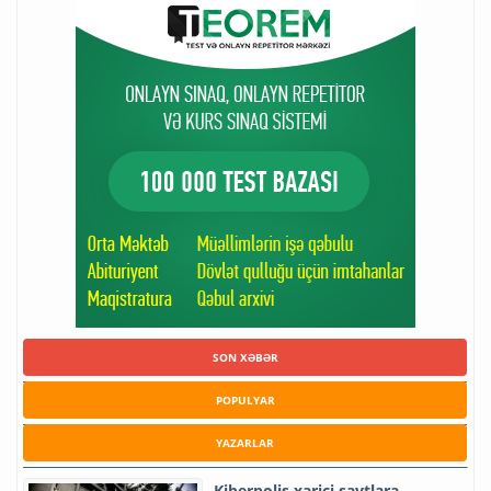
SON XƏBƏR
POPULYAR
YAZARLAR
Kiberpolis xarici saytlara