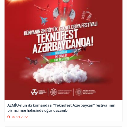
AzMİU-nun iki komandası “Teknofest Azərbaycan” festivalının
birinci mərhələsində uğur qazanıb
07-04-2022