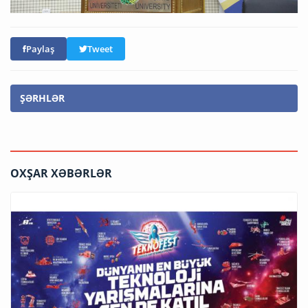
Paylaş
Tweet
ŞƏRHLƏR
OXŞAR XƏBƏRLƏR