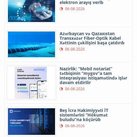
elektron arayış verib
06-08-2026
Azərbaycan və Qazaxıstan
Transxəzər Fiber-Optik Kabel
Xəttinin çəkilişini başa çatdırıb
06-08-2026
Nazirlik: “Mobil notariat”
tətbiqinin “mygov”a tam
inteqrasiyası istiqamətində işlər
davam etdirilir
06-08-2026
Beş İcra Hakimiyyəti İT
sistemlərini “Hökumət
buludu”na köçürüb
06-08-2026