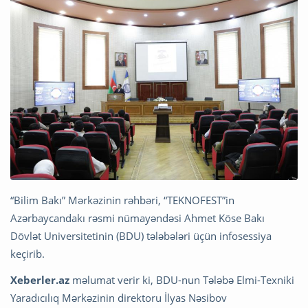
“Bilim Bakı” Mərkəzinin rəhbəri, “TEKNOFEST”in
Azərbaycandakı rəsmi nümayəndəsi Ahmet Köse Bakı
Dövlət Universitetinin (BDU) tələbələri üçün infosessiya
keçirib.
Xeberler.az
məlumat verir ki, BDU-nun Tələbə Elmi-Texniki
Yaradıcılıq Mərkəzinin direktoru İlyas Nəsibov