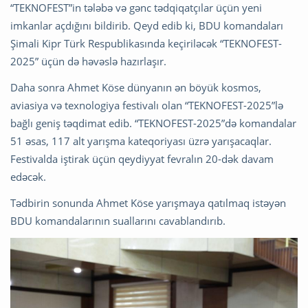
“TEKNOFEST”in tələbə və gənc tədqiqatçılar üçün yeni
imkanlar açdığını bildirib. Qeyd edib ki, BDU komandaları
Şimali Kipr Türk Respublikasında keçiriləcək “TEKNOFEST-
2025” üçün də həvəslə hazırlaşır.
Daha sonra Ahmet Köse dünyanın ən böyük kosmos,
aviasiya və texnologiya festivalı olan “TEKNOFEST-2025”lə
bağlı geniş təqdimat edib. “TEKNOFEST-2025”də komandalar
51 əsas, 117 alt yarışma kateqoriyası üzrə yarışacaqlar.
Festivalda iştirak üçün qeydiyyat fevralın 20-dək davam
edəcək.
Tədbirin sonunda Ahmet Köse yarışmaya qatılmaq istəyən
BDU komandalarının suallarını cavablandırıb.