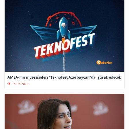
AMEA-nın müəssisələri “Teknofest Azərbaycan”da iştirak edəcək
14-03-2022