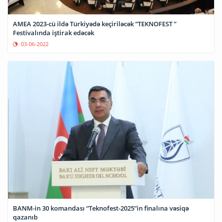
AMEA 2023-cü ildə Türkiyədə keçiriləcək “TEKNOFEST ”
Festivalında iştirak edəcək
03-06-2022
BANM-in 30 komandası “Teknofest-2025”in finalına vəsiqə
qazanıb