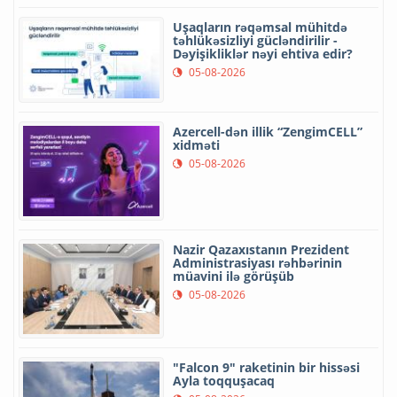
Uşaqların rəqəmsal mühitdə
təhlükəsizliyi gücləndirilir -
Dəyişikliklər nəyi ehtiva edir?
05-08-2026
Azercell-dən illik “ZengimCELL”
xidməti
05-08-2026
Nazir Qazaxıstanın Prezident
Administrasiyası rəhbərinin
müavini ilə görüşüb
05-08-2026
"Falcon 9" raketinin bir hissəsi
Ayla toqquşacaq