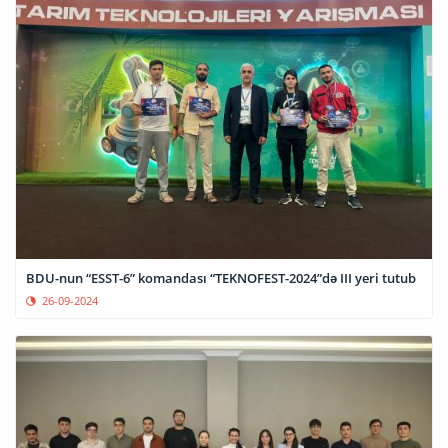
BDU-nun “ESST-6” komandası “TEKNOFEST-2024”də III yeri tutub
26-09-2024