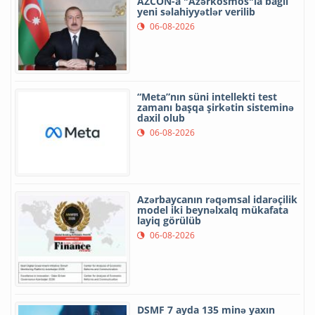
AZCON-a "Azərkosmos"la bağlı
yeni səlahiyyətlər verilib
06-08-2026
“Meta”nın süni intellekti test
zamanı başqa şirkətin sisteminə
daxil olub
06-08-2026
Azərbaycanın rəqəmsal idarəçilik
model iki beynəlxalq mükafata
layiq görülüb
06-08-2026
DSMF 7 ayda 135 minə yaxın