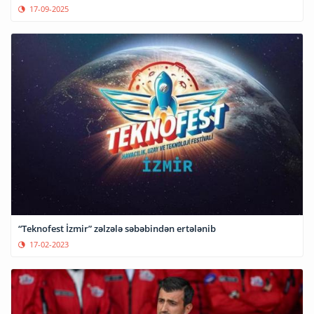
17-09-2025
“Teknofest İzmir” zəlzələ səbəbindən ertələnib
17-02-2023