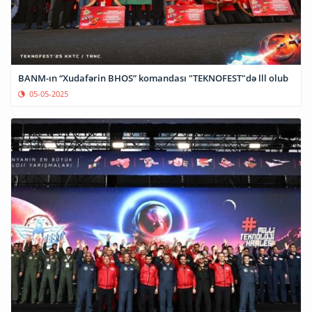
BANM-ın “Xudafərin BHOS” komandası "TEKNOFEST"də lll olub
05-05-2025