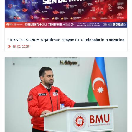
“TEKNOFEST-2025”ə qatılmaq istəyən BDU tələbələrinin nəzərinə
19-02-2025