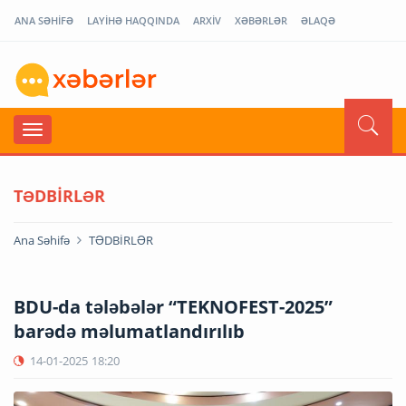
ANA SƏHİFƏ
LAYİHƏ HAQQINDA
ARXİV
XƏBƏRLƏR
ƏLAQƏ
TƏDBİRLƏR
Ana Səhifə
TƏDBİRLƏR
BDU-da tələbələr “TEKNOFEST-2025”
barədə məlumatlandırılıb
14-01-2025
18:20