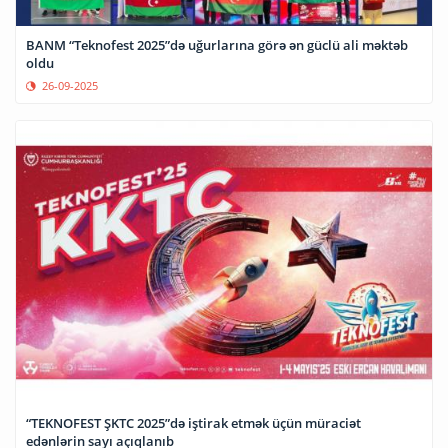
BANM “Teknofest 2025”də uğurlarına görə ən güclü ali məktəb
oldu
26-09-2025
“TEKNOFEST ŞKTC 2025”də iştirak etmək üçün müraciət
edənlərin sayı açıqlanıb