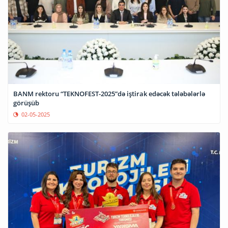
BANM rektoru “TEKNOFEST-2025”də iştirak edəcək tələbələrlə
görüşüb
02-05-2025