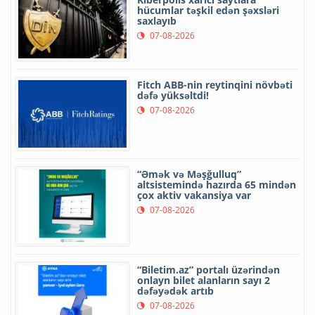
hücumlar təşkil edən şəxsləri
saxlayıb
07-08-2026
Fitch ABB-nin reytinqini növbəti
dəfə yüksəltdi!
07-08-2026
“Əmək və Məşğulluq”
altsistemində hazırda 65 mindən
çox aktiv vakansiya var
07-08-2026
“Biletim.az” portalı üzərindən
onlayn bilet alanların sayı 2
dəfəyədək artıb
07-08-2026