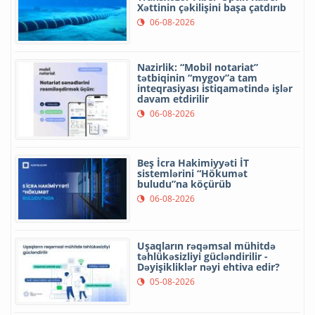
Xəttinin çəkilişini başa çatdırıb
06-08-2026
Nazirlik: “Mobil notariat”
tətbiqinin “mygov”a tam
inteqrasiyası istiqamətində işlər
davam etdirilir
06-08-2026
Beş İcra Hakimiyyəti İT
sistemlərini “Hökumət
buludu”na köçürüb
06-08-2026
Uşaqların rəqəmsal mühitdə
təhlükəsizliyi gücləndirilir -
Dəyişikliklər nəyi ehtiva edir?
05-08-2026