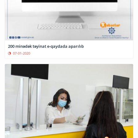
200 minədək təyinat e-qaydada aparılıb
07-01-2020