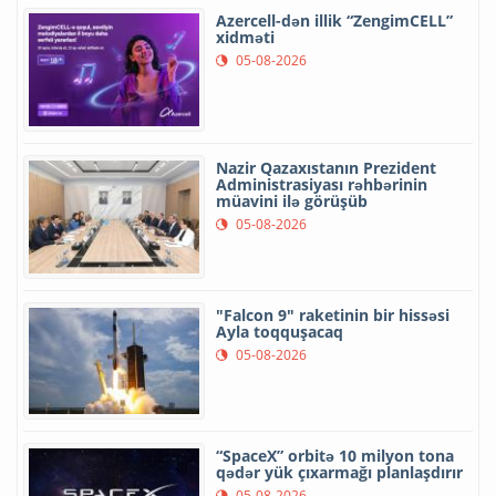
Azercell-dən illik “ZengimCELL”
xidməti
05-08-2026
Nazir Qazaxıstanın Prezident
Administrasiyası rəhbərinin
müavini ilə görüşüb
05-08-2026
"Falcon 9" raketinin bir hissəsi
Ayla toqquşacaq
05-08-2026
“SpaceX” orbitə 10 milyon tona
qədər yük çıxarmağı planlaşdırır
05-08-2026