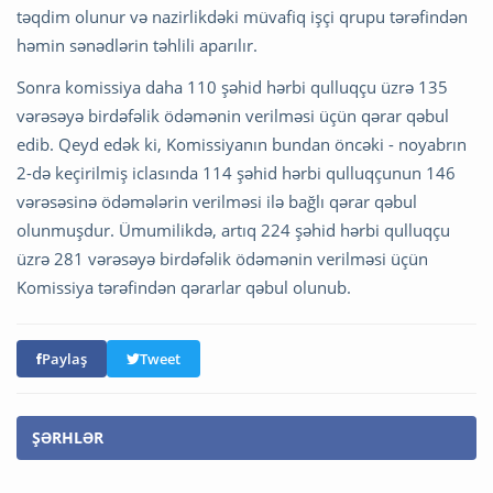
təqdim olunur və nazirlikdəki müvafiq işçi qrupu tərəfindən
həmin sənədlərin təhlili aparılır.
Sonra komissiya daha 110 şəhid hərbi qulluqçu üzrə 135
vərəsəyə birdəfəlik ödəmənin verilməsi üçün qərar qəbul
edib. Qeyd edək ki, Komissiyanın bundan öncəki - noyabrın
2-də keçirilmiş iclasında 114 şəhid hərbi qulluqçunun 146
vərəsəsinə ödəmələrin verilməsi ilə bağlı qərar qəbul
olunmuşdur. Ümumilikdə, artıq 224 şəhid hərbi qulluqçu
üzrə 281 vərəsəyə birdəfəlik ödəmənin verilməsi üçün
Komissiya tərəfindən qərarlar qəbul olunub.
Paylaş
Tweet
ŞƏRHLƏR