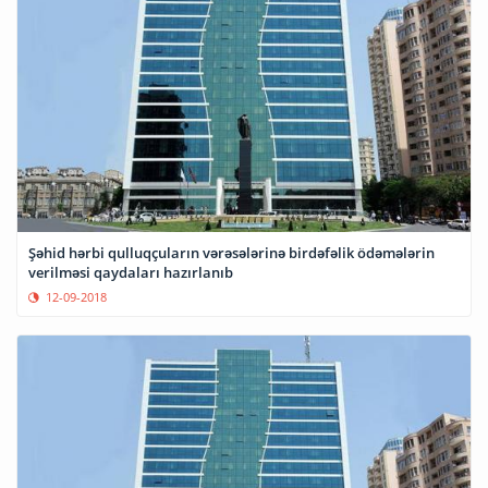
Şəhid hərbi qulluqçuların vərəsələrinə birdəfəlik ödəmələrin
verilməsi qaydaları hazırlanıb
12-09-2018