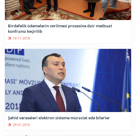
Birdəfəlik ödəmələrin verilməsi prosesinə dair mətbuat
konfransı keçirilib
19-11-2018
Şəhid vərəsələri elektron sistemə müraciət edə bilərlər
29-01-2019