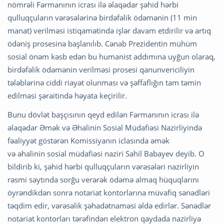
nömrəli Fərmanının icrası ilə əlaqədar şəhid hərbi
qulluqçuların vərəsələrinə birdəfəlik ödəmənin (11 min
manat) verilməsi istiqamətində işlər davam etdirilir və artıq
ödəniş prosesinə başlanılıb. Cənab Prezidentin mühüm
sosial önəm kəsb edən bu humanist addımına uyğun olaraq,
birdəfəlik ödəmənin verilməsi prosesi qanunvericiliyin
tələblərinə ciddi riayət olunması və şəffaflığın tam təmin
edilməsi şəraitində həyata keçirilir.
Bunu dövlət başçısının qeyd edilən Fərmanının icrası ilə
əlaqədar Əmək və Əhalinin Sosial Müdafiəsi Nazirliyində
fəaliyyət göstərən Komissiyanın iclasında əmək
və əhalinin sosial müdafiəsi naziri Sahil Babayev deyib. O
bildirib ki, şəhid hərbi qulluqçuların vərəsələri nazirliyin
rəsmi saytında sorğu verərək ödəmə almaq hüquqlarını
öyrəndikdən sonra notariat kontorlarına müvafiq sənədləri
təqdim edir, vərəsəlik şəhadətnaməsi əldə edirlər. Sənədlər
notariat kontorları tərəfindən elektron qaydada nazirliyə