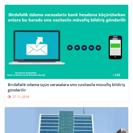
Birdəfəlik ödəmə üçün vərəsələrə sms vasitəsilə müvafiq bildiriş
göndərilir
27-11-2018