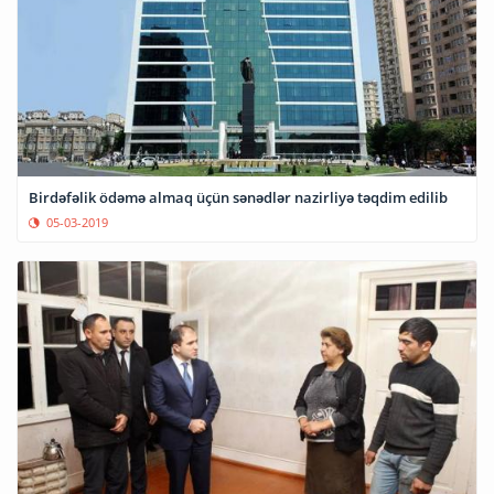
Birdəfəlik ödəmə almaq üçün sənədlər nazirliyə təqdim edilib
05-03-2019