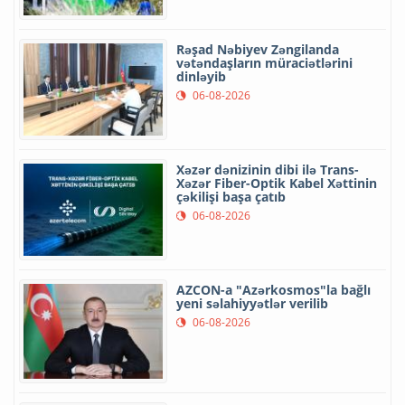
Rəşad Nəbiyev Zəngilanda
vətəndaşların müraciətlərini
dinləyib
06-08-2026
Xəzər dənizinin dibi ilə Trans-
Xəzər Fiber-Optik Kabel Xəttinin
çəkilişi başa çatıb
06-08-2026
AZCON-a "Azərkosmos"la bağlı
yeni səlahiyyətlər verilib
06-08-2026