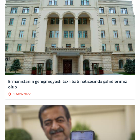
Ermənistanın genişmiqyaslı təxribatı nəticəsində şəhidlərimiz
olub
13-09-2022