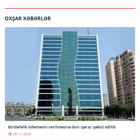
OXŞAR XƏBƏRLƏR
Birdəfəlik ödəmənin verilməsinə dair qərar qəbul edilib
28-11-2018