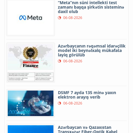
“Meta”nın süni intellekti test
zamanı başqa şirkətin sisteminə
daxil olub
06-08-2026
Azərbaycanın rəqəmsal idarəçilik
model iki beynəlxalq mükafata
layiq görülüb
06-08-2026
DSMF 7 ayda 135 minə yaxın
elektron arayış verib
06-08-2026
Azərbaycan və Qazaxıstan
Transxəzər Fiber-Optik Kabel