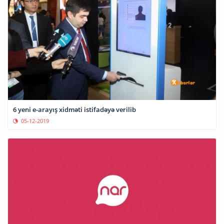
6 yeni e-arayış xidməti istifadəyə verilib
05-12-2019