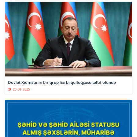
Dövlət Xidmətinin bir qrup hərbi qulluqçusu təltif olunub
25-09-2025