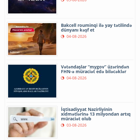
Bakcell rouminqi ilə yay tətilində
dünyanı kəşf et
04-08-2026
Vətəndaşlar “mygov” üzərindən
FHN-ə müraciət edə biləcəklər
04-08-2026
İqtisadiyyat Nazirliyinin
xidmətlərinə 13 milyondan artıq
müraciət olub
03-08-2026