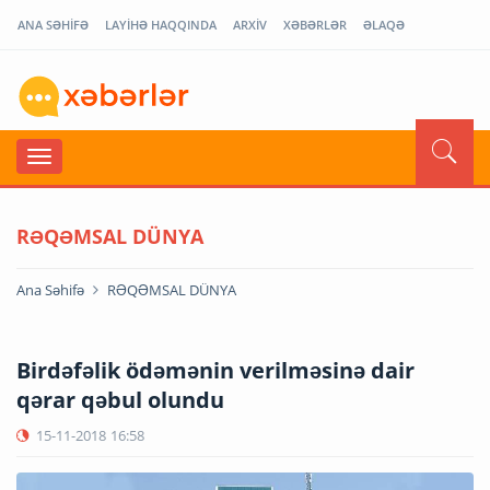
ANA SƏHİFƏ
LAYİHƏ HAQQINDA
ARXİV
XƏBƏRLƏR
ƏLAQƏ
RƏQƏMSAL DÜNYA
Ana Səhifə
RƏQƏMSAL DÜNYA
Birdəfəlik ödəmənin verilməsinə dair
qərar qəbul olundu
15-11-2018
16:58