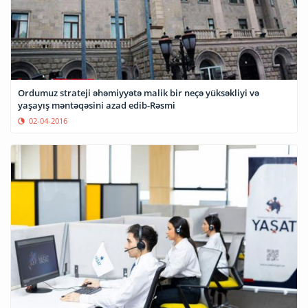
Ordumuz strateji əhəmiyyətə malik bir neçə yüksəkliyi və
yaşayış məntəqəsini azad edib-Rəsmi
02-04-2016