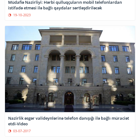
Müdafiə Nazirliyi: Hərbi qulluqçuların mobil telefonlardan
istifadə etməsi ilə bağlı qaydalar sərtləşdiriləcək
19-10-2023
Nazirlik əsgər valideynlərinə telefon danışığı ilə bağlı müraciət
etdi-Video
03-07-2017