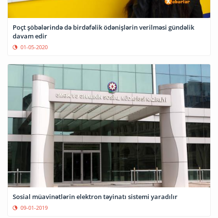
Poçt şöbələrində də birdəfəlik ödənişlərin verilməsi gündəlik
davam edir
01-05-2020
Sosial müavinətlərin elektron təyinatı sistemi yaradılır
09-01-2019