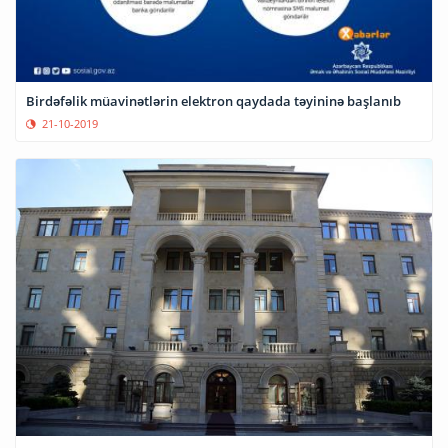
Birdəfəlik müavinətlərin elektron qaydada təyininə başlanıb
21-10-2019