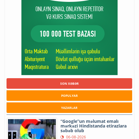
SON XƏBƏR
POPULYAR
YAZARLAR
“Google”un məlumat emalı
mərkəzi Hindistanda etirazlara
səbəb olub
06-08-2026