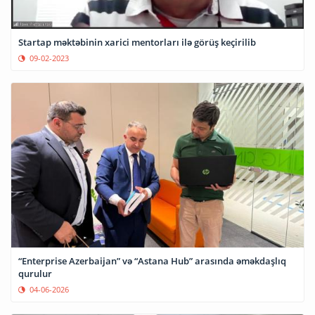
Startap məktəbinin xarici mentorları ilə görüş keçirilib
09-02-2023
“Enterprise Azerbaijan” və “Astana Hub” arasında əməkdaşlıq
qurulur
04-06-2026