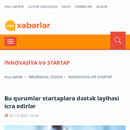
ANA SƏHİFƏ
LAYİHƏ HAQQINDA
ARXİV
XƏBƏRLƏR
ƏLAQƏ
İNNOVASİYA VƏ STARTAP
Ana Səhifə
RƏQƏMSAL DÜNYA
İNNOVASİYA VƏ STARTAP
Bu qurumlar startaplara dəstək layihəsi
icra edirlər
05-12-2022
22:44