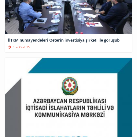
İİTKM nümayəndələri Qətərin investisiya şirkəti ilə görüşüb
15-08-2025