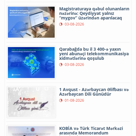
Magistraturaya qəbul olunanların
nəzərinə: Qeydiyyat yalnız
“mygov” üzərindən aparılacaq
03-08-2026
Qarabağda bu il 3 400-ə yaxın
yeni abunəçi telekommunikasiya
xidmətlərinə qoşulub
03-08-2026
1 Avqust - Azərbaycan Əlifbası və
Azərbaycan Dili Günüdür
01-08-2026
KOBİA və Türk Ticarət Mərkəzi
arasında Memorandum