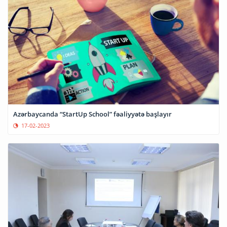
Azərbaycanda “StartUp School” fəaliyyətə başlayır
17-02-2023