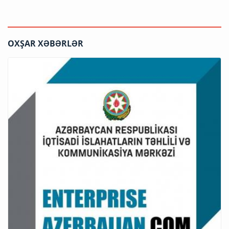
OXŞAR XƏBƏRLƏR