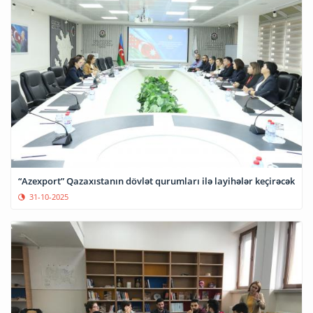
“Azexport” Qazaxıstanın dövlət qurumları ilə layihələr keçirəcək
31-10-2025