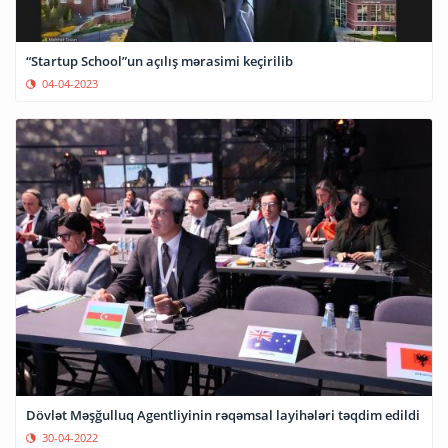
“Startup School”un açılış mərasimi keçirilib
04-04-2023
Dövlət Məşğulluq Agentliyinin rəqəmsal layihələri təqdim edildi
30-04-2022