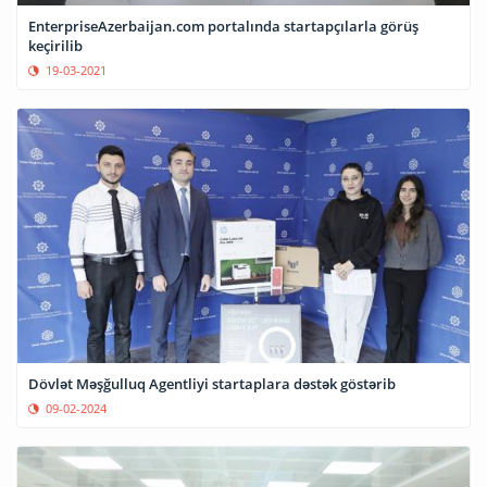
EnterpriseAzerbaijan.com portalında startapçılarla görüş
keçirilib
19-03-2021
Dövlət Məşğulluq Agentliyi startaplara dəstək göstərib
09-02-2024