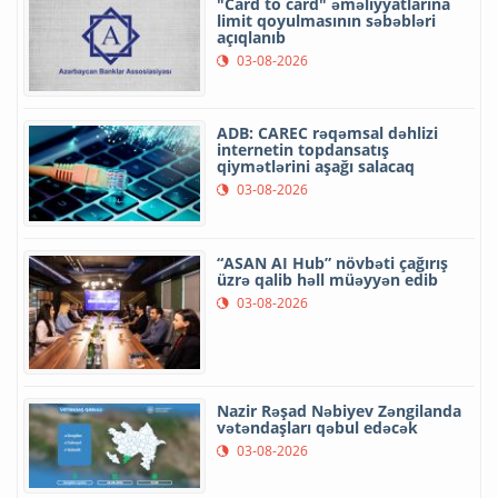
"Card to card" əməliyyatlarına
limit qoyulmasının səbəbləri
açıqlanıb
03-08-2026
ADB: CAREC rəqəmsal dəhlizi
internetin topdansatış
qiymətlərini aşağı salacaq
03-08-2026
“ASAN AI Hub” növbəti çağırış
üzrə qalib həll müəyyən edib
03-08-2026
Nazir Rəşad Nəbiyev Zəngilanda
vətəndaşları qəbul edəcək
03-08-2026