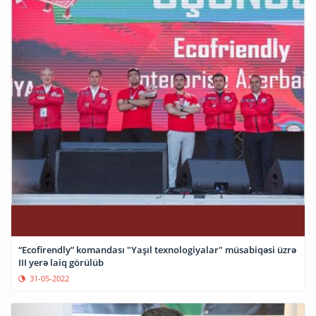
“Ecofirendly” komandası "Yaşıl texnologiyalar" müsabiqəsi üzrə
III yerə laiq görülüb
31-05-2022