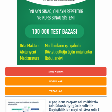
SON XƏBƏR
POPULYAR
YAZARLAR
Uşaqların rəqəmsal mühitdə
təhlükəsizliyi gücləndirilir -
Dəyişikliklər nəyi ehtiva edir?