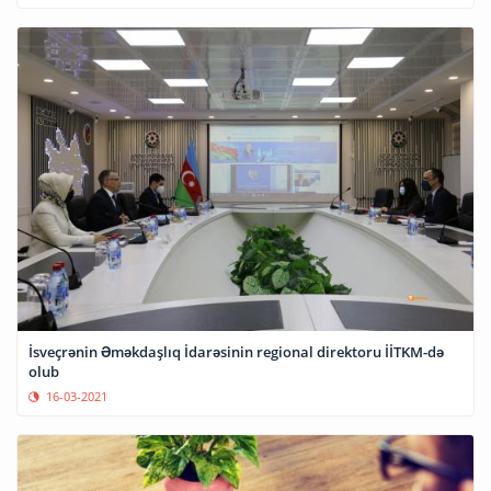
İsveçrənin Əməkdaşlıq İdarəsinin regional direktoru İİTKM-də
olub
16-03-2021