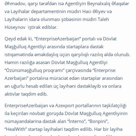
Əhmədov, qarşı tərəfdən isə Agentliyin Beynəlxalq Əlaqələr
və Layihələr departamentinin müdiri Hacı Əliyev və
Layihələrin idarə olunması şöbəsinin müdiri Taleh
Hüseynov iştirak ediblər.
Qeyd edək ki, “EnterpriseAzerbaijan” portalı və Dövlət
Məşğulluq Agentliyi arasında startaplara dəstək
istiqamətində əməkdaşlıq üçün qarşılıqlı razılıq əldə olunub.
Həmin razılığa əsasən Dövlət Məşğulluq Agentliyi
“Özünüməşğulluq proqramı” çərçivəsində “Enterprise
Azerbaijan” portalına müraciət edən startaplar arasından
ən uğurlu hesab edilən üç layihəni dəstəkləyib və onlara
aktivlər təqdim edib.
EnterpriseAzerbaijan və Azexport portallarının təşkilatçılığı
ilə keçirilən növbəti görüşdə Dövlət Məşğulluq Agentliyinin
nümayəndələrinə dəstək alan “İnterno”, “Bonpini”,
“HealWith” startap layihələri təqdim edilib. Hər bir layihə