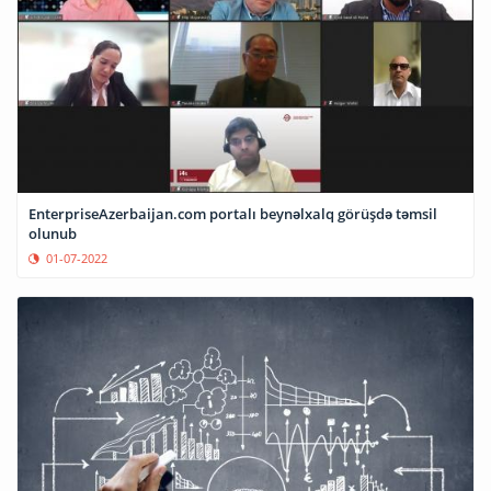
EnterpriseAzerbaijan.com portalı beynəlxalq görüşdə təmsil
olunub
01-07-2022