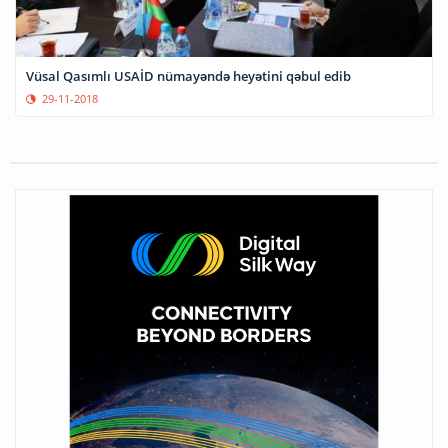
Vüsal Qasımlı USAİD nümayəndə heyətini qəbul edib
29-11-2018