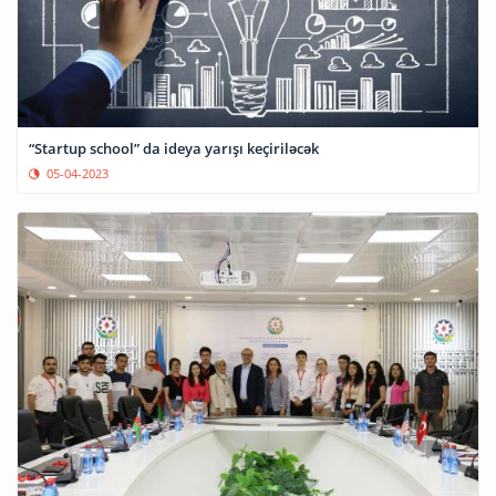
“Startup school” da ideya yarışı keçiriləcək
05-04-2023