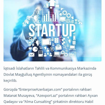
İqtisadi İslahatların Təhlili və Kommunikasiya Mərkəzində
Dövlət Məşğulluq Agentliyinin nümayəndələri ilə görüş
keçirilib.
Görüşdə “EnterpriseAzerbaijan.com” portalının rəhbəri
Mətanət Musayeva, “Azexport.az” portalının rəhbəri Ayxan
Qədəşov və “Alma Cunsalting” şirkətinin direktoru Habil