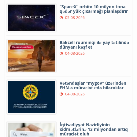
“SpaceX” orbitə 10 milyon tona
qədər yük çıxarmağı planlaşdırır
05-08-2026
Bakcell rouminqi ilə yay tətilində
dünyanı kəşf et
04-08-2026
Vətəndaşlar “mygov” üzərindən
FHN-ə müraciət edə biləcəklər
04-08-2026
İqtisadiyyat Nazirliyinin
xidmətlərinə 13 milyondan artıq
müraciət olub