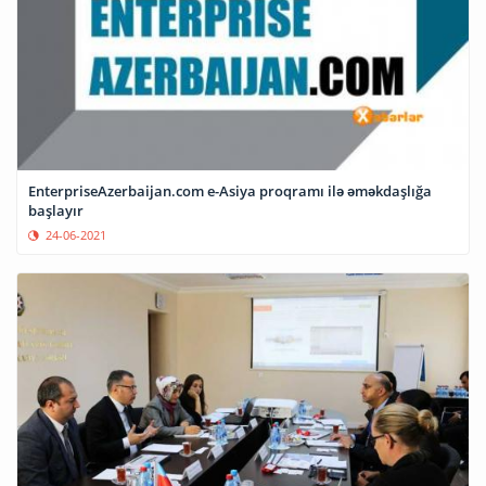
EnterpriseAzerbaijan.com e-Asiya proqramı ilə əməkdaşlığa
başlayır
24-06-2021