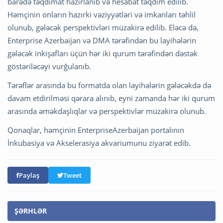
barədə təqdimat hazırlanıb və hesabat təqdim edilib.
Həmçinin onların hazırki vəziyyətləri və imkanları təhlil
olunub, gələcək perspektivləri müzakirə edilib. Eləcə də,
Enterprise Azerbaijan və DMA tərəfindən bu layihələrin
gələcək inkişafları üçün hər iki qurum tərəfindən dəstək
göstəriləcəyi vurğulanıb.
Tərəflər arasında bu formatda olan layihələrin gələcəkdə də
davam etdirilməsi qərara alınıb, eyni zamanda hər iki qurum
arasında əməkdaşlıqlar və perspektivlər müzakirə olunub.
Qonaqlar, həmçinin EnterpriseAzerbaijan portalının
İnkubasiya və Akselerasiya akvariumunu ziyarət edib.
Paylaş
Tweet
ŞƏRHLƏR