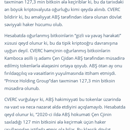
təxminən 127,3 min bitkoin ələ keçiriblər ki, bu da tarixdəki
ən böyük kriptovalyuta oğurluğu kimi qeydə alınıb. CVERC
bildirir ki, bu əməliyyat ABŞ tərəfindən idarə olunan dövlət
səviyyəli haker hücumu olub.
Hesabatda oğurlanmış bitkoinlərin “gizli və yavaş hərəkəti”
xüsusi qeyd olunur ki, bu da tipik kriptooğru davranışına
uyğun deyil. CVERC həmçinin oğurlanmış bitkoinlərin
Kamboca əsilli iş adamı Çen Cjidən ABŞ tərəfindən müsadirə
edilmiş tokenlərlə əlaqəsini ortaya qoyub. ABŞ ötən ay onu
fırıldaqçılıq və vəsaitlərin yuyulmasında ittiham etmişdi.
“Prince Holding Group”dan təxminən 127,3 min bitkoin
müsadirə olunub.
CVERC vurğulayır ki, ABŞ hakimiyyəti bu tokenlər üzərində
nə vaxt və necə nəzarət əldə etdiyini açıqlamayıb. Hesabatda
qeyd olunur ki, “2020-ci ildə ABŞ hökuməti Çen Cjinin
saxladığı 127 min bitkoini ələ keçirmək üçün haker
üsullarından istifadə etmiş ola bilər. Bu klassik dövlət