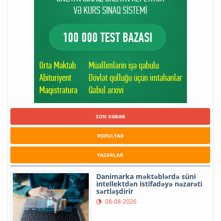
SON XƏBƏR
POPULYAR
YAZARLAR
Danimarka məktəblərdə süni
intellektdən istifadəyə nəzarəti
sərtləşdirir
08-08-2026