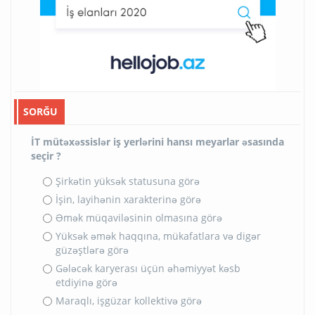
SORĞU
İT mütəxəssislər iş yerlərini hansı meyarlar əsasında
seçir ?
Şirkətin yüksək statusuna görə
İşin, layihənin xarakterinə görə
Əmək müqaviləsinin olmasına görə
Yüksək əmək haqqına, mükafatlara və digər
güzəştlərə görə
Gələcək karyerası üçün əhəmiyyət kəsb
etdiyinə görə
Maraqlı, işgüzar kollektivə görə