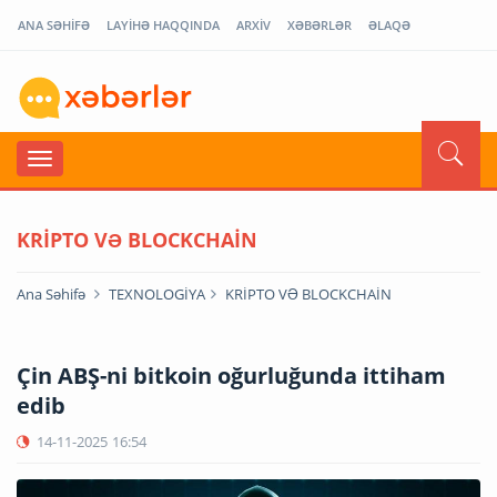
ANA SƏHİFƏ
LAYİHƏ HAQQINDA
ARXİV
XƏBƏRLƏR
ƏLAQƏ
KRİPTO VƏ BLOCKCHAİN
Ana Səhifə
TEXNOLOGİYA
KRİPTO VƏ BLOCKCHAİN
Çin ABŞ-ni bitkoin oğurluğunda ittiham
edib
14-11-2025
16:54