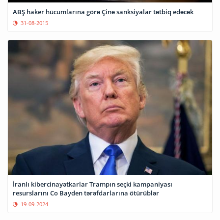
ABŞ haker hücumlarına görə Çinə sanksiyalar tətbiq edəcək
31-08-2015
İranlı kibercinayətkarlar Trampın seçki kampaniyası
resurslarını Co Bayden tərəfdarlarına ötürüblər
19-09-2024