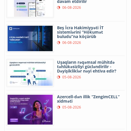
davam etdirilir
06-08-2026
Beş İcra Hakimiyyəti İT
sistemlərini “Hökumət
buludu”na köçürüb
06-08-2026
Uşaqların rəqəmsal mühitdə
təhlükəsizliyi gücləndirilir -
Dəyişikliklər nəyi ehtiva edir?
05-08-2026
Azercell-dən illik “ZengimCELL”
xidməti
05-08-2026