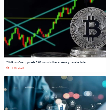
“Bitkoin”in qiyməti 120 min dollara kimi yüksələ bilər
11-07-2023