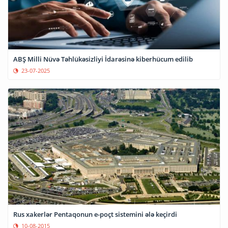
ABŞ Milli Nüvə Təhlükəsizliyi İdarəsinə kiberhücum edilib
23-07-2025
Rus xakerlər Pentaqonun e-poçt sistemini ələ keçirdi
10-08-2015