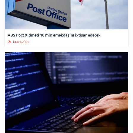
ABŞ Poçt Xidməti 10 min əməkdaşını ixtisar edəcək
14-03-2025