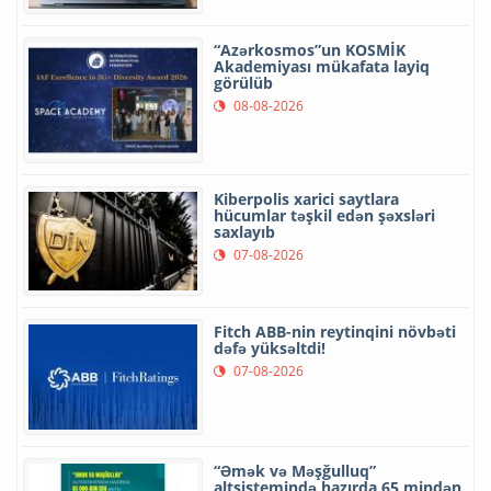
“Azərkosmos”un KOSMİK
Akademiyası mükafata layiq
görülüb
08-08-2026
Kiberpolis xarici saytlara
hücumlar təşkil edən şəxsləri
saxlayıb
07-08-2026
Fitch ABB-nin reytinqini növbəti
dəfə yüksəltdi!
07-08-2026
“Əmək və Məşğulluq”
altsistemində hazırda 65 mindən