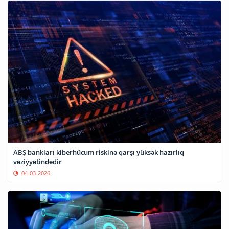
ABŞ bankları kiberhücum riskinə qarşı yüksək hazırlıq
vəziyyətindədir
04-03-2026