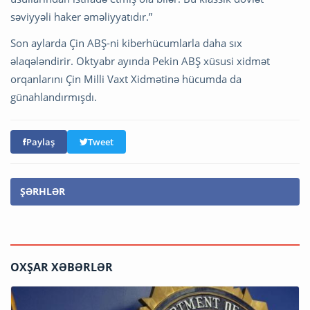
səviyyəli haker əməliyyatıdır.”
Son aylarda Çin ABŞ-ni kiberhücumlarla daha sıx
əlaqələndirir. Oktyabr ayında Pekin ABŞ xüsusi xidmət
orqanlarını Çin Milli Vaxt Xidmətinə hücumda da
günahlandırmışdı.
Paylaş
Tweet
ŞƏRHLƏR
OXŞAR XƏBƏRLƏR