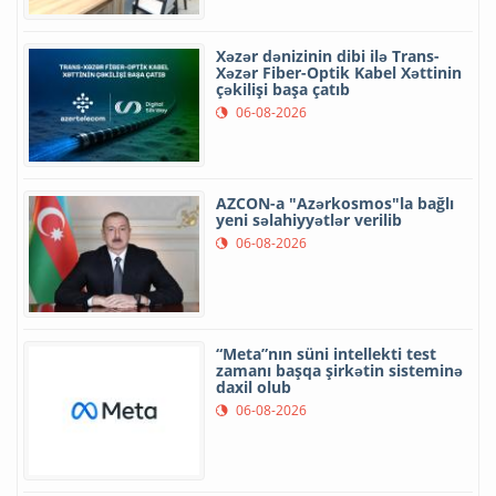
Xəzər dənizinin dibi ilə Trans-
Xəzər Fiber-Optik Kabel Xəttinin
çəkilişi başa çatıb
06-08-2026
AZCON-a "Azərkosmos"la bağlı
yeni səlahiyyətlər verilib
06-08-2026
“Meta”nın süni intellekti test
zamanı başqa şirkətin sisteminə
daxil olub
06-08-2026