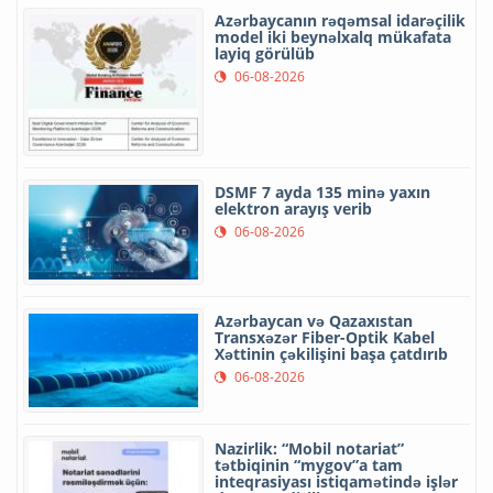
Azərbaycanın rəqəmsal idarəçilik
model iki beynəlxalq mükafata
layiq görülüb
06-08-2026
DSMF 7 ayda 135 minə yaxın
elektron arayış verib
06-08-2026
Azərbaycan və Qazaxıstan
Transxəzər Fiber-Optik Kabel
Xəttinin çəkilişini başa çatdırıb
06-08-2026
Nazirlik: “Mobil notariat”
tətbiqinin “mygov”a tam
inteqrasiyası istiqamətində işlər