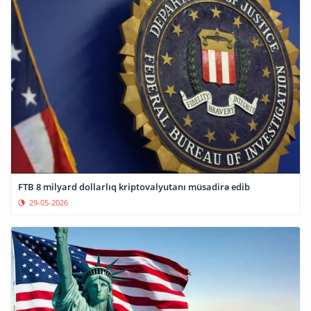
FTB 8 milyard dollarlıq kriptovalyutanı müsadirə edib
29-05-2026