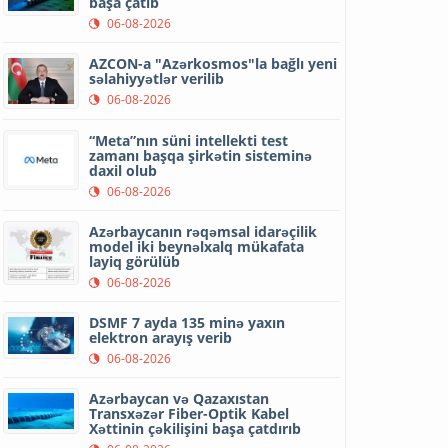
başa çatıb
06-08-2026
AZCON-a "Azərkosmos"la bağlı yeni
səlahiyyətlər verilib
06-08-2026
“Meta”nın süni intellekti test
zamanı başqa şirkətin sisteminə
daxil olub
06-08-2026
Azərbaycanın rəqəmsal idarəçilik
model iki beynəlxalq mükafata
layiq görülüb
06-08-2026
DSMF 7 ayda 135 minə yaxın
elektron arayış verib
06-08-2026
Azərbaycan və Qazaxıstan
Transxəzər Fiber-Optik Kabel
Xəttinin çəkilişini başa çatdırıb