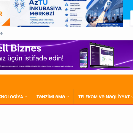
QƏ
XNOLOGİYA
TƏNZİMLƏMƏ
TELEKOM VƏ NƏQLİYYAT