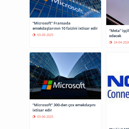
“Microsoft” Fransada
əməkdaşlarının 10 faizini ixtisar edir
“Meta” işçil
03-09-2025
edəcək
24-04-202
“Microsoft” 300-dən çox əməkdaşını
ixtisar edir
03-06-2025