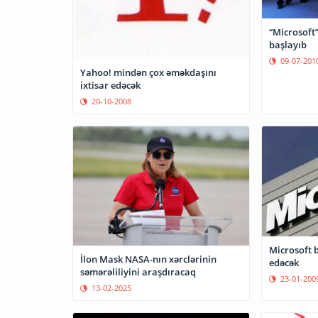
“Microsoft”
başlayıb
09-07-201
Yahoo! mindən çox əməkdaşını
ixtisar edəcək
20-10-2008
Microsoft b
İlon Mask NASA-nın xərclərinin
edəcək
səmərəliliyini araşdıracaq
23-01-200
13-02-2025