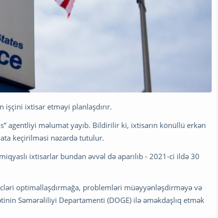
işçini ixtisar etməyi planlaşdırır.
s” agentliyi məlumat yayıb. Bildirilir ki, ixtisarın könüllü erkən
ta keçirilməsi nəzərdə tutulur.
qyaslı ixtisarlar bundan əvvəl də aparılıb - 2021-ci ildə 30
ərcləri optimallaşdırmağa, problemləri müəyyənləşdirməyə və
inin Səmərəliliyi Departamenti (DOGE) ilə əməkdaşlıq etmək