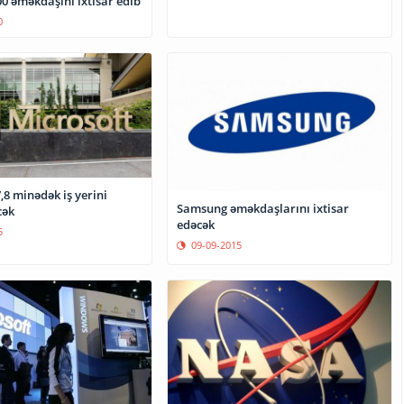
0 əməkdaşını ixtisar edib
0
Samsung əməkdaşlarını ixtisar
cək
edəcək
5
09-09-2015