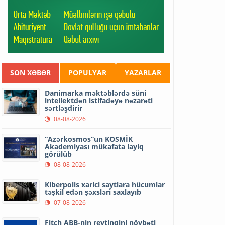
SON XƏBƏR
POPULYAR
YAZARLAR
Danimarka məktəblərdə süni
intellektdən istifadəyə nəzarəti
sərtləşdirir
08-08-2026
“Azərkosmos”un KOSMİK
Akademiyası mükafata layiq
görülüb
08-08-2026
Kiberpolis xarici saytlara hücumlar
təşkil edən şəxsləri saxlayıb
07-08-2026
Fitch ABB-nin reytinqini növbəti