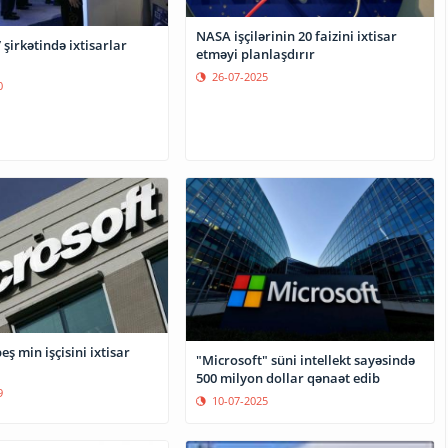
NASA işçilərinin 20 faizini ixtisar
 şirkətində ixtisarlar
etməyi planlaşdırır
26-07-2025
0
eş min işçisini ixtisar
"Microsoft" süni intellekt sayəsində
500 milyon dollar qənaət edib
9
10-07-2025