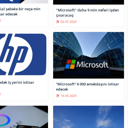
ial şəbəkə bir neçə min
"Microsoft" daha 9 min nəfəri işdən
isar edəcək
çıxaracaq
2
02-07-2025
dək iş yerini ixtisar
“Microsoft” 6 000 əməkdaşını ixtisar
edəcək
5
14-05-2025