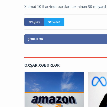
Xidmət 10 il ərzində xərcləri təxminən 30 milyard 
Paylaş
Tweet
ŞƏRHLƏR
OXŞAR XƏBƏRLƏR