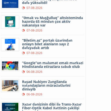
dəfə yüksəltdi!
07-08-2026
“Əmək və Məşğulluq” altsistemində
hazırda 65 mindən çox aktiv
vakansiya var
07-08-2026
“Biletim.az” portalı üzərindən
onlayn bilet alanların sayı 2
dəfəyədək artıb
07-08-2026
“Google”un məlumat emalı mərkəzi
Hindistanda etirazlara səbəb olub
06-08-2026
Rəşad Nəbiyev Zəngilanda
vətəndaşların müraciətlərini
dinləyib
06-08-2026
Xəzər dənizinin dibi ilə Trans-Xəzər
Fiber-Optik Kabel Xəttinin çəkilişi