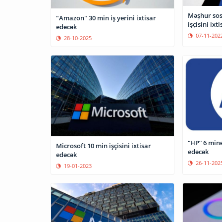
Məşhur sos
"Amazon" 30 min iş yerini ixtisar
işçisini ixt
edəcək
07-11-202
28-10-2025
“HP” 6 minə
Microsoft 10 min işçisini ixtisar
edəcək
edəcək
26-11-202
19-01-2023