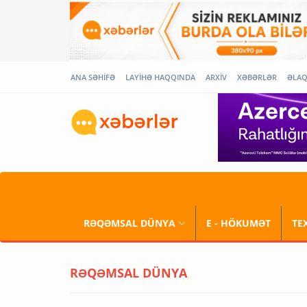
ANA SƏHİFƏ
LAYİHƏ HAQQINDA
ARXİV
XƏBƏRLƏR
ƏLA
RƏQƏMSAL DÜNYA
E - HÖKUMƏT
TE
RƏQƏMSAL DÜNYA