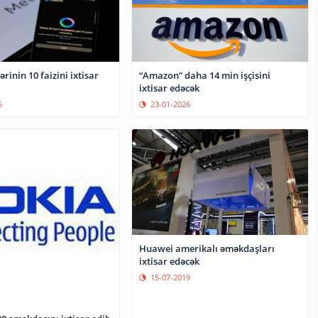
ərinin 10 faizini ixtisar
“Amazon” daha 14 min işçisini
ixtisar edəcək
6
23-01-2026
Huawei amerikalı əməkdaşları
ixtisar edəcək
15-07-2019