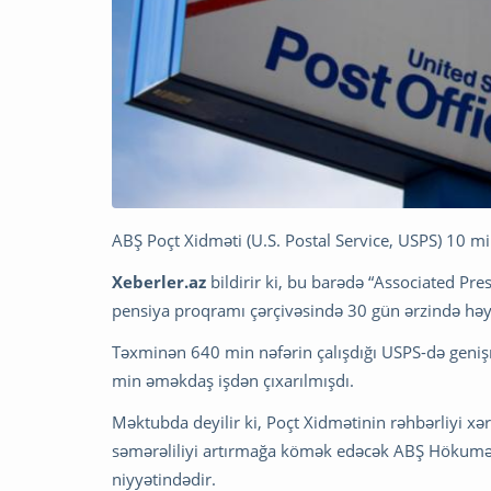
ABŞ Poçt Xidməti (U.S. Postal Service, USPS) 10 min 
Xeberler.az
bildirir ki, bu barədə “Associated Pres
pensiya proqramı çərçivəsində 30 gün ərzində həya
Təxminən 640 min nəfərin çalışdığı USPS-də genişmi
min əməkdaş işdən çıxarılmışdı.
Məktubda deyilir ki, Poçt Xidmətinin rəhbərliyi x
səmərəliliyi artırmağa kömək edəcək ABŞ Hökumət
niyyətindədir.