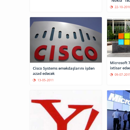
“Nokia” 180
22-10-201
Microsoft 7,8 minədək iş yerini
ixtisar edə
Cisco Systems əməkdaşlarını işdən
azad edəcək
09-07-201
13-05-2011