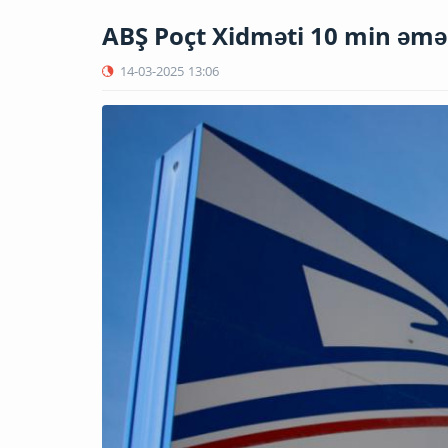
ABŞ Poçt Xidməti 10 min əmək
14-03-2025
13:06