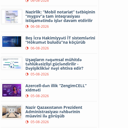
06-08-2026
Nazirlik: “Mobil notariat” tətbiqinin
“mygov”a tam inteqrasiyası
istiqamətində işlər davam etdirilir
06-08-2026
Beş İcra Hakimiyyəti İT sistemlərini
“Hökumət buludu”na köçürüb
06-08-2026
Uşaqların rəqəmsal mühitdə
təhlükəsizliyi gücləndirilir -
Dəyişikliklər nəyi ehtiva edir?
05-08-2026
Azercell-dən illik “ZengimCELL”
xidməti
05-08-2026
Nazir Qazaxıstanın Prezident
Administrasiyası rəhbərinin
müavini ilə görüşüb
05-08-2026