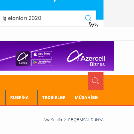
RUBRİKA
TƏDBİRLƏR
MÜSAHİBƏ
Ana Səhifə
RƏQƏMSAL DÜNYA