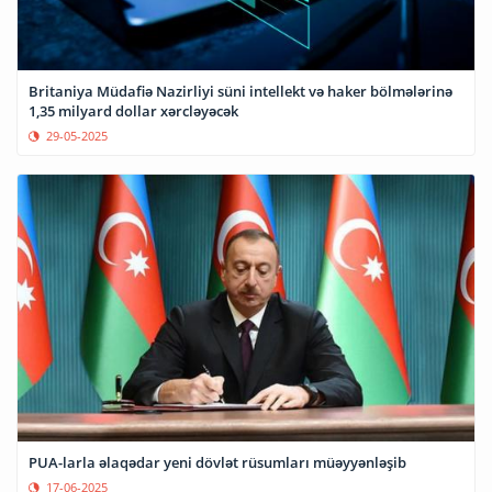
Britaniya Müdafiə Nazirliyi süni intellekt və haker bölmələrinə
1,35 milyard dollar xərcləyəcək
29-05-2025
PUA-larla əlaqədar yeni dövlət rüsumları müəyyənləşib
17-06-2025