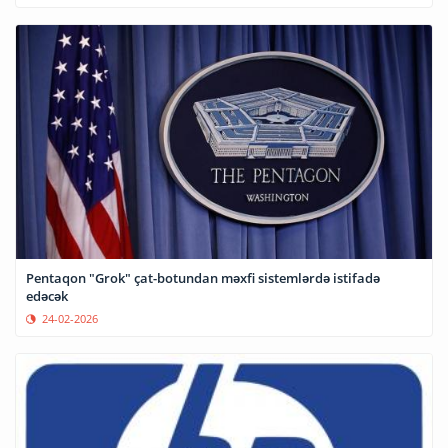
Pentaqon "Grok" çat-botundan məxfi sistemlərdə istifadə
edəcək
24-02-2026