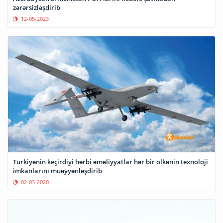
zərərsizləşdirib
12-05-2023
Türkiyənin keçirdiyi hərbi əməliyyatlar hər bir ölkənin texnoloji
imkanlarını müəyyənləşdirib
02-03-2020