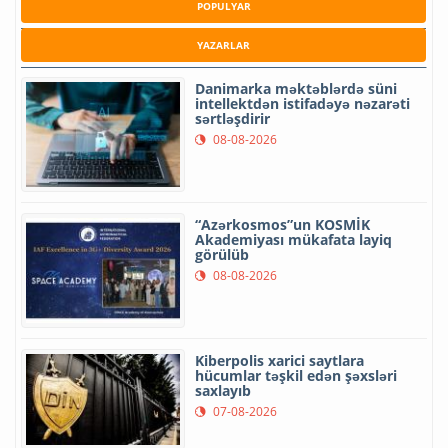
POPULYAR
YAZARLAR
Danimarka məktəblərdə süni
intellektdən istifadəyə nəzarəti
sərtləşdirir
08-08-2026
“Azərkosmos”un KOSMİK
Akademiyası mükafata layiq
görülüb
08-08-2026
Kiberpolis xarici saytlara
hücumlar təşkil edən şəxsləri
saxlayıb
07-08-2026