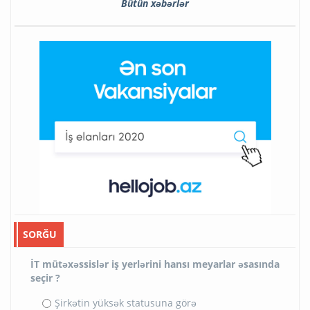
Bütün xəbərlər
SORĞU
İT mütəxəssislər iş yerlərini hansı meyarlar əsasında
seçir ?
Şirkətin yüksək statusuna görə