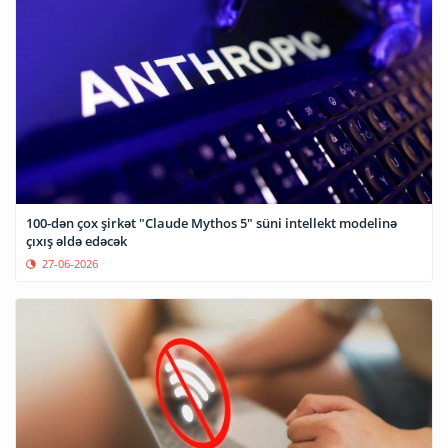
100-dən çox şirkət "Claude Mythos 5" süni intellekt modelinə
çıxış əldə edəcək
27-06-2026