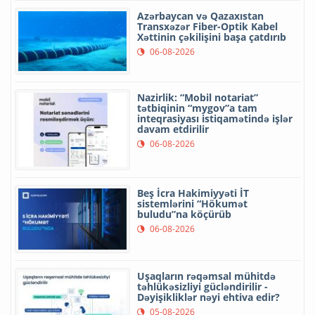
Azərbaycan və Qazaxıstan
Transxəzər Fiber-Optik Kabel
Xəttinin çəkilişini başa çatdırıb
06-08-2026
Nazirlik: “Mobil notariat”
tətbiqinin “mygov”a tam
inteqrasiyası istiqamətində işlər
davam etdirilir
06-08-2026
Beş İcra Hakimiyyəti İT
sistemlərini “Hökumət
buludu”na köçürüb
06-08-2026
Uşaqların rəqəmsal mühitdə
təhlükəsizliyi gücləndirilir -
Dəyişikliklər nəyi ehtiva edir?
05-08-2026