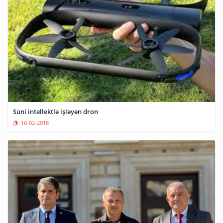
Süni intellektlə işləyən dron
16-02-2018