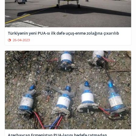
Türkiyənin yeni PUA-sı ilk dəfə uçuş-enmə zolağına çıxarılıb
26-04-2023
Azərbaycan Ermənistan PUA-larını hədəfə çatmadan