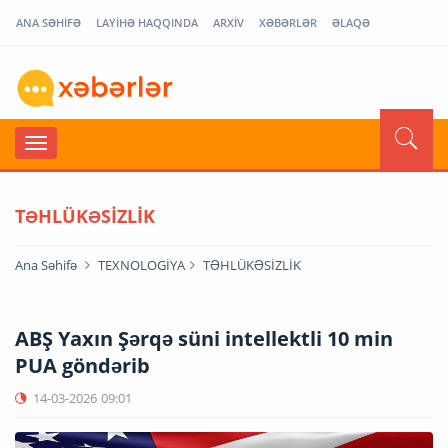
ANA SƏHİFƏ
LAYİHƏ HAQQINDA
ARXİV
XƏBƏRLƏR
ƏLAQƏ
TƏHLÜKƏSİZLİK
Ana Səhifə
TEXNOLOGİYA
TƏHLÜKƏSİZLİK
ABŞ Yaxın Şərqə süni intellektli 10 min
PUA göndərib
14-03-2026
09:01