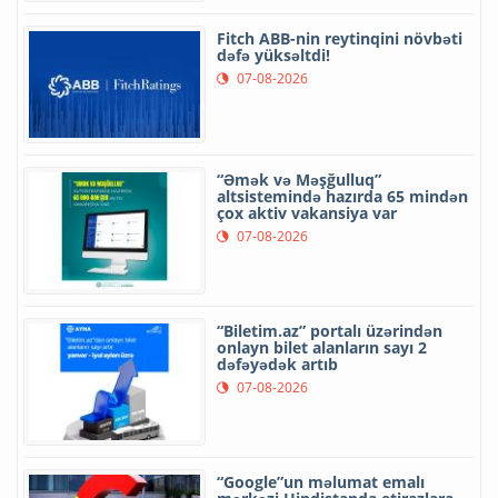
Fitch ABB-nin reytinqini növbəti
dəfə yüksəltdi!
07-08-2026
“Əmək və Məşğulluq”
altsistemində hazırda 65 mindən
çox aktiv vakansiya var
07-08-2026
“Biletim.az” portalı üzərindən
onlayn bilet alanların sayı 2
dəfəyədək artıb
07-08-2026
“Google”un məlumat emalı