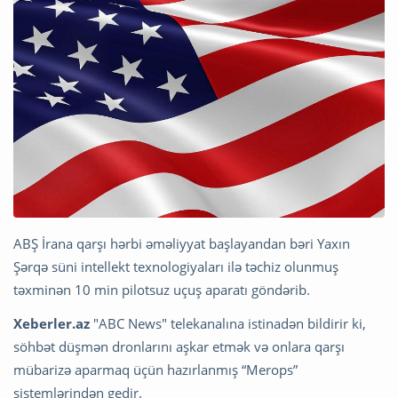
ABŞ İrana qarşı hərbi əməliyyat başlayandan bəri Yaxın
Şərqə süni intellekt texnologiyaları ilə təchiz olunmuş
təxminən 10 min pilotsuz uçuş aparatı göndərib.
Xeberler.az
"ABC News" telekanalına istinadən bildirir ki,
söhbət düşmən dronlarını aşkar etmək və onlara qarşı
mübarizə aparmaq üçün hazırlanmış “Merops”
sistemlərindən gedir.