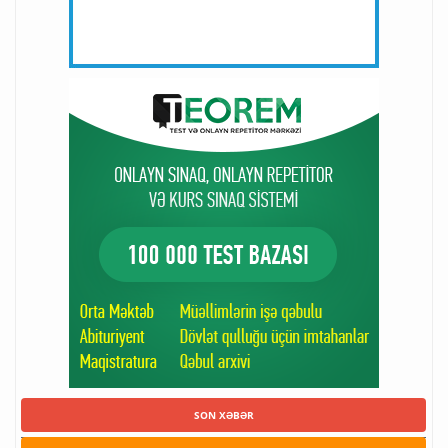
SON XƏBƏR