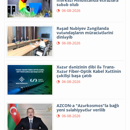
mərkəzi Hindistanda etirazlara
səbəb olub
06-08-2026
Rəşad Nəbiyev Zəngilanda
vətəndaşların müraciətlərini
dinləyib
06-08-2026
Xəzər dənizinin dibi ilə Trans-
Xəzər Fiber-Optik Kabel Xəttinin
çəkilişi başa çatıb
06-08-2026
AZCON-a "Azərkosmos"la bağlı
yeni səlahiyyətlər verilib
06-08-2026