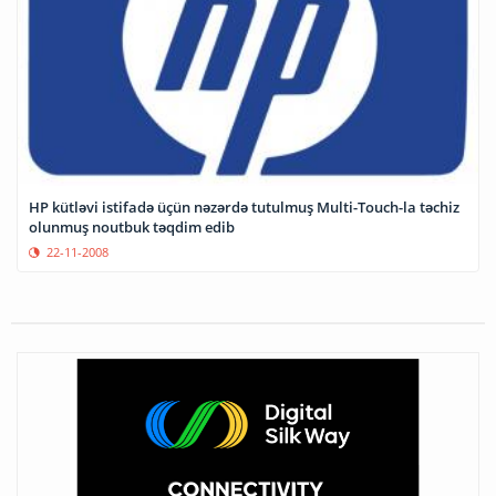
HP kütləvi istifadə üçün nəzərdə tutulmuş Multi-Touch-la təchiz
olunmuş noutbuk təqdim edib
22-11-2008