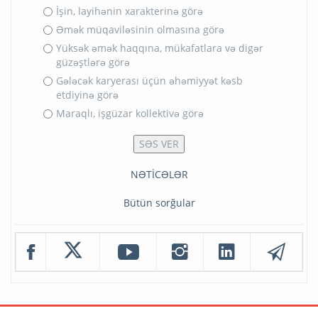
İşin, layihənin xarakterinə görə
Əmək müqaviləsinin olmasına görə
Yüksək əmək haqqına, mükafatlara və digər
güzəştlərə görə
Gələcək karyerası üçün əhəmiyyət kəsb
etdiyinə görə
Maraqlı, işgüzar kollektivə görə
NƏTİCƏLƏR
Bütün sorğular