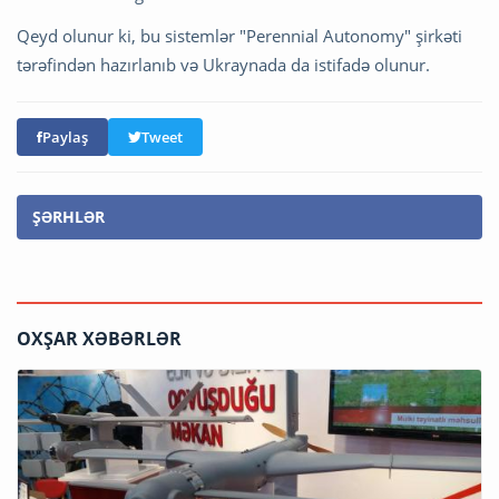
Qeyd olunur ki, bu sistemlər "Perennial Autonomy" şirkəti
tərəfindən hazırlanıb və Ukraynada da istifadə olunur.
Paylaş
Tweet
ŞƏRHLƏR
OXŞAR XƏBƏRLƏR