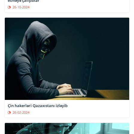
etməyə çalışıblar
26-10-2024
Çin hakerləri Qazaxıstanı izləyib
26-02-2024