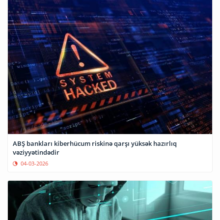
ABŞ bankları kiberhücum riskinə qarşı yüksək hazırlıq
vəziyyətindədir
04-03-2026