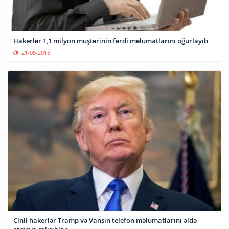
Hakerlər 1,1 milyon müştərinin fərdi məlumatlarını oğurlayıb
21-05-2015
Çinli hakerlər Tramp və Vansın telefon məlumatlarını əldə