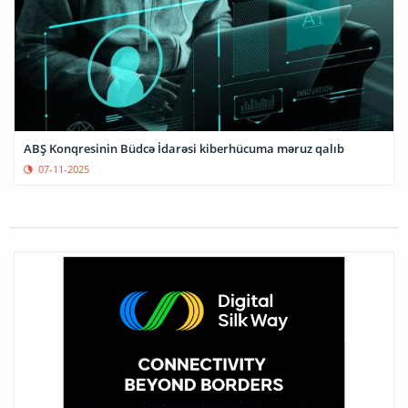
ABŞ Konqresinin Büdcə İdarəsi kiberhücuma məruz qalıb
07-11-2025