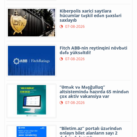
Kiberpolis xarici saytlara
hücumlar təşkil edən şəxsləri
saxlayıb
07-08-2026
Fitch ABB-nin reytinqini növbəti
dəfə yüksəltdi!
07-08-2026
“Əmək və Məşğulluq”
altsistemində hazırda 65 mindən
çox aktiv vakansiya var
07-08-2026
“Biletim.az” portalı üzərindən
onlayn bilet alanların sayı 2