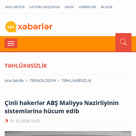
ANA SƏHİFƏ
LAYİHƏ HAQQINDA
ARXİV
XƏBƏRLƏR
ƏLAQƏ
TƏHLÜKƏSİZLİK
Ana Səhifə
TEXNOLOGİYA
TƏHLÜKƏSİZLİK
Çinli hakerlər ABŞ Maliyyə Nazirliyinin
sistemlərinə hücum edib
31-12-2024
10:20