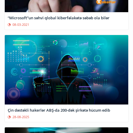
“Microsoft”un səhvi qlobal kiberfəlakətə səbəb ola bilər
08-03-2021
Çin dəstəkli hakerlər ABŞ-da 200-dək şirkətə hücum edib
28-08-2025