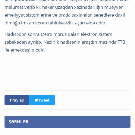
məlumat verib ki, haker uzaqdan xəzinədarlığın müəyyən
əməliyyat sistemlərinə və orada saxlanılan sənədlərə daxil
olmağa imkan verən təhlükəsizlik açarı əldə edib.
Hadisədən sonra təsirə məruz qalan elektron sistem
şəbəkədən ayrılıb. Nazirlik hadisənin araşdırılmasında FTB
ilə əməkdaşlıq edir.
Paylaş
Tweet
ŞƏRHLƏR