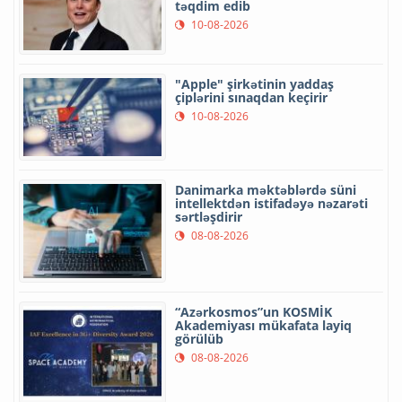
təqdim edib
10-08-2026
"Apple" şirkətinin yaddaş
çiplərini sınaqdan keçirir
10-08-2026
Danimarka məktəblərdə süni
intellektdən istifadəyə nəzarəti
sərtləşdirir
08-08-2026
“Azərkosmos”un KOSMİK
Akademiyası mükafata layiq
görülüb
08-08-2026