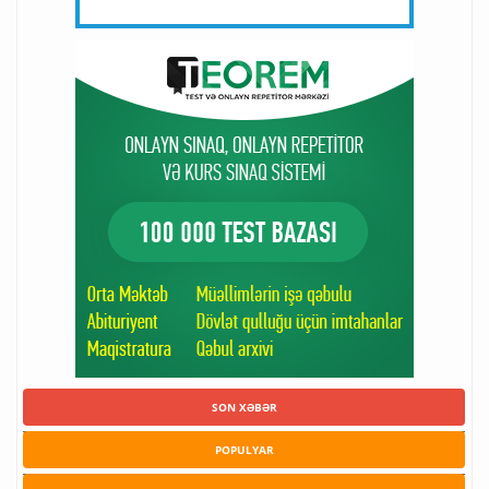
SON XƏBƏR
POPULYAR