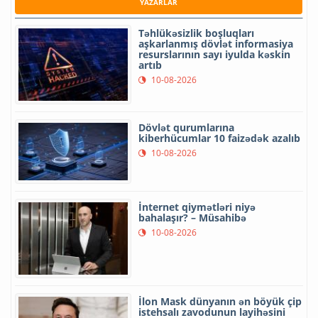
YAZARLAR
Təhlükəsizlik boşluqları
aşkarlanmış dövlət informasiya
resurslarının sayı iyulda kəskin
artıb
10-08-2026
Dövlət qurumlarına
kiberhücumlar 10 faizədək azalıb
10-08-2026
İnternet qiymətləri niyə
bahalaşır? – Müsahibə
10-08-2026
İlon Mask dünyanın ən böyük çip
istehsalı zavodunun layihəsini