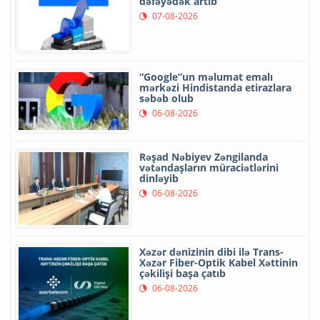
dəfəyədək artıb
07-08-2026
“Google”un məlumat emalı
mərkəzi Hindistanda etirazlara
səbəb olub
06-08-2026
Rəşad Nəbiyev Zəngilanda
vətəndaşların müraciətlərini
dinləyib
06-08-2026
Xəzər dənizinin dibi ilə Trans-
Xəzər Fiber-Optik Kabel Xəttinin
çəkilişi başa çatıb
06-08-2026