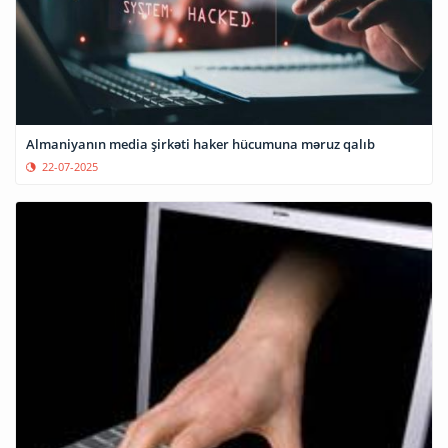
Almaniyanın media şirkəti haker hücumuna məruz qalıb
22-07-2025