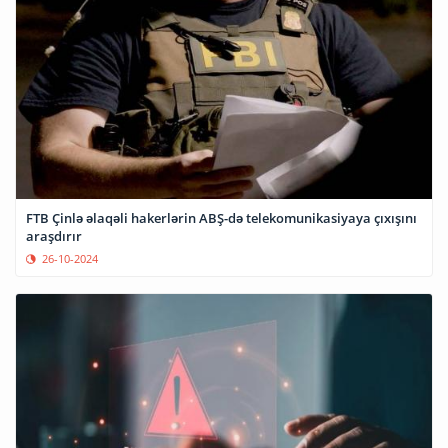
FTB Çinlə əlaqəli hakerlərin ABŞ-də telekomunikasiyaya çıxışını
araşdırır
26-10-2024