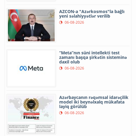
AZCON-a "Azərkosmos"la bağlı
yeni səlahiyyətlər verilib
06-08-2026
“Meta”nın süni intellekti test
zamanı başqa şirkətin sisteminə
daxil olub
06-08-2026
Azərbaycanın rəqəmsal idarəçilik
model iki beynəlxalq mükafata
layiq görülüb
06-08-2026