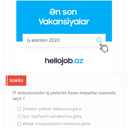
SORĞU
İT mütəxəssislər iş yerlərini hansı meyarlar əsasında
seçir ?
Şirkətin yüksək statusuna görə
İşin, layihənin xarakterinə görə
Əmək müqaviləsinin olmasına görə