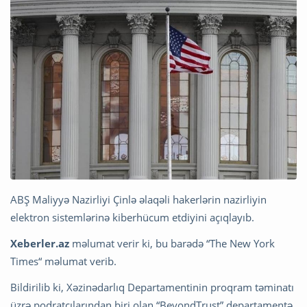
ABŞ Maliyyə Nazirliyi Çinlə əlaqəli hakerlərin nazirliyin
elektron sistemlərinə kiberhücum etdiyini açıqlayıb.
Xeberler.az
məlumat verir ki, bu barədə “The New York
Times“ məlumat verib.
Bildirilib ki, Xəzinədarlıq Departamentinin proqram təminatı
üzrə podratçılarından biri olan “BeyondTrust” departamentə