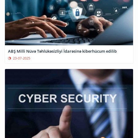
ABŞ Milli Nüvə Təhlükəsizliyi İdarəsinə kiberhücum edilib
23-07-2025