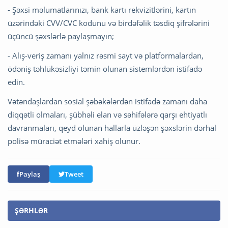
- Şəxsi məlumatlarınızı, bank kartı rekvizitlərini, kartın
üzərindəki CVV/CVC kodunu və birdəfəlik təsdiq şifrələrini
üçüncü şəxslərlə paylaşmayın;
- Alış-veriş zamanı yalnız rəsmi sayt və platformalardan,
ödəniş təhlükəsizliyi təmin olunan sistemlərdən istifadə
edin.
Vətəndaşlardan sosial şəbəkələrdən istifadə zamanı daha
diqqətli olmaları, şübhəli elan və səhifələrə qarşı ehtiyatlı
davranmaları, qeyd olunan hallarla üzləşən şəxslərin dərhal
polisə müraciət etmələri xahiş olunur.
Paylaş
Tweet
ŞƏRHLƏR