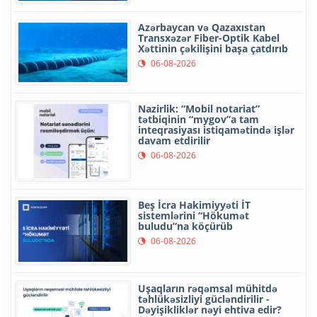
Azərbaycan və Qazaxıstan
Transxəzər Fiber-Optik Kabel
Xəttinin çəkilişini başa çatdırıb
06-08-2026
Nazirlik: “Mobil notariat”
tətbiqinin “mygov”a tam
inteqrasiyası istiqamətində işlər
davam etdirilir
06-08-2026
Beş İcra Hakimiyyəti İT
sistemlərini “Hökumət
buludu”na köçürüb
06-08-2026
Uşaqların rəqəmsal mühitdə
təhlükəsizliyi gücləndirilir -
Dəyişikliklər nəyi ehtiva edir?