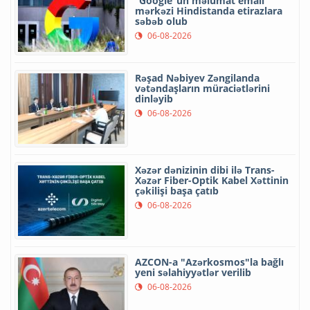
“Google”un məlumat emalı
mərkəzi Hindistanda etirazlara
səbəb olub
06-08-2026
Rəşad Nəbiyev Zəngilanda
vətəndaşların müraciətlərini
dinləyib
06-08-2026
Xəzər dənizinin dibi ilə Trans-
Xəzər Fiber-Optik Kabel Xəttinin
çəkilişi başa çatıb
06-08-2026
AZCON-a "Azərkosmos"la bağlı
yeni səlahiyyətlər verilib
06-08-2026