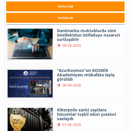
POPULYAR
YAZARLAR
Danimarka məktəblərdə süni
intellektdən istifadəyə nəzarəti
sərtləşdirir
08-08-2026
“Azərkosmos”un KOSMİK
Akademiyası mükafata layiq
görülüb
08-08-2026
Kiberpolis xarici saytlara
hücumlar təşkil edən şəxsləri
saxlayıb
07-08-2026