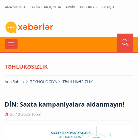
ANA SƏHİFƏ
LAYİHƏ HAQQINDA
ARXİV
XƏBƏRLƏR
ƏLAQƏ
TƏHLÜKƏSİZLİK
Ana Səhifə
TEXNOLOGİYA
TƏHLÜKƏSİZLİK
DİN: Saxta kampaniyalara aldanmayın!
25-12-2025
10:33