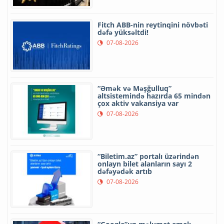
Fitch ABB-nin reytinqini növbəti
dəfə yüksəltdi!
07-08-2026
“Əmək və Məşğulluq”
altsistemində hazırda 65 mindən
çox aktiv vakansiya var
07-08-2026
“Biletim.az” portalı üzərindən
onlayn bilet alanların sayı 2
dəfəyədək artıb
07-08-2026