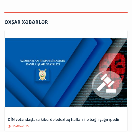
OXŞAR XƏBƏRLƏR
DİN vətəndaşlara kiberdələduzluq halları ilə bağlı çağırış edir
25-06-2025