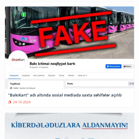
"BakıKart" adı altında sosial mediada saxta səhifələr açılıb
24-10-2024