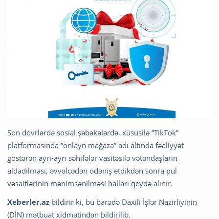
Son dövrlərdə sosial şəbəkələrdə, xüsusilə “TikTok”
platformasında “onlayn mağaza” adı altında fəaliyyət
göstərən ayrı-ayrı səhifələr vasitəsilə vətəndaşların
aldadılması, əvvəlcədən ödəniş etdikdən sonra pul
vəsaitlərinin mənimsənilməsi halları qeydə alınır.
Xeberler.az
bildirir ki, bu barədə Daxili İşlər Nazirliyinin
(DİN) mətbuat xidmətindən bildirilib.