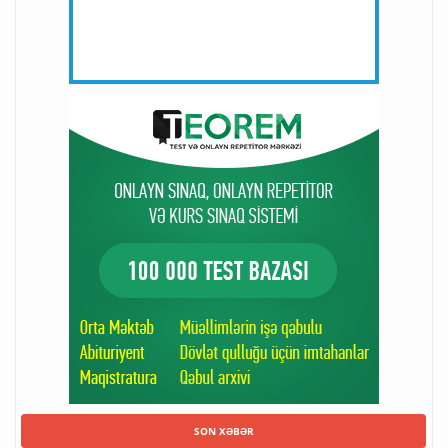
SON XƏBƏR