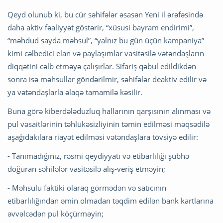
Qeyd olunub ki, bu cür səhifələr əsasən Yeni il ərəfəsində
daha aktiv fəaliyyət göstərir, “xüsusi bayram endirimi”,
“məhdud sayda məhsul”, “yalnız bu gün üçün kampaniya”
kimi cəlbedici elan və paylaşımlar vasitəsilə vətəndaşların
diqqətini cəlb etməyə çalışırlar. Sifariş qəbul edildikdən
sonra isə məhsullar göndərilmir, səhifələr deaktiv edilir və
ya vətəndaşlarla əlaqə tamamilə kəsilir.
Buna görə kiberdələduzluq hallarının qarşısının alınması və
pul vəsaitlərinin təhlükəsizliyinin təmin edilməsi məqsədilə
aşağıdakılara riayət edilməsi vətəndaşlara tövsiyə edilir:
- Tanımadığınız, rəsmi qeydiyyatı və etibarlılığı şübhə
doğuran səhifələr vasitəsilə alış-veriş etməyin;
- Məhsulu faktiki olaraq görmədən və satıcının
etibarlılığından əmin olmadan təqdim edilən bank kartlarına
əvvəlcədən pul köçürməyin;