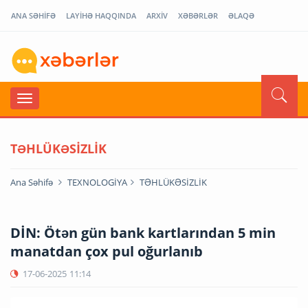
ANA SƏHİFƏ
LAYİHƏ HAQQINDA
ARXİV
XƏBƏRLƏR
ƏLAQƏ
TƏHLÜKƏSİZLİK
Ana Səhifə
TEXNOLOGİYA
TƏHLÜKƏSİZLİK
DİN: Ötən gün bank kartlarından 5 min
manatdan çox pul oğurlanıb
17-06-2025
11:14