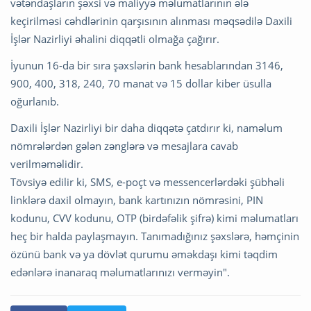
vətəndaşların şəxsi və maliyyə məlumatlarının ələ
keçirilməsi cəhdlərinin qarşısının alınması məqsədilə Daxili
İşlər Nazirliyi əhalini diqqətli olmağa çağırır.
İyunun 16-da bir sıra şəxslərin bank hesablarından 3146,
900, 400, 318, 240, 70 manat və 15 dollar kiber üsulla
oğurlanıb.
Daxili İşlər Nazirliyi bir daha diqqətə çatdırır ki, naməlum
nömrələrdən gələn zənglərə və mesajlara cavab
verilməməlidir.
Tövsiyə edilir ki, SMS, e-poçt və messencerlərdəki şübhəli
linklərə daxil olmayın, bank kartınızın nömrəsini, PIN
kodunu, CVV kodunu, OTP (birdəfəlik şifrə) kimi məlumatları
heç bir halda paylaşmayın. Tanımadığınız şəxslərə, həmçinin
özünü bank və ya dövlət qurumu əməkdaşı kimi təqdim
edənlərə inanaraq məlumatlarınızı verməyin".