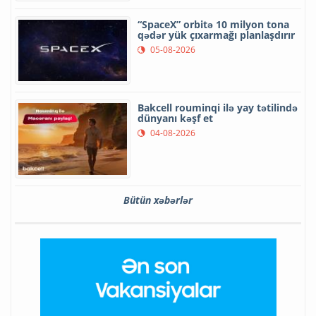
“SpaceX” orbitə 10 milyon tona
qədər yük çıxarmağı planlaşdırır
05-08-2026
Bakcell rouminqi ilə yay tətilində
dünyanı kəşf et
04-08-2026
Bütün xəbərlər