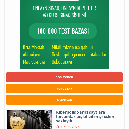
SON XƏBƏR
POPULYAR
YAZARLAR
Kiberpolis xarici saytlara
hücumlar təşkil edən şəxsləri
saxlayıb
07-08-2026