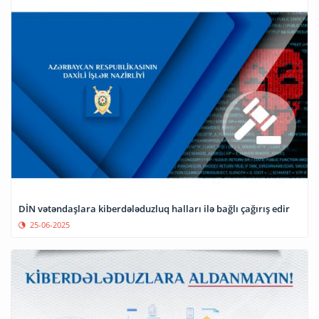
DİN vətəndaşlara kiberdələduzluq halları ilə bağlı çağırış edir
25-06-2025