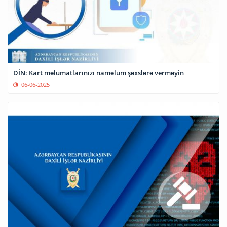
DİN: Kart məlumatlarınızı naməlum şəxslərə verməyin
06-06-2025