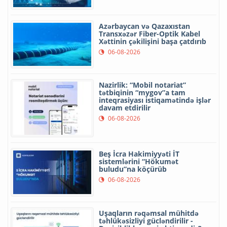
Azərbaycan və Qazaxıstan
Transxəzər Fiber-Optik Kabel
Xəttinin çəkilişini başa çatdırıb
06-08-2026
Nazirlik: “Mobil notariat”
tətbiqinin “mygov”a tam
inteqrasiyası istiqamətində işlər
davam etdirilir
06-08-2026
Beş İcra Hakimiyyəti İT
sistemlərini “Hökumət
buludu”na köçürüb
06-08-2026
Uşaqların rəqəmsal mühitdə
təhlükəsizliyi gücləndirilir -