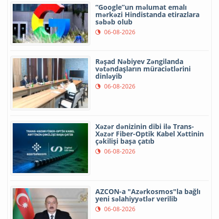
“Google”un məlumat emalı
mərkəzi Hindistanda etirazlara
səbəb olub
06-08-2026
Rəşad Nəbiyev Zəngilanda
vətəndaşların müraciətlərini
dinləyib
06-08-2026
Xəzər dənizinin dibi ilə Trans-
Xəzər Fiber-Optik Kabel Xəttinin
çəkilişi başa çatıb
06-08-2026
AZCON-a "Azərkosmos"la bağlı
yeni səlahiyyətlər verilib
06-08-2026