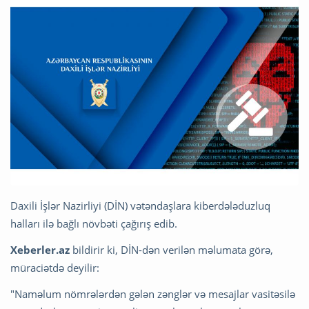
Daxili İşlər Nazirliyi (DİN) vətəndaşlara kiberdələduzluq
halları ilə bağlı növbəti çağırış edib.
Xeberler.az
bildirir ki, DİN-dən verilən məlumata görə,
müraciətdə deyilir:
"Naməlum nömrələrdən gələn zənglər və mesajlar vasitəsilə