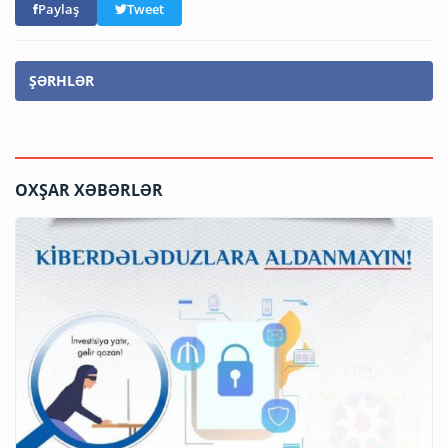
Paylaş
Tweet
ŞƏRHLƏR
OXŞAR XƏBƏRLƏR