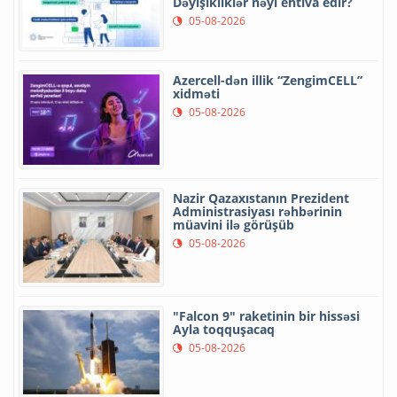
Dəyişikliklər nəyi ehtiva edir?
05-08-2026
Azercell-dən illik “ZengimCELL”
xidməti
05-08-2026
Nazir Qazaxıstanın Prezident
Administrasiyası rəhbərinin
müavini ilə görüşüb
05-08-2026
"Falcon 9" raketinin bir hissəsi
Ayla toqquşacaq
05-08-2026