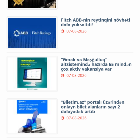
Fitch ABB-nin reytinqini növbəti
dəfə yüksəltdi!
07-08-2026
“Əmək və Məşğulluq”
altsistemində hazırda 65 mindən
çox aktiv vakansiya var
07-08-2026
“Biletim.az” portalı üzərindən
onlayn bilet alanların sayı 2
dəfəyədək artıb
07-08-2026