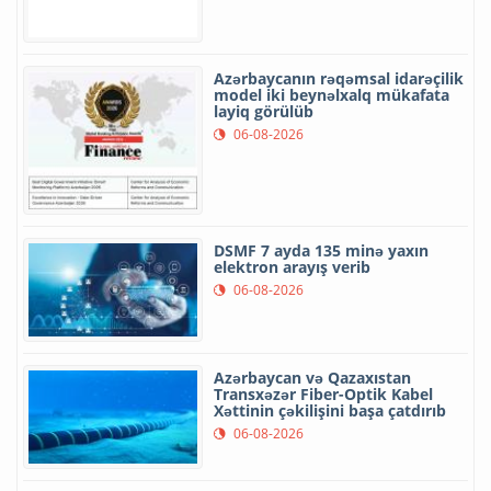
Azərbaycanın rəqəmsal idarəçilik
model iki beynəlxalq mükafata
layiq görülüb
06-08-2026
DSMF 7 ayda 135 minə yaxın
elektron arayış verib
06-08-2026
Azərbaycan və Qazaxıstan
Transxəzər Fiber-Optik Kabel
Xəttinin çəkilişini başa çatdırıb
06-08-2026