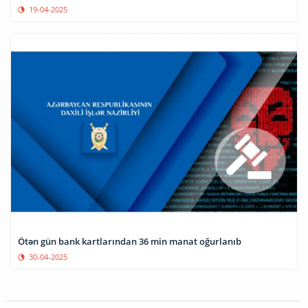
19-04-2025
Ötən gün bank kartlarından 36 min manat oğurlanıb
30-04-2025