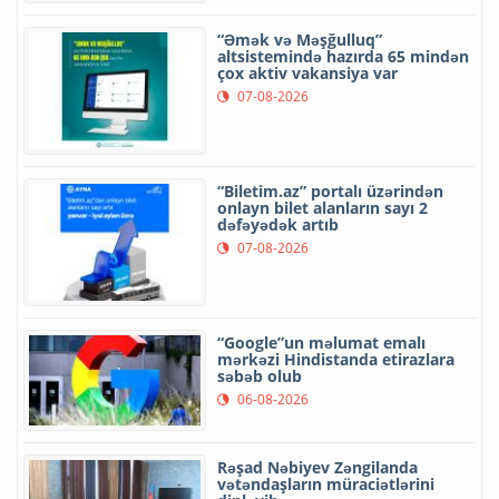
“Əmək və Məşğulluq”
altsistemində hazırda 65 mindən
çox aktiv vakansiya var
07-08-2026
“Biletim.az” portalı üzərindən
onlayn bilet alanların sayı 2
dəfəyədək artıb
07-08-2026
“Google”un məlumat emalı
mərkəzi Hindistanda etirazlara
səbəb olub
06-08-2026
Rəşad Nəbiyev Zəngilanda
vətəndaşların müraciətlərini