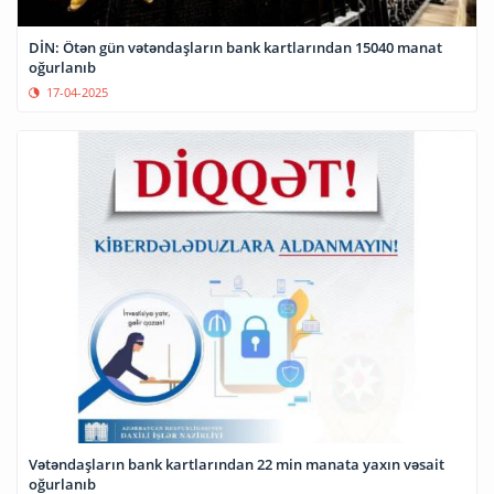
DİN: Ötən gün vətəndaşların bank kartlarından 15040 manat
oğurlanıb
17-04-2025
Vətəndaşların bank kartlarından 22 min manata yaxın vəsait
oğurlanıb