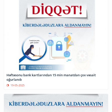
Həftəsonu bank kartlarından 15 min manatdan çox vəsait
oğurlanıb
19-05-2025