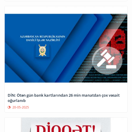
DİN: Ötən gün bank kartlarından 26 min manatdan çox vəsait
oğurlanıb
20-05-2025