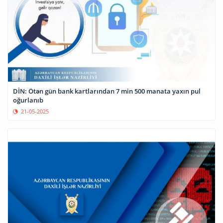
DİN: Ötən gün bank kartlarından 7 min 500 manata yaxın pul
oğurlanıb
21-05-2025