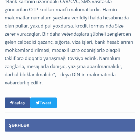
“Bank kartının üzərindəki CVV/CVC, SMS vasitəsilə
göndərilən OTP kodları məxfi məlumatlardır. Həmin
məlumatlar naməlum şəxslərə verildiyi halda hesabınızda
olan pullar, yaxud pul yoxdursa, kredit formasında Sizə
zərər vuracaqlar. Bir daha vətəndaşlara şübhəli zənglərdən
gələn cəlbedici qazanc, sığorta, viza işləri, bank hesablarının
möhkəmləndirilməsi, mədaxil üzrə ödənişlərlə əlaqəli
təkliflərə diqqətlə yanaşmağı tövsiyə edirik. Naməlum
zənglərlə, mesajlarla danışıq, yazışma aparılmamalıdır,
dərhal bloklanılmalıdır”, - deyə DİN-in məlumatında
xəbərdarlıq edilir.
Paylaş
Tweet
ŞƏRHLƏR