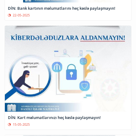
DİN: Bank kartının məlumatlarını heç kəslə paylaşmayın!
22-05-2025
DİN: Kart məlumatlarınızı heç kəslə paylaşmayın!
15-05-2025