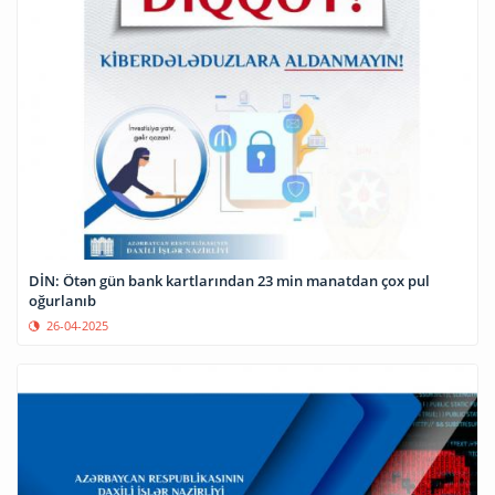
DİN: Ötən gün bank kartlarından 23 min manatdan çox pul
oğurlanıb
26-04-2025