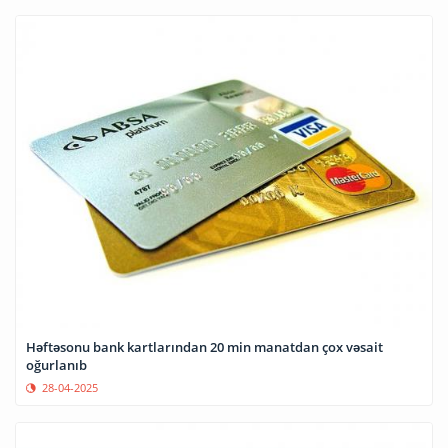
Həftəsonu bank kartlarından 20 min manatdan çox vəsait
oğurlanıb
28-04-2025