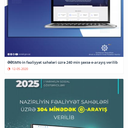
ƏƏSMN-in fəaliyyət sahələri üzrə 240 min şəxsə e-arayış verilib
12-05-2020