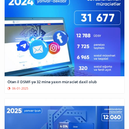
Ötən il DSMF-yə 32 minə yaxın müraciət daxil olub
06-01-2025