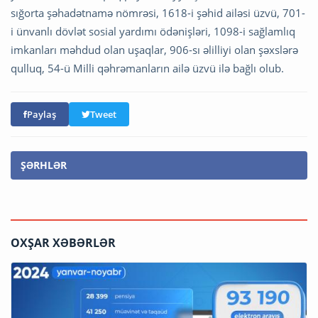
sığorta şəhadətnamə nömrəsi, 1618-i şəhid ailəsi üzvü, 701-
i ünvanlı dövlət sosial yardımı ödənişləri, 1098-i sağlamlıq
imkanları məhdud olan uşaqlar, 906-sı əlilliyi olan şəxslərə
qulluq, 54-ü Milli qəhrəmanların ailə üzvü ilə bağlı olub.
Paylaş
Tweet
ŞƏRHLƏR
OXŞAR XƏBƏRLƏR