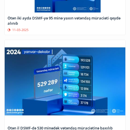
Ötən iki ayda DSMF-yə 95 minə yaxın vətəndaş müraciəti qeydə
alınıb
11-03-2025
Ötən il DSMF-də 530 minədək vətəndaş müraciətinə baxılıb