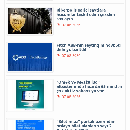
Kiberpolis xarici saytlara
hücumlar təşkil edən şəxsləri
saxlayıb
07-08-2026
Fitch ABB-nin reytinqini növbəti
dəfə yüksəltdi!
07-08-2026
“Əmək və Məşğulluq”
altsistemində hazırda 65 mindən
çox aktiv vakansiya var
07-08-2026
“Biletim.az” portalı üzərindən
onlayn bilet alanların sayı 2