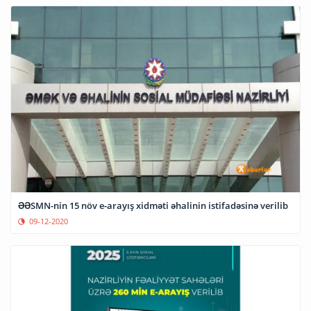
ƏƏSMN-nin 15 növ e-arayış xidməti əhalinin istifadəsinə verilib
09-12-2020