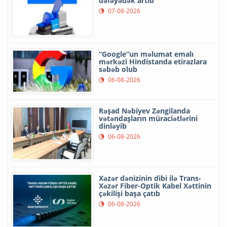
dəfəyədək artıb
07-08-2026
“Google”un məlumat emalı
mərkəzi Hindistanda etirazlara
səbəb olub
06-08-2026
Rəşad Nəbiyev Zəngilanda
vətəndaşların müraciətlərini
dinləyib
06-08-2026
Xəzər dənizinin dibi ilə Trans-
Xəzər Fiber-Optik Kabel Xəttinin
çəkilişi başa çatıb
06-08-2026