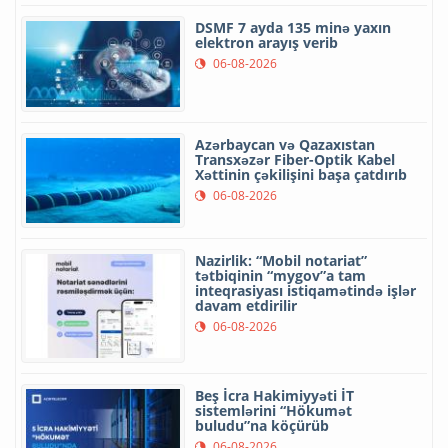
DSMF 7 ayda 135 minə yaxın
elektron arayış verib
06-08-2026
Azərbaycan və Qazaxıstan
Transxəzər Fiber-Optik Kabel
Xəttinin çəkilişini başa çatdırıb
06-08-2026
Nazirlik: “Mobil notariat”
tətbiqinin “mygov”a tam
inteqrasiyası istiqamətində işlər
davam etdirilir
06-08-2026
Beş İcra Hakimiyyəti İT
sistemlərini “Hökumət
buludu”na köçürüb
06-08-2026