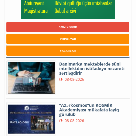
SON XƏBƏR
POPULYAR
YAZARLAR
Danimarka məktəblərdə süni
intellektdən istifadəyə nəzarəti
sərtləşdirir
08-08-2026
“Azərkosmos”un KOSMİK
Akademiyası mükafata layiq
görülüb
08-08-2026