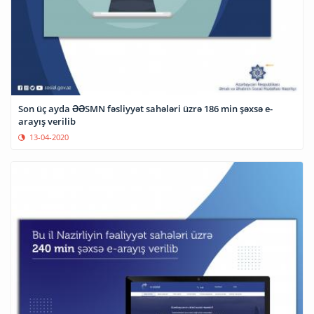
Son üç ayda ƏƏSMN fəsliyyət sahələri üzrə 186 min şəxsə e-
arayış verilib
13-04-2020