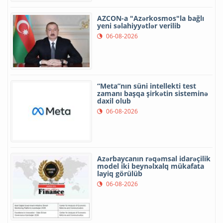
AZCON-a "Azərkosmos"la bağlı
yeni səlahiyyətlər verilib
06-08-2026
“Meta”nın süni intellekti test
zamanı başqa şirkətin sisteminə
daxil olub
06-08-2026
Azərbaycanın rəqəmsal idarəçilik
model iki beynəlxalq mükafata
layiq görülüb
06-08-2026