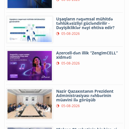
Uşaqların rəqəmsal mühitdə
təhlükəsizliyi gücləndirilir -
Dəyişikliklər nəyi ehtiva edir?
05-08-2026
Azercell-dən illik “ZengimCELL”
xidməti
05-08-2026
Nazir Qazaxıstanın Prezident
Administrasiyası rəhbərinin
müavini ilə görüşüb
05-08-2026