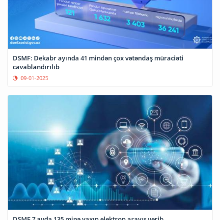
DSMF: Dekabr ayında 41 mindən çox vətəndaş müraciəti
cavablandırılıb
09-01-2025
DSMF 7 ayda 135 minə yaxın elektron arayış verib