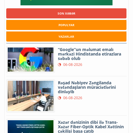
SON XƏBƏR
POPULYAR
YAZARLAR
“Google”un məlumat emalı
mərkəzi Hindistanda etirazlara
səbəb olub
06-08-2026
Rəşad Nəbiyev Zəngilanda
vətəndaşların müraciətlərini
dinləyib
06-08-2026
Xəzər dənizinin dibi ilə Trans-
Xəzər Fiber-Optik Kabel Xəttinin
çəkilişi başa çatıb