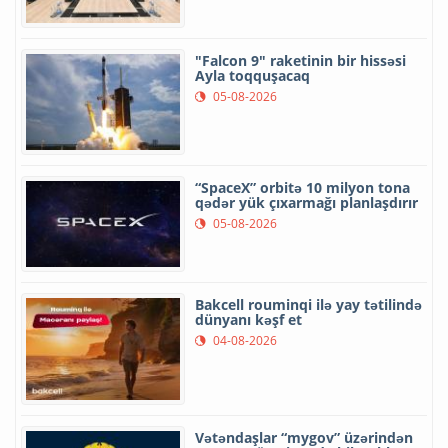
"Falcon 9" raketinin bir hissəsi
Ayla toqquşacaq
05-08-2026
“SpaceX” orbitə 10 milyon tona
qədər yük çıxarmağı planlaşdırır
05-08-2026
Bakcell rouminqi ilə yay tətilində
dünyanı kəşf et
04-08-2026
Vətəndaşlar “mygov” üzərindən