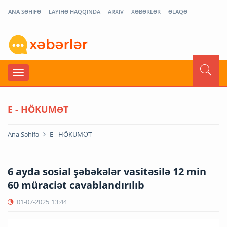
ANA SƏHİFƏ
LAYİHƏ HAQQINDA
ARXİV
XƏBƏRLƏR
ƏLAQƏ
E - HÖKUMƏT
Ana Səhifə
E - HÖKUMƏT
6 ayda sosial şəbəkələr vasitəsilə 12 min
60 müraciət cavablandırılıb
01-07-2025
13:44