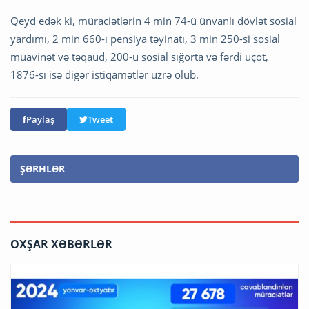
Qeyd edək ki, müraciətlərin 4 min 74-ü ünvanlı dövlət sosial
yardımı, 2 min 660-ı pensiya təyinatı, 3 min 250-si sosial
müavinət və təqaüd, 200-ü sosial sığorta və fərdi uçot,
1876-sı isə digər istiqamətlər üzrə olub.
Paylaş
Tweet
ŞƏRHLƏR
OXŞAR XƏBƏRLƏR