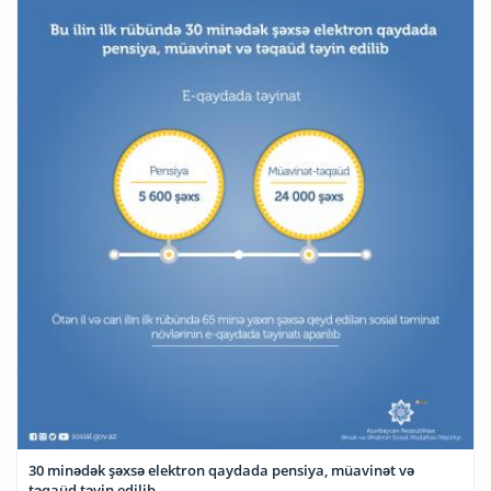
30 minədək şəxsə elektron qaydada pensiya, müavinət və
təqaüd təyin edilib