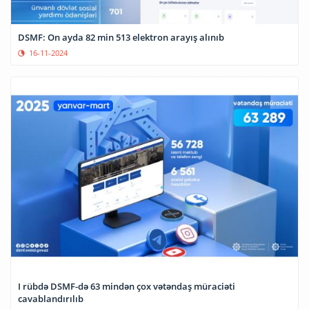
DSMF: On ayda 82 min 513 elektron arayış alınıb
16-11-2024
I rübdə DSMF-də 63 mindən çox vətəndaş müraciəti
cavablandırılıb