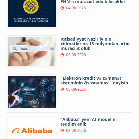
FHN-ə müraciət edə biləcəklər
04-08-2026
İqtisadiyyat Nazirliyinin
xidmətlərinə 13 milyondan artıq
müraciət olub
03-08-2026
"Elektron kredit və zəmanət"
sisteminin Əsasnaməsi" dəyişib
03-08-2026
“Alibaba” yeni AI modelini
təqdim edib
03-08-2026