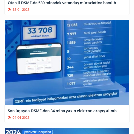
Ötən il DSMF-də 530 minədək vətəndaş müraciətinə baxılıb
15-01-2025
Son üç ayda DSMF-dən 34 minə yaxın elektron arayış alınıb
04-04-2025