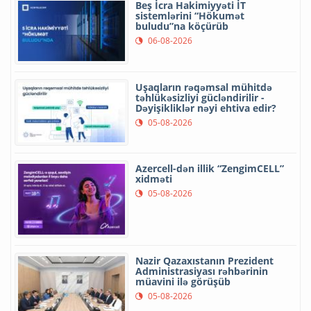
Beş İcra Hakimiyyəti İT
sistemlərini “Hökumət
buludu”na köçürüb
06-08-2026
Uşaqların rəqəmsal mühitdə
təhlükəsizliyi gücləndirilir -
Dəyişikliklər nəyi ehtiva edir?
05-08-2026
Azercell-dən illik “ZengimCELL”
xidməti
05-08-2026
Nazir Qazaxıstanın Prezident
Administrasiyası rəhbərinin
müavini ilə görüşüb
05-08-2026