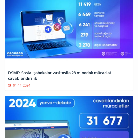
DSMF: Sosial şəbəkələr vasitəsilə 28 minədək müraciət
cavablandırılıb
01-11-2024