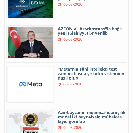
06-08-2026
AZCON-a "Azərkosmos"la bağlı
yeni səlahiyyətlər verilib
06-08-2026
“Meta”nın süni intellekti test
zamanı başqa şirkətin sisteminə
daxil olub
06-08-2026
Azərbaycanın rəqəmsal idarəçilik
model iki beynəlxalq mükafata
layiq görülüb
06-08-2026