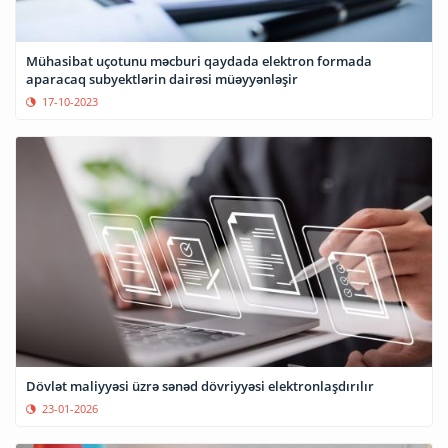
Mühasibat uçotunu məcburi qaydada elektron formada
aparacaq subyektlərin dairəsi müəyyənləşir
17-10-2023
Dövlət maliyyəsi üzrə sənəd dövriyyəsi elektronlaşdırılır
23-01-2026