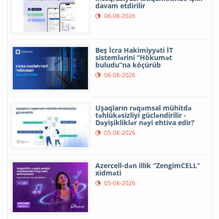
davam etdirilir
06-08-2026
Beş İcra Hakimiyyəti İT
sistemlərini “Hökumət
buludu”na köçürüb
06-08-2026
Uşaqların rəqəmsal mühitdə
təhlükəsizliyi gücləndirilir -
Dəyişikliklər nəyi ehtiva edir?
05-08-2026
Azercell-dən illik “ZengimCELL”
xidməti
05-08-2026