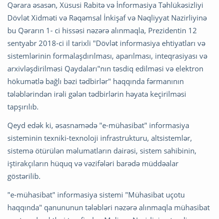
Qərara əsasən, Xüsusi Rabitə və İnformasiya Təhlükəsizliyi
Dövlət Xidməti və Rəqəmsal İnkişaf və Nəqliyyat Nazirliyinə
bu Qərarın 1- ci hissəsi nəzərə alınmaqla, Prezidentin 12
sentyabr 2018-ci il tarixli "Dövlət informasiya ehtiyatları və
sistemlərinin formalaşdırılması, aparılması, inteqrasiyası və
arxivləşdirilməsi Qaydaları"nın təsdiq edilməsi və elektron
hökumətlə bağlı bəzi tədbirlər" haqqında fərmanının
tələblərindən irəli gələn tədbirlərin həyata keçirilməsi
tapşırılıb.
Qeyd edək ki, əsasnamədə "e-mühasibat" informasiya
sisteminin texniki-texnoloji infrastrukturu, altsistemlər,
sistemə ötürülən məlumatların dairəsi, sistem sahibinin,
iştirakçıların hüquq və vəzifələri barədə müddəalar
göstərilib.
"e-mühasibat" informasiya sistemi "Mühasibat uçotu
haqqında" qanununun tələbləri nəzərə alınmaqla mühasibat