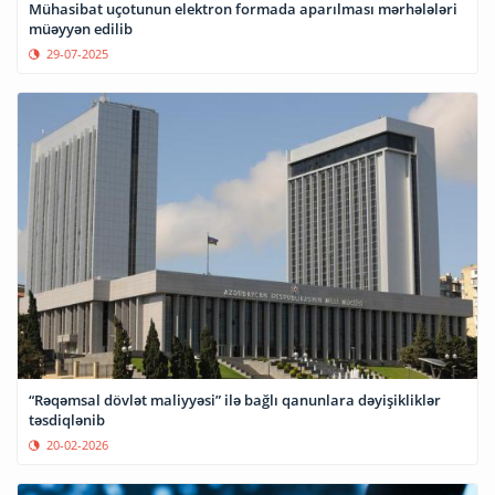
Mühasibat uçotunun elektron formada aparılması mərhələləri
müəyyən edilib
29-07-2025
“Rəqəmsal dövlət maliyyəsi” ilə bağlı qanunlara dəyişikliklər
təsdiqlənib
20-02-2026