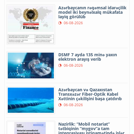
Azərbaycanın rəqəmsal idarəçilik
model iki beynəlxalq mükafata
layiq görülüb
06-08-2026
DSMF 7 ayda 135 minə yaxın
elektron arayış verib
06-08-2026
Azərbaycan və Qazaxıstan
Transxəzər Fiber-Optik Kabel
Xəttinin çəkilişini başa çatdırıb
06-08-2026
Nazirlik: “Mobil notariat”
tətbiqinin “mygov”a tam
inteqrasiyası istiqamətində işlər