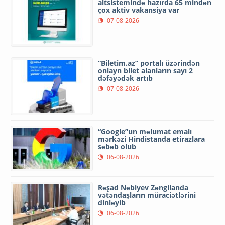
altsistemində hazırda 65 mindən
çox aktiv vakansiya var
07-08-2026
“Biletim.az” portalı üzərindən
onlayn bilet alanların sayı 2
dəfəyədək artıb
07-08-2026
“Google”un məlumat emalı
mərkəzi Hindistanda etirazlara
səbəb olub
06-08-2026
Rəşad Nəbiyev Zəngilanda
vətəndaşların müraciətlərini
dinləyib
06-08-2026