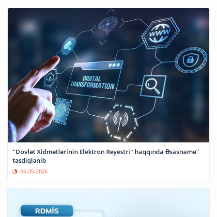
"Dövlət Xidmətlərinin Elektron Reyestri" haqqında Əsasnamə"
təsdiqlənib
06-05-2026