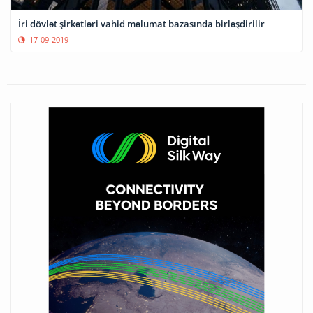
İri dövlət şirkətləri vahid məlumat bazasında birləşdirilir
17-09-2019