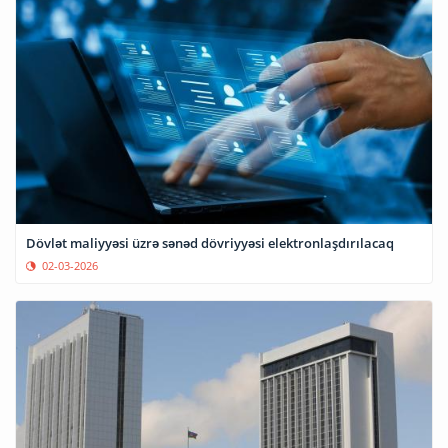
Dövlət maliyyəsi üzrə sənəd dövriyyəsi elektronlaşdırılacaq
02-03-2026