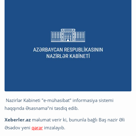
Nazirlər Kabineti "e-mühasibat" informasiya sistemi
haqqında Əsasnamə"ni təsdiq edib.
Xeberler.az
məlumat verir ki, bununla bağlı Baş nazir Əli
Əsədov yeni
qərar
imzalayıb.