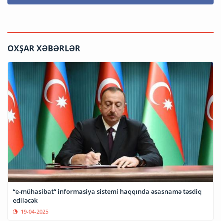
OXŞAR XƏBƏRLƏR
“e-mühasibat” informasiya sistemi haqqında əsasnamə təsdiq
ediləcək
19-04-2025