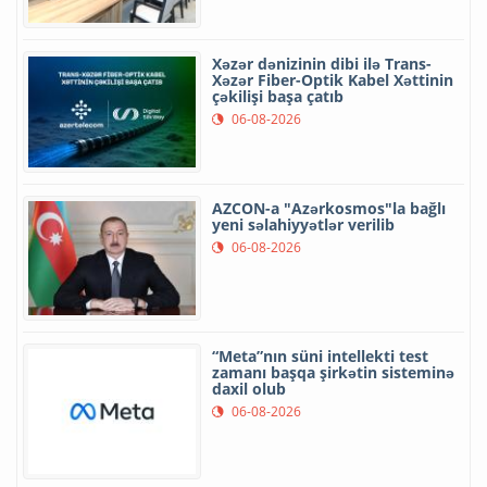
Xəzər dənizinin dibi ilə Trans-
Xəzər Fiber-Optik Kabel Xəttinin
çəkilişi başa çatıb
06-08-2026
AZCON-a "Azərkosmos"la bağlı
yeni səlahiyyətlər verilib
06-08-2026
“Meta”nın süni intellekti test
zamanı başqa şirkətin sisteminə
daxil olub
06-08-2026