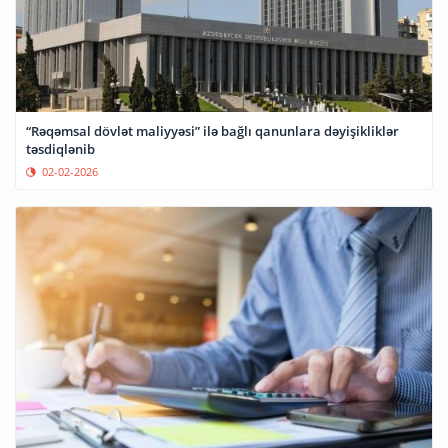
“Rəqəmsal dövlət maliyyəsi” ilə bağlı qanunlara dəyişikliklər
təsdiqlənib
02-02-2026