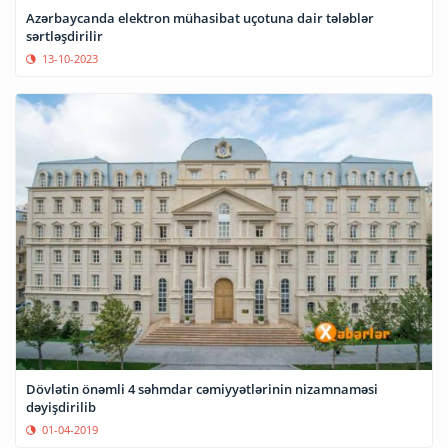
Azərbaycanda elektron mühasibat uçotuna dair tələblər
sərtləşdirilir
13-10-2023
Dövlətin önəmli 4 səhmdar cəmiyyətlərinin nizamnaməsi
dəyişdirilib
01-04-2019