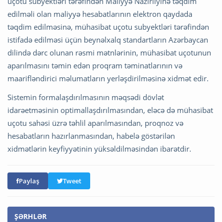
uçotu subyektləri tərəfindən Maliyyə Nazirliyinə təqdim
edilməli olan maliyyə hesabatlarının elektron qaydada
təqdim edilməsinə, mühasibat uçotu subyektləri tərəfindən
istifadə edilməsi üçün beynəlxalq standartların Azərbaycan
dilində dərc olunan rəsmi mətnlərinin, mühasibat uçotunun
aparılmasını təmin edən proqram təminatlarının və
maarifləndirici məlumatların yerləşdirilməsinə xidmət edir.
Sistemin formalaşdırılmasının məqsədi dövlət
idarəetməsinin optimallaşdırılmasından, eləcə də mühasibat
uçotu sahəsi üzrə təhlil aparılmasından, proqnoz və
hesabatların hazırlanmasından, habelə göstərilən
xidmətlərin keyfiyyətinin yüksəldilməsindən ibarətdir.
Paylaş
Tweet
ŞƏRHLƏR