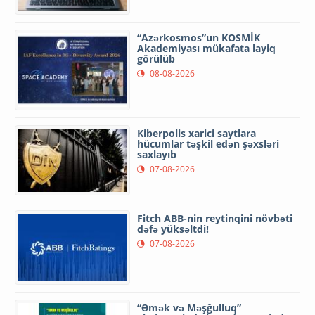
“Azərkosmos”un KOSMİK
Akademiyası mükafata layiq
görülüb
08-08-2026
Kiberpolis xarici saytlara
hücumlar təşkil edən şəxsləri
saxlayıb
07-08-2026
Fitch ABB-nin reytinqini növbəti
dəfə yüksəltdi!
07-08-2026
“Əmək və Məşğulluq”