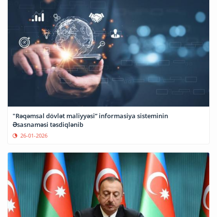
"Rəqəmsal dövlət maliyyəsi” informasiya sisteminin
Əsasnaməsi təsdiqlənib
26-01-2026