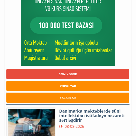
SON XƏBƏR
POPULYAR
YAZARLAR
Danimarka məktəblərdə süni
intellektdən istifadəyə nəzarəti
sərtləşdirir
08-08-2026