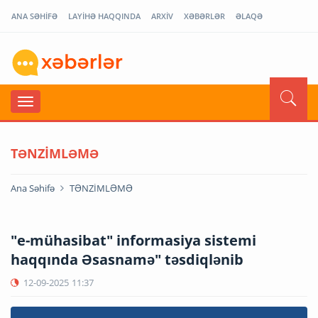
ANA SƏHİFƏ
LAYİHƏ HAQQINDA
ARXİV
XƏBƏRLƏR
ƏLAQƏ
TƏNZİMLƏMƏ
Ana Səhifə
TƏNZİMLƏMƏ
"e-mühasibat" informasiya sistemi
haqqında Əsasnamə" təsdiqlənib
12-09-2025
11:37