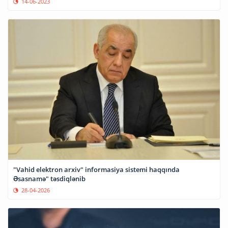
14-06-2023
"Vahid elektron arxiv" informasiya sistemi haqqında
Əsasnamə" təsdiqlənib
28-04-2026