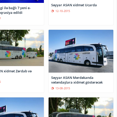
Səyyar ASAN xidmət Ucarda
i ilə bağlı 7 yeni e-
12-10-2015
qrasiya edildi
7
N xidmət Zərdab və
Səyyar ASAN Mərdəkanda
5
vətəndaşlara xidmət göstərəcək
13-08-2015