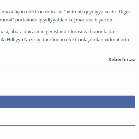
rilməsi üçün elektron müraciət” xidməti qeydiyyatsızdır. Digər
kumət” portalında qeydiyyatdan keçmək vacib şərtdir.
ılması, əhatə dairəsinin genişləndirilməsi və bununla da
lə Ədliyyə Nazirliyi tərəfindən elektronlaşdırılan xidmətlərin
Xeberler.az