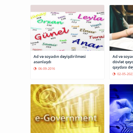
Ad və soya
Ad və soyadın dəyişdirilməsi
dövlət qey
asanlaşdı
qaydası dəy
06-09-2016
02-05-202