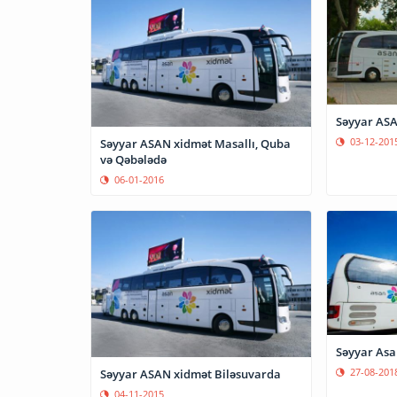
Səyyar ASA
03-12-201
Səyyar ASAN xidmət Masallı, Quba
və Qəbələdə
06-01-2016
Səyyar Asa
27-08-201
Səyyar ASAN xidmət Biləsuvarda
04-11-2015