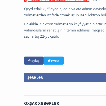
Qeyd edək ki, “Soyadın, adın və ata adının dəyişdi
xidmətlərdən istifadə etmək üçün isə “Elektron hö
Beləliklə, elektron xidmətlərin keyfiyyətinin artır
vətəndaşların rahatlığının təmin edilməsi məqsədi i
sayı artıq 22-yə çatıb.
Paylaş
Tweet
ŞƏRHLƏR
OXŞAR XƏBƏRLƏR