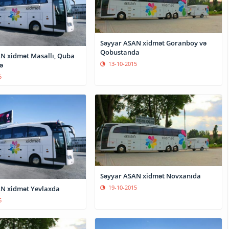
Səyyar ASAN xidmət Goranboy və
Qobustanda
N xidmət Masallı, Quba
13-10-2015
ə
5
Səyyar ASAN xidmət Novxanıda
19-10-2015
N xidmət Yevlaxda
5