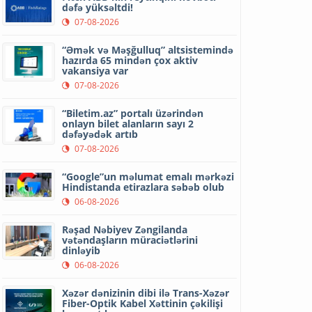
dəfə yüksəltdi!
07-08-2026
“Əmək və Məşğulluq” altsistemində
hazırda 65 mindən çox aktiv
vakansiya var
07-08-2026
“Biletim.az” portalı üzərindən
onlayn bilet alanların sayı 2
dəfəyədək artıb
07-08-2026
“Google”un məlumat emalı mərkəzi
Hindistanda etirazlara səbəb olub
06-08-2026
Rəşad Nəbiyev Zəngilanda
vətəndaşların müraciətlərini
dinləyib
06-08-2026
Xəzər dənizinin dibi ilə Trans-Xəzər
Fiber-Optik Kabel Xəttinin çəkilişi