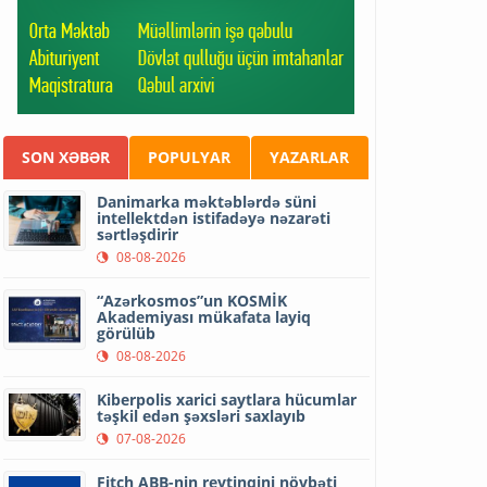
SON XƏBƏR
POPULYAR
YAZARLAR
Danimarka məktəblərdə süni
intellektdən istifadəyə nəzarəti
sərtləşdirir
08-08-2026
“Azərkosmos”un KOSMİK
Akademiyası mükafata layiq
görülüb
08-08-2026
Kiberpolis xarici saytlara hücumlar
təşkil edən şəxsləri saxlayıb
07-08-2026
Fitch ABB-nin reytinqini növbəti