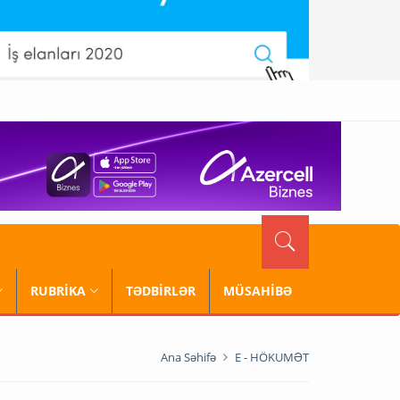
RUBRİKA
TƏDBİRLƏR
MÜSAHİBƏ
Ana Səhifə
E - HÖKUMƏT