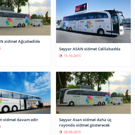
N xidmət Ağcabədidə
5
Səyyar ASAN xidmət Cəlilabadda
15-10-2015
n xidmət davam edir
Səyyar Asan xidmət daha üç
rayonda xidmət göstərəcək
8
28-09-2015