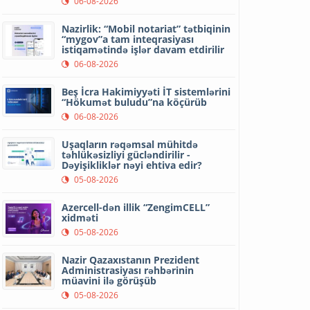
06-08-2026
Nazirlik: “Mobil notariat” tətbiqinin
“mygov”a tam inteqrasiyası
istiqamətində işlər davam etdirilir
06-08-2026
Beş İcra Hakimiyyəti İT sistemlərini
“Hökumət buludu”na köçürüb
06-08-2026
Uşaqların rəqəmsal mühitdə
təhlükəsizliyi gücləndirilir -
Dəyişikliklər nəyi ehtiva edir?
05-08-2026
Azercell-dən illik “ZengimCELL”
xidməti
05-08-2026
Nazir Qazaxıstanın Prezident
Administrasiyası rəhbərinin
müavini ilə görüşüb
05-08-2026