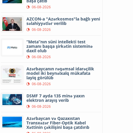
başa çatıb
06-08-2026
AZCON-a "Azərkosmos"la bağlı yeni
səlahiyyətlər verilib
06-08-2026
“Meta”nın süni intellekti test
zamanı başqa şirkətin sisteminə
daxil olub
06-08-2026
Azərbaycanın rəqəmsal idarəçilik
model iki beynəlxalq mükafata
layiq görülüb
06-08-2026
DSMF 7 ayda 135 minə yaxın
elektron arayış verib
06-08-2026
Azərbaycan və Qazaxıstan
Transxəzər Fiber-Optik Kabel
Xəttinin çəkilişini başa çatdırıb