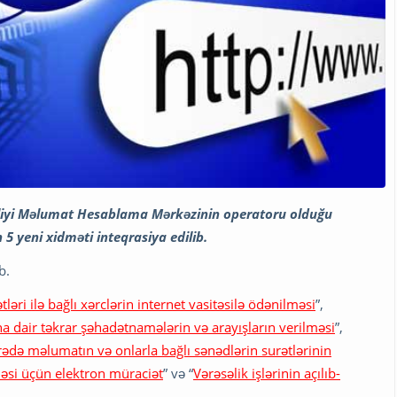
rliyi Məlumat Hesablama Mərkəzinin operatoru olduğu
5 yeni xidməti inteqrasiya edilib.
b.
ləri ilə bağlı xərclərin internet vasitəsilə ödənilməsi
”,
na dair təkrar şəhadətnamələrin və arayışların verilməsi
”,
rədə məlumatın və onlarla bağlı sənədlərin surətlərinin
məsi üçün elektron müraciət
” və “
Vərəsəlik işlərinin açılıb-