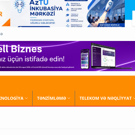
QƏ
XNOLOGİYA
TƏNZİMLƏMƏ
TELEKOM VƏ NƏQLİYYAT