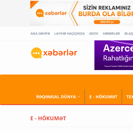
ANA SƏHİFƏ
LAYİHƏ HAQQINDA
ARXİV
XƏBƏRLƏR
ƏLA
RƏQƏMSAL DÜNYA
E - HÖKUMƏT
TE
E - HÖKUMƏT