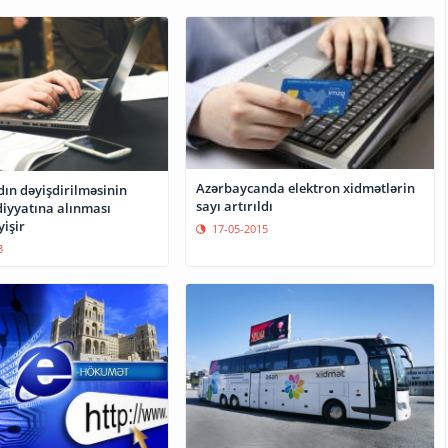
Azərbaycanda elektron xidmətlərin
dın dəyişdirilməsinin
sayı artırıldı
diyyatına alınması
işir
17-05-2015
3