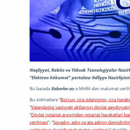
Nəqliyyat, Rabitə və Yüksək Texnologiyalar Nazi
“Elektron hökumət” portalına Ədliyyə Nazirliyinin 
Bu barədə
Xeberler.az
-a MHM-dən məlumat verili
Bu xidmətlərə “
Borcun, icra ödənişinin, icra hərəkət
“
Vətəndaşlıq vəziyyəti aktlarının dövlət qeydiyyatı
“
Dövlət notariat arxivindən notariat hərəkətləri ba
verilməsi
”, “
Soyadın, adın və ata adının dəyişdiril
açılmaması barədə məlumatın verilməsi
” daxildir.