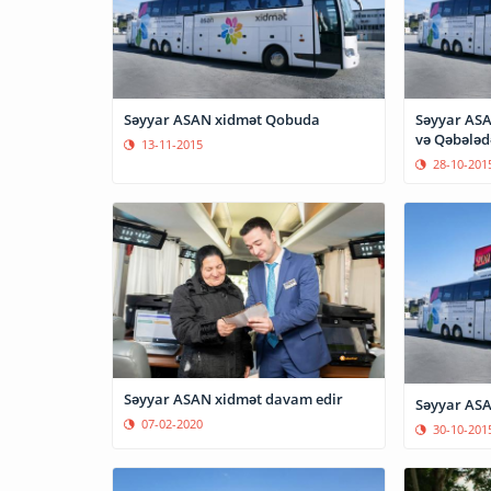
Səyyar ASAN xidmət Qobuda
Səyyar ASA
və Qəbələd
13-11-2015
28-10-201
Səyyar ASAN xidmət davam edir
Səyyar ASA
07-02-2020
30-10-201