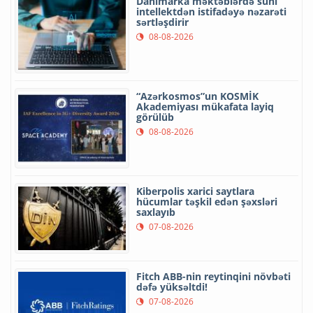
Danimarka məktəblərdə süni
intellektdən istifadəyə nəzarəti
sərtləşdirir
08-08-2026
“Azərkosmos”un KOSMİK
Akademiyası mükafata layiq
görülüb
08-08-2026
Kiberpolis xarici saytlara
hücumlar təşkil edən şəxsləri
saxlayıb
07-08-2026
Fitch ABB-nin reytinqini növbəti
dəfə yüksəltdi!
07-08-2026