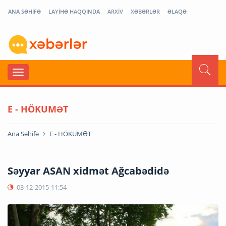
ANA SƏHİFƏ
LAYİHƏ HAQQINDA
ARXİV
XƏBƏRLƏR
ƏLAQƏ
E - HÖKUMƏT
Ana Səhifə
E - HÖKUMƏT
Səyyar ASAN xidmət Ağcabədidə
03-12-2015
11:54