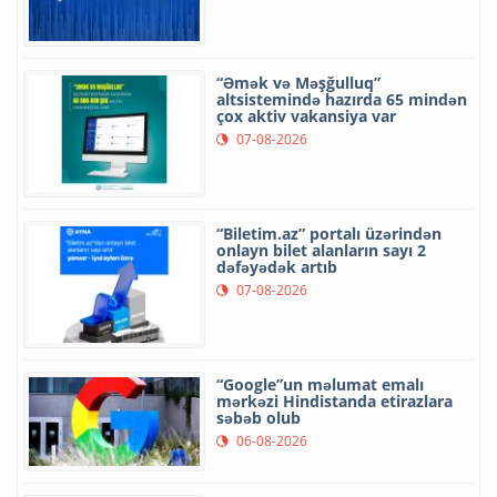
“Əmək və Məşğulluq”
altsistemində hazırda 65 mindən
çox aktiv vakansiya var
07-08-2026
“Biletim.az” portalı üzərindən
onlayn bilet alanların sayı 2
dəfəyədək artıb
07-08-2026
“Google”un məlumat emalı
mərkəzi Hindistanda etirazlara
səbəb olub
06-08-2026