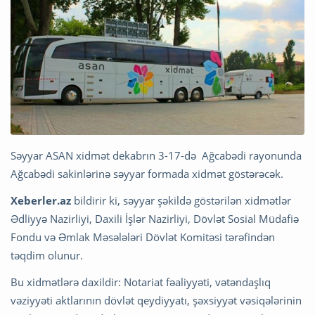
Səyyar ASAN xidmət dekabrın 3-17-də Ağcabədi rayonunda
Ağcabədi sakinlərinə səyyar formada xidmət göstərəcək.
Xeberler.az
bildirir ki, səyyar şəkildə göstərilən xidmətlər
Ədliyyə Nazirliyi, Daxili İşlər Nazirliyi, Dövlət Sosial Müdafiə
Fondu və Əmlak Məsələləri Dövlət Komitəsi tərəfindən
təqdim olunur.
Bu xidmətlərə daxildir: Notariat fəaliyyəti, vətəndaşlıq
vəziyyəti aktlarının dövlət qeydiyyatı, şəxsiyyət vəsiqələrinin