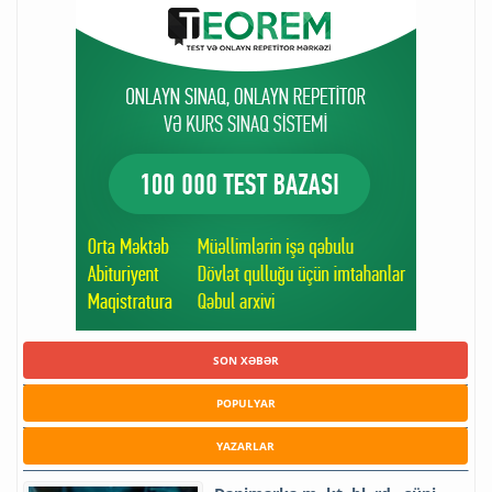
SON XƏBƏR
POPULYAR
YAZARLAR