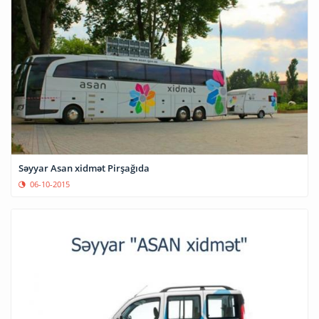
Səyyar Asan xidmət Pirşağıda
06-10-2015