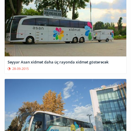
Səyyar Asan xidmət daha üç rayonda xidmət göstərəcək
28-09-2015