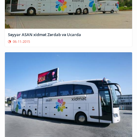
Səyyar ASAN xidmət Zərdab və Ucarda
06-11-2015