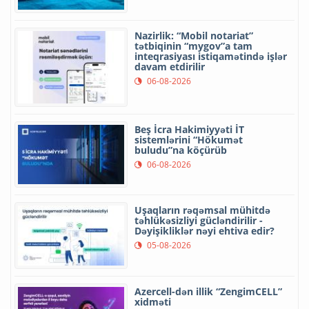
Nazirlik: “Mobil notariat”
tətbiqinin “mygov”a tam
inteqrasiyası istiqamətində işlər
davam etdirilir
06-08-2026
Beş İcra Hakimiyyəti İT
sistemlərini “Hökumət
buludu”na köçürüb
06-08-2026
Uşaqların rəqəmsal mühitdə
təhlükəsizliyi gücləndirilir -
Dəyişikliklər nəyi ehtiva edir?
05-08-2026
Azercell-dən illik “ZengimCELL”
xidməti