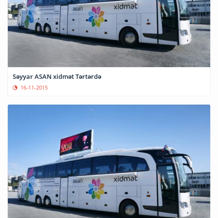
Səyyar ASAN xidmət Tərtərdə
16-11-2015