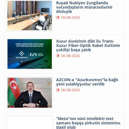
Rəşad Nəbiyev Zəngilanda
vətəndaşların müraciətlərini
dinləyib
06-08-2026
Xəzər dənizinin dibi ilə Trans-
Xəzər Fiber-Optik Kabel Xəttinin
çəkilişi başa çatıb
06-08-2026
AZCON-a "Azərkosmos"la bağlı
yeni səlahiyyətlər verilib
06-08-2026
“Meta”nın süni intellekti test
zamanı başqa şirkətin sisteminə
daxil olub