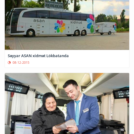
Səyyar ASAN xidmət Lökbatanda
08-12-2015