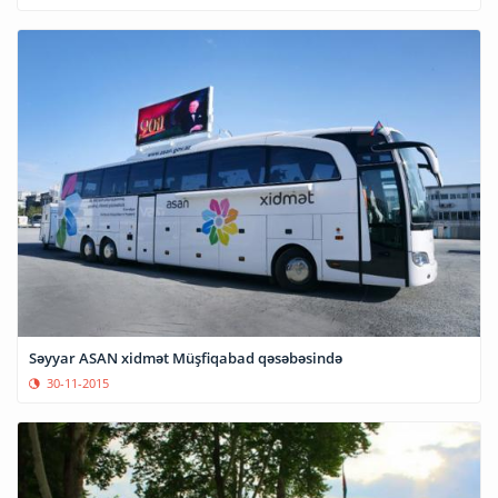
Səyyar ASAN xidmət Müşfiqabad qəsəbəsində
30-11-2015