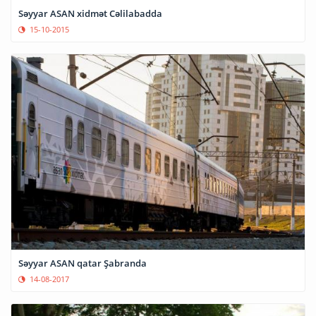
Səyyar ASAN xidmət Cəlilabadda
15-10-2015
Səyyar ASAN qatar Şabranda
14-08-2017