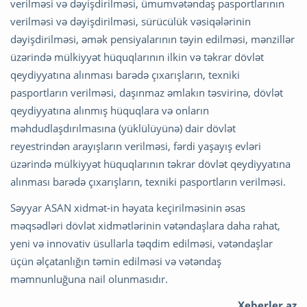
verilməsi və dəyişdirilməsi, ümumvətəndaş pasportlarının
verilməsi və dəyişdirilməsi, sürücülük vəsiqələrinin
dəyişdirilməsi, əmək pensiyalarının təyin edilməsi, mənzillər
üzərində mülkiyyət hüquqlarının ilkin və təkrar dövlət
qeydiyyatına alınması barədə çıxarışların, texniki
pasportların verilməsi, daşınmaz əmlakın təsvirinə, dövlət
qeydiyyatına alınmış hüquqlara və onların
məhdudlaşdırılmasına (yüklülüyünə) dair dövlət
reyestrindən arayışların verilməsi, fərdi yaşayış evləri
üzərində mülkiyyət hüquqlarının təkrar dövlət qeydiyyatına
alınması barədə çıxarışların, texniki pasportların verilməsi.
Səyyar ASAN xidmət-in həyata keçirilməsinin əsas
məqsədləri dövlət xidmətlərinin vətəndaşlara daha rahat,
yeni və innovativ üsullarla təqdim edilməsi, vətəndaşlar
üçün əlçatanlığın təmin edilməsi və vətəndaş
məmnunluğuna nail olunmasıdır.
Xeberler.az