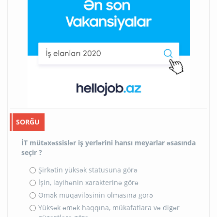
SORĞU
İT mütəxəssislər iş yerlərini hansı meyarlar əsasında
seçir ?
Şirkətin yüksək statusuna görə
İşin, layihənin xarakterinə görə
Əmək müqaviləsinin olmasına görə
Yüksək əmək haqqına, mükafatlara və digər