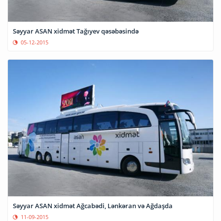
Səyyar ASAN xidmət Tağıyev qəsəbəsində
05-12-2015
Səyyar ASAN xidmət Ağcabədi, Lənkəran və Ağdaşda
11-09-2015