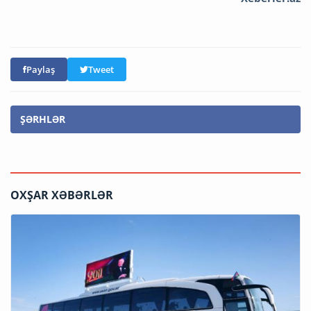
Paylaş
Tweet
ŞƏRHLƏR
OXŞAR XƏBƏRLƏR