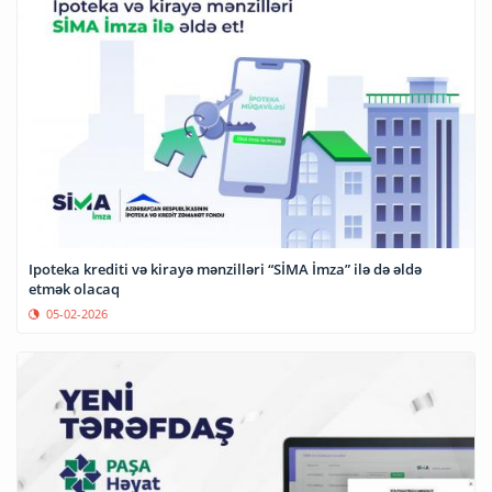
Ipoteka krediti və kirayə mənzilləri “SİMA İmza” ilə də əldə
etmək olacaq
05-02-2026