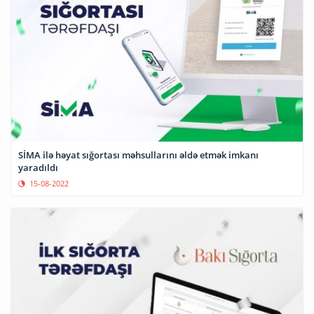
SİMA ilə həyat sığortası məhsullarını əldə etmək imkanı
yaradıldı
15-08-2022