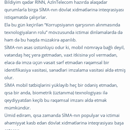
Bildiyim qədər RİNN, AzİnTelecom hazırda əlaqədar
qurumlarla birgə SİMA-nın dövlət xidmətlərinə inteqrasiyası
istiqamətdə çalışırlar.
Elə bu gün keçirilən “Korrupsiyanın qarşısının alınmasında
texnologiyaların rolu” mövzusunda ictimai dinləmələrdə də
həm də bu haqda müzakirə aparılıb.
SİMA-nın əsas üstünlüyü odur ki, mobil nömrəyə bağlı deyil,
vətəndaş heç yerə getmədən, vaxt itkisinə yol vermədən,
eləcə də imza üçün vəsait sərf etmədən rəqəmsal bir
identifikasiya vasitəsi, sənədləri imzalama vasitəsi əldə etmiş
olur.
SİMA mobil tətbiqlərini yükləyib heç bir ödəniş etmədən,
qısa bir anda, biometrik (üztanıma) texnologiyası ilə
qeydiyyatdan keçib bu rəqəmsal imzanı əldə etmək
mümkündür.
Ümid edirəm, qısa zamanda SİMA-nın populyar və ictimai
əhəmiyyət kəsb edən dövlət xidmətlərinə inteqrasiyası başa