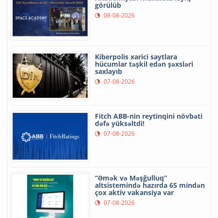
görülüb
08-08-2026
Kiberpolis xarici saytlara
hücumlar təşkil edən şəxsləri
saxlayıb
07-08-2026
Fitch ABB-nin reytinqini növbəti
dəfə yüksəltdi!
07-08-2026
“Əmək və Məşğulluq”
altsistemində hazırda 65 mindən
çox aktiv vakansiya var
07-08-2026