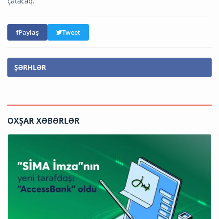
çatacaq.
Paylaş
Tweet
ŞƏRHLƏR
OXŞAR XƏBƏRLƏR