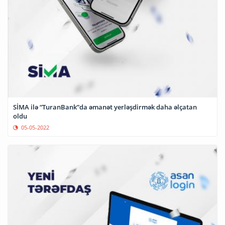
SİMA ilə “TuranBank”da əmanət yerləşdirmək daha əlçatan
oldu
05-05-2022