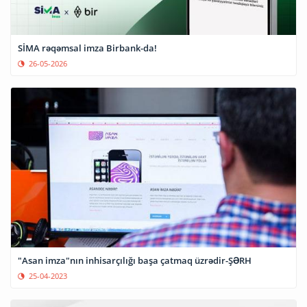
SİMA rəqəmsal imza Birbank-da!
26-05-2026
"Asan imza"nın inhisarçılığı başa çatmaq üzrədir-ŞƏRH
25-04-2023