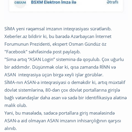
SİMA yeni rəqəmsal imzanın inteqrasiyası sürətlənib.
Xeberler.az bildirir ki, bu barədə Azərbaycan İnternet
Forumunun Prezidenti, ekspert Osman Gündüz öz
"Facebook" səhifəsində post paylaşıb.
"Sima artıq “ASAN Login” sisteminə də qoşulub. Çox uğurlu
bir addımdır. Düşünmək olar ki, qısa zamanda RİNN və
ASAN inteqrasiya üçün birgə xeyli işlər görüblər.
SİMA-nın ASAN-a inteqrasiyasi o deməkdir ki, artıq müxtəlif
dövlət sistemlərinə, 80-dən çox dövlət portallarına girişlə
bağlı vətəndaşlar daha asan və sadə bir identifikasiya alətinə
malik olub.
Yəni, bu məsələdə, sadəcə portallara giriş məsələsində
ASAN-a aid olmayan ASAN imzanın inhisarçılığının qarşısı
alınıb.