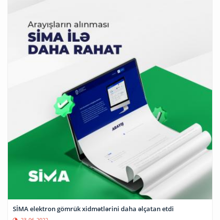
SİMA elektron gömrük xidmətlərini daha əlçatan etdi
23-06-2022