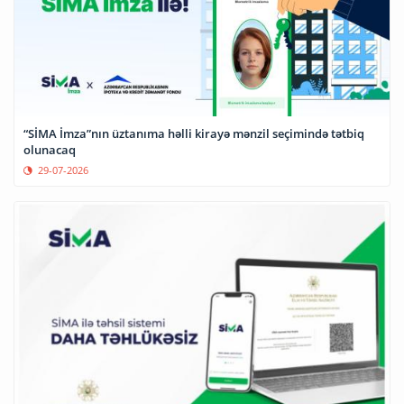
“SİMA İmza”nın üztanıma həlli kirayə mənzil seçimində tətbiq
olunacaq
29-07-2026