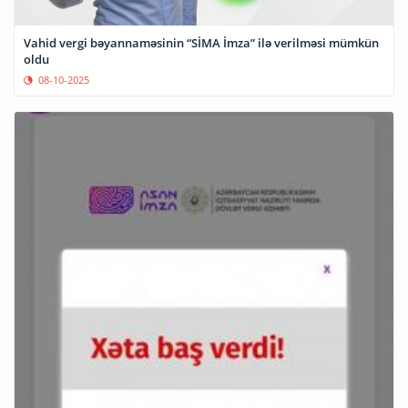
Vahid vergi bəyannaməsinin “SİMA İmza” ilə verilməsi mümkün
oldu
08-10-2025