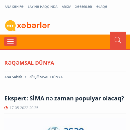
ANA SƏHİFƏ
LAYİHƏ HAQQINDA
ARXİV
XƏBƏRLƏR
ƏLAQƏ
RƏQƏMSAL DÜNYA
Ana Səhifə
RƏQƏMSAL DÜNYA
Ekspert: SİMA nə zaman populyar olacaq?
17-05-2022
20:35