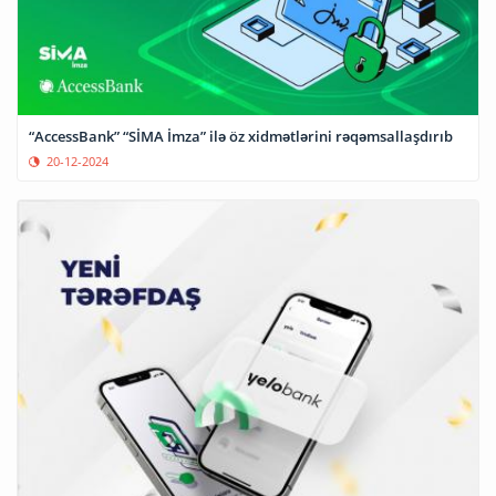
“AccessBank” “SİMA İmza” ilə öz xidmətlərini rəqəmsallaşdırıb
20-12-2024