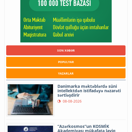
SON XƏBƏR
POPULYAR
YAZARLAR
Danimarka məktəblərdə süni
intellektdən istifadəyə nəzarəti
sərtləşdirir
08-08-2026
“Azərkosmos”un KOSMİK
Akademiyası mükafata layiq