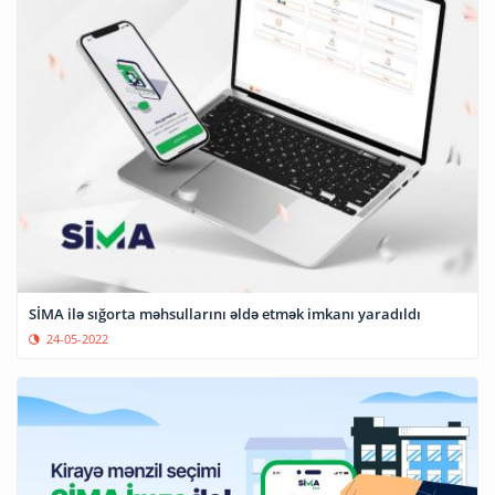
SİMA ilə sığorta məhsullarını əldə etmək imkanı yaradıldı
24-05-2022