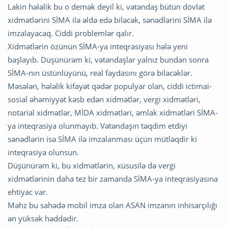
Lakin hələlik bu o demək deyil ki, vətəndaş bütün dövlət
xidmətlərini SİMA ilə əldə edə biləcək, sənədlərini SİMA ilə
imzalayacaq. Ciddi problemlər qalır.
Xidmətlərin özünün SİMA-ya inteqrasiyası hələ yeni
başlayıb. Düşünürəm ki, vətəndaşlar yalnız bundan sonra
SİMA-nın üstünlüyünü, real faydasını görə biləcəklər.
Məsələn, hələlik kifayət qədər populyar olan, ciddi ictimai-
sosial əhəmiyyət kəsb edən xidmətlər, vergi xidmətləri,
notarial xidmətlər, MİDA xidmətləri, əmlak xidmətləri SİMA-
ya inteqrasiya olunmayıb. Vətəndaşın təqdim etdiyi
sənədlərin isə SİMA ilə imzalanması üçün mütləqdir ki
inteqrasiya olunsun.
Düşünürəm ki, bu xidmətlərin, xüsusilə də vergi
xidmətlərinin daha tez bir zamanda SİMA-ya inteqrasiyasına
ehtiyac var.
Məhz bu sahədə mobil imza olan ASAN imzanın inhisarçılığı
ən yüksək həddədir.