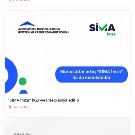
"SİMA İmza" İKZF-yə inteqrasiya edilib
04-02-2026