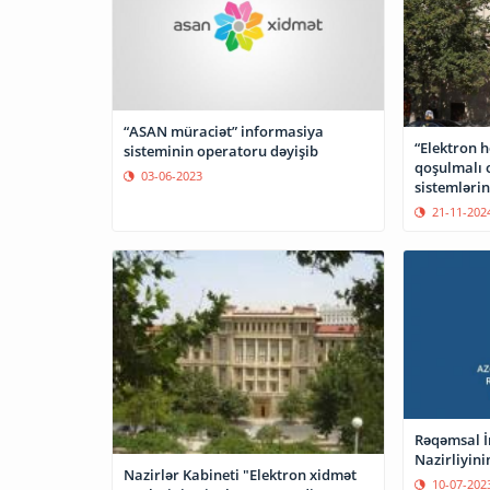
“ASAN müraciət” informasiya
“Elektron 
sisteminin operatoru dəyişib
qoşulmalı 
03-06-2023
sistemlərin
genişləndir
21-11-202
Rəqəmsal İ
Nazirliyinin
Nazirlər Kabineti "Elektron xidmət
10-07-202