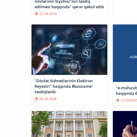
növlərinin Siyahısı"nın təsdiq
edilməsi haqqında" qərar qəbul edib
21-04-2014
"Dövlət Xidmətlərinin Elektron
Reyestri" haqqında Əsasnamə"
"e-mühasib
təsdiqlənib
haqqında Ə
06-05-2026
12-09-202