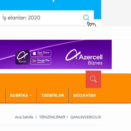
RUBRİKA
TƏDBİRLƏR
MÜSAHİBƏ
Ana Səhifə
TƏNZİMLƏMƏ
QANUNVERİCİLİK