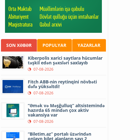
SON XƏBƏR
POPULYAR
YAZARLAR
Kiberpolis xarici saytlara hücumlar
təşkil edən şəxsləri saxlayıb
07-08-2026
Fitch ABB-nin reytinqini növbəti
dəfə yüksəltdi!
07-08-2026
“Əmək və Məşğulluq” altsistemində
hazırda 65 mindən çox aktiv
vakansiya var
07-08-2026
“Biletim.az” portalı üzərindən
onlayn bilet alanların sayı 2