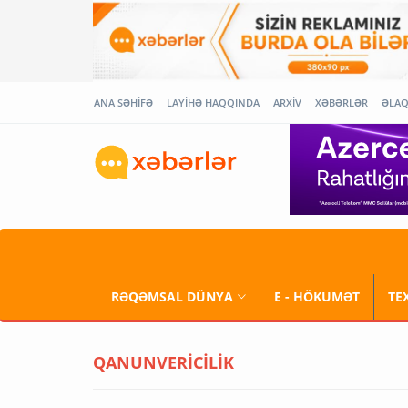
ANA SƏHİFƏ
LAYİHƏ HAQQINDA
ARXİV
XƏBƏRLƏR
ƏLA
RƏQƏMSAL DÜNYA
E - HÖKUMƏT
TE
QANUNVERİCİLİK