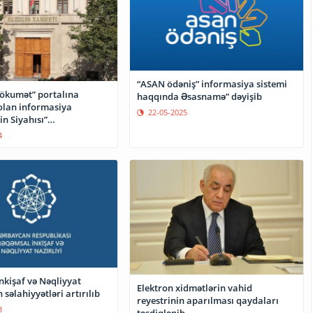
“ASAN ödəniş” informasiya sistemi
hökumət” portalına
haqqında Əsasnamə” dəyişib
olan informasiya
22-05-2025
in Siyahısı”
ilib
4
nkişaf və Nəqliyyat
Elektron xidmətlərin vahid
 səlahiyyətləri artırılıb
reyestrinin aparılması qaydaları
3