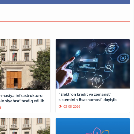
"Elektron kredit və zəmanət"
ormasiya infrastrukturu
sisteminin Əsasnaməsi" dəyişib
in siyahısı” təsdiq edilib
03-08-2026
4