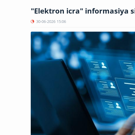
"Elektron icra" informasiya si
30-06-2026
15:06