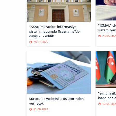
"İCMAL" el
“ASAN müraciət” informasiya
sistemi yar
sistemi haqqında Əsasnamə”də
dəyişiklik edilib
20-05-202
28-01-2025
“e-mühasib
haqqında ə
Sürücülük vəsiqəsi EHİS üzərindən
veriləcək
19-04-202
11-09-2025