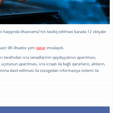
temi haqqında Əsasnamə"nin təsdiq edilməsi barədə 12 oktyabr
nazir Əli Əsədov yeni
qərar
imzalayıb.
 tərəfindən icra sənədlərinin qeydiyyatının aparılması,
uçotunun aparılması, icra icraatı ilə bağlı qərarların, aktların,
eminə daxil edilməsi ilə sözügedən informasiya sistemi ilə