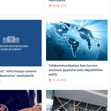
təsdiqlənib
04-08-2025
Telekommunikasiya borclarının
alınması qaydalarında dəyişikliklər
at" informasiya sistemi
edilib
sasnamə" təsdiqlənib
31-01-2019
5