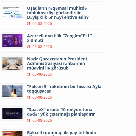
Uşaqların rəqəmsal mühitdə
təhlükəsizliyi gücləndirilir -
Dəyişikliklər nəyi ehtiva edir?
05-08-2026
Azercell-dən illik “ZengimCELL”
xidməti
05-08-2026
Nazir Qazaxıstanın Prezident
Administrasiyası rəhbərinin
müavini ilə görüşüb
05-08-2026
"Falcon 9" raketinin bir hissəsi Ayla
toqquşacaq
05-08-2026
“SpaceX” orbitə 10 milyon tona
qədər yük çıxarmağı planlaşdırır
05-08-2026
Bakcell rouminqi ilə yay tətilində