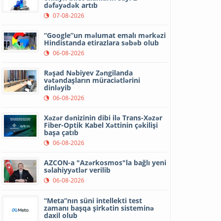
dəfəyədək artıb
07-08-2026
“Google”un məlumat emalı mərkəzi
Hindistanda etirazlara səbəb olub
06-08-2026
Rəşad Nəbiyev Zəngilanda
vətəndaşların müraciətlərini
dinləyib
06-08-2026
Xəzər dənizinin dibi ilə Trans-Xəzər
Fiber-Optik Kabel Xəttinin çəkilişi
başa çatıb
06-08-2026
AZCON-a "Azərkosmos"la bağlı yeni
səlahiyyətlər verilib
06-08-2026
“Meta”nın süni intellekti test
zamanı başqa şirkətin sisteminə
daxil olub