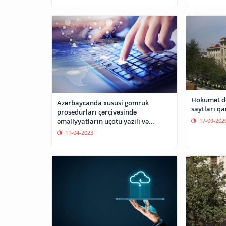
Hökumət dö
Azərbaycanda xüsusi gömrük
saytları qa
prosedurları çərçivəsində
əməliyyatların uçotu yazılı və
17-09-202
elektron olacaq
11-04-2023