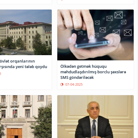
vlət orqanlarının
Ölkədən getmək hüququ
rşısında yeni tələb qoydu
məhdudlaşdırılmış borclu şəxslərə
0
SMS göndəriləcək
07-04-2025