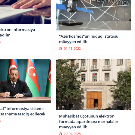
ektron informasiya
adılır
“Azərkosmos”un hüquqi statusu
müəyyən edilib
5
01-11-2022
at” informasiya sistemi
sasnamə təsdiq ediləcək
Mühasibat uçotunun elektron
5
formada aparılması mərhələləri
müəyyən edilib
29-07-2025