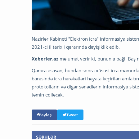
Nazirlər Kabineti "Elektron icra" informasiya sis
2021-ci il tarixli qərarında dəyişiklik edib.
Xeberler.az
məlumat verir ki, bununla bağlı Baş 
Qərara əsasən, bundan sonra xüsusi icra məmurları
barəsində icra hərəkətləri həyata keçirilən əmlakın 
protokolların və digər sənədlərin informasiya sist
təmin ediləcək.
Paylaş
Tweet
ŞƏRHLƏR