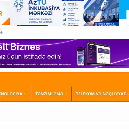
QƏ
XNOLOGİYA
TƏNZİMLƏMƏ
TELEKOM VƏ NƏQLİYYAT