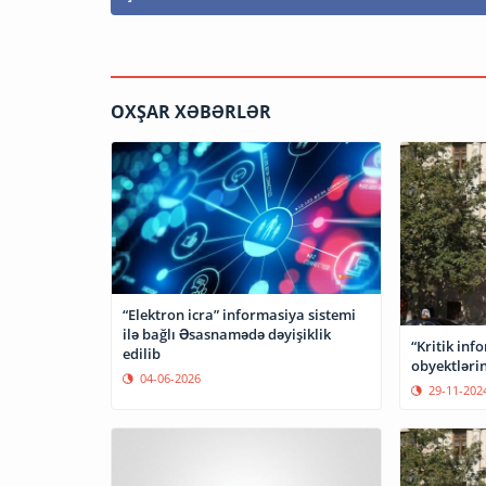
OXŞAR XƏBƏRLƏR
“Elektron icra” informasiya sistemi
ilə bağlı Əsasnamədə dəyişiklik
“Kritik inf
edilib
obyektlərin
04-06-2026
29-11-202