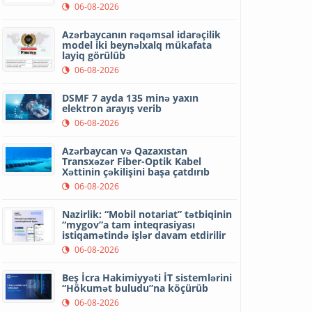
06-08-2026
Azərbaycanın rəqəmsal idarəçilik
model iki beynəlxalq mükafata
layiq görülüb
06-08-2026
DSMF 7 ayda 135 minə yaxın
elektron arayış verib
06-08-2026
Azərbaycan və Qazaxıstan
Transxəzər Fiber-Optik Kabel
Xəttinin çəkilişini başa çatdırıb
06-08-2026
Nazirlik: “Mobil notariat” tətbiqinin
“mygov”a tam inteqrasiyası
istiqamətində işlər davam etdirilir
06-08-2026
Beş İcra Hakimiyyəti İT sistemlərini
“Hökumət buludu”na köçürüb
06-08-2026