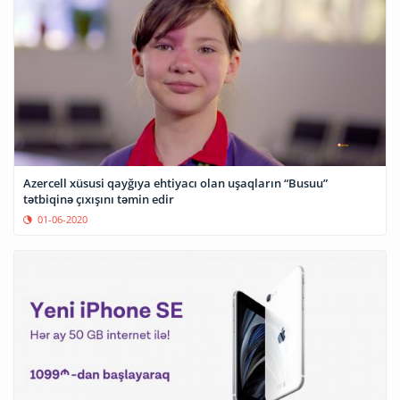
Azercell xüsusi qayğıya ehtiyacı olan uşaqların “Busuu”
tətbiqinə çıxışını təmin edir
01-06-2020