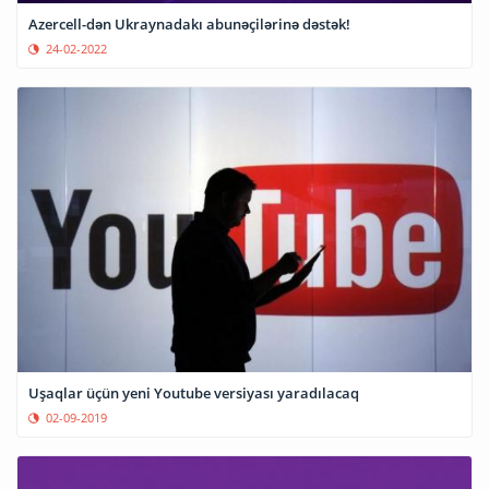
Azercell-dən Ukraynadakı abunəçilərinə dəstək!
24-02-2022
Uşaqlar üçün yeni Youtube versiyası yaradılacaq
02-09-2019