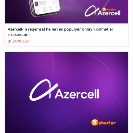
Azercell-in rəqəmsal həlləri ən populyar onlayn xidmətlər
sırasındadır
29-08-2020