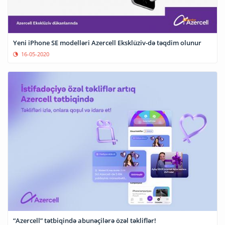
Yeni iPhone SE modelləri Azercell Eksklüziv-də təqdim olunur
16-05-2020
“Azercell” tətbiqində abunəçilərə özəl təkliflər!