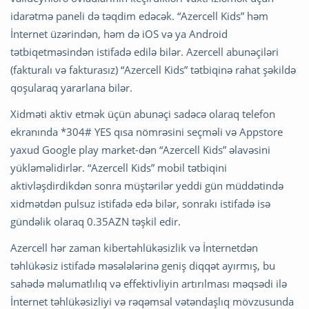
idarətmə paneli də təqdim edəcək. “Azercell Kids” həm
İnternet üzərindən, həm də iOS və ya Android
tətbiqetməsindən istifadə edilə bilər. Azercell abunəçiləri
(fakturalı və fakturasız) “Azercell Kids” tətbiqinə rahat şəkildə
qoşularaq yararlana bilər.
Xidməti aktiv etmək üçün abunəçi sadəcə olaraq telefon
ekranında *304# YES qısa nömrəsini seçməli və Appstore
yaxud Google play market-dən “Azercell Kids” əlavəsini
yükləməlidirlər. “Azercell Kids” mobil tətbiqini
aktivləşdirdikdən sonra müştərilər yeddi gün müddətində
xidmətdən pulsuz istifadə edə bilər, sonrakı istifadə isə
gündəlik olaraq 0.35AZN təşkil edir.
Azercell hər zaman kibertəhlükəsizlik və İnternetdən
təhlükəsiz istifadə məsələlərinə geniş diqqət ayırmış, bu
sahədə məlumatlılıq və effektivliyin artırılması məqsədi ilə
İnternet təhlükəsizliyi və rəqəmsal vətəndaşlıq mövzusunda