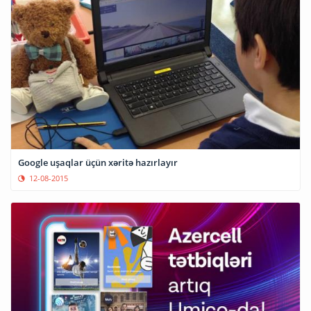
Google uşaqlar üçün xəritə hazırlayır
12-08-2015