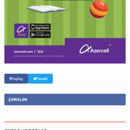
Paylaş
Tweet
ŞƏRHLƏR