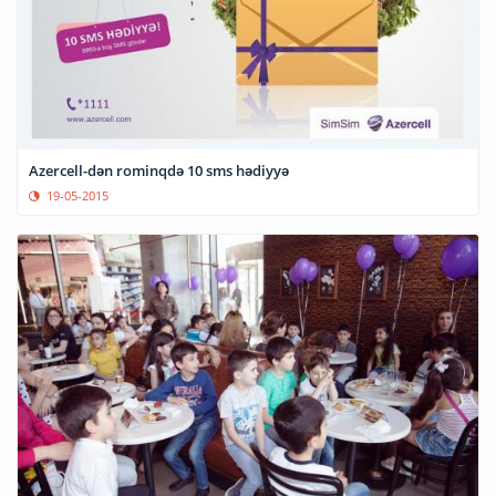
Azercell-dən rominqdə 10 sms hədiyyə
19-05-2015