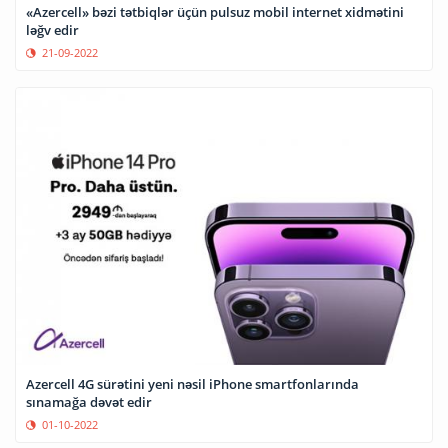
«Azercell» bəzi tətbiqlər üçün pulsuz mobil internet xidmətini
ləğv edir
21-09-2022
Azercell 4G sürətini yeni nəsil iPhone smartfonlarında
sınamağa dəvət edir
01-10-2022