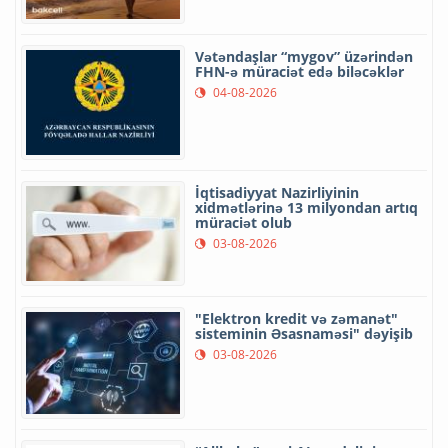
Vətəndaşlar “mygov” üzərindən
FHN-ə müraciət edə biləcəklər
04-08-2026
İqtisadiyyat Nazirliyinin
xidmətlərinə 13 milyondan artıq
müraciət olub
03-08-2026
"Elektron kredit və zəmanət"
sisteminin Əsasnaməsi" dəyişib
03-08-2026