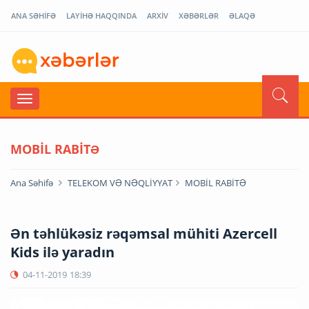
ANA SƏHİFƏ
LAYİHƏ HAQQINDA
ARXİV
XƏBƏRLƏR
ƏLAQƏ
MOBİL RABİTƏ
Ana Səhifə
TELEKOM VƏ NƏQLİYYAT
MOBİL RABİTƏ
Ən təhlükəsiz rəqəmsal mühiti Azercell
Kids ilə yaradın
04-11-2019
18:39