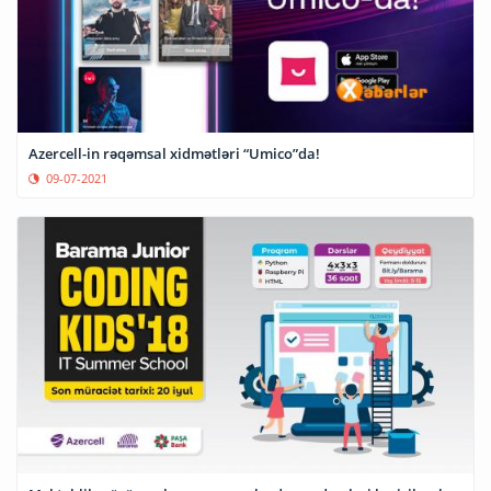
Azercell-in rəqəmsal xidmətləri “Umico”da!
09-07-2021