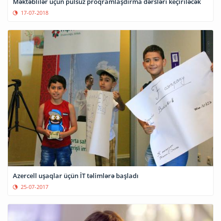
Məktəblilər üçün pulsuz proqramlaşdırma dərsləri keçiriləcək
17-07-2018
Azercell uşaqlar üçün İT təlimlərə başladı
25-07-2017