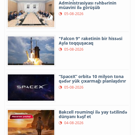
Administrasiyası rəhbərinin
müavini ilə görüşüb
05-08-2026
"Falcon 9" raketinin bir hissəsi
Ayla toqquşacaq
05-08-2026
“SpaceX” orbitə 10 milyon tona
qədər yük çıxarmağı planlaşdırır
05-08-2026
Bakcell rouminqi ilə yay tətilində
dünyanı kəşf et
04-08-2026