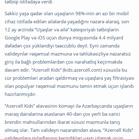
tətbiqi istifadəyə verdi.
Səkkiz yaşa qədər olan uşaqların 98%-inin ən azı bir mobil
cihaz istifadə edilən ailələrdə yaşadığını nəzərə alaraq, son
12 ay ərzində “Uşaqlar və ailə“ kateqoriyalı tətbiqlərin
Google Play və iOS üçün dünya miqyasında 4.4 milyard
dəfədən çox yükləndiyi təəccüblü deyil. Eyni zamanda
valideynlər rəqəmsal məzmuna və təhlükəsizliyə nəzarətsiz
giriş ilə bağlı problemlərdən çox narahatlıq keçirməkdə
davam edir. “Azercell Kids” (kids.azercell.com) xüsusilə bu
cür problemləri aradan qaldırmaq və uşaqlara yaş filtrasiyası
olan populyar rəqəmsal məzmunu təmin etmək üçün işlənib
hazırlanmışdır.
“Azercell Kids” əlavəsinin köməyi ilə Azərbaycanda uşaqların
maraq dairələrinə əsaslanan 40-dan çox yerli bə xarici
brendin məhsullarından ibarət xüsusi məzmunla tanış
olmaq olar. Tam valideyn nəzarətindən əlavə, “Azercell Kids”
valideynlərə övladlarının keçirdikləri vaxtı izləmək üçün