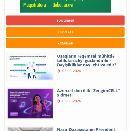
SON XƏBƏR
POPULYAR
YAZARLAR
Uşaqların rəqəmsal mühitdə
təhlükəsizliyi gücləndirilir -
Dəyişikliklər nəyi ehtiva edir?
05-08-2026
Azercell-dən illik “ZengimCELL”
xidməti
05-08-2026
Nazir Qazaxıstanın Prezident