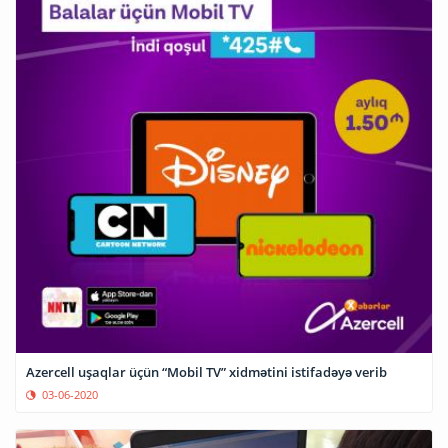
Azercell uşaqlar üçün “Mobil TV” xidmətini istifadəyə verib
03-06-2020