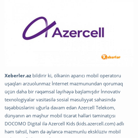
Xeberler.az
bildirir ki, ölkənin aparıcı mobil operatoru
uşaqları arzuolunmaz İnternet məzmunundan qorumaq
üçün daha bir rəqəmsal layihəyə başlamışdır İnnovativ
texnologiyalar vasitəsilə sosial məsuliyyət sahəsində
təşəbbüslərini uğurla davam edən Azercell Telekom,
dünyanın ən məşhur mobil ticarət həlləri təminatçısı
DOCOMO Digital ilə Azercell Kids (kids.azercell.com) adlı
həm təhsil, həm də əyləncə məzmunlu eksklüziv mobil