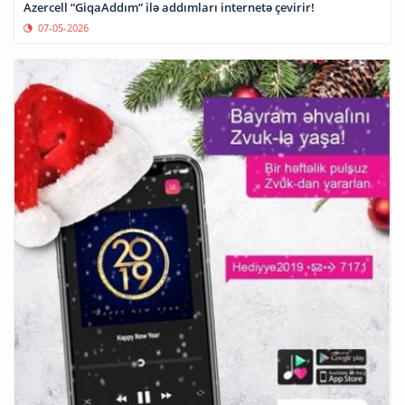
Azercell “GiqaAddım” ilə addımları internetə çevirir!
07-05-2026