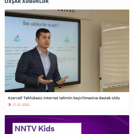
OXŞAR XƏBƏRLƏR
Azercell Təhlükəsiz internet təlimin keçirilməsinə dəstək oldu
21-01-2020