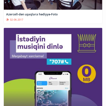
Azercell-dən uşaqlara hədiyyə-Foto
02-06-2017