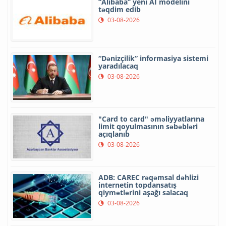
“Alibaba” yeni AI modelini
təqdim edib
03-08-2026
“Dənizçilik” informasiya sistemi
yaradılacaq
03-08-2026
"Card to card" əməliyyatlarına
limit qoyulmasının səbəbləri
açıqlanıb
03-08-2026
ADB: CAREC rəqəmsal dəhlizi
internetin topdansatış
qiymətlərini aşağı salacaq
03-08-2026