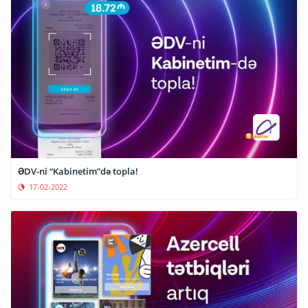
ƏDV-ni “Kabinetim”də topla!
17-02-2022