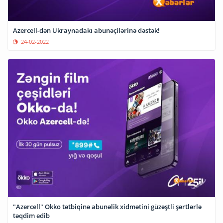
Azercell-dən Ukraynadakı abunəçilərinə dəstək!
24-02-2022
"Azercell" Okko tətbiqinə abunəlik xidmətini güzəştli şərtlərlə
təqdim edib