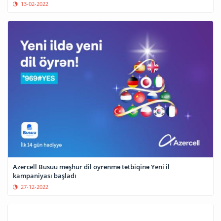
13-02-2022
Azercell Busuu məşhur dil öyrənmə tətbiqinə Yeni il
kampaniyası başladı
27-12-2022