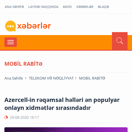
ANA SƏHİFƏ
LAYİHƏ HAQQINDA
ARXİV
XƏBƏRLƏR
ƏLAQƏ
MOBİL RABİTƏ
Ana Səhifə
TELEKOM VƏ NƏQLİYYAT
MOBİL RABİTƏ
Azercell-in rəqəmsal həlləri ən populyar
onlayn xidmətlər sırasındadır
29-08-2020
16:17