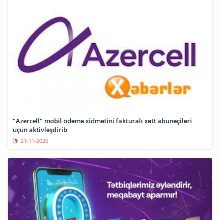
"Azercell" mobil ödəmə xidmətini fakturalı xətt abunəçiləri
üçün aktivləşdirib
21-11-2020