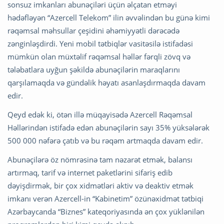
sonsuz imkanları abunəçiləri üçün əlçatan etməyi
hədəfləyən “Azercell Telekom” ilin əvvəlindən bu günə kimi
rəqəmsal məhsullar çeşidini əhəmiyyətli dərəcədə
zənginləşdirdi. Yeni mobil tətbiqlər vasitəsilə istifadəsi
mümkün olan müxtəlif rəqəmsal həllər fərqli zövq və
tələbatlara uyğun şəkildə abunəçilərin maraqlarını
qarşılamaqda və gündəlik həyatı asanlaşdırmaqda davam
edir.
Qeyd edək ki, ötən illə müqayisədə Azercell Rəqəmsal
Həllərindən istifadə edən abunəçilərin sayı 35% yüksələrək
500 000 nəfərə çatıb və bu rəqəm artmaqda davam edir.
Abunəçilərə öz nömrəsinə tam nəzarət etmək, balansı
artırmaq, tarif və internet paketlərini sifariş edib
dəyişdirmək, bir çox xidmətləri aktiv və deaktiv etmək
imkanı verən Azercell-in “Kabinetim” özünəxidmət tətbiqi
Azərbaycanda “Biznes” kateqoriyasında ən çox yüklənilən