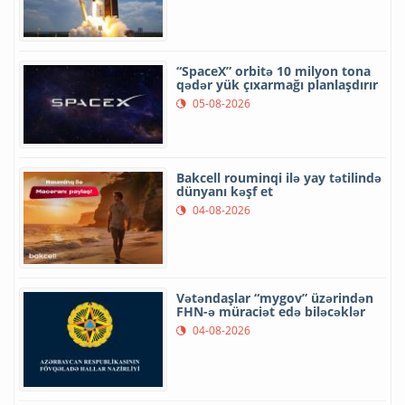
“SpaceX” orbitə 10 milyon tona
qədər yük çıxarmağı planlaşdırır
05-08-2026
Bakcell rouminqi ilə yay tətilində
dünyanı kəşf et
04-08-2026
Vətəndaşlar “mygov” üzərindən
FHN-ə müraciət edə biləcəklər
04-08-2026