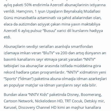
aylıq paketi 50% endirimlə Azercell abunəçilərinin ixtiyarına
verildi. Həmçinin, 1 iyun Uşaqların Beynəlxalq Müdafiəsi
Günü münasibətilə aztəminatlı və şəhid ailələrindən olan,
eləcə də autizmdən əziyyət çəkən minə yaxın məktəbliyə
Azercell 6 aylıq pulsuz “Busuu” xarici dil kurslarını hədiyyə
etdi.
Abunəçilərin sevdiyi serialları asanlıqla smartfondan
izləməyə imkan verən “BluTV” və 200-dən artıq dünyanın ən
baxımlı kanallarını seyr etməyə şərait yaradan “NNTV”
tətbiqləri isə abunəçilər arasında istifadə müddətinə görə
rekord hədlərə çatan proqramlardır. “NNTV” xidmətinin yeni
“Sports” (“İdman”) paketinə abunə olmaqla idman azərkeşləri
ən populyar matçlar və idman yarışlarını seyr edə bilir.
Bundan əlavə “NNTV Kids” paketində Disney, Boomerang,
Cartoon Network, Nickelodeon HD, TRT Cocuk, Detskiy mir,
Karusel, Discovery Channel HD kimi ən məşhur kanallara