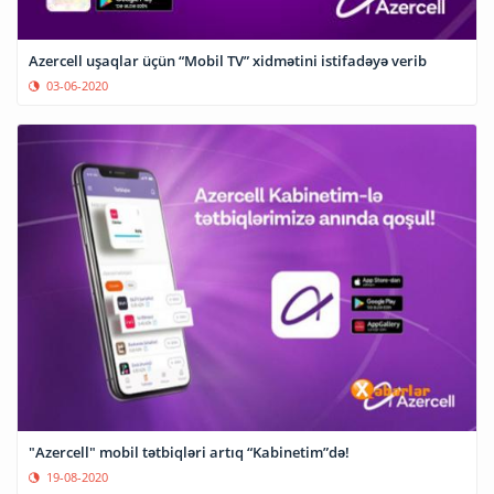
Azercell uşaqlar üçün “Mobil TV” xidmətini istifadəyə verib
03-06-2020
"Azercell" mobil tətbiqləri artıq “Kabinetim”də!
19-08-2020