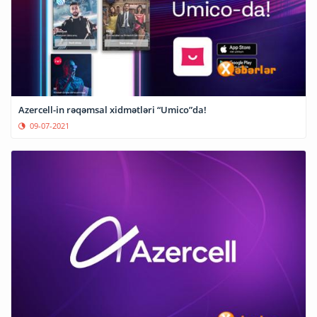
Azercell-in rəqəmsal xidmətləri “Umico”da!
09-07-2021