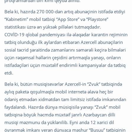
proqramlardan biri kimi qeydə alınıb.
Belə ki, hazırda 270 000-dən artıq abunəçinin istifadə etdiyi
“Kabinetim” mobil tətbiqi “App Store” və “Playstore”
statistikası üzrə ən yüksək pillələri tutmaqdadır.
COVİD-19 qlobal pandemiyası ilə əlaqədar karantin rejiminin
tətbiq olunduğu ilk aylardan etibarən Azercell abunəçilərin
sosial təcrid şəraitində zamanlarını səmərəli keçirə bilmələri
üçün rəqəmsal həllərin çeşidini artırmaqla yanaşı, onların
istifadəçiləri üçün müxtəlif endirimli kampaniyalar da tətbiq
etdi.
Belə ki, bütün musiqisevərlər Azercell-in “Zvuk” tətbiqində
aylıq paketə qoşulmaqla mobil internetə əlavə heç bir
ödəniş etmədən xidmətdən tam limitsiz istifadə imkanından
faydalandı. Hazırda dünya müsiqisilə yanaşı “Zvuk” mobil
tətbiqinə böyük həcmdə müxtəif janrlı Azərbaycan dilli
musiqi məzmunu da yüklənilib. Eyni anda 12 xarici dil
öyrənmək imkanı verən dünyaca məşhur “Busuu” tətbiqinin