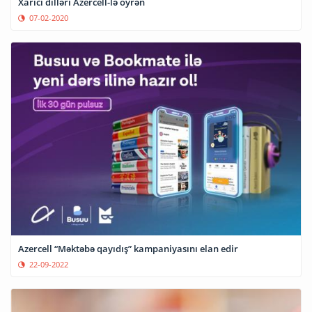
Xarici dilləri Azercell-lə öyrən
07-02-2020
Azercell “Məktəbə qayıdış” kampaniyasını elan edir
22-09-2022