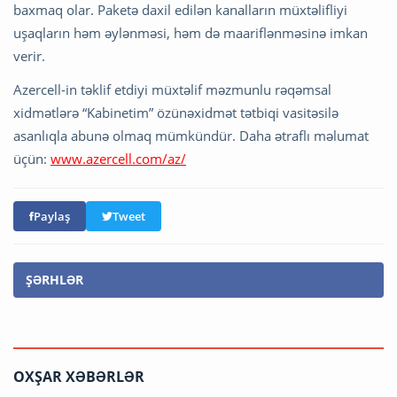
baxmaq olar. Paketə daxil edilən kanalların müxtəlifliyi
uşaqların həm əylənməsi, həm də maariflənməsinə imkan
verir.
Azercell-in təklif etdiyi müxtəlif məzmunlu rəqəmsal
xidmətlərə “Kabinetim” özünəxidmət tətbiqi vasitəsilə
asanlıqla abunə olmaq mümkündür. Daha ətraflı məlumat
üçün:
www.azercell.com/az/
Paylaş
Tweet
ŞƏRHLƏR
OXŞAR XƏBƏRLƏR