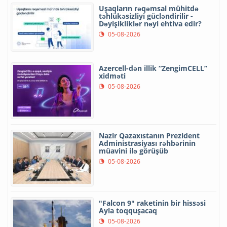
Uşaqların rəqəmsal mühitdə
təhlükəsizliyi gücləndirilir -
Dəyişikliklər nəyi ehtiva edir?
05-08-2026
Azercell-dən illik “ZengimCELL”
xidməti
05-08-2026
Nazir Qazaxıstanın Prezident
Administrasiyası rəhbərinin
müavini ilə görüşüb
05-08-2026
"Falcon 9" raketinin bir hissəsi
Ayla toqquşacaq
05-08-2026