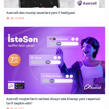
Azercell-dən musiqi sevərlərə yeni il hədiyyəsi
28-12-2018
Azercell müştərilərin sərbəst dizayn edə biləcəyi yeni rəqəmsal
tarif təqdim edir!
03-10-2022