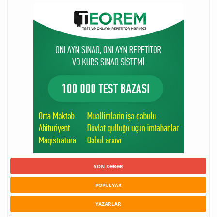
SON XƏBƏR
POPULYAR
YAZARLAR