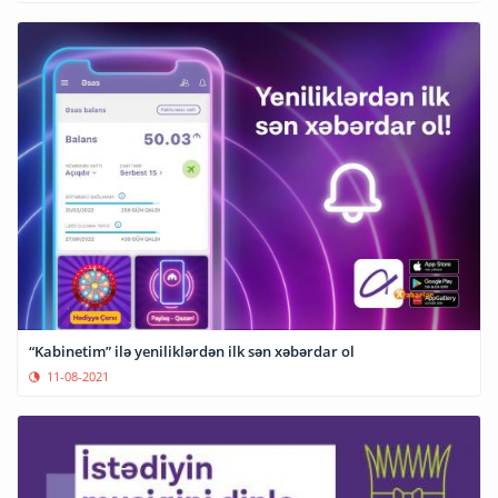
“Kabinetim” ilə yeniliklərdən ilk sən xəbərdar ol
11-08-2021