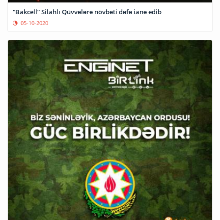
“Bakcell” Silahlı Qüvvələrə növbəti dəfə ianə edib
05-10-2020