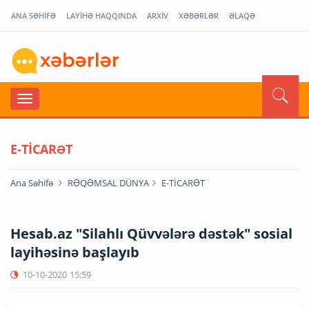
ANA SƏHİFƏ
LAYİHƏ HAQQINDA
ARXİV
XƏBƏRLƏR
ƏLAQƏ
E-TİCARƏT
Ana Səhifə
RƏQƏMSAL DÜNYA
E-TİCARƏT
Hesab.az "Silahlı Qüvvələrə dəstək" sosial
layihəsinə başlayıb
10-10-2020
15:59