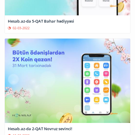
Hesab.az-da 5-QAT Bahar hədiyyəsi
02-03-2022
Hesab.az-da 2-QAT Novruz sevinci!