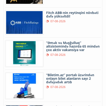
Fitch ABB-nin reytinqini növbəti
dəfə yüksəltdi!
07-08-2026
“Əmək və Məşğulluq”
altsistemində hazırda 65 mindən
çox aktiv vakansiya var
07-08-2026
“Biletim.az” portalı üzərindən
onlayn bilet alanların sayı 2
dəfəyədək artıb
07-08-2026