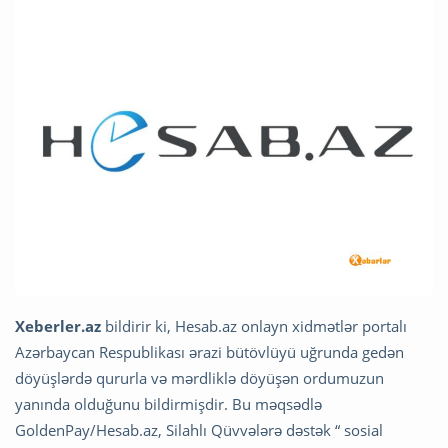
Xeberler.az
bildirir ki, Hesab.az onlayn xidmətlər portalı
Azərbaycan Respublikası ərazi bütövlüyü uğrunda gedən
döyüşlərdə qururla və mərdliklə döyüşən ordumuzun
yanında olduğunu bildirmişdir. Bu məqsədlə
GoldenPay/Hesab.az, Silahlı Qüvvələrə dəstək “ sosial