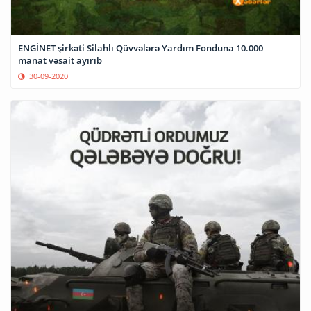
ENGİNET şirkəti Silahlı Qüvvələrə Yardım Fonduna 10.000
manat vəsait ayırıb
30-09-2020