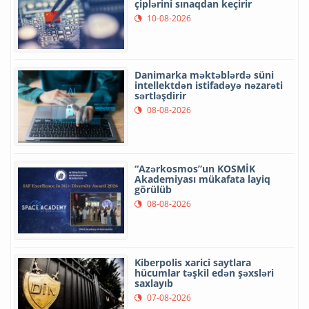
çiplərini sınaqdan keçirir
10-08-2026
Danimarka məktəblərdə süni
intellektdən istifadəyə nəzarəti
sərtləşdirir
08-08-2026
“Azərkosmos”un KOSMİK
Akademiyası mükafata layiq
görülüb
08-08-2026
Kiberpolis xarici saytlara
hücumlar təşkil edən şəxsləri
saxlayıb
07-08-2026