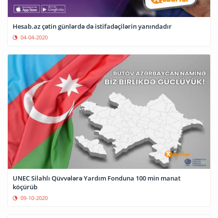
Hesab.az çətin günlərdə də istifadəçilərin yanındadır
04-04-2020
UNEC Silahlı Qüvvələrə Yardım Fonduna 100 min manat
köçürüb
09-10-2020