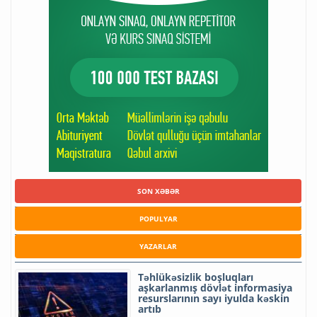
SON XƏBƏR
POPULYAR
YAZARLAR
Təhlükəsizlik boşluqları
aşkarlanmış dövlət informasiya
resurslarının sayı iyulda kəskin
artıb