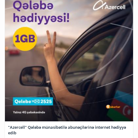
"Azercell" Qələbə münasibətilə abunəçilərinə internet hədiyyə
edib