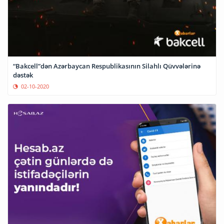
“Bakcell”dən Azərbaycan Respublikasının Silahlı Qüvvələrinə
dəstək
02-10-2020