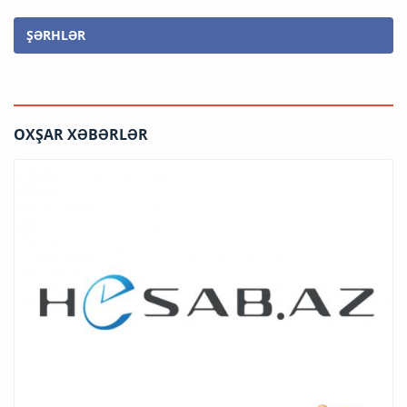
ŞƏRHLƏR
OXŞAR XƏBƏRLƏR