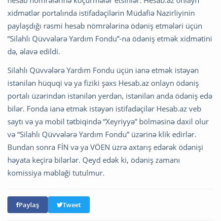
hesab nömrələrinə köçürmələr etsinlər. Hesab.az onlayn
xidmətlər portalında istifadəçilərin Müdafiə Nazirliyinin
paylaşdığı rəsmi hesab nömrələrinə ödəniş etmələri üçün
“Silahlı Qüvvələrə Yardım Fondu”-na ödəniş etmək xidmətini
də, əlavə edildi.
Silahlı Qüvvələrə Yardım Fondu üçün ianə etmək istəyən
istənilən hüquqi və ya fiziki şəxs Hesab.az onlayn ödəniş
portalı üzərindən istənilən yerdən, istənilən anda ödəniş edə
bilər. Fonda ianə etmək istəyən istifadəçilər Hesab.az veb
saytı və ya mobil tətbiqində “Xeyriyyə” bölməsinə daxil olur
və “Silahlı Qüvvələrə Yardım Fondu” üzərinə klik edirlər.
Bundan sonra FİN və ya VÖEN üzrə axtarış edərək ödənişi
həyata keçirə bilərlər. Qeyd edək ki, ödəniş zamanı
komissiya məbləği tutulmur.
Paylaş
Tweet