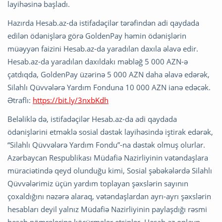
layihəsinə başladı.
Hazırda Hesab.az-da istifadəçilər tərəfindən adi qaydada
edilən ödənişlərə görə GoldenPay həmin ödənişlərin
müəyyən faizini Hesab.az-da yaradılan daxıla əlavə edir.
Hesab.az-da yaradılan daxıldakı məbləğ 5 000 AZN-ə
çatdıqda, GoldenPay üzərinə 5 000 AZN daha əlavə edərək,
Silahlı Qüvvələrə Yardım Fonduna 10 000 AZN ianə edəcək.
Ətraflı:
https://bit.ly/3nxbKdh
Beləliklə də, istifadəçilər Hesab.az-da adi qaydada
ödənişlərini etməklə sosial dəstək layihəsində iştirak edərək,
“Silahlı Qüvvələrə Yardım Fondu”-na dəstək olmuş olurlar.
Azərbaycan Respublikası Müdafiə Nazirliyinin vətəndaşlara
müraciətində qeyd olunduğu kimi, Sosial şəbəkələrdə Silahlı
Qüvvələrimiz üçün yardım toplayan şəxslərin sayının
çoxaldığını nəzərə alaraq, vətəndaşlardan ayrı-ayrı şəxslərin
hesabları deyil yalnız Müdafiə Nazirliyinin paylaşdığı rəsmi