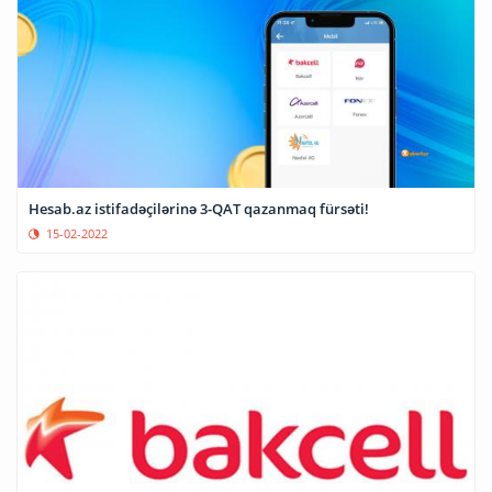
Hesab.az istifadəçilərinə 3-QAT qazanmaq fürsəti!
15-02-2022