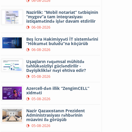
06-08-2026
Nazirlik: “Mobil notariat” tətbiqinin
“mygov”a tam inteqrasiyası
istiqamətində işlər davam etdirilir
06-08-2026
Beş İcra Hakimiyyəti İT sistemlərini
“Hökumət buludu”na köçürüb
06-08-2026
Uşaqların rəqəmsal mühitdə
təhlükəsizliyi gücləndirilir -
Dəyişikliklər nəyi ehtiva edir?
05-08-2026
Azercell-dən illik “ZengimCELL”
xidməti
05-08-2026
Nazir Qazaxıstanın Prezident
Administrasiyası rəhbərinin
müavini ilə görüşüb
05-08-2026