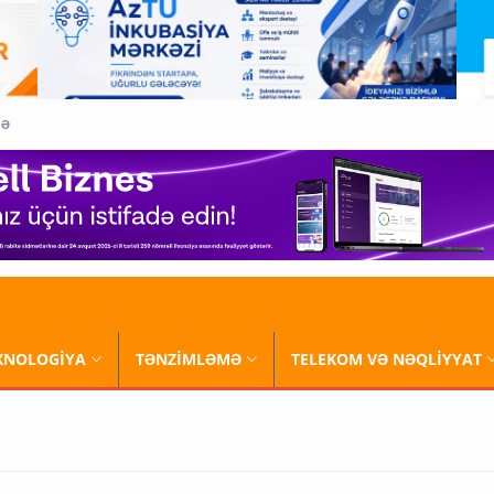
QƏ
XNOLOGİYA
TƏNZİMLƏMƏ
TELEKOM VƏ NƏQLİYYAT