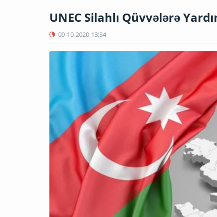
UNEC Silahlı Qüvvələrə Yar
09-10-2020
13:34