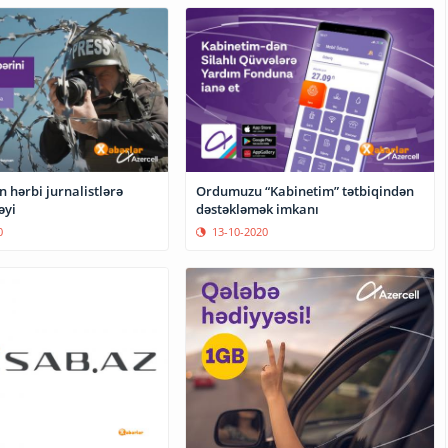
n hərbi jurnalistlərə
Ordumuzu “Kabinetim” tətbiqindən
əyi
dəstəkləmək imkanı
0
13-10-2020