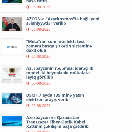
başa çatıb
06-08-2026
AZCON-a "Azərkosmos"la bağlı yeni
səlahiyyətlər verilib
06-08-2026
“Meta”nın süni intellekti test
zamanı başqa şirkətin sisteminə
daxil olub
06-08-2026
Azərbaycanın rəqəmsal idarəçilik
model iki beynəlxalq mükafata
layiq görülüb
06-08-2026
DSMF 7 ayda 135 minə yaxın
elektron arayış verib
06-08-2026
Azərbaycan və Qazaxıstan
Transxəzər Fiber-Optik Kabel
Xəttinin çəkilişini başa çatdırıb