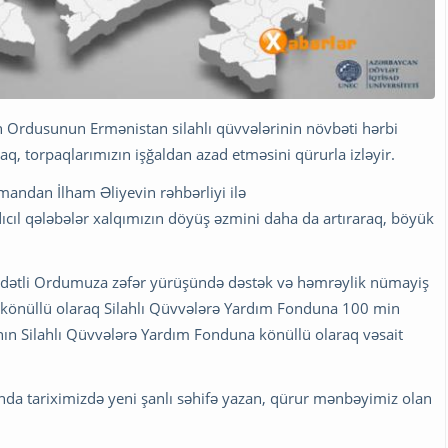
an Ordusunun Ermənistan silahlı qüvvələrinin növbəti hərbi
q, torpaqlarımızın işğaldan azad etməsini qürurla izləyir.
mandan İlham Əliyevin rəhbərliyi ilə
cıl qələbələr xalqımızın döyüş əzmini daha da artıraraq, böyük
şadətli Ordumuza zəfər yürüşündə dəstək və həmrəylik nümayiş
 könüllü olaraq Silahlı Qüvvələrə Yardım Fonduna 100 min
n Silahlı Qüvvələrə Yardım Fonduna könüllü olaraq vəsait
ında tariximizdə yeni şanlı səhifə yazan, qürur mənbəyimiz olan