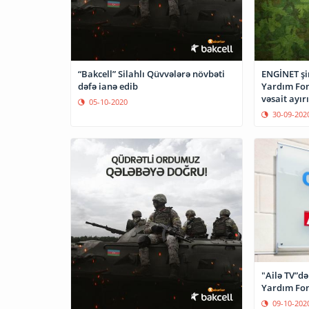
“Bakcell” Silahlı Qüvvələrə növbəti
ENGİNET şir
dəfə ianə edib
Yardım Fo
vəsait ayır
05-10-2020
30-09-202
"Ailə TV”də
Yardım Fo
09-10-202