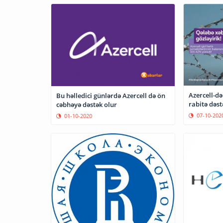
Azercell-də
Bu həlledici günlərdə Azercell də ön
rabitə dəst
cəbhəyə dəstək olur
07-10-202
01-10-2020