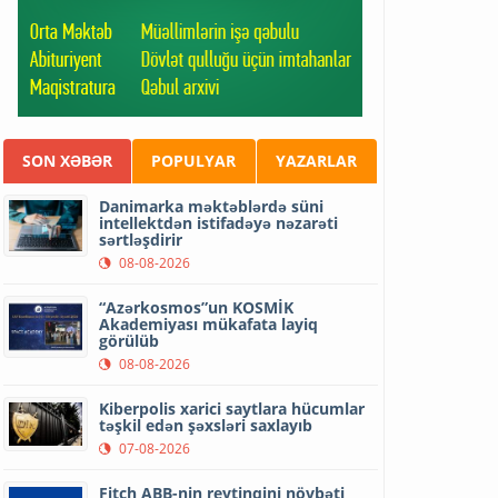
SON XƏBƏR
POPULYAR
YAZARLAR
Danimarka məktəblərdə süni
intellektdən istifadəyə nəzarəti
sərtləşdirir
08-08-2026
“Azərkosmos”un KOSMİK
Akademiyası mükafata layiq
görülüb
08-08-2026
Kiberpolis xarici saytlara hücumlar
təşkil edən şəxsləri saxlayıb
07-08-2026
Fitch ABB-nin reytinqini növbəti