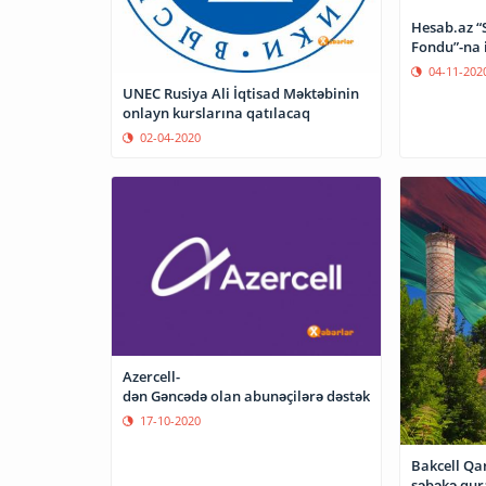
Hesab.az “
Fondu”-na 
04-11-202
UNEC Rusiya Ali İqtisad Məktəbinin
onlayn kurslarına qatılacaq
02-04-2020
Azercell-
dən Gəncədə olan abunəçilərə dəstək
17-10-2020
Bakcell Qa
şəbəkə qur