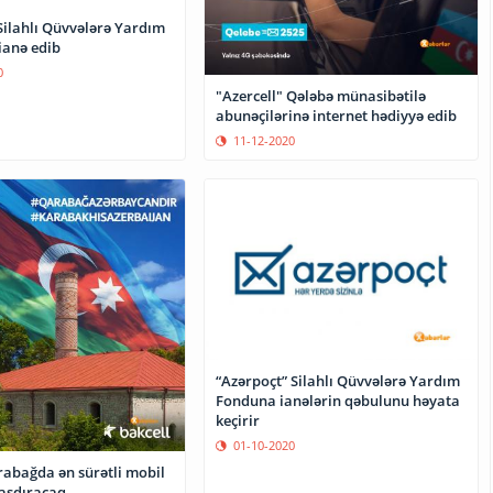
Silahlı Qüvvələrə Yardım
ianə edib
0
"Azercell" Qələbə münasibətilə
abunəçilərinə internet hədiyyə edib
11-12-2020
“Azərpoçt” Silahlı Qüvvələrə Yardım
Fonduna ianələrin qəbulunu həyata
keçirir
01-10-2020
rabağda ən sürətli mobil
aşdıracaq