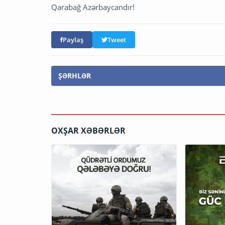
Qarabağ Azərbaycandır!
Paylaş
Tweet
ŞƏRHLƏR
OXŞAR XƏBƏRLƏR