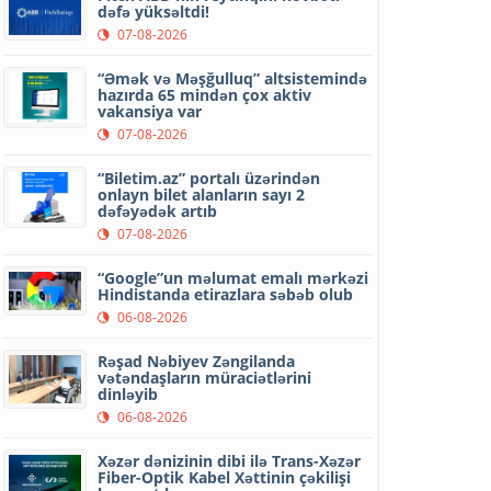
dəfə yüksəltdi!
07-08-2026
“Əmək və Məşğulluq” altsistemində
hazırda 65 mindən çox aktiv
vakansiya var
07-08-2026
“Biletim.az” portalı üzərindən
onlayn bilet alanların sayı 2
dəfəyədək artıb
07-08-2026
“Google”un məlumat emalı mərkəzi
Hindistanda etirazlara səbəb olub
06-08-2026
Rəşad Nəbiyev Zəngilanda
vətəndaşların müraciətlərini
dinləyib
06-08-2026
Xəzər dənizinin dibi ilə Trans-Xəzər
Fiber-Optik Kabel Xəttinin çəkilişi