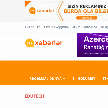
ANA SƏHİFƏ
LAYİHƏ HAQQINDA
ARXİV
XƏBƏRLƏR
ƏLA
RƏQƏMSAL DÜNYA
E - HÖKUMƏT
TE
EDUTECH