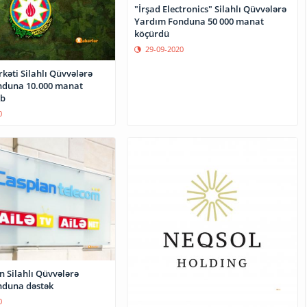
"İrşad Electronics" Silahlı Qüvvələrə
Yardım Fonduna 50 000 manat
köçürdü
29-09-2020
kəti Silahlı Qüvvələrə
nduna 10.000 manat
ıb
0
n Silahlı Qüvvələrə
nduna dəstək
0