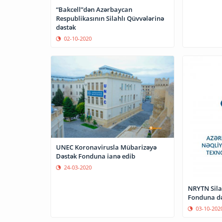
“Bakcell”dən Azərbaycan
Respublikasının Silahlı Qüvvələrinə
dəstək
02-10-2020
UNEC Koronavirusla Mübarizəyə
Dəstək Fonduna ianə edib
24-03-2020
NRYTN Sila
Fonduna də
03-10-202