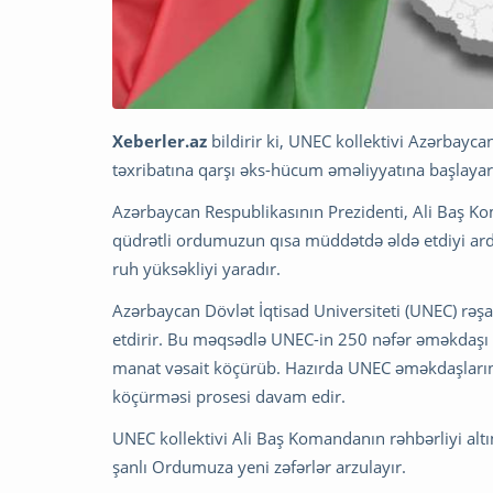
Xeberler.az
bildirir ki, UNEC kollektivi Azərbayc
təxribatına qarşı əks-hücum əməliyyatına başlayara
Azərbaycan Respublikasının Prezidenti, Ali Baş Ko
qüdrətli ordumuzun qısa müddətdə əldə etdiyi ardı
ruh yüksəkliyi yaradır.
Azərbaycan Dövlət İqtisad Universiteti (UNEC) rə
etdirir. Bu məqsədlə UNEC-in 250 nəfər əməkdaşı
manat vəsait köçürüb. Hazırda UNEC əməkdaşlarını
köçürməsi prosesi davam edir.
UNEC kollektivi Ali Baş Komandanın rəhbərliyi alt
şanlı Ordumuza yeni zəfərlər arzulayır.