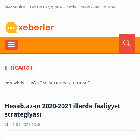
ANA SƏHİFƏ
LAYİHƏ HAQQINDA
ARXİV
XƏBƏRLƏR
ƏLAQƏ
E-TİCARƏT
Ana Səhifə
RƏQƏMSAL DÜNYA
E-TİCARƏT
Hesab.az-ın 2020-2021 illərdə fəaliyyət
strategiyası
21-01-2021
10:46