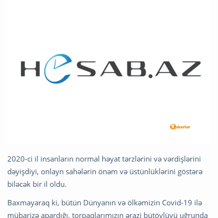
2020-ci il insanların normal həyat tərzlərini və vərdişlərini
dəyişdiyi, onlayn sahələrin önəm və üstünlüklərini göstərə
biləcək bir il oldu.
Baxmayaraq ki, bütün Dünyanın və ölkəmizin Covid-19 ilə
mübarizə apardığı, torpaqlarımızın ərazi bütövlüyü uğrunda