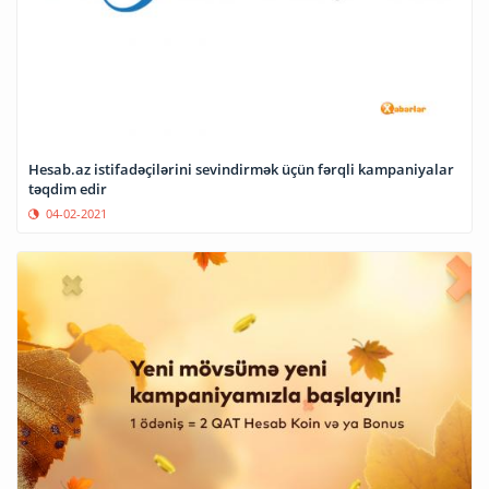
Hesab.az istifadəçilərini sevindirmək üçün fərqli kampaniyalar
təqdim edir
04-02-2021