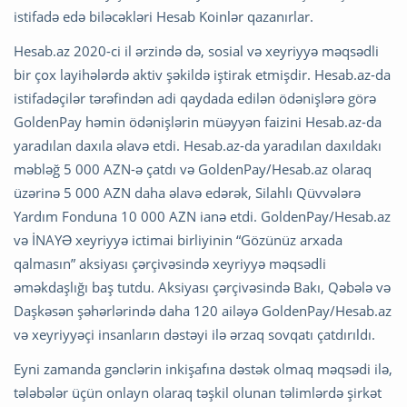
istifadə edə biləcəkləri Hesab Koinlər qazanırlar.
Hesab.az 2020-ci il ərzində də, sosial və xeyriyyə məqsədli
bir çox layihələrdə aktiv şəkildə iştirak etmişdir. Hesab.az-da
istifadəçilər tərəfindən adi qaydada edilən ödənişlərə görə
GoldenPay həmin ödənişlərin müəyyən faizini Hesab.az-da
yaradılan daxıla əlavə etdi. Hesab.az-da yaradılan daxıldakı
məbləğ 5 000 AZN-ə çatdı və GoldenPay/Hesab.az olaraq
üzərinə 5 000 AZN daha əlavə edərək, Silahlı Qüvvələrə
Yardım Fonduna 10 000 AZN ianə etdi. GoldenPay/Hesab.az
və İNAYƏ xeyriyyə ictimai birliyinin “Gözünüz arxada
qalmasın” aksiyası çərçivəsində xeyriyyə məqsədli
əməkdaşlığı baş tutdu. Aksiyası çərçivəsində Bakı, Qəbələ və
Daşkəsən şəhərlərində daha 120 ailəyə GoldenPay/Hesab.az
və xeyriyyəçi insanların dəstəyi ilə ərzaq sovqatı çatdırıldı.
Eyni zamanda gənclərin inkişafına dəstək olmaq məqsədi ilə,
tələbələr üçün onlayn olaraq təşkil olunan təlimlərdə şirkət