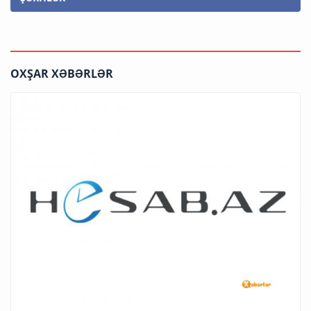
OXŞAR XƏBƏRLƏR