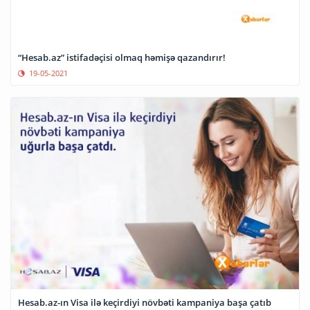
“Hesab.az” istifadəçisi olmaq həmişə qazandırır!
19-05-2021
Hesab.az-ın Visa ilə keçirdiyi növbəti kampaniya başa çatıb