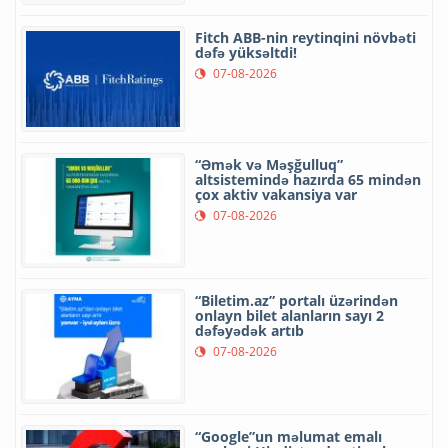
Fitch ABB-nin reytinqini növbəti
dəfə yüksəltdi!
07-08-2026
“Əmək və Məşğulluq”
altsistemində hazırda 65 mindən
çox aktiv vakansiya var
07-08-2026
“Biletim.az” portalı üzərindən
onlayn bilet alanların sayı 2
dəfəyədək artıb
07-08-2026
“Google”un məlumat emalı