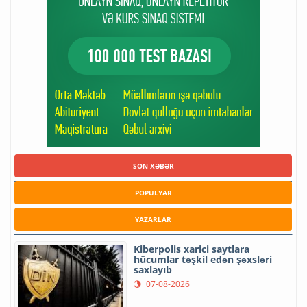
SON XƏBƏR
POPULYAR
YAZARLAR
Kiberpolis xarici saytlara
hücumlar təşkil edən şəxsləri
saxlayıb
07-08-2026