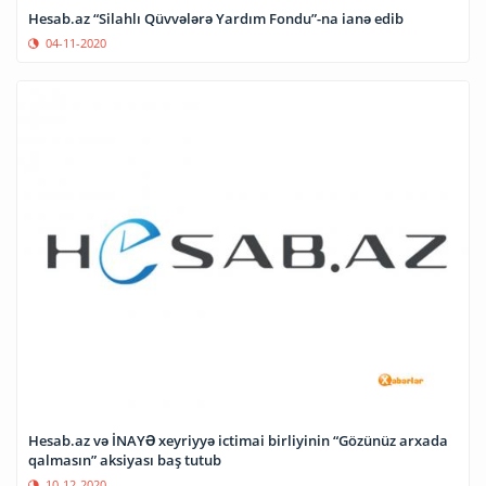
Hesab.az “Silahlı Qüvvələrə Yardım Fondu”-na ianə edib
04-11-2020
Hesab.az və İNAYƏ xeyriyyə ictimai birliyinin “Gözünüz arxada
qalmasın” aksiyası baş tutub
10-12-2020