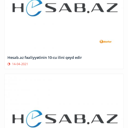
Hesab.az fəaliyyətinin 10-cu ilini qeyd edir
14-04-2021