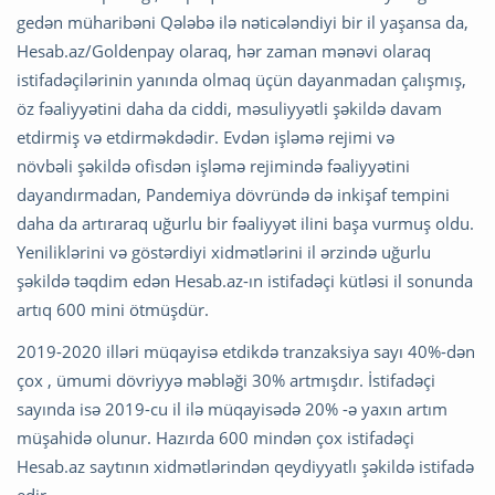
gedən müharibəni Qələbə ilə nəticələndiyi bir il yaşansa da,
Hesab.az/Goldenpay olaraq, hər zaman mənəvi olaraq
istifadəçilərinin yanında olmaq üçün dayanmadan çalışmış,
öz fəaliyyətini daha da ciddi, məsuliyyətli şəkildə davam
etdirmiş və etdirməkdədir. Evdən işləmə rejimi və
növbəli şəkildə ofisdən işləmə rejimində fəaliyyətini
dayandırmadan, Pandemiya dövründə də inkişaf tempini
daha da artıraraq uğurlu bir fəaliyyət ilini başa vurmuş oldu.
Yeniliklərini və göstərdiyi xidmətlərini il ərzində uğurlu
şəkildə təqdim edən Hesab.az-ın istifadəçi kütləsi il sonunda
artıq 600 mini ötmüşdür.
2019-2020 illəri müqayisə etdikdə tranzaksiya sayı 40%-dən
çox , ümumi dövriyyə məbləği 30% artmışdır. İstifadəçi
sayında isə 2019-cu il ilə müqayisədə 20% -ə yaxın artım
müşahidə olunur. Hazırda 600 mindən çox istifadəçi
Hesab.az saytının xidmətlərindən qeydiyyatlı şəkildə istifadə