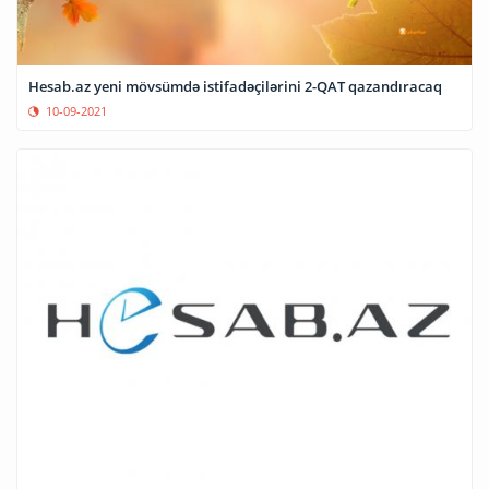
Hesab.az yeni mövsümdə istifadəçilərini 2-QAT qazandıracaq
10-09-2021