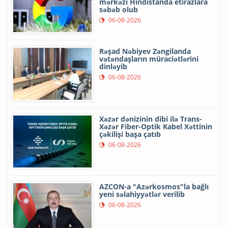
mərkəzi Hindistanda etirazlara
səbəb olub
06-08-2026
Rəşad Nəbiyev Zəngilanda
vətəndaşların müraciətlərini
dinləyib
06-08-2026
Xəzər dənizinin dibi ilə Trans-
Xəzər Fiber-Optik Kabel Xəttinin
çəkilişi başa çatıb
06-08-2026
AZCON-a "Azərkosmos"la bağlı
yeni səlahiyyətlər verilib
06-08-2026