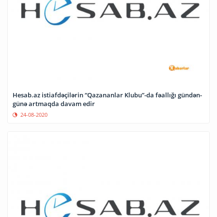
Hesab.az istiafdəçilərin “Qazananlar Klubu”-da fəallığı gündən-
günə artmaqda davam edir
24-08-2020