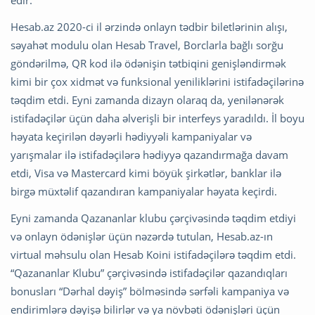
edir.
Hesab.az 2020-ci il ərzində onlayn tədbir biletlərinin alışı,
səyahət modulu olan Hesab Travel, Borclarla bağlı sorğu
göndərilmə, QR kod ilə ödənişin tətbiqini genişləndirmək
kimi bir çox xidmət və funksional yeniliklərini istifadəçilərinə
təqdim etdi. Eyni zamanda dizayn olaraq da, yenilənərək
istifadəçilər üçün daha əlverişli bir interfeys yaradıldı. İl boyu
həyata keçirilən dəyərli hədiyyəli kampaniyalar və
yarışmalar ilə istifadəçilərə hədiyyə qazandırmağa davam
etdi, Visa və Mastercard kimi böyük şirkətlər, banklar ilə
birgə müxtəlif qazandıran kampaniyalar həyata keçirdi.
Eyni zamanda Qazananlar klubu çərçivəsində təqdim etdiyi
və onlayn ödənişlər üçün nəzərdə tutulan, Hesab.az-ın
virtual məhsulu olan Hesab Koini istifadəçilərə təqdim etdi.
“Qazananlar Klubu” çərçivəsində istifadəçilər qazandıqları
bonusları “Dərhal dəyiş” bölməsində sərfəli kampaniya və
endirimlərə dəyişə bilirlər və ya növbəti ödənişləri üçün