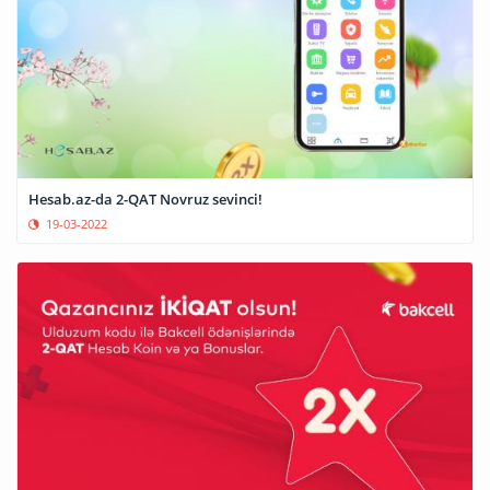
Hesab.az-da 2-QAT Novruz sevinci!
19-03-2022