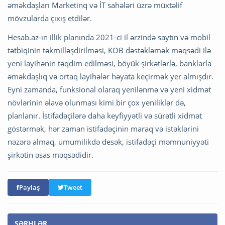
əməkdaşları Marketinq və İT sahələri üzrə müxtəlif
mövzularda çıxış etdilər.
Hesab.az-ın illik planında 2021-ci il ərzində saytın və mobil
tətbiqinin təkmilləşdirilməsi, KOB dəstəkləmək məqsədi ilə
yeni layihənin təqdim edilməsi, böyük şirkətlərlə, banklarla
əməkdaşlıq və ortaq layihələr həyata keçirmək yer almışdır.
Eyni zamanda, funksional olaraq yenilənmə və yeni xidmət
növlərinin əlavə olunması kimi bir çox yeniliklər də,
planlanır. İstifadəçilərə daha keyfiyyətli və sürətli xidmət
göstərmək, hər zaman istifadəçinin maraq və istəklərini
nəzərə almaq, ümumilikdə desək, istifadəçi məmnuniyyəti
şirkətin əsas məqsədidir.
Paylaş
Tweet
ŞƏRHLƏR