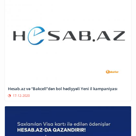
Hesab.az və “Bakcell”dən bol hədiyyəli Yeni il kampaniyası
17-12-2020