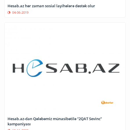
Hesab.az hər zaman sosial layihələrə dəstək olur
04-06-2019
Hesab.az-dan Qələbəmiz münasibətilə “2QAT Sevinc”
kampaniyası