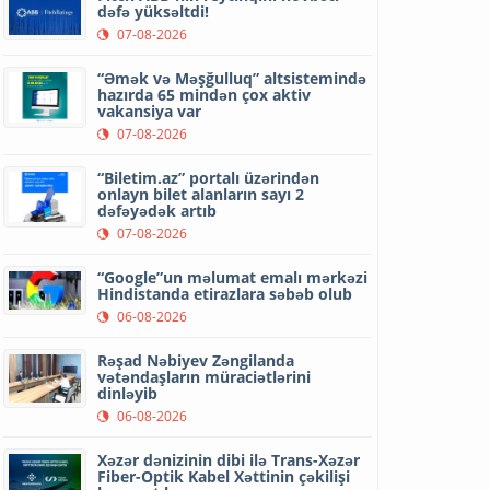
dəfə yüksəltdi!
07-08-2026
“Əmək və Məşğulluq” altsistemində
hazırda 65 mindən çox aktiv
vakansiya var
07-08-2026
“Biletim.az” portalı üzərindən
onlayn bilet alanların sayı 2
dəfəyədək artıb
07-08-2026
“Google”un məlumat emalı mərkəzi
Hindistanda etirazlara səbəb olub
06-08-2026
Rəşad Nəbiyev Zəngilanda
vətəndaşların müraciətlərini
dinləyib
06-08-2026
Xəzər dənizinin dibi ilə Trans-Xəzər
Fiber-Optik Kabel Xəttinin çəkilişi