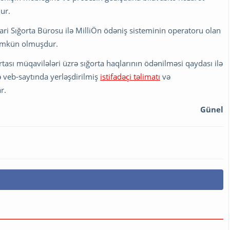
ur.
ari Sığorta Bürosu ilə MilliÖn ödəniş sisteminin operatoru olan
mümkün olmuşdur.
tası müqavilələri üzrə sığorta haqlarının ödənilməsi qaydası ilə
ə veb-saytında yerləşdirilmiş
istifadəçi təlimatı
və
ar.
Günel