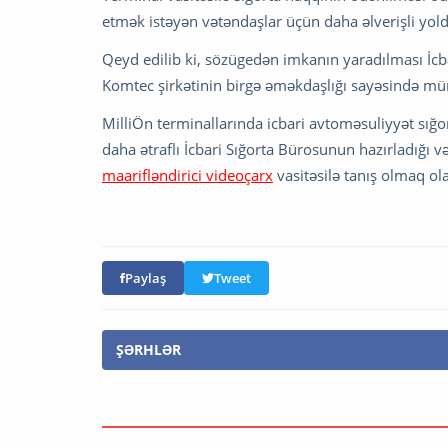
etmək istəyən vətəndaşlar üçün daha əlverişli yold
Qeyd edilib ki, sözügedən imkanın yaradılması İcb
Komtec şirkətinin birgə əməkdaşlığı sayəsində 
MilliÖn terminallarında icbari avtoməsuliyyət sığor
daha ətraflı İcbari Sığorta Bürosunun hazırladığı v
maarifləndirici videoçarx
vasitəsilə tanış olmaq ol
Paylaş
Tweet
ŞƏRHLƏR