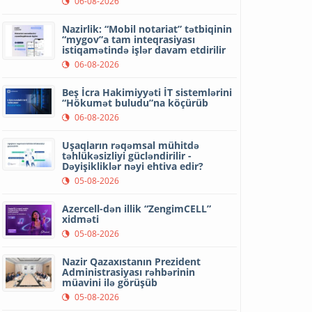
06-08-2026
Nazirlik: “Mobil notariat” tətbiqinin
“mygov”a tam inteqrasiyası
istiqamətində işlər davam etdirilir
06-08-2026
Beş İcra Hakimiyyəti İT sistemlərini
“Hökumət buludu”na köçürüb
06-08-2026
Uşaqların rəqəmsal mühitdə
təhlükəsizliyi gücləndirilir -
Dəyişikliklər nəyi ehtiva edir?
05-08-2026
Azercell-dən illik “ZengimCELL”
xidməti
05-08-2026
Nazir Qazaxıstanın Prezident
Administrasiyası rəhbərinin
müavini ilə görüşüb
05-08-2026