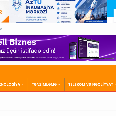
QƏ
XNOLOGİYA
TƏNZİMLƏMƏ
TELEKOM VƏ NƏQLİYYAT