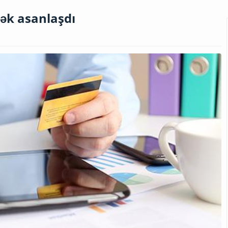
mək asanlaşdı