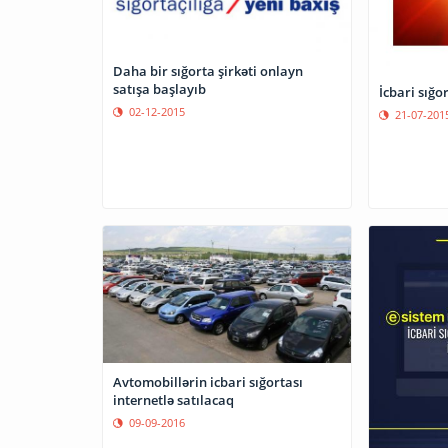
Daha bir sığorta şirkəti onlayn
satışa başlayıb
İcbari sığo
02-12-2015
21-07-201
Avtomobillərin icbari sığortası
internetlə satılacaq
09-09-2016