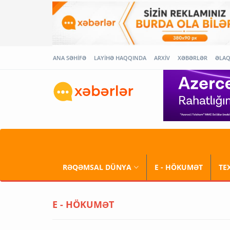
ANA SƏHİFƏ
LAYİHƏ HAQQINDA
ARXİV
XƏBƏRLƏR
ƏLA
RƏQƏMSAL DÜNYA
E - HÖKUMƏT
TE
E - HÖKUMƏT