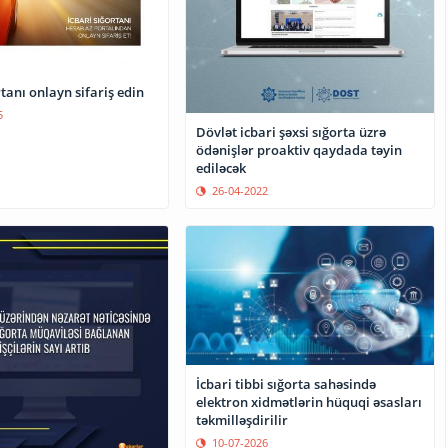
rtanı onlayn sifariş edin
5
Dövlət icbari şəxsi sığorta üzrə
ödənişlər proaktiv qaydada təyin
ediləcək
26-04-2022
İcbari tibbi sığorta sahəsində
elektron xidmətlərin hüquqi əsasları
təkmilləşdirilir
10-07-2026