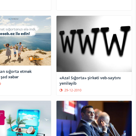
an sığorta etmək
 şad xəbər
«Azal Sığorta» şirkəti veb-saytını
yeniləyib
9
29-12-2010