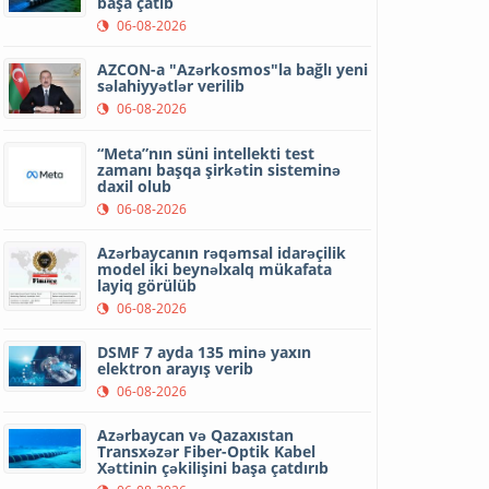
başa çatıb
06-08-2026
AZCON-a "Azərkosmos"la bağlı yeni
səlahiyyətlər verilib
06-08-2026
“Meta”nın süni intellekti test
zamanı başqa şirkətin sisteminə
daxil olub
06-08-2026
Azərbaycanın rəqəmsal idarəçilik
model iki beynəlxalq mükafata
layiq görülüb
06-08-2026
DSMF 7 ayda 135 minə yaxın
elektron arayış verib
06-08-2026
Azərbaycan və Qazaxıstan
Transxəzər Fiber-Optik Kabel
Xəttinin çəkilişini başa çatdırıb