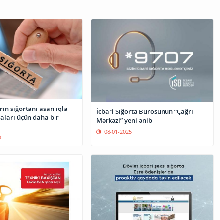
ın sığortanı asanlıqla
İcbari Sığorta Bürosunun “Çağrı
aları üçün daha bir
Mərkəzi” yenilənib
08-01-2025
3