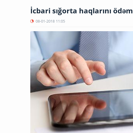
İcbari sığorta haqlarını ödə
08-01-2018
11:05