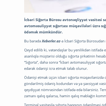
İcbari Siğorta Bürosu avtonəqliyyat vasitəsi sa
avtoməsuliyyət sığortası müqavilələri üzrə sığ
ödəmək mümkündür.
Bu barədə
Xeberler.az
-a İcbari Siğorta Bürosudan
Qeyd edilib ki, vətəndaşlar bu yenilikdən istifadə 
asanlıqla müştərisi olduğu sığorta şirkətinin hesa
“Sığorta”, daha sonra “İcbari avtoməsuliyyət sığor
edərək ödənişi icra etmək tələb olunur.
Ödənişi etmək üçün icbari sığorta müqavilənizdə
göndərilmiş ödəniş kodundan və ya şəxsiyyət vəsiq
qeydiyyat nömrəsindən istifadə edə bilərsiniz. Ter
zamanı qalıq qalarsa, həmin qalıq məbləğin kom
Terminal vasitəsilə sığorta haqqının ödənilməsi öd