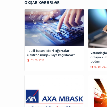
OXŞAR XƏBƏRLƏR
"Bu il bütün icbari sığortalar
Vətəndaşlar
elektron müqaviləyə keçiriləcək"
onlayn alm
02-05-2023
addım
02-02-202