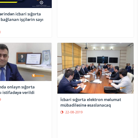
ərindən icbari sığorta
bağlanan işçilərin sayı
1
da onlayn sığorta
 istifadəyə verildi
İcbari sığorta elektron məlumat
9
mübadiləsinə əsaslanacaq
22-08-2019