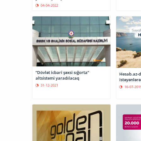
04-04-2022
“Dövlət icbari şəxsi sığorta”
Hesab.az-d
altsistemi yaradılacaq
istəyənlərə
31-12-2021
16-07-201