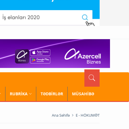
RUBRİKA
TƏDBİRLƏR
MÜSAHİBƏ
Ana Səhifə
E - HÖKUMƏT