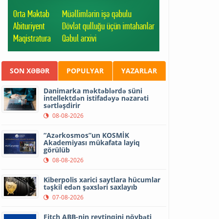
SON XƏBƏR
POPULYAR
YAZARLAR
Danimarka məktəblərdə süni
intellektdən istifadəyə nəzarəti
sərtləşdirir
08-08-2026
“Azərkosmos”un KOSMİK
Akademiyası mükafata layiq
görülüb
08-08-2026
Kiberpolis xarici saytlara hücumlar
təşkil edən şəxsləri saxlayıb
07-08-2026
Fitch ABB-nin reytinqini növbəti