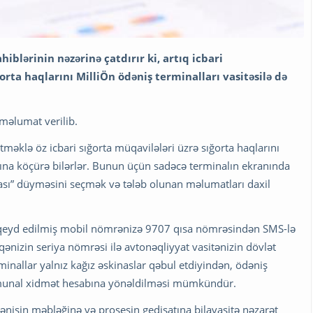
hiblərinin nəzərinə çatdırır ki, artıq icbari
orta haqlarını MilliÖn ödəniş terminalları vasitəsilə də
 məlumat verilib.
etməklə öz icbari sığorta müqavilələri üzrə sığorta haqlarını
bına köçürə bilərlər. Bunun üçün sadəcə terminalın ekranında
tası” düyməsini seçmək və tələb olunan məlumatları daxil
 qeyd edilmiş mobil nömrənizə 9707 qısa nömrəsindən SMS-lə
ənizin seriya nömrəsi ilə avtonəqliyyat vasitənizin dövlət
minallar yalnız kağız əskinaslar qəbul etdiyindən, ödəniş
munal xidmət hesabına yönəldilməsi mümkündür.
ənişin məbləğinə və prosesin gedişatına bilavasitə nəzarət