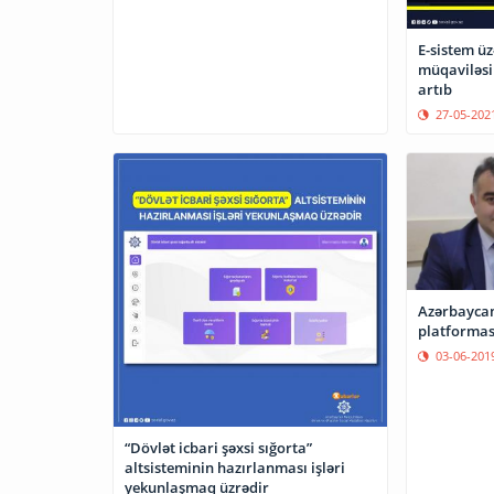
E-sistem üz
müqaviləsi 
artıb
27-05-202
Azərbaycan
platforması
03-06-201
“Dövlət icbari şəxsi sığorta”
altsisteminin hazırlanması işləri
yekunlaşmaq üzrədir