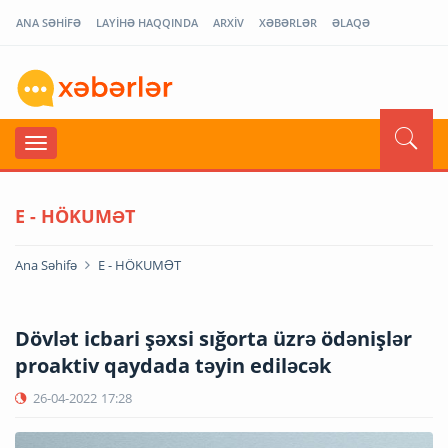
ANA SƏHİFƏ
LAYİHƏ HAQQINDA
ARXİV
XƏBƏRLƏR
ƏLAQƏ
E - HÖKUMƏT
Ana Səhifə
E - HÖKUMƏT
Dövlət icbari şəxsi sığorta üzrə ödənişlər
proaktiv qaydada təyin ediləcək
26-04-2022
17:28