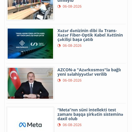
dinləyib
06-08-2026
Xəzər dənizinin dibi ilə Trans-
Xəzər Fiber-Optik Kabel Xəttinin
çəkilişi başa çatıb
06-08-2026
AZCON-a "Azərkosmos"la bağlı
yeni səlahiyyətlər verilib
06-08-2026
“Meta”nın süni intellekti test
zamanı başqa şirkətin sisteminə
daxil olub
06-08-2026