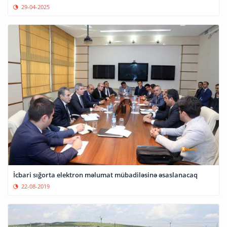
29-04-2025
İcbari sığorta elektron məlumat mübadiləsinə əsaslanacaq
22-08-2019