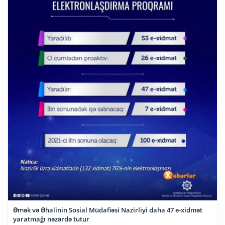
Əmək və Əhalinin Sosial Müdafiəsi Nazirliyi daha 47 e-xidmət
yaratmağı nəzərdə tutur