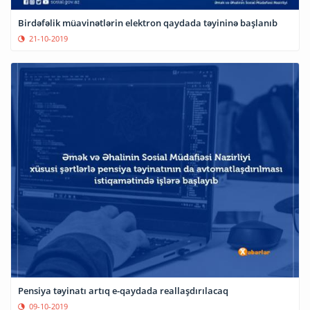
Birdəfəlik müavinətlərin elektron qaydada təyininə başlanıb
21-10-2019
Pensiya təyinatı artıq e-qaydada reallaşdırılacaq
09-10-2019