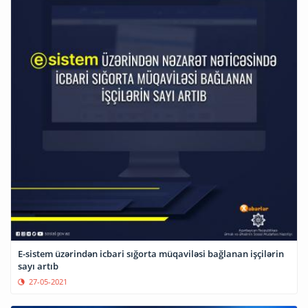
E-sistem üzərindən icbari sığorta müqaviləsi bağlanan işçilərin
sayı artıb
27-05-2021