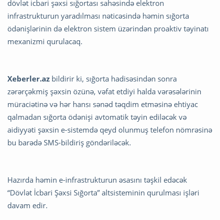
dövlət icbari şəxsi sığortası sahəsində elektron
infrastrukturun yaradılması nəticəsində həmin sığorta
ödənişlərinin də elektron sistem üzərindən proaktiv təyinatı
mexanizmi qurulacaq.
Xeberler.az
bildirir ki, sığorta hadisəsindən sonra
zərərçəkmiş şəxsin özünə, vəfat etdiyi halda vərəsələrinin
müraciətinə və hər hansı sənəd təqdim etməsinə ehtiyac
qalmadan sığorta ödənişi avtomatik təyin ediləcək və
aidiyyəti şəxsin e-sistemdə qeyd olunmuş telefon nömrəsinə
bu barədə SMS-bildiriş göndəriləcək.
Hazırda həmin e-infrastrukturun əsasını təşkil edəcək
“Dövlət İcbari Şəxsi Sığorta” altsisteminin qurulması işləri
davam edir.