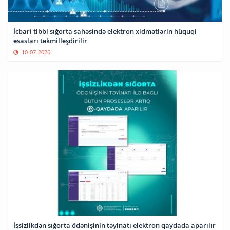
İcbari tibbi sığorta sahəsində elektron xidmətlərin hüquqi
əsasları təkmilləşdirilir
10-07-2026
İşsizlikdən sığorta ödənişinin təyinatı elektron qaydada aparılır