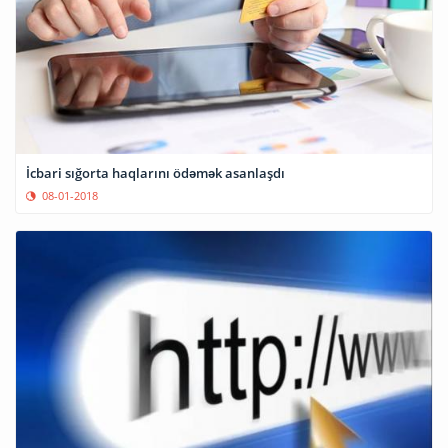
İcbari sığorta haqlarını ödəmək asanlaşdı
08-01-2018