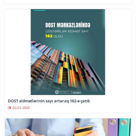
DOST xidmətlərinin sayı artaraq 162-ə çatıb
02-01-2026