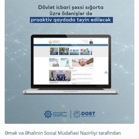
Əmək və Əhalinin Sosial Müdafiəsi Nazirliyi tərəfindən