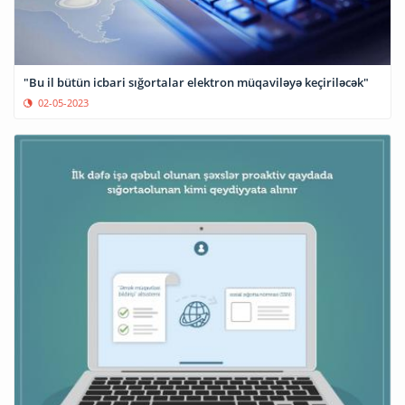
"Bu il bütün icbari sığortalar elektron müqaviləyə keçiriləcək"
02-05-2023