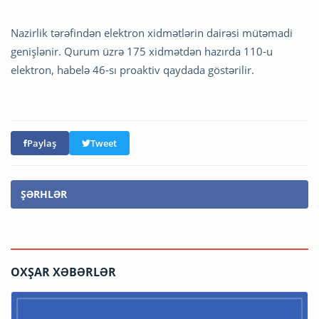
Nazirlik tərəfindən elektron xidmətlərin dairəsi mütəmadi
genişlənir. Qurum üzrə 175 xidmətdən hazırda 110-u
elektron, habelə 46-sı proaktiv qaydada göstərilir.
Paylaş
Tweet
ŞƏRHLƏR
OXŞAR XƏBƏRLƏR