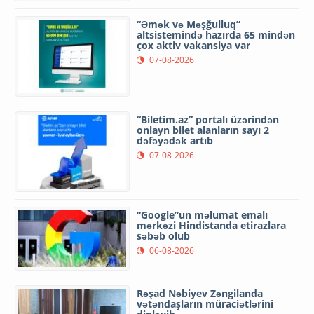
“Əmək və Məşğulluq”
altsistemində hazırda 65 mindən
çox aktiv vakansiya var
07-08-2026
“Biletim.az” portalı üzərindən
onlayn bilet alanların sayı 2
dəfəyədək artıb
07-08-2026
“Google”un məlumat emalı
mərkəzi Hindistanda etirazlara
səbəb olub
06-08-2026
Rəşad Nəbiyev Zəngilanda
vətəndaşların müraciətlərini