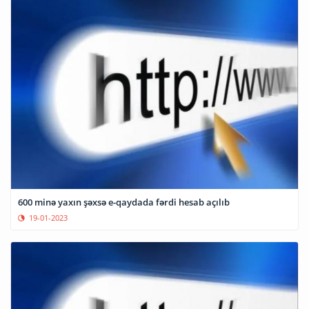
600 minə yaxın şəxsə e-qaydada fərdi hesab açılıb
19-01-2023