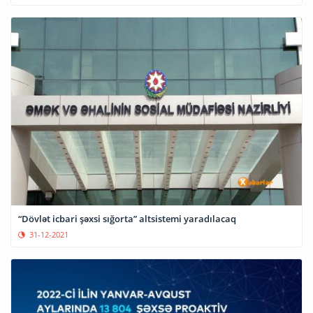
“Dövlət icbari şəxsi sığorta” altsistemi yaradılacaq
31-12-2021