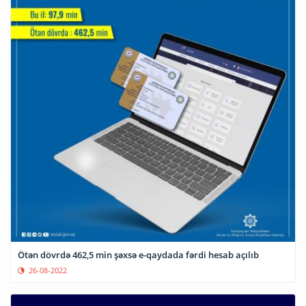
Ötən dövrdə 462,5 min şəxsə e-qaydada fərdi hesab açılıb
26-08-2022