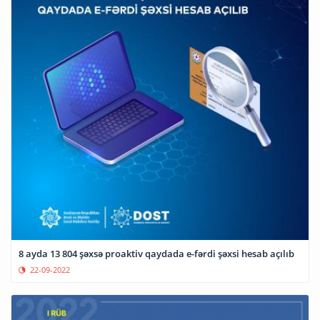
8 ayda 13 804 şəxsə proaktiv qaydada e-fərdi şəxsi hesab açılıb
22-09-2022