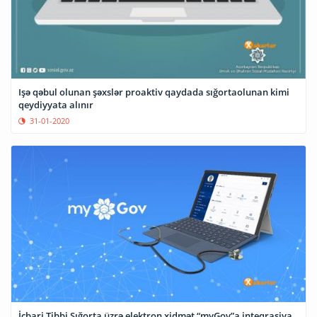
Işə qəbul olunan şəxslər proaktiv qaydada sığortaolunan kimi
qeydiyyata alınır
31-01-2020
İcbari Tibbi Sığorta üzrə elektron xidmət “myGov”a inteqrasiya