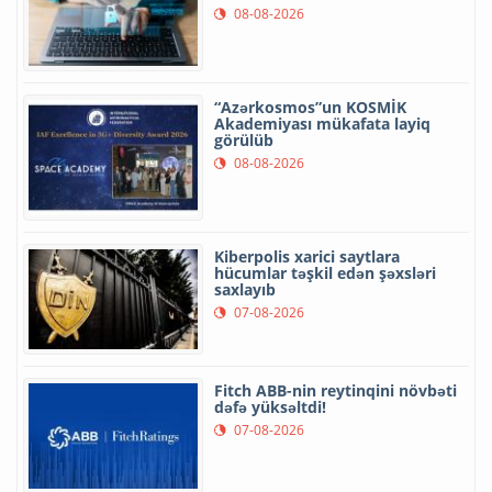
08-08-2026
“Azərkosmos”un KOSMİK
Akademiyası mükafata layiq
görülüb
08-08-2026
Kiberpolis xarici saytlara
hücumlar təşkil edən şəxsləri
saxlayıb
07-08-2026
Fitch ABB-nin reytinqini növbəti
dəfə yüksəltdi!
07-08-2026