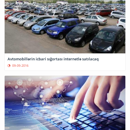
Avtomobillərin icbari sığortası internetlə satılacaq
09-09-2016