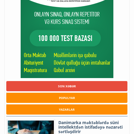
SON XƏBƏR
POPULYAR
YAZARLAR
Danimarka məktəblərdə süni
intellektdən istifadəyə nəzarəti
sərtləşdirir