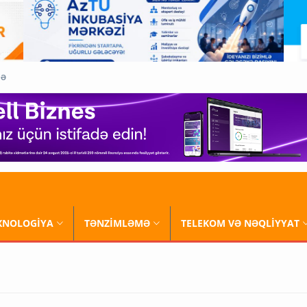
QƏ
XNOLOGİYA
TƏNZİMLƏMƏ
TELEKOM VƏ NƏQLİYYAT