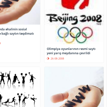
da əhalinin sosial
lə bağlı saytın təqdimatı
9
Olimpiya oyunlarının rəsmi saytı
yeni yarış meydanına çevrildi
26-08-2008