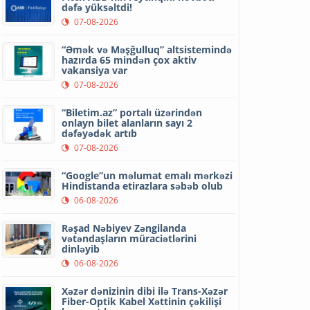
dəfə yüksəltdi!
07-08-2026
“Əmək və Məşğulluq” altsistemində
hazırda 65 mindən çox aktiv
vakansiya var
07-08-2026
“Biletim.az” portalı üzərindən
onlayn bilet alanların sayı 2
dəfəyədək artıb
07-08-2026
“Google”un məlumat emalı mərkəzi
Hindistanda etirazlara səbəb olub
06-08-2026
Rəşad Nəbiyev Zəngilanda
vətəndaşların müraciətlərini
dinləyib
06-08-2026
Xəzər dənizinin dibi ilə Trans-Xəzər
Fiber-Optik Kabel Xəttinin çəkilişi