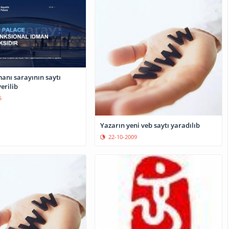
anı sarayının saytı
erilib
5
Yazarın yeni veb saytı yaradılıb
22-10-2009