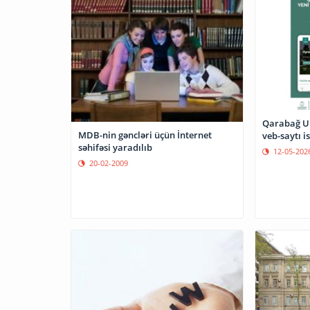
Qarabağ Un
MDB-nin gəncləri üçün İnternet
veb-saytı i
səhifəsi yaradılıb
12-05-202
20-02-2009