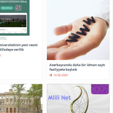
iversitetinin yeni rəsmi
stifadəyə verilib
6
Azərbaycanda daha bir idman saytı
fəaliyyətə başladı
10-08-2009