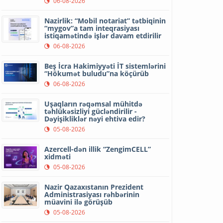
06-08-2026
Nazirlik: “Mobil notariat” tətbiqinin
“mygov”a tam inteqrasiyası
istiqamətində işlər davam etdirilir
06-08-2026
Beş İcra Hakimiyyəti İT sistemlərini
“Hökumət buludu”na köçürüb
06-08-2026
Uşaqların rəqəmsal mühitdə
təhlükəsizliyi gücləndirilir -
Dəyişikliklər nəyi ehtiva edir?
05-08-2026
Azercell-dən illik “ZengimCELL”
xidməti
05-08-2026
Nazir Qazaxıstanın Prezident
Administrasiyası rəhbərinin
müavini ilə görüşüb
05-08-2026