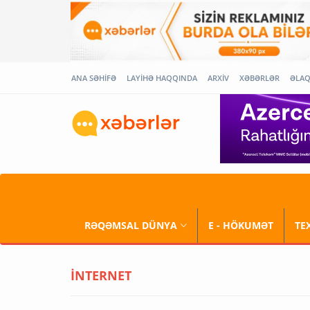
ANA SƏHİFƏ
LAYİHƏ HAQQINDA
ARXİV
XƏBƏRLƏR
ƏLA
RƏQƏMSAL DÜNYA
E - HÖKUMƏT
TE
İNTERNET