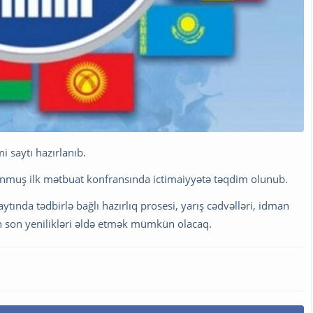
 saytı hazırlanıb.
lunmuş ilk mətbuat konfransında ictimaiyyətə təqdim olunub.
ytında tədbirlə bağlı hazırlıq prosesi, yarış cədvəlləri, idman
ən son yenilikləri əldə etmək mümkün olacaq.