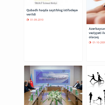
Qubadlı haqda sayt/blog istifadəyə
verildi
01-09-2010
Azərbaycan
vəziyyəti i
olacaq
01-10-200