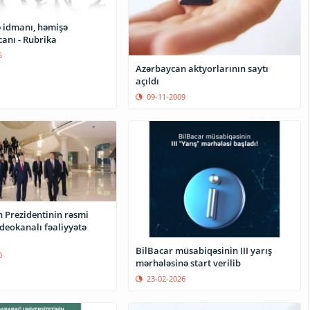
ə idmanı, həmişə
anı - Rubrika
5
Azərbaycan aktyorlarının saytı
açıldı
09-11-2009
 Prezidentinin rəsmi
deokanalı fəaliyyətə
BilBacar müsabiqəsinin III yarış
0
mərhələsinə start verilib
23-02-2026