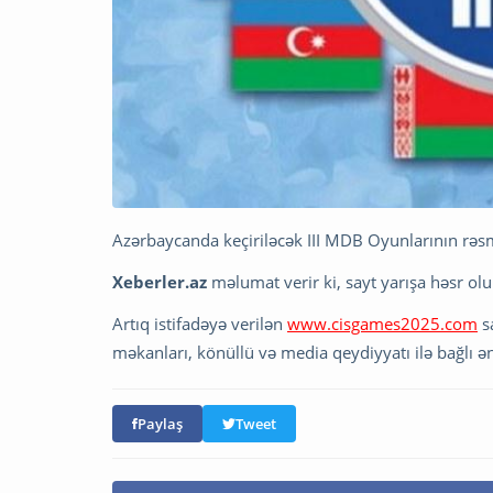
Azərbaycanda keçiriləcək III MDB Oyunlarının rəsmi
Xeberler.az
məlumat verir ki, sayt yarışa həsr o
Artıq istifadəyə verilən
www.cisgames2025.com
sa
məkanları, könüllü və media qeydiyyatı ilə bağlı 
Paylaş
Tweet