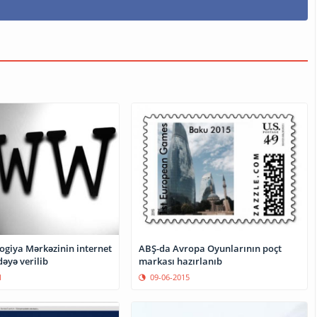
ogiya Mərkəzinin internet
ABŞ-da Avropa Oyunlarının poçt
dəyə verilib
markası hazırlanıb
1
09-06-2015