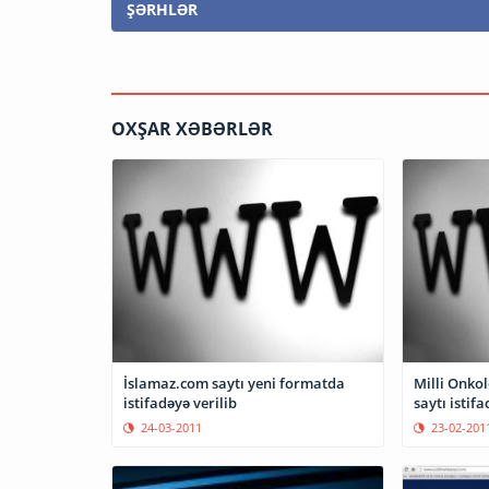
ŞƏRHLƏR
OXŞAR XƏBƏRLƏR
İslamaz.com saytı yeni formatda
Milli Onkol
istifadəyə verilib
saytı istifa
24-03-2011
23-02-201