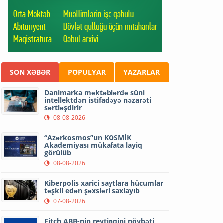
SON XƏBƏR
POPULYAR
YAZARLAR
Danimarka məktəblərdə süni
intellektdən istifadəyə nəzarəti
sərtləşdirir
08-08-2026
“Azərkosmos”un KOSMİK
Akademiyası mükafata layiq
görülüb
08-08-2026
Kiberpolis xarici saytlara hücumlar
təşkil edən şəxsləri saxlayıb
07-08-2026
Fitch ABB-nin reytinqini növbəti