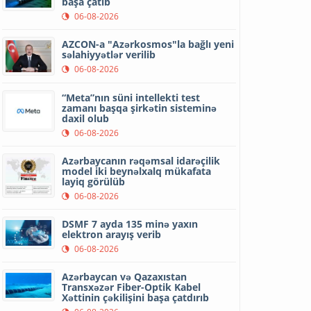
başa çatıb
06-08-2026
AZCON-a "Azərkosmos"la bağlı yeni
səlahiyyətlər verilib
06-08-2026
“Meta”nın süni intellekti test
zamanı başqa şirkətin sisteminə
daxil olub
06-08-2026
Azərbaycanın rəqəmsal idarəçilik
model iki beynəlxalq mükafata
layiq görülüb
06-08-2026
DSMF 7 ayda 135 minə yaxın
elektron arayış verib
06-08-2026
Azərbaycan və Qazaxıstan
Transxəzər Fiber-Optik Kabel
Xəttinin çəkilişini başa çatdırıb