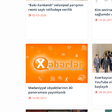
“Bakı-Xankəndi” velosiped yarışının
rəsmi saytı istifadəyə verilib
Kim sevirs
sağlamdır c
02-03-2026
16-05-201
Azərbaycan
YouTube vi
başlayıb
Mədəniyyət obyektlərinin 3D
panoraması yayımlanıb
28-09-201
14-05-2012