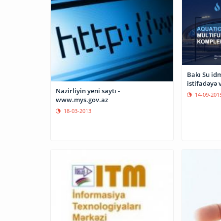
Bakı Su idm
istifadəyə v
Nazirliyin yeni saytı -
14-09-201
www.mys.gov.az
18-03-2013