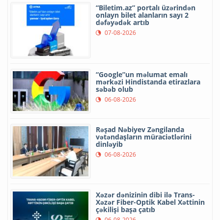
“Biletim.az” portalı üzərindən
onlayn bilet alanların sayı 2
dəfəyədək artıb
07-08-2026
“Google”un məlumat emalı
mərkəzi Hindistanda etirazlara
səbəb olub
06-08-2026
Rəşad Nəbiyev Zəngilanda
vətəndaşların müraciətlərini
dinləyib
06-08-2026
Xəzər dənizinin dibi ilə Trans-
Xəzər Fiber-Optik Kabel Xəttinin
çəkilişi başa çatıb
06-08-2026