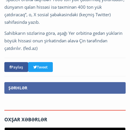
dünyanın qalan hissəsi isə təxminən 400 ton yük
çatdıracaq”, o, X sosial şəbəkəsindəki (keçmiş Twitter)
səhifəsində yazıb.
Sahibkarın sözlərinə görə, aşağı Yer orbitinə gedən yüklərin
böyük hissəsi onun şirkətindən əlavə Çin tərəfindən
çatdırılır. (fed.az)
Paylaş
Tweet
ŞƏRHLƏR
OXŞAR XƏBƏRLƏR