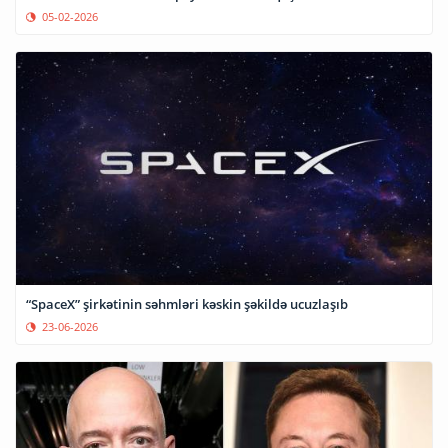
05-02-2026
“SpaceX” şirkətinin səhmləri kəskin şəkildə ucuzlaşıb
23-06-2026