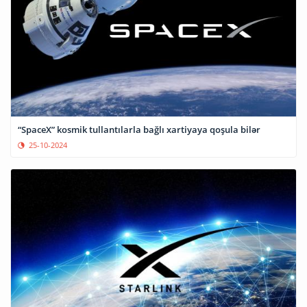
“SpaceX” kosmik tullantılarla bağlı xartiyaya qoşula bilər
25-10-2024