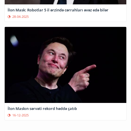
İlon Mask: Robotlar 5 il ərzində cərrahları əvəz edə bilər
28-04-2025
İlon Maskın sərvəti rekord həddə çatıb
16-12-2025