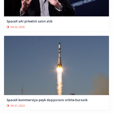
SpaceX xAI şirkətini satın alıb
04-02-2026
SpaceX kommersiya peyk daşıyıcısını orbitə buraxıb
04-01-2023