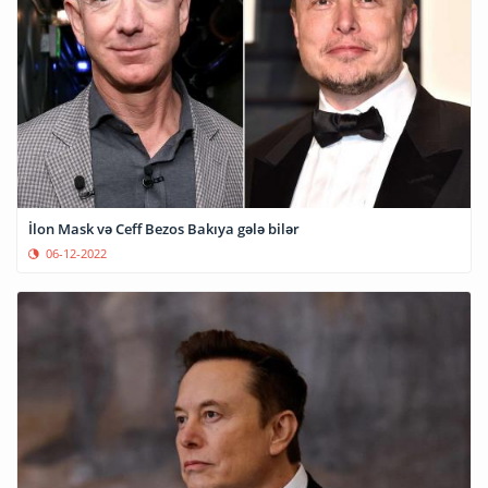
İlon Mask və Ceff Bezos Bakıya gələ bilər
06-12-2022