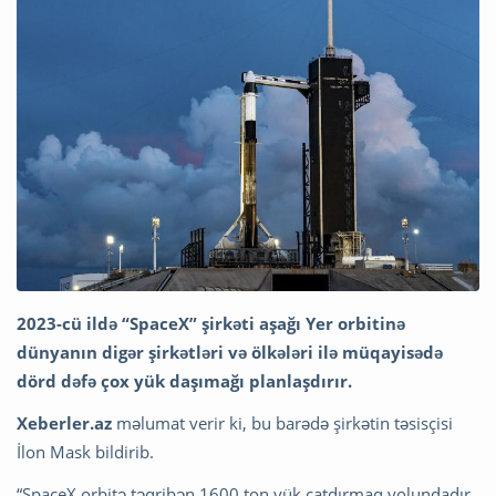
2023-cü ildə “SpaceX” şirkəti aşağı Yer orbitinə
dünyanın digər şirkətləri və ölkələri ilə müqayisədə
dörd dəfə çox yük daşımağı planlaşdırır.
Xeberler.az
məlumat verir ki, bu barədə şirkətin təsisçisi
İlon Mask bildirib.
“SpaceX orbitə təqribən 1600 ton yük çatdırmaq yolundadır,