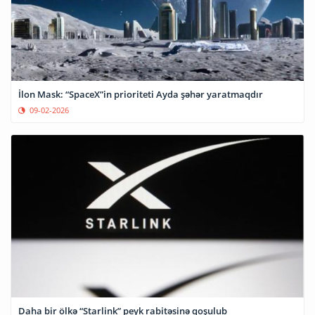
İlon Mask: “SpaceX”in prioriteti Ayda şəhər yaratmaqdır
09-02-2026
Daha bir ölkə “Starlink” peyk rabitəsinə qoşulub