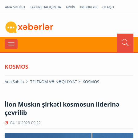
ANA SƏHİFƏ
LAYİHƏ HAQQINDA
ARXİV
XƏBƏRLƏR
ƏLAQƏ
KOSMOS
Ana Səhifə
TELEKOM VƏ NƏQLİYYAT
KOSMOS
İlon Muskın şirkəti kosmosun liderinə
çevrilib
04-10-2023
09:22