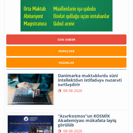
SON XƏBƏR
POPULYAR
YAZARLAR
Danimarka məktəblərdə süni
intellektdən istifadəyə nəzarəti
sərtləşdirir
08-08-2026
“Azərkosmos”un KOSMİK
Akademiyası mükafata layiq
görülüb
08-08-2026