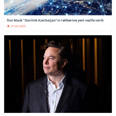
İlon Mask "Starlink Azerbaijan"ın rəhbərinə yeni vəzifə verib
27-03-2023