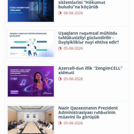
sistemlərini “Hökumət
buludu”na köçürüb
06-08-2026
Uşaqların rəqəmsal mühitdə
təhlükəsizliyi gücləndirilir -
Dəyişikliklər nəyi ehtiva edir?
05-08-2026
Azercell-dən illik “ZengimCELL”
xidməti
05-08-2026
Nazir Qazaxıstanın Prezident
Administrasiyası rəhbərinin
müavini ilə görüşüb
05-08-2026