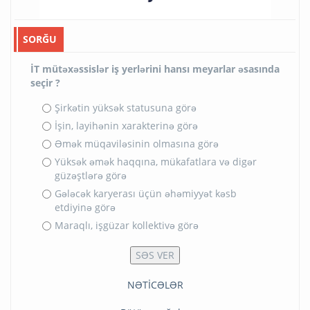
SORĞU
İT mütəxəssislər iş yerlərini hansı meyarlar əsasında
seçir ?
Şirkətin yüksək statusuna görə
İşin, layihənin xarakterinə görə
Əmək müqaviləsinin olmasına görə
Yüksək əmək haqqına, mükafatlara və digər
güzəştlərə görə
Gələcək karyerası üçün əhəmiyyət kəsb
etdiyinə görə
Maraqlı, işgüzar kollektivə görə
NƏTİCƏLƏR