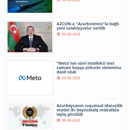
AZCON-a "Azərkosmos"la bağlı
yeni səlahiyyətlər verilib
06-08-2026
“Meta”nın süni intellekti test
zamanı başqa şirkətin sisteminə
daxil olub
06-08-2026
Azərbaycanın rəqəmsal idarəçilik
model iki beynəlxalq mükafata
layiq görülüb
06-08-2026