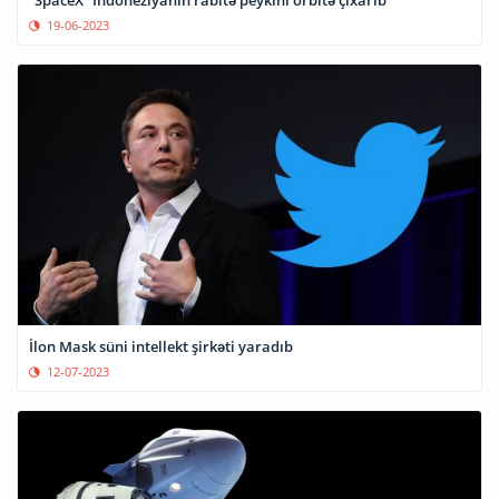
“SpaceX” İndoneziyanın rabitə peykini orbitə çıxarıb
19-06-2023
İlon Mask süni intellekt şirkəti yaradıb
12-07-2023