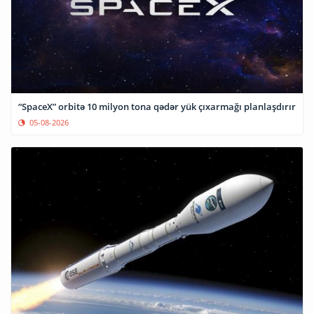
“SpaceX” orbitə 10 milyon tona qədər yük çıxarmağı planlaşdırır
05-08-2026