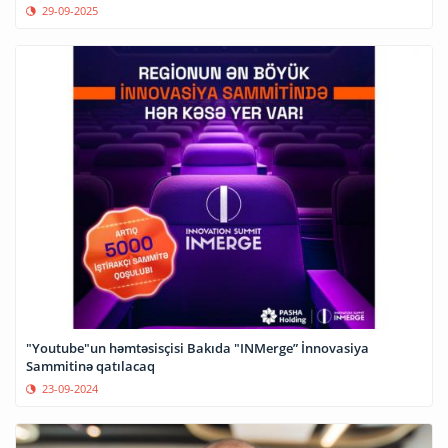
29-09-2025
"Youtube"un həmtəsisçisi Bakıda "INMerge” İnnovasiya
Sammitinə qatılacaq
23-09-2024