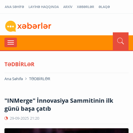
ANA SƏHİFƏ
LAYİHƏ HAQQINDA
ARXİV
XƏBƏRLƏR
ƏLAQƏ
TƏDBİRLƏR
Ana Səhifə
TƏDBİRLƏR
"INMerge" İnnovasiya Sammitinin ilk
günü başa çatıb
29-09-2025
21:20