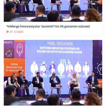
“InMerge İnnovasiyalar Sammiti”nin ilk gününün xülasəsi
01-12-2023