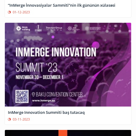
“InMerge İnnovasiyalar Sammiti”nin ilk gününün xülasəsi
01-12-2023
InMerge Innovation Summiti baş tutacaq
03-11-2023