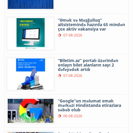
“Əmək və Məşğulluq”
altsistemində hazırda 65 mindən
çox aktiv vakansiya var
07-08-2026
“Biletim.az” portalı üzərindən
onlayn bilet alanların sayı 2
dəfəyədək artıb
07-08-2026
“Google”un məlumat emalı
mərkəzi Hindistanda etirazlara
səbəb olub
06-08-2026