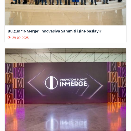
Bu gün “INMerge” İnnovasiya Sammiti işinə başlayır
29-09-2025