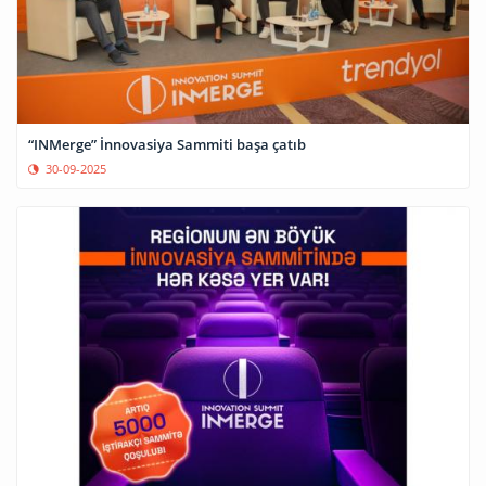
“INMerge” İnnovasiya Sammiti başa çatıb
30-09-2025