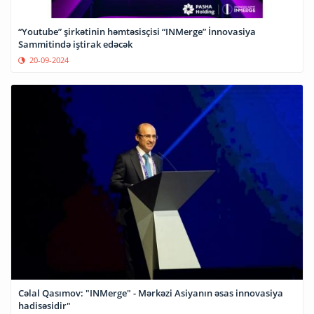
“Youtube” şirkətinin həmtəsisçisi “INMerge” İnnovasiya
Sammitində iştirak edəcək
20-09-2024
Cəlal Qasımov: "INMerge" - Mərkəzi Asiyanın əsas innovasiya
hadisəsidir"