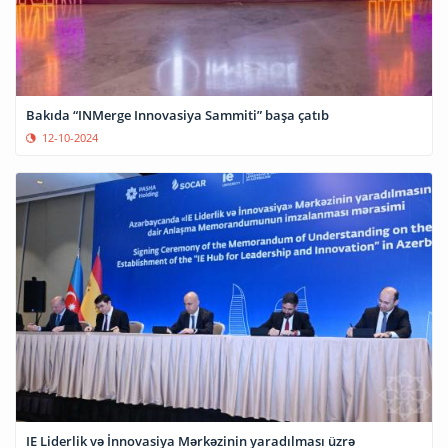
Bakıda “INMerge Innovasiya Sammiti” başa çatıb
12-10-2024
IE Liderlik və İnnovasiya Mərkəzinin yaradılması üzrə