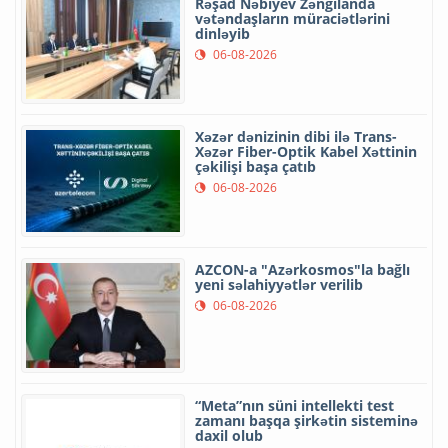
Rəşad Nəbiyev Zəngilanda
vətəndaşların müraciətlərini
dinləyib
06-08-2026
Xəzər dənizinin dibi ilə Trans-
Xəzər Fiber-Optik Kabel Xəttinin
çəkilişi başa çatıb
06-08-2026
AZCON-a "Azərkosmos"la bağlı
yeni səlahiyyətlər verilib
06-08-2026
“Meta”nın süni intellekti test
zamanı başqa şirkətin sisteminə
daxil olub