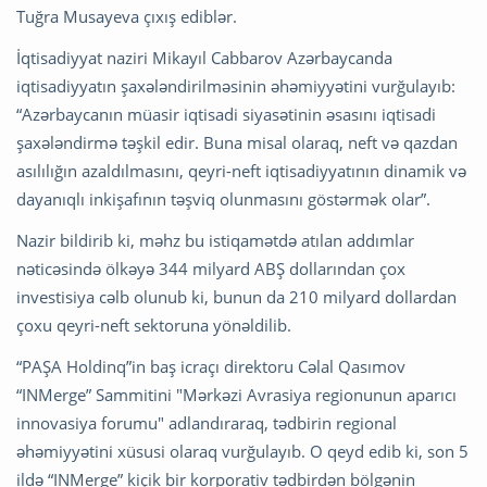
Tuğra Musayeva çıxış ediblər.
İqtisadiyyat naziri Mikayıl Cabbarov Azərbaycanda
iqtisadiyyatın şaxələndirilməsinin əhəmiyyətini vurğulayıb:
“Azərbaycanın müasir iqtisadi siyasətinin əsasını iqtisadi
şaxələndirmə təşkil edir. Buna misal olaraq, neft və qazdan
asılılığın azaldılmasını, qeyri-neft iqtisadiyyatının dinamik və
dayanıqlı inkişafının təşviq olunmasını göstərmək olar”.
Nazir bildirib ki, məhz bu istiqamətdə atılan addımlar
nəticəsində ölkəyə 344 milyard ABŞ dollarından çox
investisiya cəlb olunub ki, bunun da 210 milyard dollardan
çoxu qeyri-neft sektoruna yönəldilib.
“PAŞA Holdinq”in baş icraçı direktoru Cəlal Qasımov
“INMerge” Sammitini "Mərkəzi Avrasiya regionunun aparıcı
innovasiya forumu" adlandıraraq, tədbirin regional
əhəmiyyətini xüsusi olaraq vurğulayıb. O qeyd edib ki, son 5
ildə “INMerge” kiçik bir korporativ tədbirdən bölgənin