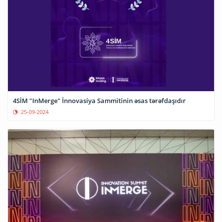
4SİM "InMerge" İnnovasiya Sammitinin əsas tərəfdaşıdır
25-09-2024