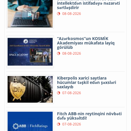
intellektdən istifadəyə nəzarəti
sərtləşdirir
08-08-2026
“Azərkosmos”un KOSMİK
Akademiyası mükafata layiq
görülüb
08-08-2026
Kiberpolis xarici saytlara
hücumlar təşkil edən şəxsləri
saxlayıb
07-08-2026
Fitch ABB-nin reytinqini növbəti
dəfə yüksəltdi!
07-08-2026