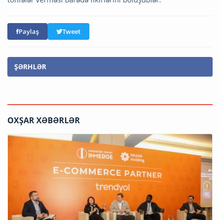
Paylaş
Tweet
ŞƏRHLƏR
OXŞAR XƏBƏRLƏR