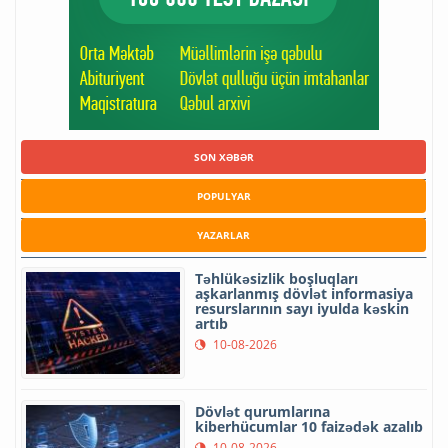
SON XƏBƏR
POPULYAR
YAZARLAR
Təhlükəsizlik boşluqları
aşkarlanmış dövlət informasiya
resurslarının sayı iyulda kəskin
artıb
10-08-2026
Dövlət qurumlarına
kiberhücumlar 10 faizədək azalıb
10-08-2026