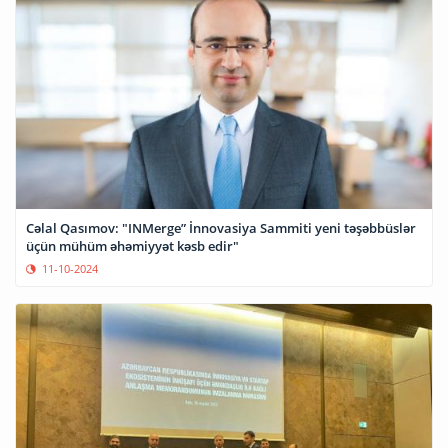
Cəlal Qasımov: "INMerge” İnnovasiya Sammiti yeni təşəbbüslər
üçün mühüm əhəmiyyət kəsb edir"
11-10-2024