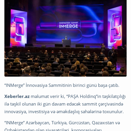
“INMerge” İnnovasiya Sammitinin birinci günü başa çatıb.
Xeberler.az
məlumat verir ki, “PAŞA Holdinq”in təşkilatçılığı
ilə təşkil olunan iki gün davam edəcək sammit çərçivəsində
innovasiya, investisiya və əməkdaşlıq sahələrinə toxunulur.
“INMerge” Azərbaycan, Türkiyə, Gürcüstan, Qazaxıstan və
Özbəkistandan olan siyasətçiləri, korporasiyaları,