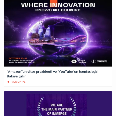
“Amazon”un vitse-prezidenti və “YouTube”un həmtəsisçisi
Bakıya gəlir
30-08-2024