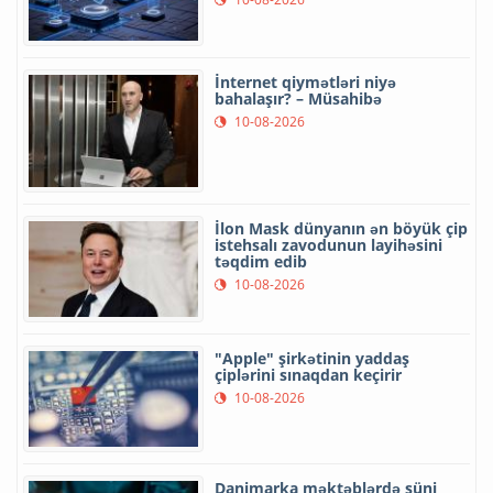
İnternet qiymətləri niyə
bahalaşır? – Müsahibə
10-08-2026
İlon Mask dünyanın ən böyük çip
istehsalı zavodunun layihəsini
təqdim edib
10-08-2026
"Apple" şirkətinin yaddaş
çiplərini sınaqdan keçirir
10-08-2026
Danimarka məktəblərdə süni