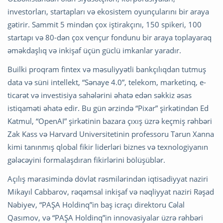
investorları, startapları və ekosistem oyunçularını bir araya
gətirir. Sammit 5 mindən çox iştirakçını, 150 spikeri, 100
startapı və 80-dən çox vençur fondunu bir araya toplayaraq
əməkdaşlıq və inkişaf üçün güclü imkanlar yaradır.
Builki proqram fintex və məsuliyyətli bankçılıqdan tutmuş
data və süni intellekt, “Sənaye 4.0”, telekom, marketinq, e-
ticarət və investisiya sahələrini əhatə edən səkkiz əsas
istiqaməti əhatə edir. Bu gün ərzində “Pixar” şirkətindən Ed
Katmul, “OpenAI” şirkətinin bazara çıxış üzrə keçmiş rəhbəri
Zak Kass və Harvard Universitetinin professoru Tarun Xanna
kimi tanınmış qlobal fikir liderləri biznes və texnologiyanın
gələcəyini formalaşdıran fikirlərini bölüşüblər.
Açılış mərasimində dövlət rəsmilərindən iqtisadiyyat naziri
Mikayıl Cabbarov, rəqəmsal inkişaf və nəqliyyat naziri Rəşad
Nəbiyev, “PAŞA Holdinq”in baş icraçı direktoru Cəlal
Qasımov, və “PAŞA Holdinq”in innovasiyalar üzrə rəhbəri