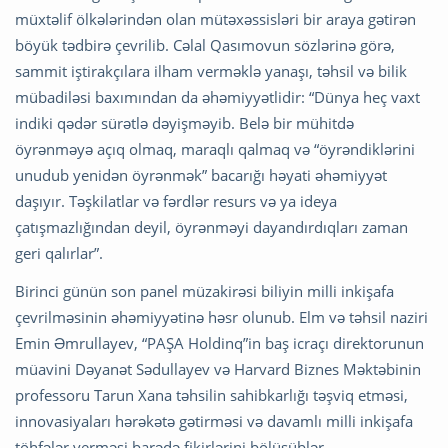
müxtəlif ölkələrindən olan mütəxəssisləri bir araya gətirən
böyük tədbirə çevrilib. Cəlal Qasımovun sözlərinə görə,
sammit iştirakçılara ilham verməklə yanaşı, təhsil və bilik
mübadiləsi baxımından da əhəmiyyətlidir: “Dünya heç vaxt
indiki qədər sürətlə dəyişməyib. Belə bir mühitdə
öyrənməyə açıq olmaq, maraqlı qalmaq və “öyrəndiklərini
unudub yenidən öyrənmək” bacarığı həyati əhəmiyyət
daşıyır. Təşkilatlar və fərdlər resurs və ya ideya
çatışmazlığından deyil, öyrənməyi dayandırdıqları zaman
geri qalırlar”.
Birinci günün son panel müzakirəsi biliyin milli inkişafa
çevrilməsinin əhəmiyyətinə həsr olunub. Elm və təhsil naziri
Emin Əmrullayev, “PAŞA Holdinq”in baş icraçı direktorunun
müavini Dəyanət Sədullayev və Harvard Biznes Məktəbinin
professoru Tarun Xana təhsilin sahibkarlığı təşviq etməsi,
innovasiyaları hərəkətə gətirməsi və davamlı milli inkişafa
töhfələr verməsi barədə fikirlərini bölüşüblər.