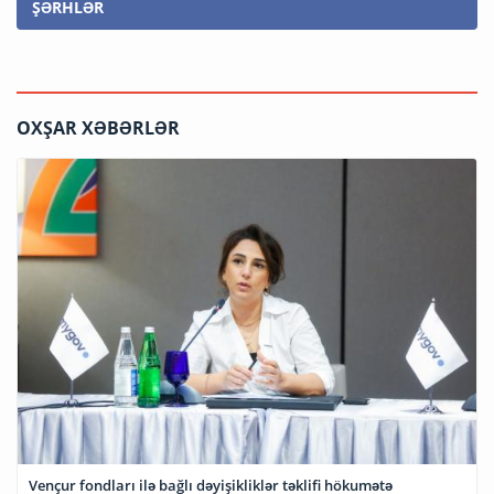
ŞƏRHLƏR
OXŞAR XƏBƏRLƏR
Vençur fondları ilə bağlı dəyişikliklər təklifi hökumətə