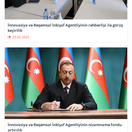
İnnovasiya və Rəqəmsal İnkişaf Agentliyinin rəhbərliyi ilə görüş
keçirilib
23-02-2023
İnnovasiya və Rəqəmsal İnkişaf Agentliyinin nizamnamə fondu
artırılıb