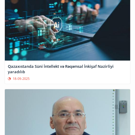
Qazaxıstanda Süni İntellekt və Rəqəmsal İnkişaf Nazirliyi
yaradılıb
18-09-2025