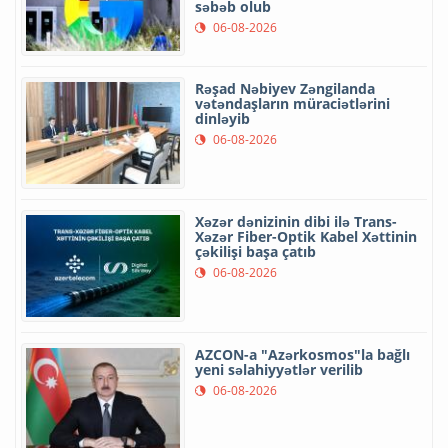
səbəb olub
06-08-2026
Rəşad Nəbiyev Zəngilanda
vətəndaşların müraciətlərini
dinləyib
06-08-2026
Xəzər dənizinin dibi ilə Trans-
Xəzər Fiber-Optik Kabel Xəttinin
çəkilişi başa çatıb
06-08-2026
AZCON-a "Azərkosmos"la bağlı
yeni səlahiyyətlər verilib
06-08-2026