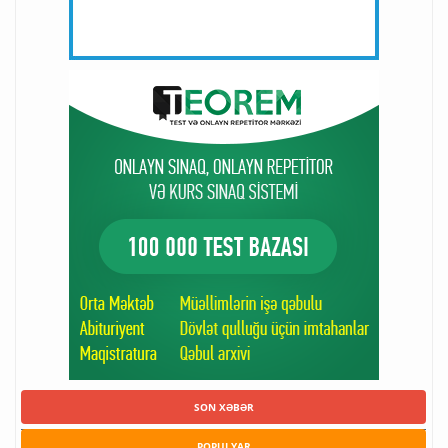
SON XƏBƏR
POPULYAR