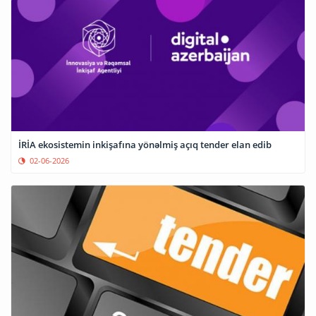
İRİA ekosistemin inkişafına yönəlmiş açıq tender elan edib
02-06-2026