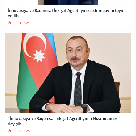
İnnovasiya və Rəqəmsal İnkişaf Agentliyinə sədr müavini təyin
edilib
10-01-2024
"İnnovasiya və Rəqəmsal İnkişaf Agentliyinin Nizamnaməsi"
dəyişib
12-08-2025