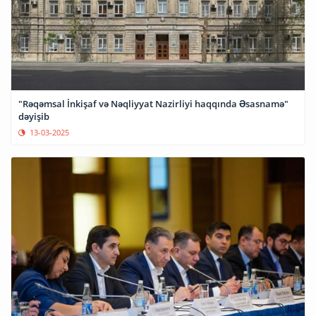
"Rəqəmsal İnkişaf və Nəqliyyat Nazirliyi haqqında Əsasnamə"
dəyişib
13-03-2025