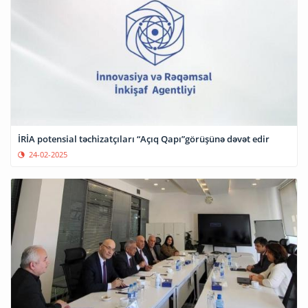
İRİA potensial təchizatçıları “Açıq Qapı”görüşünə dəvət edir
24-02-2025