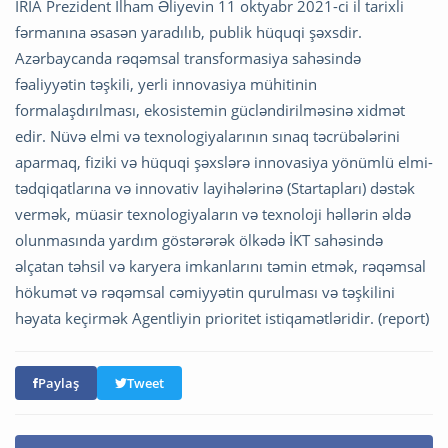
İRİA Prezident İlham Əliyevin 11 oktyabr 2021-ci il tarixli
fərmanına əsasən yaradılıb, publik hüquqi şəxsdir.
Azərbaycanda rəqəmsal transformasiya sahəsində
fəaliyyətin təşkili, yerli innovasiya mühitinin
formalaşdırılması, ekosistemin gücləndirilməsinə xidmət
edir. Nüvə elmi və texnologiyalarının sınaq təcrübələrini
aparmaq, fiziki və hüquqi şəxslərə innovasiya yönümlü elmi-
tədqiqatlarına və innovativ layihələrinə (Startapları) dəstək
vermək, müasir texnologiyaların və texnoloji həllərin əldə
olunmasında yardım göstərərək ölkədə İKT sahəsində
əlçatan təhsil və karyera imkanlarını təmin etmək, rəqəmsal
hökumət və rəqəmsal cəmiyyətin qurulması və təşkilini
həyata keçirmək Agentliyin prioritet istiqamətləridir. (report)
Paylaş
Tweet