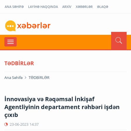
ANA SƏHİFƏ
LAYİHƏ HAQQINDA
ARXİV
XƏBƏRLƏR
ƏLAQƏ
TƏDBİRLƏR
Ana Səhifə
TƏDBİRLƏR
İnnovasiya və Rəqəmsal İnkişaf
Agentliyinin departament rəhbəri işdən
çıxıb
23-06-2023
14:37