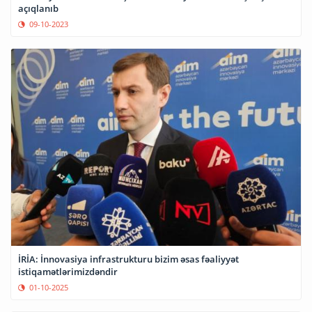
açıqlanıb
09-10-2023
İRİA: İnnovasiya infrastrukturu bizim əsas fəaliyyət
istiqamətlərimizdəndir
01-10-2025