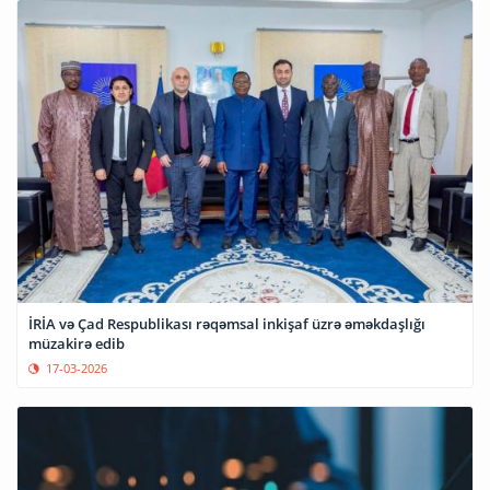
İRİA və Çad Respublikası rəqəmsal inkişaf üzrə əməkdaşlığı
müzakirə edib
17-03-2026