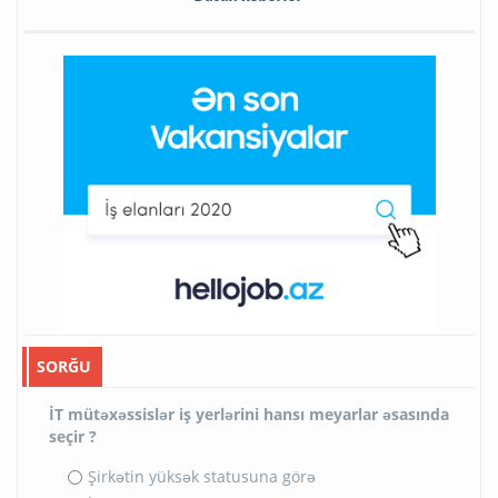
SORĞU
İT mütəxəssislər iş yerlərini hansı meyarlar əsasında
seçir ?
Şirkətin yüksək statusuna görə