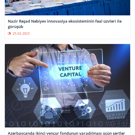
Nazir Rəşad Nəbiyev innovasiya ekosisteminin fəal üzvləri ilə
görüşüb
25-02-2023
Azərbaycanda ikinci vençur fondunun yaradılması üçün şərtlər