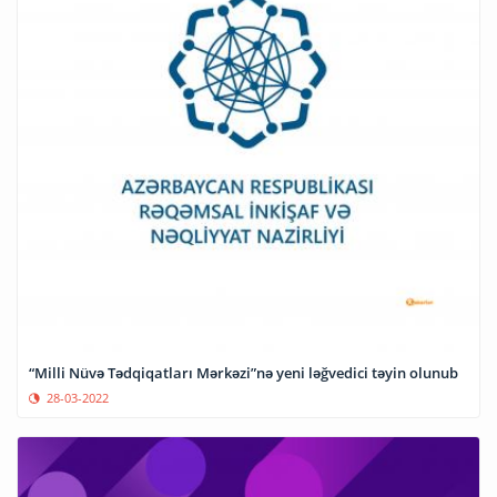
“Milli Nüvə Tədqiqatları Mərkəzi”nə yeni ləğvedici təyin olunub
28-03-2022