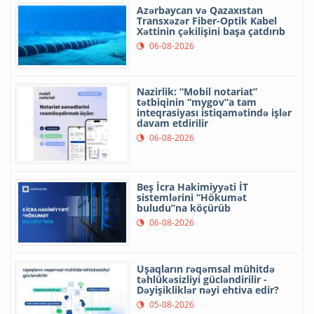
Azərbaycan və Qazaxıstan
Transxəzər Fiber-Optik Kabel
Xəttinin çəkilişini başa çatdırıb
06-08-2026
Nazirlik: “Mobil notariat”
tətbiqinin “mygov”a tam
inteqrasiyası istiqamətində işlər
davam etdirilir
06-08-2026
Beş İcra Hakimiyyəti İT
sistemlərini “Hökumət
buludu”na köçürüb
06-08-2026
Uşaqların rəqəmsal mühitdə
təhlükəsizliyi gücləndirilir -
Dəyişikliklər nəyi ehtiva edir?
05-08-2026