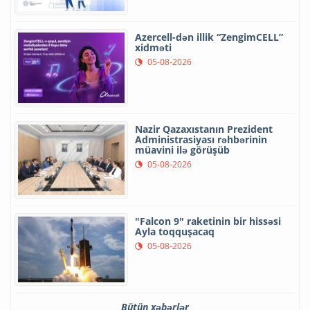
Azercell-dən illik “ZengimCELL”
xidməti
05-08-2026
Nazir Qazaxıstanın Prezident
Administrasiyası rəhbərinin
müavini ilə görüşüb
05-08-2026
"Falcon 9" raketinin bir hissəsi
Ayla toqquşacaq
05-08-2026
Bütün xəbərlər