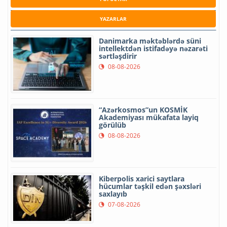
YAZARLAR
Danimarka məktəblərdə süni
intellektdən istifadəyə nəzarəti
sərtləşdirir
08-08-2026
“Azərkosmos”un KOSMİK
Akademiyası mükafata layiq
görülüb
08-08-2026
Kiberpolis xarici saytlara
hücumlar təşkil edən şəxsləri
saxlayıb
07-08-2026