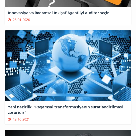
İnnovasiya və Rəqəmsal İnkişaf Agentliyi auditor seçir
26-01-2026
Yeni nazirlik: "Rəqəmsal transformasiyanın sürətləndirilməsi
zəruridir"
12-10-2021