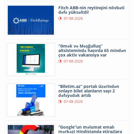
Fitch ABB-nin reytinqini növbəti
dəfə yüksəltdi!
07-08-2026
“Əmək və Məşğulluq”
altsistemində hazırda 65 mindən
çox aktiv vakansiya var
07-08-2026
“Biletim.az” portalı üzərindən
onlayn bilet alanların sayı 2
dəfəyədək artıb
07-08-2026
“Google”un məlumat emalı
mərkəzi Hindistanda etirazlara