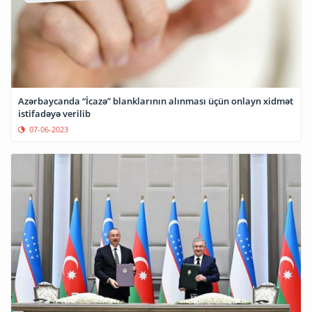
Azərbaycanda “İcazə” blanklarının alınması üçün onlayn xidmət
istifadəyə verilib
07-06-2023