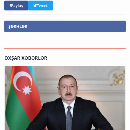
Paylaş
Tweet
ŞƏRHLƏR
OXŞAR XƏBƏRLƏR