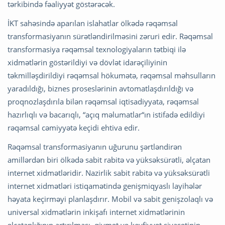
tərkibində fəaliyyət göstərəcək.
İKT sahəsində aparılan islahatlar ölkədə rəqəmsal
transformasiyanın sürətləndirilməsini zəruri edir. Rəqəmsal
transformasiya rəqəmsal texnologiyaların tətbiqi ilə
xidmətlərin göstərildiyi və dövlət idarəçiliyinin
təkmilləşdirildiyi rəqəmsal hökumətə, rəqəmsal məhsulların
yaradıldığı, biznes proseslərinin avtomatlaşdırıldığı və
proqnozlaşdırıla bilən rəqəmsal iqtisadiyyata, rəqəmsal
hazırlıqlı və bacarıqlı, “açıq məlumatlar“ın istifadə edildiyi
rəqəmsal cəmiyyətə keçidi ehtiva edir.
Rəqəmsal transformasiyanın uğurunu şərtləndirən
amillərdən biri ölkədə sabit rabitə və yüksəksürətli, əlçatan
internet xidmətləridir. Nazirlik sabit rabitə və yüksəksürətli
internet xidmətləri istiqamətində genişmiqyaslı layihələr
həyata keçirməyi planlaşdırır. Mobil və sabit genişzolaqlı və
universal xidmətlərin inkişafı internet xidmətlərinin