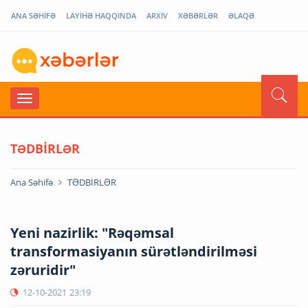
ANA SƏHİFƏ
LAYİHƏ HAQQINDA
ARXİV
XƏBƏRLƏR
ƏLAQƏ
TƏDBİRLƏR
Ana Səhifə
TƏDBİRLƏR
Yeni nazirlik: "Rəqəmsal
transformasiyanın sürətləndirilməsi
zəruridir"
12-10-2021
23:19