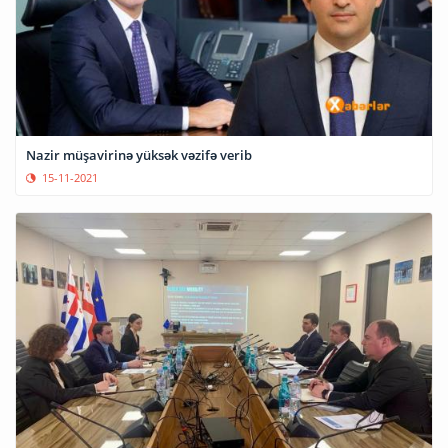
Nazir müşavirinə yüksək vəzifə verib
15-11-2021