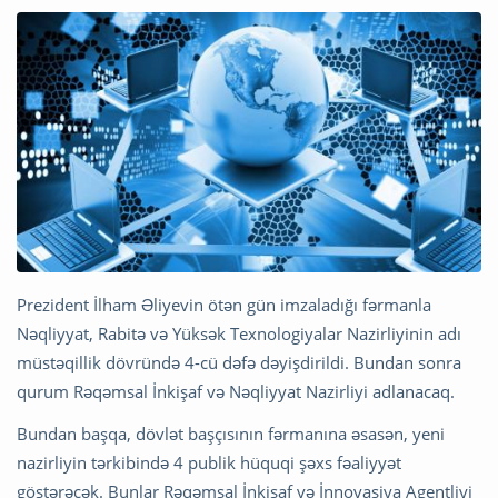
Prezident İlham Əliyevin ötən gün imzaladığı fərmanla
Nəqliyyat, Rabitə və Yüksək Texnologiyalar Nazirliyinin adı
müstəqillik dövründə 4-cü dəfə dəyişdirildi. Bundan sonra
qurum Rəqəmsal İnkişaf və Nəqliyyat Nazirliyi adlanacaq.
Bundan başqa, dövlət başçısının fərmanına əsasən, yeni
nazirliyin tərkibində 4 publik hüquqi şəxs fəaliyyət
göstərəcək. Bunlar Rəqəmsal İnkişaf və İnnovasiya Agentliyi