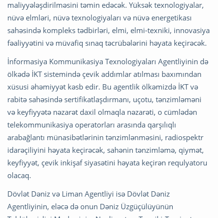
maliyyələşdirilməsini təmin edəcək. Yüksək texnologiyalar,
nüvə elmləri, nüvə texnologiyaları və nüvə energetikası
sahəsində kompleks tədbirləri, elmi, elmi-texniki, innovasiya
fəaliyyətini və müvafiq sınaq təcrübələrini həyata keçirəcək.
İnformasiya Kommunikasiya Texnologiyaları Agentliyinin də
ölkədə İKT sistemində çevik addımlar atılması baxımından
xüsusi əhəmiyyət kəsb edir. Bu agentlik ölkəmizdə İKT və
rabitə sahəsində sertifikatlaşdırmanı, uçotu, tənzimləməni
və keyfiyyətə nəzarət daxil olmaqla nəzarəti, o cümlədən
telekommunikasiya operatorları arasında qarşılıqlı
arabağlantı münasibətlərinin tənzimlənməsini, radiospektr
idarəçiliyini həyata keçirəcək, sahənin tənzimləmə, qiymət,
keyfiyyət, çevik inkişaf siyasətini həyata keçirən requlyatoru
olacaq.
Dövlət Dəniz və Liman Agentliyi isə Dövlət Dəniz
Agentliyinin, eləcə də onun Dəniz Üzgüçülüyünün