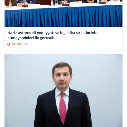
Nazir avtomobil nəqliyyatı və logistika şirkətlərinin
nümayəndələri ilə görüşüb
04-08-2022