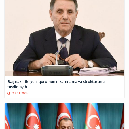
Baş nazir iki yeni qurumun nizamnamə və strukturunu
təsdiqləyib
23-11-2018