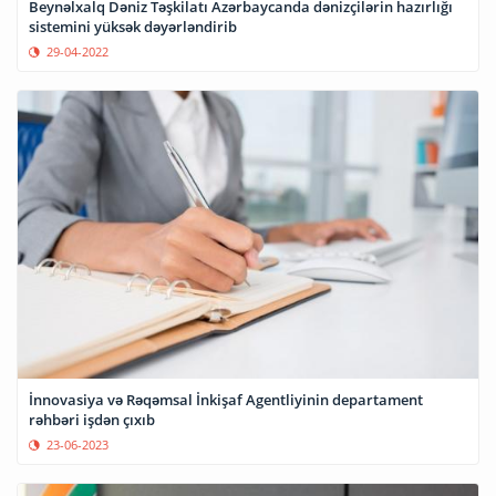
Beynəlxalq Dəniz Təşkilatı Azərbaycanda dənizçilərin hazırlığı
sistemini yüksək dəyərləndirib
29-04-2022
İnnovasiya və Rəqəmsal İnkişaf Agentliyinin departament
rəhbəri işdən çıxıb
23-06-2023