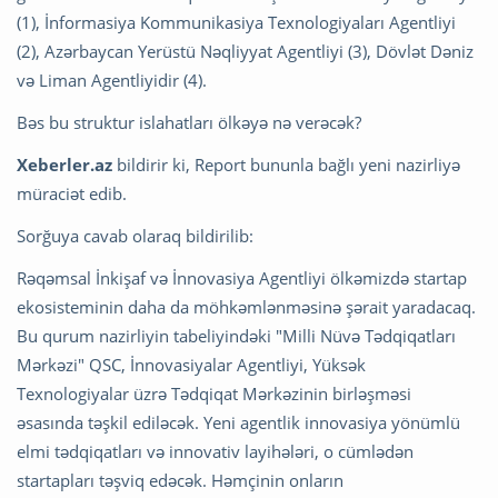
(1), İnformasiya Kommunikasiya Texnologiyaları Agentliyi
(2), Azərbaycan Yerüstü Nəqliyyat Agentliyi (3), Dövlət Dəniz
və Liman Agentliyidir (4).
Bəs bu struktur islahatları ölkəyə nə verəcək?
Xeberler.az
bildirir ki, Report bununla bağlı yeni nazirliyə
müraciət edib.
Sorğuya cavab olaraq bildirilib:
Rəqəmsal İnkişaf və İnnovasiya Agentliyi ölkəmizdə startap
ekosisteminin daha da möhkəmlənməsinə şərait yaradacaq.
Bu qurum nazirliyin tabeliyindəki "Milli Nüvə Tədqiqatları
Mərkəzi" QSC, İnnovasiyalar Agentliyi, Yüksək
Texnologiyalar üzrə Tədqiqat Mərkəzinin birləşməsi
əsasında təşkil ediləcək. Yeni agentlik innovasiya yönümlü
elmi tədqiqatları və innovativ layihələri, o cümlədən
startapları təşviq edəcək. Həmçinin onların