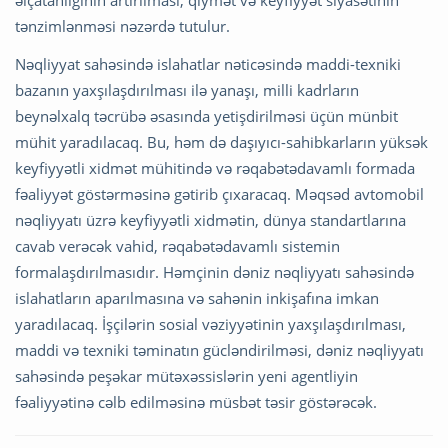
əlçatanlığının artırılması, qiymət və keyfiyyət siyasətinin
tənzimlənməsi nəzərdə tutulur.
Nəqliyyat sahəsində islahatlar nəticəsində maddi-texniki
bazanın yaxşılaşdırılması ilə yanaşı, milli kadrların
beynəlxalq təcrübə əsasında yetişdirilməsi üçün münbit
mühit yaradılacaq. Bu, həm də daşıyıcı-sahibkarların yüksək
keyfiyyətli xidmət mühitində və rəqabətədavamlı formada
fəaliyyət göstərməsinə gətirib çıxaracaq. Məqsəd avtomobil
nəqliyyatı üzrə keyfiyyətli xidmətin, dünya standartlarına
cavab verəcək vahid, rəqabətədavamlı sistemin
formalaşdırılmasıdır. Həmçinin dəniz nəqliyyatı sahəsində
islahatların aparılmasına və sahənin inkişafına imkan
yaradılacaq. İşçilərin sosial vəziyyətinin yaxşılaşdırılması,
maddi və texniki təminatın gücləndirilməsi, dəniz nəqliyyatı
sahəsində peşəkar mütəxəssislərin yeni agentliyin
fəaliyyətinə cəlb edilməsinə müsbət təsir göstərəcək.