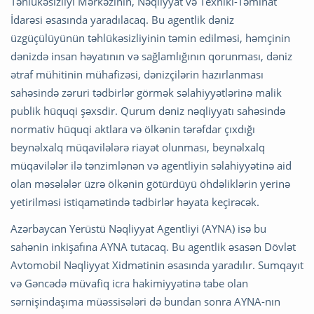
Təhlükəsizliyi Mərkəzinin, Nəqliyyat və Texniki-Təminat
İdarəsi əsasında yaradılacaq. Bu agentlik dəniz
üzgüçülüyünün təhlükəsizliyinin təmin edilməsi, həmçinin
dənizdə insan həyatının və sağlamlığının qorunması, dəniz
ətraf mühitinin mühafizəsi, dənizçilərin hazırlanması
sahəsində zəruri tədbirlər görmək səlahiyyətlərinə malik
publik hüquqi şəxsdir. Qurum dəniz nəqliyyatı sahəsində
normativ hüquqi aktlara və ölkənin tərəfdar çıxdığı
beynəlxalq müqavilələrə riayət olunması, beynəlxalq
müqavilələr ilə tənzimlənən və agentliyin səlahiyyətinə aid
olan məsələlər üzrə ölkənin götürdüyü öhdəliklərin yerinə
yetirilməsi istiqamətində tədbirlər həyata keçirəcək.
Azərbaycan Yerüstü Nəqliyyat Agentliyi (AYNA) isə bu
sahənin inkişafına AYNA tutacaq. Bu agentlik əsasən Dövlət
Avtomobil Nəqliyyat Xidmətinin əsasında yaradılır. Sumqayıt
və Gəncədə müvafiq icra hakimiyyətinə tabe olan
sərnişindaşıma müəssisələri də bundan sonra AYNA-nın