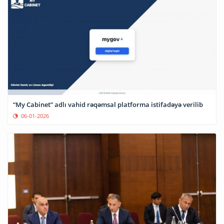
“My Cabinet” adlı vahid rəqəmsal platforma istifadəyə verilib
06-01-2026