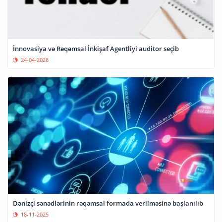
İnnovasiya və Rəqəmsal İnkişaf Agentliyi auditor seçib
24-04-2026
Dənizçi sənədlərinin rəqəmsal formada verilməsinə başlanılıb
18-11-2025