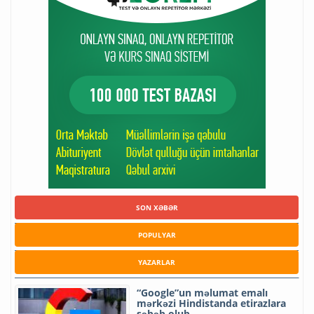
SON XƏBƏR
POPULYAR
YAZARLAR
“Google”un məlumat emalı
mərkəzi Hindistanda etirazlara
səbəb olub