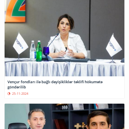
Vençur fondları ilə bağlı dəyişikliklər təklifi hökumətə
göndərilib
25-11-2024