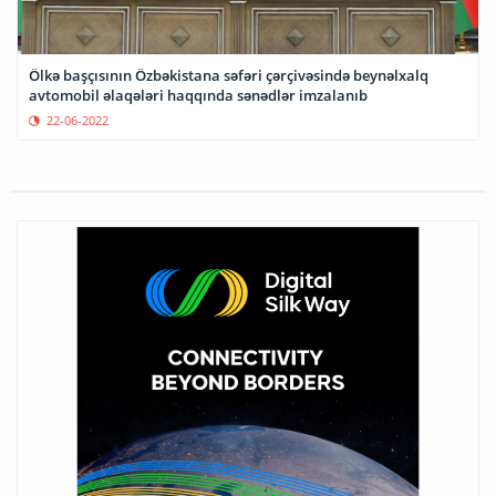
Ölkə başçısının Özbəkistana səfəri çərçivəsində beynəlxalq
avtomobil əlaqələri haqqında sənədlər imzalanıb
22-06-2022