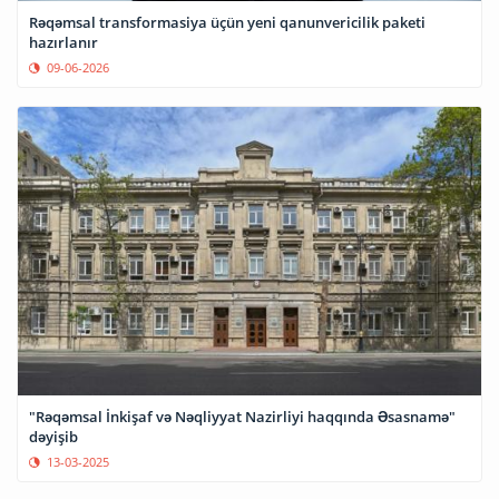
Rəqəmsal transformasiya üçün yeni qanunvericilik paketi
hazırlanır
09-06-2026
"Rəqəmsal İnkişaf və Nəqliyyat Nazirliyi haqqında Əsasnamə"
dəyişib
13-03-2025