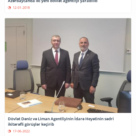
Azərbaycanda iki yeni dövlət agentliyi yaradılıb
12-01-2018
Dövlət Dəniz və Liman Agentliyinin İdarə Heyətinin sədri
ikitərəfli görüşlər keçirib
17-06-2022