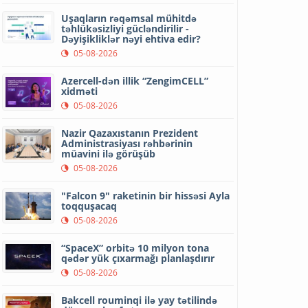
Uşaqların rəqəmsal mühitdə
təhlükəsizliyi gücləndirilir -
Dəyişikliklər nəyi ehtiva edir?
05-08-2026
Azercell-dən illik “ZengimCELL”
xidməti
05-08-2026
Nazir Qazaxıstanın Prezident
Administrasiyası rəhbərinin
müavini ilə görüşüb
05-08-2026
"Falcon 9" raketinin bir hissəsi Ayla
toqquşacaq
05-08-2026
“SpaceX” orbitə 10 milyon tona
qədər yük çıxarmağı planlaşdırır
05-08-2026
Bakcell rouminqi ilə yay tətilində