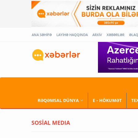
ANA SƏHİFƏ
LAYİHƏ HAQQINDA
ARXİV
XƏBƏRLƏR
ƏLA
RƏQƏMSAL DÜNYA
E - HÖKUMƏT
TE
SOSİAL MEDIA