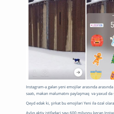
Instagram-a gələn yeni emojilər arasında arasınd
saatı, məkan məlumatını paylaşmaq və yaxud da s
Qeyd edək ki, şirkət bu emojiləri Yeni ilə özəl olar
Aylıq aktiv istifadəçi sayı 600 milyonu keçən Insta