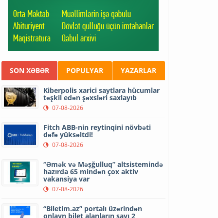
SON XƏBƏR
POPULYAR
YAZARLAR
Kiberpolis xarici saytlara hücumlar
təşkil edən şəxsləri saxlayıb
07-08-2026
Fitch ABB-nin reytinqini növbəti
dəfə yüksəltdi!
07-08-2026
“Əmək və Məşğulluq” altsistemində
hazırda 65 mindən çox aktiv
vakansiya var
07-08-2026
“Biletim.az” portalı üzərindən
onlayn bilet alanların sayı 2