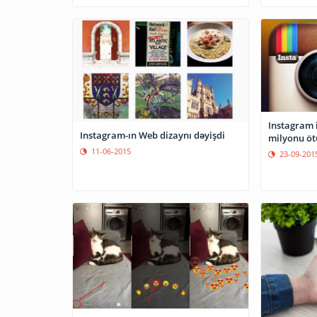
Instagram i
Instagram-ın Web dizaynı dəyişdi
milyonu öt
11-06-2015
23-09-201