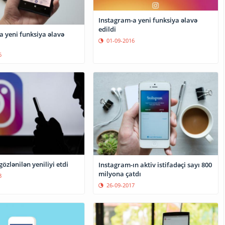
Instagram-a yeni funksiya əlavə
edildi
a yeni funksiya əlavə
01-09-2016
6
özlənilən yeniliyi etdi
Instagram-ın aktiv istifadəçi sayı 800
milyona çatdı
8
26-09-2017