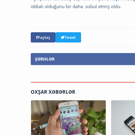
iddialı olduğunu bir daha sübut etmiş oldu.
Paylaş
Tweet
ŞƏRHLƏR
OXŞAR XƏBƏRLƏR