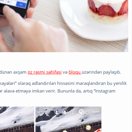
yi dünən axşam
öz rəsmi səhifəsi
və
bloqu
üzərindən paylaşıb.
kayələri” olaraq adlandırılan hissəsini maraqlandıran bu yenilik
ilər əlavə etməyə imkan verir. Bununla da, artıq “Instagram