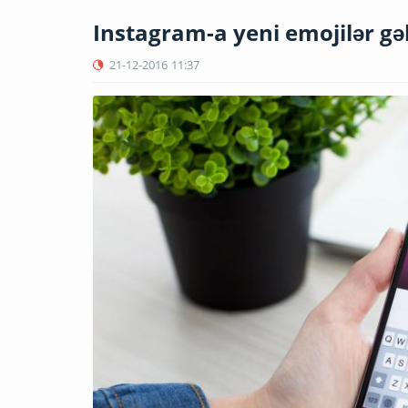
Instagram-a yeni emojilər gə
21-12-2016
11:37