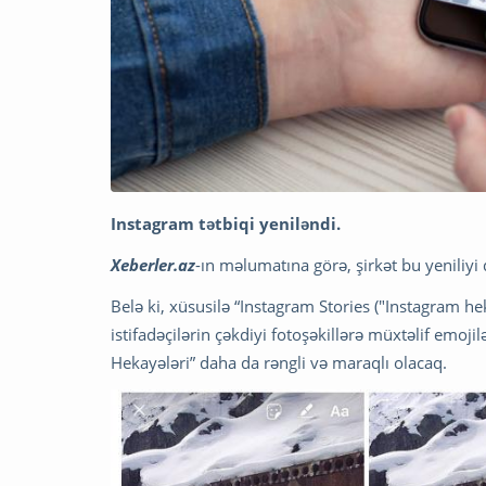
Instagram tətbiqi yeniləndi.
Xeberler.az
-ın məlumatına görə, şirkət bu yenili
Belə ki, xüsusilə “Instagram Stories ("Instagram he
istifadəçilərin çəkdiyi fotoşəkillərə müxtəlif emoj
Hekayələri” daha da rəngli və maraqlı olacaq.