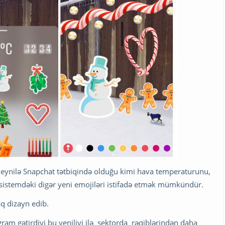
a eynilə Snapchat tətbiqində olduğu kimi hava temperaturunu,
istemdəki digər yeni emojiləri istifadə etmək mümkündür.
aq dizayn edib.
gram gətirdiyi bu yeniliyi ilə sektorda rəqiblərindən daha