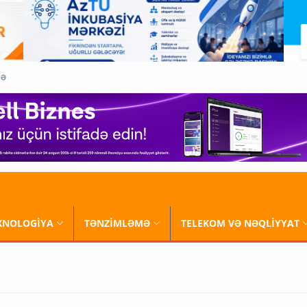
QƏ
XNOLOGİYA
TƏNZİMLƏMƏ
TELEKOM VƏ NƏQLİYYAT