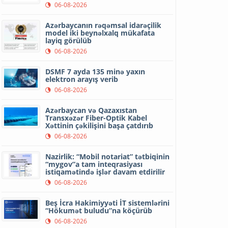
06-08-2026
Azərbaycanın rəqəmsal idarəçilik
model iki beynəlxalq mükafata
layiq görülüb
06-08-2026
DSMF 7 ayda 135 minə yaxın
elektron arayış verib
06-08-2026
Azərbaycan və Qazaxıstan
Transxəzər Fiber-Optik Kabel
Xəttinin çəkilişini başa çatdırıb
06-08-2026
Nazirlik: “Mobil notariat” tətbiqinin
“mygov”a tam inteqrasiyası
istiqamətində işlər davam etdirilir
06-08-2026
Beş İcra Hakimiyyəti İT sistemlərini
“Hökumət buludu”na köçürüb
06-08-2026