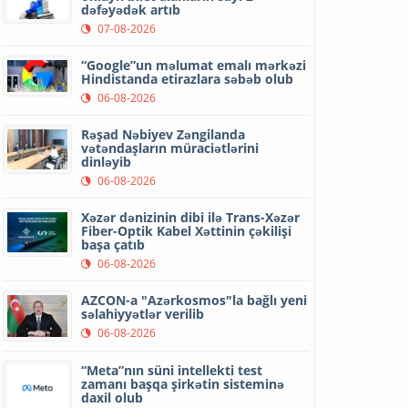
dəfəyədək artıb
07-08-2026
“Google”un məlumat emalı mərkəzi
Hindistanda etirazlara səbəb olub
06-08-2026
Rəşad Nəbiyev Zəngilanda
vətəndaşların müraciətlərini
dinləyib
06-08-2026
Xəzər dənizinin dibi ilə Trans-Xəzər
Fiber-Optik Kabel Xəttinin çəkilişi
başa çatıb
06-08-2026
AZCON-a "Azərkosmos"la bağlı yeni
səlahiyyətlər verilib
06-08-2026
“Meta”nın süni intellekti test
zamanı başqa şirkətin sisteminə
daxil olub