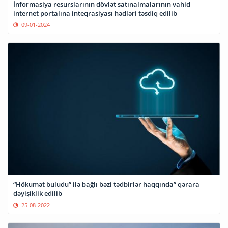
İnformasiya resurslarının dövlət satınalmalarının vahid
internet portalına inteqrasiyası hədləri təsdiq edilib
09-01-2024
“Hökumət buludu” ilə bağlı bəzi tədbirlər haqqında” qərara
dəyişiklik edilib
25-08-2022