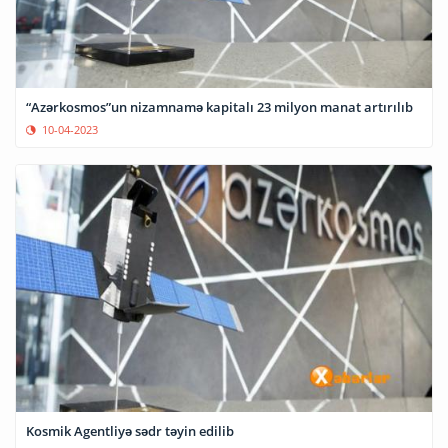
“Azərkosmos”un nizamnamə kapitalı 23 milyon manat artırılıb
10-04-2023
Kosmik Agentliyə sədr təyin edilib