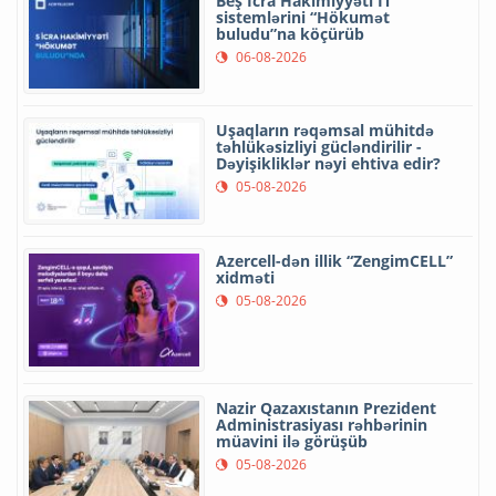
Beş İcra Hakimiyyəti İT
sistemlərini “Hökumət
buludu”na köçürüb
06-08-2026
Uşaqların rəqəmsal mühitdə
təhlükəsizliyi gücləndirilir -
Dəyişikliklər nəyi ehtiva edir?
05-08-2026
Azercell-dən illik “ZengimCELL”
xidməti
05-08-2026
Nazir Qazaxıstanın Prezident
Administrasiyası rəhbərinin
müavini ilə görüşüb
05-08-2026