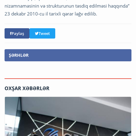
nizamnaməsinin və strukturunun təsdiq edilməsi haqqında”
23 dekabr 2010-cu il tarixli qərar ləğv edilib.
Paylaş
Tweet
ŞƏRHLƏR
OXŞAR XƏBƏRLƏR