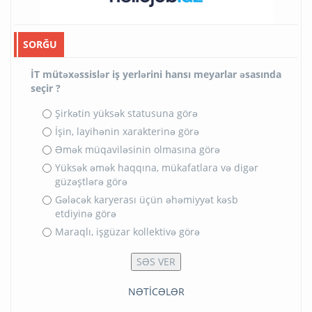
SORĞU
İT mütəxəssislər iş yerlərini hansı meyarlar əsasında
seçir ?
Şirkətin yüksək statusuna görə
İşin, layihənin xarakterinə görə
Əmək müqaviləsinin olmasına görə
Yüksək əmək haqqına, mükafatlara və digər
güzəştlərə görə
Gələcək karyerası üçün əhəmiyyət kəsb
etdiyinə görə
Maraqlı, işgüzar kollektivə görə
NƏTİCƏLƏR