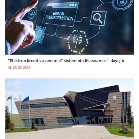
"Elektron kredit və zəmanət" sisteminin Əsasnaməsi" dəyişib
03-08-2026