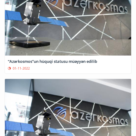
“Azərkosmos”un hüquqi statusu müəyyən edilib
01-11-2022