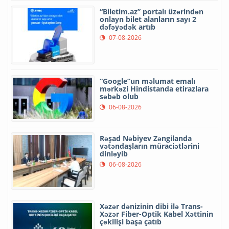
“Biletim.az” portalı üzərindən
onlayn bilet alanların sayı 2
dəfəyədək artıb
07-08-2026
“Google”un məlumat emalı
mərkəzi Hindistanda etirazlara
səbəb olub
06-08-2026
Rəşad Nəbiyev Zəngilanda
vətəndaşların müraciətlərini
dinləyib
06-08-2026
Xəzər dənizinin dibi ilə Trans-
Xəzər Fiber-Optik Kabel Xəttinin
çəkilişi başa çatıb