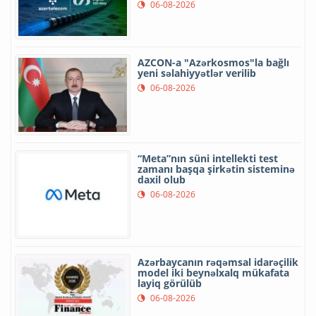
06-08-2026
AZCON-a "Azərkosmos"la bağlı
yeni səlahiyyətlər verilib
06-08-2026
“Meta”nın süni intellekti test
zamanı başqa şirkətin sisteminə
daxil olub
06-08-2026
Azərbaycanın rəqəmsal idarəçilik
model iki beynəlxalq mükafata
layiq görülüb
06-08-2026