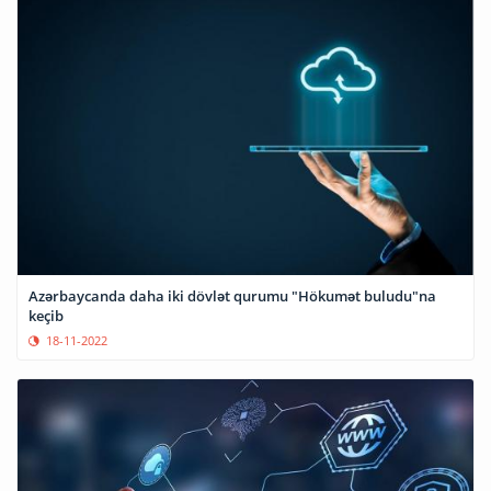
Azərbaycanda daha iki dövlət qurumu "Hökumət buludu"na
keçib
18-11-2022