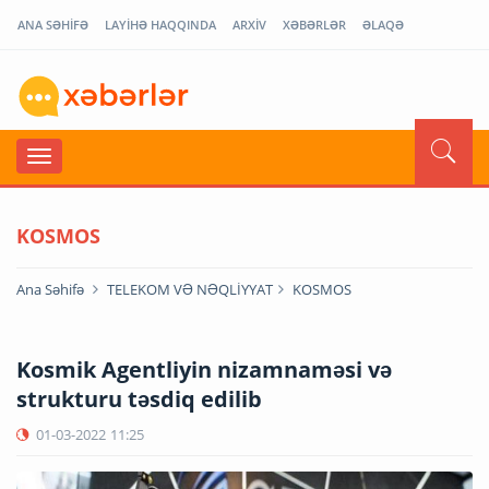
ANA SƏHİFƏ
LAYİHƏ HAQQINDA
ARXİV
XƏBƏRLƏR
ƏLAQƏ
KOSMOS
Ana Səhifə
TELEKOM VƏ NƏQLİYYAT
KOSMOS
Kosmik Agentliyin nizamnaməsi və
strukturu təsdiq edilib
01-03-2022
11:25