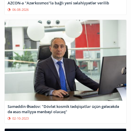
AZCON-a "Azərkosmos"la bağlı yeni səlahiyyətlər verilib
06-08-2026
Saməddin Əsədov: "Dövlət kosmik tədqiqatlar üçün gələcəkdə
də əsas maliyyə mənbəyi olacaq"
02-10-2023