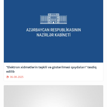
“Elektron xidmətlərin təşkili və göstərilməsi qaydaları” təsdiq
edilib
06-08-2025