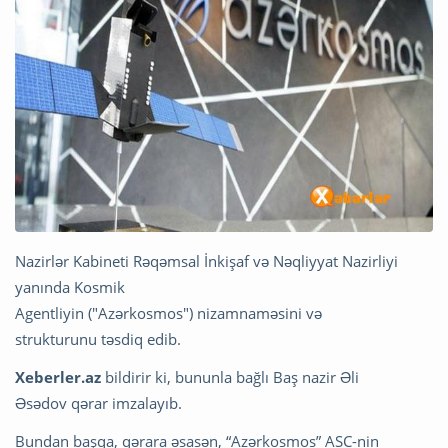
Nazirlər Kabineti Rəqəmsal İnkişaf və Nəqliyyat Nazirliyi
yanında Kosmik
Agentliyin ("Azərkosmos") nizamnaməsini və
strukturunu təsdiq edib.
Xeberler.az
bildirir ki, bununla bağlı Baş nazir Əli
Əsədov qərar imzalayıb.
Bundan başqa, qərara əsasən, “Azərkosmos” ASC-nin