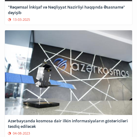
"Rəqəmsal İnkişaf və Nəqliyyat Nazirliyi haqqında Əsasnamə"
dəyişib
13-03-2025
Azərbaycanda kosmosa dair ilkin informasiyaların göstəriciləri
təsdiq ediləcək
04-08-2023