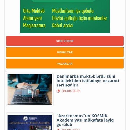
SON XƏBƏR
POPULYAR
YAZARLAR
Danimarka məktəblərdə süni
intellektdən istifadəyə nəzarəti
sərtləşdirir
08-08-2026
“Azərkosmos”un KOSMİK
Akademiyası mükafata layiq
görülüb