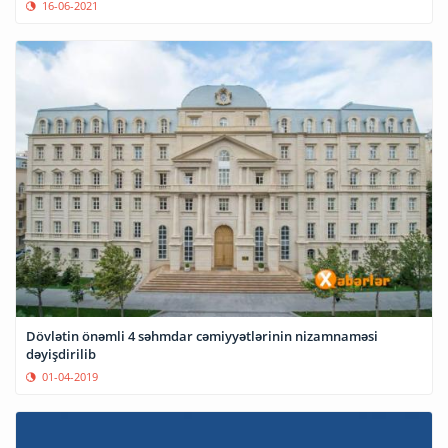
16-06-2021
Dövlətin önəmli 4 səhmdar cəmiyyətlərinin nizamnaməsi
dəyişdirilib
01-04-2019