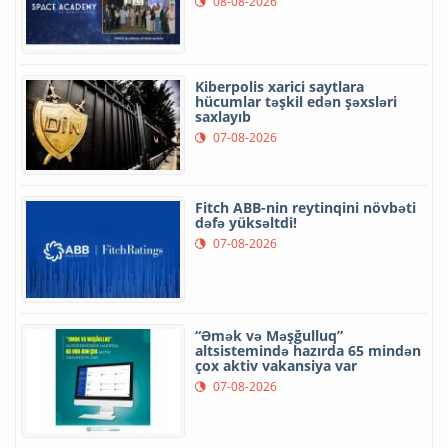
08-08-2026
Kiberpolis xarici saytlara
hücumlar təşkil edən şəxsləri
saxlayıb
07-08-2026
Fitch ABB-nin reytinqini növbəti
dəfə yüksəltdi!
07-08-2026
“Əmək və Məşğulluq”
altsistemində hazırda 65 mindən
çox aktiv vakansiya var
07-08-2026