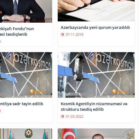
Azərbaycanda yeni qurum yaradıldı
İnkişafı Fondu”nun
i təsdiqlənib
07-11-2018
5
tliyə sədr təyin edilib
Kosmik Agentliyin nizamnaməsi və
strukturu təsdiq edilib
1
01-03-2022