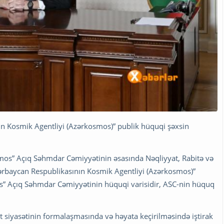
ın Kosmik Agentliyi (Azərkosmos)” publik hüquqi şəxsin
smos” Açıq Səhmdar Cəmiyyətinin əsasında Nəqliyyat, Rabitə və
zərbaycan Respublikasının Kosmik Agentliyi (Azərkosmos)”
os” Açıq Səhmdar Cəmiyyətinin hüquqi varisidir, ASC-nin hüquq
t siyasətinin formalaşmasında və həyata keçirilməsində iştirak