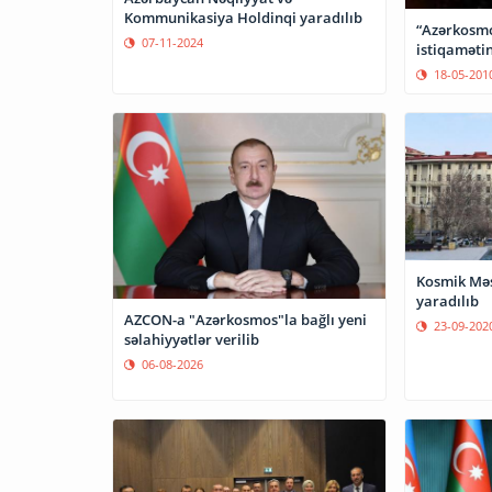
Kommunikasiya Holdinqi yaradılıb
“Azərkosmo
07-11-2024
istiqamətin
18-05-201
Kosmik Məs
yaradılıb
AZCON-a "Azərkosmos"la bağlı yeni
23-09-202
səlahiyyətlər verilib
06-08-2026