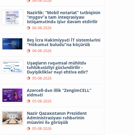
06-08-2026
Nazirlik: “Mobil notariat” tətbiqinin
“mygov”a tam inteqrasiyası
istiqamətində işlər davam etdirilir
06-08-2026
Beş İcra Hakimiyyəti İT sistemlərini
“Hökumət buludu”na köçürüb
06-08-2026
Uşaqların rəqəmsal mühitdə
təhlükəsizliyi gücləndirilir -
Dəyişikliklər nəyi ehtiva edir?
05-08-2026
Azercell-dən illik “ZengimCELL”
xidməti
05-08-2026
Nazir Qazaxıstanın Prezident
Administrasiyası rəhbərinin
müavini ilə görüşüb
05-08-2026