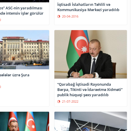
İqtisadi İslahatların Təhlili və
s” ASC-nin yaradılması
Kommunikasiya Mərkəzi yaradılıb
də intensiv işlər görülür
20-04-2016
0
ələlər üzrə Şura
“Qarabağ İqtisadi Rayonunda
0
Bərpa, Tikinti və İdarəetmə Xidməti”
publik hüquqi şəxs yaradılıb
21-07-2022