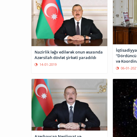
İqtisadiyya
Nazirlik ləğv edilərək onun əsasında
“Dördüncü S
Azərsilah dövlət şirkəti yaradıldı
və Koordin
14-01-2019
06-01-202
Azərbaycan Nəqliyyat və