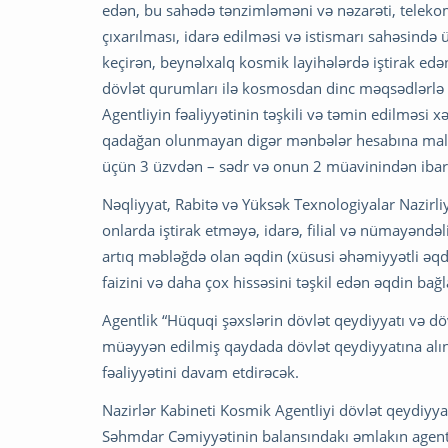
edən, bu sahədə tənzimləməni və nəzarəti, telekom
çıxarılması, idarə edilməsi və istismarı sahəsind
keçirən, beynəlxalq kosmik layihələrdə iştirak edən
dövlət qurumları ilə kosmosdan dinc məqsədlərlə 
Agentliyin fəaliyyətinin təşkili və təmin edilməsi 
qadağan olunmayan digər mənbələr hesabına maliyyə
üçün 3 üzvdən – sədr və onun 2 müavinindən ibarət
Nəqliyyat, Rabitə və Yüksək Texnologiyalar Nazirliy
onlarda iştirak etməyə, idarə, filial və nümayəndəl
artıq məbləğdə olan əqdin (xüsusi əhəmiyyətli əqdin
faizini və daha çox hissəsini təşkil edən əqdin bağl
Agentlik “Hüquqi şəxslərin dövlət qeydiyyatı və d
müəyyən edilmiş qaydada dövlət qeydiyyatına alı
fəaliyyətini davam etdirəcək.
Nazirlər Kabineti Kosmik Agentliyi dövlət qeydiyy
Səhmdar Cəmiyyətinin balansındakı əmlakın agentli