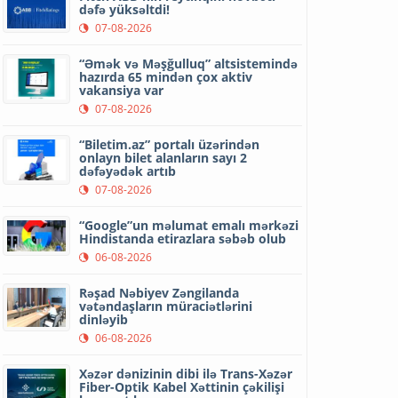
dəfə yüksəltdi!
07-08-2026
“Əmək və Məşğulluq” altsistemində
hazırda 65 mindən çox aktiv
vakansiya var
07-08-2026
“Biletim.az” portalı üzərindən
onlayn bilet alanların sayı 2
dəfəyədək artıb
07-08-2026
“Google”un məlumat emalı mərkəzi
Hindistanda etirazlara səbəb olub
06-08-2026
Rəşad Nəbiyev Zəngilanda
vətəndaşların müraciətlərini
dinləyib
06-08-2026
Xəzər dənizinin dibi ilə Trans-Xəzər
Fiber-Optik Kabel Xəttinin çəkilişi