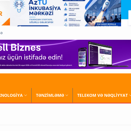
QƏ
XNOLOGİYA
TƏNZİMLƏMƏ
TELEKOM VƏ NƏQLİYYAT