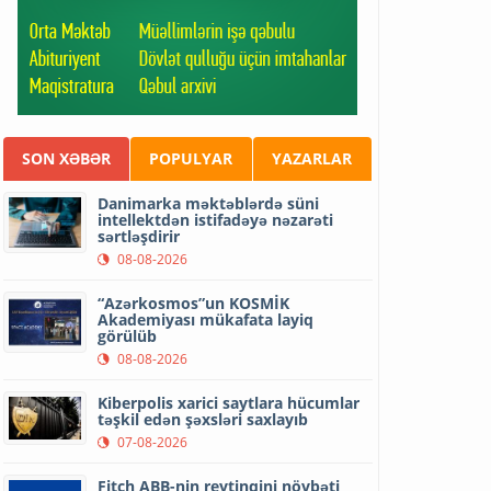
SON XƏBƏR
POPULYAR
YAZARLAR
Danimarka məktəblərdə süni
intellektdən istifadəyə nəzarəti
sərtləşdirir
08-08-2026
“Azərkosmos”un KOSMİK
Akademiyası mükafata layiq
görülüb
08-08-2026
Kiberpolis xarici saytlara hücumlar
təşkil edən şəxsləri saxlayıb
07-08-2026
Fitch ABB-nin reytinqini növbəti