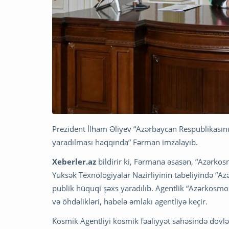
Prezident İlham Əliyev “Azərbaycan Respublikasın
yaradılması haqqında” Fərman imzalayıb.
Xeberler.az
bildirir ki, Fərmana əsasən, “Azərko
Yüksək Texnologiyalar Nazirliyinin tabeliyində “A
publik hüquqi şəxs yaradılıb. Agentlik “Azərkosm
və öhdəlikləri, habelə əmlakı agentliyə keçir.
Kosmik Agentliyi kosmik fəaliyyət sahəsində dövlə