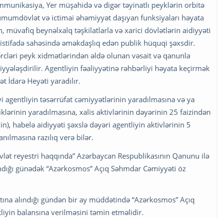
munikasiya, Yer müşahidə və digər təyinatlı peyklərin orbitə
ə ümumdövlət və ictimai əhəmiyyət daşıyan funksiyaları həyata
, müvafiq beynəlxalq təşkilatlarla və xarici dövlətlərin aidiyyəti
istifadə sahəsində əməkdaşlıq edən publik hüquqi şəxsdir.
xərcləri peyk xidmətlərindən əldə olunan vəsait və qanunla
ləşdirilir. Agentliyin fəaliyyətinə rəhbərliyi həyata keçirmək
 İdarə Heyəti yaradılır.
i agentliyin təsərrüfat cəmiyyətlərinin yaradılmasına və ya
iklərinin yaradılmasına, xalis aktivlərinin dəyərinin 25 faizindən
), habelə aidiyyəti şəxslə dəyəri agentliyin aktivlərinin 5
anılmasına razılıq verə bilər.
övlət reyestri haqqında” Azərbaycan Respublikasının Qanunu ilə
ndığı günədək “Azərkosmos” Açıq Səhmdar Cəmiyyəti öz
atına alındığı gündən bir ay müddətində “Azərkosmos” Açıq
yin balansına verilməsini təmin etməlidir.