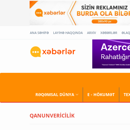
ANA SƏHİFƏ
LAYİHƏ HAQQINDA
ARXİV
XƏBƏRLƏR
ƏLA
RƏQƏMSAL DÜNYA
E - HÖKUMƏT
TE
QANUNVERİCİLİK