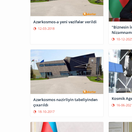
Azərkosmos-a yeni vəzifələr verildi
"Biznesin 
12-03-2018
Nizamnaməs
10-12-202
Kosmik Agen
Azərkosmos nazirliyin tabeliyindən
çıxarıldı
16-06-202
18-10-2017