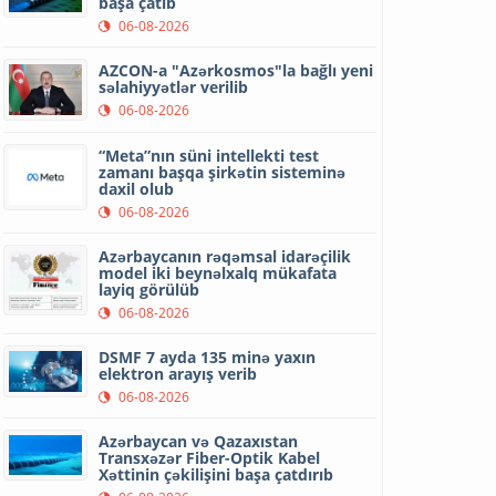
başa çatıb
06-08-2026
AZCON-a "Azərkosmos"la bağlı yeni
səlahiyyətlər verilib
06-08-2026
“Meta”nın süni intellekti test
zamanı başqa şirkətin sisteminə
daxil olub
06-08-2026
Azərbaycanın rəqəmsal idarəçilik
model iki beynəlxalq mükafata
layiq görülüb
06-08-2026
DSMF 7 ayda 135 minə yaxın
elektron arayış verib
06-08-2026
Azərbaycan və Qazaxıstan
Transxəzər Fiber-Optik Kabel
Xəttinin çəkilişini başa çatdırıb