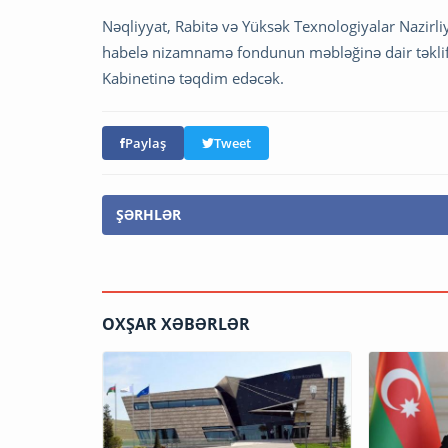
Nəqliyyat, Rabitə və Yüksək Texnologiyalar Nazirli
habelə nizamnamə fondunun məbləğinə dair təklifl
Kabinetinə təqdim edəcək.
Paylaş
Tweet
ŞƏRHLƏR
OXŞAR XƏBƏRLƏR