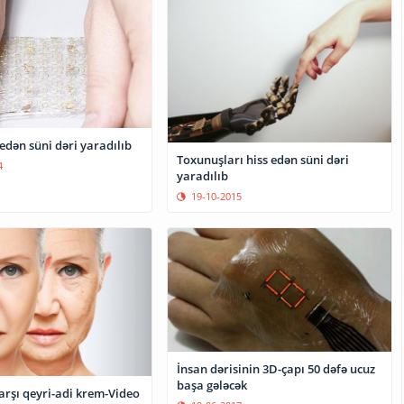
s edən süni dəri yaradılıb
Toxunuşları hiss edən süni dəri
4
yaradılıb
19-10-2015
İnsan dərisinin 3D-çapı 50 dəfə ucuz
başa gələcək
arşı qeyri-adi krem-Video