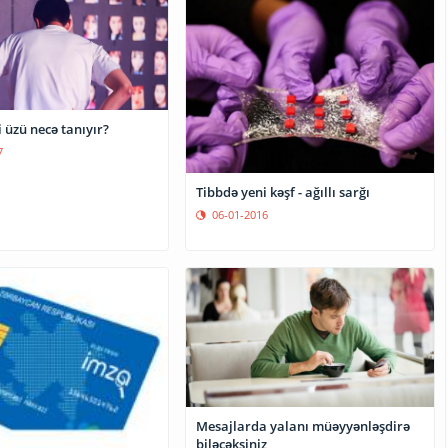
 üzü necə tanıyır?
7
Tibbdə yeni kəşf - ağıllı sarğı
06-01-2016
Mesajlarda yalanı müəyyənləşdirə
biləcəksiniz