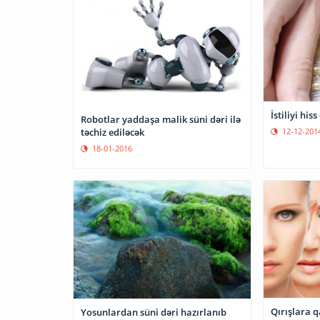
İstiliyi his
Robotlar yaddaşa malik süni dəri ilə
təchiz ediləcək
12-12-201
18-01-2016
Qırışlara q
Yosunlardan süni dəri hazırlanıb