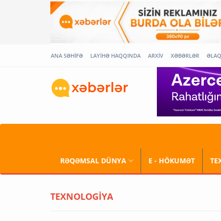
ANA SƏHİFƏ
LAYİHƏ HAQQINDA
ARXİV
XƏBƏRLƏR
ƏLA
RƏQƏMSAL DÜNYA
E - HÖKUMƏT
TE
TEXNOLOGİYA