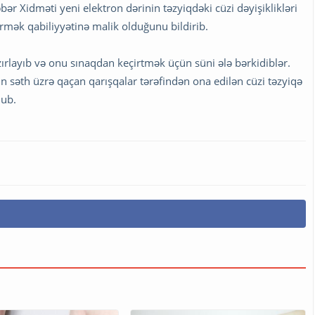
r Xidməti yeni elektron dərinin təzyiqdəki cüzi dəyişiklikləri
mək qabiliyyətinə malik olduğunu bildirib.
ırlayıb və onu sınaqdan keçirtmək üçün süni ələ bərkidiblər.
in səth üzrə qaçan qarışqalar tərəfindən ona edilən cüzi təzyiqə
lub.