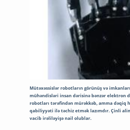
Mütəxəssislər robotların görünüş və imkanlar
mühəndisləri insan dərisinə bənzər elektron dər
robotları tərəfindən mürəkkəb, amma dəqiq hə
qabiliyyəti ilə təchiz etmək lazımdır. Çinli a
vacib irəliləyişə nail olublar.