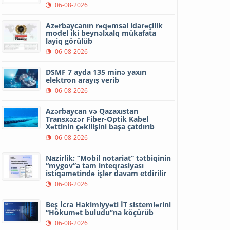
06-08-2026
Azərbaycanın rəqəmsal idarəçilik
model iki beynəlxalq mükafata
layiq görülüb
06-08-2026
DSMF 7 ayda 135 minə yaxın
elektron arayış verib
06-08-2026
Azərbaycan və Qazaxıstan
Transxəzər Fiber-Optik Kabel
Xəttinin çəkilişini başa çatdırıb
06-08-2026
Nazirlik: “Mobil notariat” tətbiqinin
“mygov”a tam inteqrasiyası
istiqamətində işlər davam etdirilir
06-08-2026
Beş İcra Hakimiyyəti İT sistemlərini
“Hökumət buludu”na köçürüb
06-08-2026