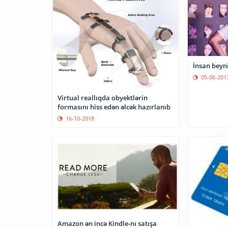
İnsan beyni
05-06-201
Virtual reallıqda obyektlərin
formasını hiss edən əlcək hazırlanıb
16-10-2018
Amazon ən incə Kindle-nı satışa