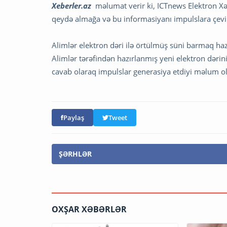
Xeberler.az
məlumat verir ki, ICTnews Elektron Xəbə
qeydə almağa və bu informasiyanı impulslara çevir
Alimlər elektron dəri ilə örtülmüş süni barmaq haz
Alimlər tərəfindən hazırlanmış yeni elektron dərin
cavab olaraq impulslar generasiya etdiyi məlum o
Paylaş
Tweet
ŞƏRHLƏR
OXŞAR XƏBƏRLƏR