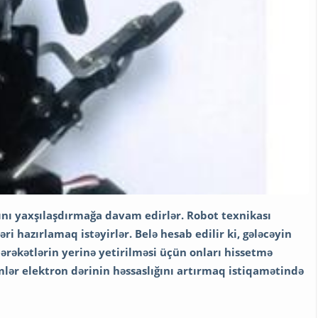
ını yaxşılaşdırmağa davam edirlər. Robot texnikası
i hazırlamaq istəyirlər. Belə hesab edilir ki, gələcəyin
rəkətlərin yerinə yetirilməsi üçün onları hissetmə
limlər elektron dərinin həssaslığını artırmaq istiqamətində