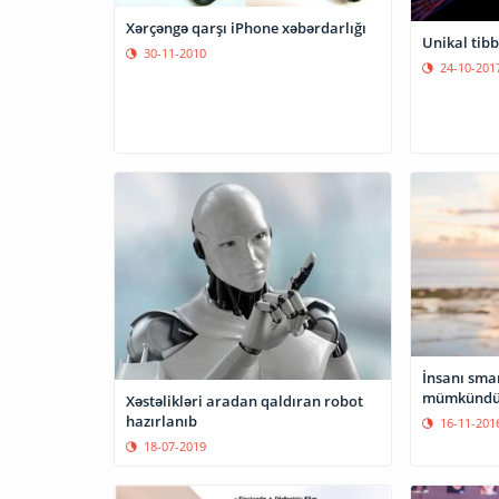
Xərçəngə qarşı iPhone xəbərdarlığı
Unikal tibb
30-11-2010
24-10-201
İnsanı sma
mümkündü
Xəstəlikləri aradan qaldıran robot
hazırlanıb
16-11-201
18-07-2019