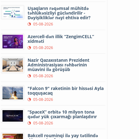
Uşaqların rəqəmsal mühitdə
təhlükəsizliyi gücləndirilir -
Dəyişikliklər nəyi ehtiva edir?
05-08-2026
Azercell-dən illik “ZengimCELL”
xidməti
05-08-2026
Nazir Qazaxıstanın Prezident
Administrasiyası rəhbərinin
müavini ilə görüşüb
05-08-2026
"Falcon 9" raketinin bir hissəsi Ayla
toqquşacaq
05-08-2026
“SpaceX” orbitə 10 milyon tona
qədər yük çıxarmağı planlaşdırır
05-08-2026
Bakcell rouminqi ilə yay tətilində