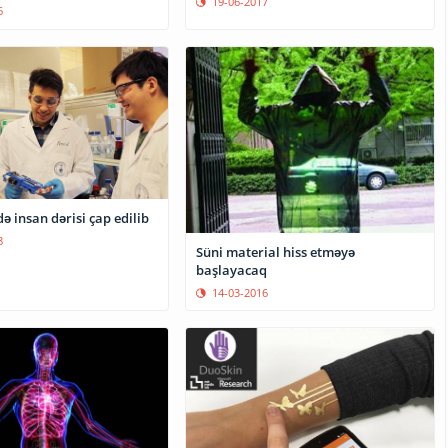
19-06-2017
6
ə insan dərisi çap edilib
8
Süni material hiss etməyə
başlayacaq
14-03-2016