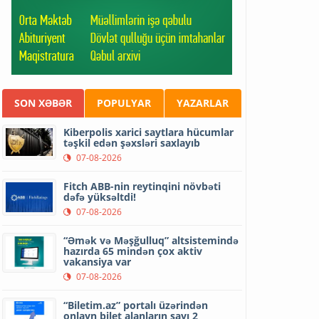
SON XƏBƏR
POPULYAR
YAZARLAR
Kiberpolis xarici saytlara hücumlar
təşkil edən şəxsləri saxlayıb
07-08-2026
Fitch ABB-nin reytinqini növbəti
dəfə yüksəltdi!
07-08-2026
“Əmək və Məşğulluq” altsistemində
hazırda 65 mindən çox aktiv
vakansiya var
07-08-2026
“Biletim.az” portalı üzərindən
onlayn bilet alanların sayı 2