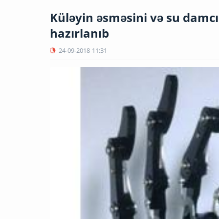
Küləyin əsməsini və su damcıl
hazırlanıb
24-09-2018
11:31