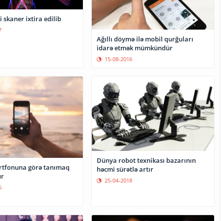
i skaner ixtira edilib
7
Ağıllı döymə ilə mobil qurğuları
idarə etmək mümkündür
15-08-2016
Dünya robot texnikası bazarının
rtfonuna görə tanımaq
həcmi sürətlə artır
r
25-04-2018
6