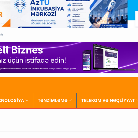
QƏ
XNOLOGİYA
TƏNZİMLƏMƏ
TELEKOM VƏ NƏQLİYYAT