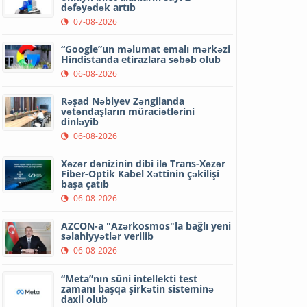
dəfəyədək artıb
07-08-2026
“Google”un məlumat emalı mərkəzi
Hindistanda etirazlara səbəb olub
06-08-2026
Rəşad Nəbiyev Zəngilanda
vətəndaşların müraciətlərini
dinləyib
06-08-2026
Xəzər dənizinin dibi ilə Trans-Xəzər
Fiber-Optik Kabel Xəttinin çəkilişi
başa çatıb
06-08-2026
AZCON-a "Azərkosmos"la bağlı yeni
səlahiyyətlər verilib
06-08-2026
“Meta”nın süni intellekti test
zamanı başqa şirkətin sisteminə
daxil olub