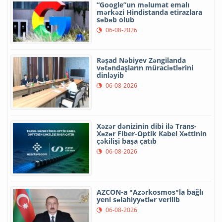
“Google”un məlumat emalı
mərkəzi Hindistanda etirazlara
səbəb olub
06-08-2026
Rəşad Nəbiyev Zəngilanda
vətəndaşların müraciətlərini
dinləyib
06-08-2026
Xəzər dənizinin dibi ilə Trans-
Xəzər Fiber-Optik Kabel Xəttinin
çəkilişi başa çatıb
06-08-2026
AZCON-a "Azərkosmos"la bağlı
yeni səlahiyyətlər verilib
06-08-2026