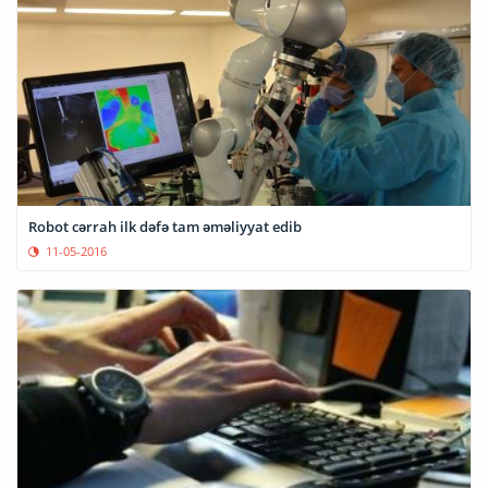
Robot cərrah ilk dəfə tam əməliyyat edib
11-05-2016