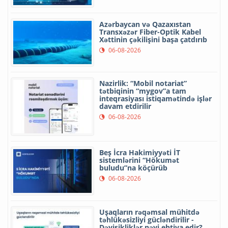
Azərbaycan və Qazaxıstan
Transxəzər Fiber-Optik Kabel
Xəttinin çəkilişini başa çatdırıb
06-08-2026
Nazirlik: “Mobil notariat”
tətbiqinin “mygov”a tam
inteqrasiyası istiqamətində işlər
davam etdirilir
06-08-2026
Beş İcra Hakimiyyəti İT
sistemlərini “Hökumət
buludu”na köçürüb
06-08-2026
Uşaqların rəqəmsal mühitdə
təhlükəsizliyi gücləndirilir -
Dəyişikliklər nəyi ehtiva edir?