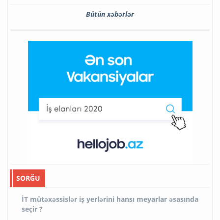
Bütün xəbərlər
SORĞU
İT mütəxəssislər iş yerlərini hansı meyarlar əsasında
seçir ?