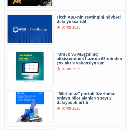
Fitch ABB-nin reytinqini növbəti
dəfə yüksəltdi!
07-08-2026
“Əmək və Məşğulluq”
altsistemində hazırda 65 mindən
çox aktiv vakansiya var
07-08-2026
“Biletim.az” portalı üzərindən
onlayn bilet alanların sayı 2
dəfəyədək artıb
07-08-2026