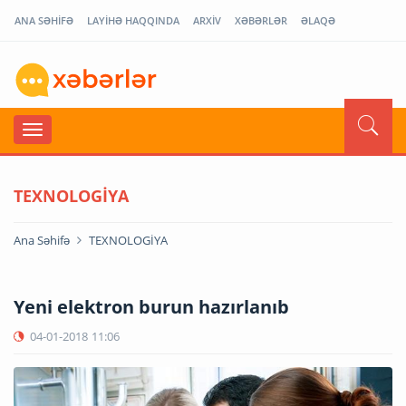
ANA SƏHİFƏ
LAYİHƏ HAQQINDA
ARXİV
XƏBƏRLƏR
ƏLAQƏ
TEXNOLOGİYA
Ana Səhifə
TEXNOLOGİYA
Yeni elektron burun hazırlanıb
04-01-2018
11:06