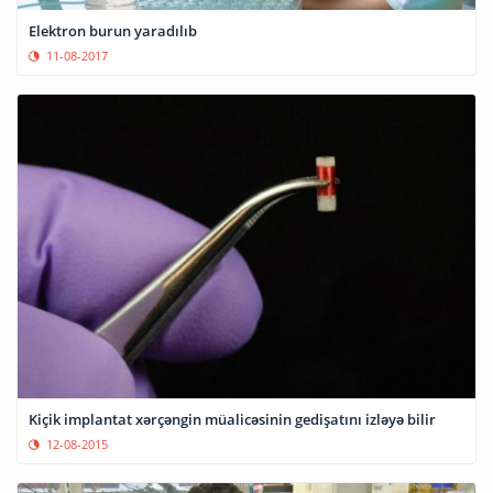
Elektron burun yaradılıb
11-08-2017
Kiçik implantat xərçəngin müalicəsinin gedişatını izləyə bilir
12-08-2015