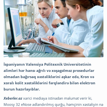
İspaniyanın Valensiya Politexnik Universitetinin
alimləri hər hansı ağrılı və xoşagəlməz prosedurlar
olmadan bağırsaq xəstəliklərini aşkar edə, Kron və
xoralı kolit xəstəliklərini fərqləndirə bilən elektron
burun hazırlayıblar.
Xeberler.az
xarici mediaya istinadən məlumat verir ki,
Moosy 32 eNose adlandırılmış qurğu, həmçinin xəstəliyin nə