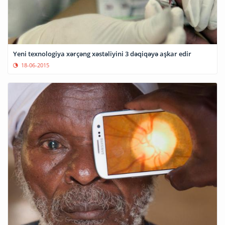
Yeni texnologiya xərçəng xəstəliyini 3 dəqiqəyə aşkar edir
18-06-2015