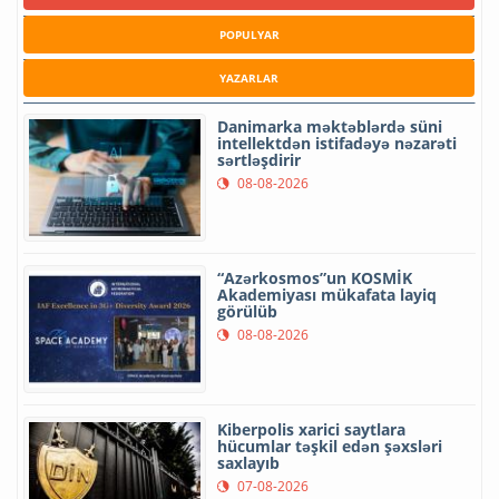
POPULYAR
YAZARLAR
Danimarka məktəblərdə süni
intellektdən istifadəyə nəzarəti
sərtləşdirir
08-08-2026
“Azərkosmos”un KOSMİK
Akademiyası mükafata layiq
görülüb
08-08-2026
Kiberpolis xarici saytlara
hücumlar təşkil edən şəxsləri
saxlayıb
07-08-2026