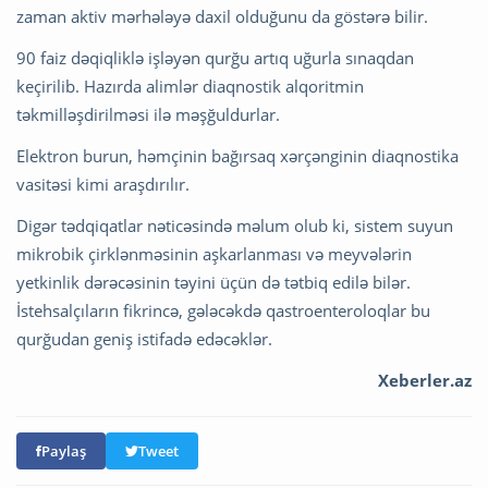
zaman aktiv mərhələyə daxil olduğunu da göstərə bilir.
90 faiz dəqiqliklə işləyən qurğu artıq uğurla sınaqdan
keçirilib. Hazırda alimlər diaqnostik alqoritmin
təkmilləşdirilməsi ilə məşğuldurlar.
Elektron burun, həmçinin bağırsaq xərçənginin diaqnostika
vasitəsi kimi araşdırılır.
Digər tədqiqatlar nəticəsində məlum olub ki, sistem suyun
mikrobik çirklənməsinin aşkarlanması və meyvələrin
yetkinlik dərəcəsinin təyini üçün də tətbiq edilə bilər.
İstehsalçıların fikrincə, gələcəkdə qastroenteroloqlar bu
qurğudan geniş istifadə edəcəklər.
Xeberler.az
Paylaş
Tweet