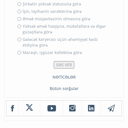
Şirkətin yüksək statusuna görə
İşin, layihənin xarakterinə görə
Əmək müqaviləsinin olmasına görə
Yüksək əmək haqqına, mükafatlara və digər
güzəştlərə görə
Gələcək karyerası üçün əhəmiyyət kəsb
etdiyinə görə
Maraqlı, işgüzar kollektivə görə
NƏTİCƏLƏR
Bütün sorğular