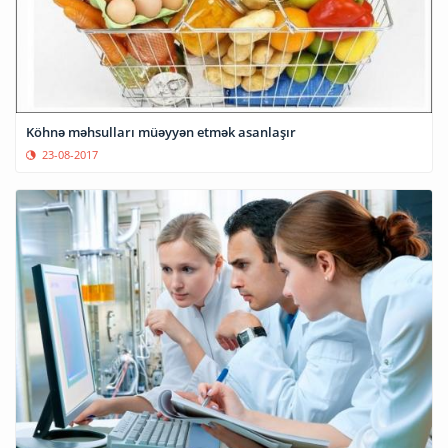
Köhnə məhsulları müəyyən etmək asanlaşır
23-08-2017