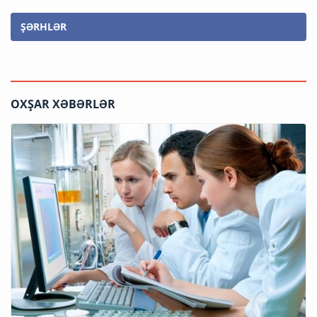
ŞƏRHLƏR
OXŞAR XƏBƏRLƏR