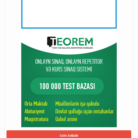
SON XƏBƏR