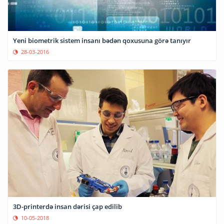
Yeni biometrik sistem insanı bədən qoxusuna görə tanıyır
28-03-2016
3D-printerdə insan dərisi çap edilib
10-05-2018