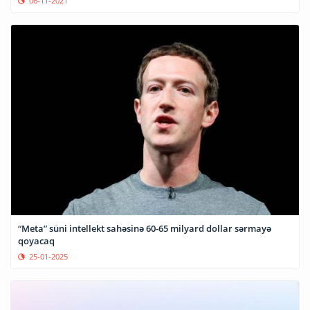
06-11-2021
“Meta” süni intellekt sahəsinə 60-65 milyard dollar sərmayə
qoyacaq
25-01-2025