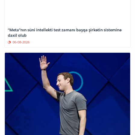
“Meta”nın süni intellekti test zamanı başqa şirkətin sisteminə
daxil olub
06-08-2026