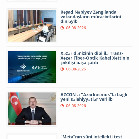
Rəşad Nəbiyev Zəngilanda
vətəndaşların müraciətlərini
dinləyib
06-08-2026
Xəzər dənizinin dibi ilə Trans-
Xəzər Fiber-Optik Kabel Xəttinin
çəkilişi başa çatıb
06-08-2026
AZCON-a "Azərkosmos"la bağlı
yeni səlahiyyətlər verilib
06-08-2026
“Meta”nın süni intellekti test