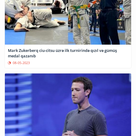
Mark Zukerberq ciu-citsu üzrə ilk turnirində qızıl və gümüş
medal qazanıb
08-05-2023