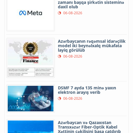
zamanı başqa şirkətin sisteminə
daxil olub
06-08-2026
Azərbaycanın rəqəmsal idarəçilik
model iki beynəlxalq mükafata
layiq görülüb
06-08-2026
DSMF 7 ayda 135 minə yaxın
elektron arayış verib
06-08-2026
Azərbaycan və Qazaxıstan
Transxəzər Fiber-Optik Kabel
Xəttinin çəkilişini başa çatdırıb