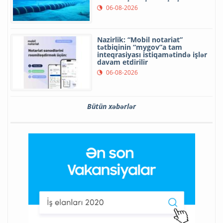
06-08-2026
Nazirlik: “Mobil notariat”
tətbiqinin “mygov”a tam
inteqrasiyası istiqamətində işlər
davam etdirilir
06-08-2026
Bütün xəbərlər