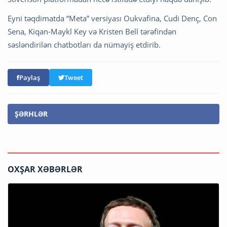
Eyni təqdimatda “Meta” versiyası Oukvafina, Cudi Denç, Con
Sena, Kiqan-Maykl Key və Kristen Bell tərəfindən
səsləndirilən chatbotları da nümayiş etdirib.
Paylaş
Tweet
ŞƏRHLƏR
OXŞAR XƏBƏRLƏR