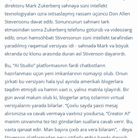
direktoru Mark Zukerberq səhnəyə süni intellekt
texnologiyaları üzrə ixtisaslaşmış rəssam üçüncü Don Allen
Stevensonu dəvət edib. Sonuncunun səhnəni tərk
etməsindən sonra Zukerberq telefonu götürüb və videozəng
edib; onun həmsöhbəti Stivensonun süni intellekt tərəfindən
yaradılmış rəqəmsal versiyası idi - səhnədə Mark və böyük
ekranda öz klonu arasında duran əsl Stivenson dayanırdı.
Bu, “AI Studio” platformasının fərdi chatbotların
hazırlanması üçün yeni imkanlarının nümayişi olub. Onun
şirkəti bu versiyanı hələ iyul ayında amerikalı blogerlərə
təqdim etmişdi və həmin vaxt o, yalnız mətnlə işləyirdi. Bir
gün əvvəl məlum olub ki, blogerlər artıq özlərinin virtual
versiyalarını yarada bilərlər. “Çoxlu sayda şəxsi mesaj
alırsınızsa və cavab verməyə vaxtınız yoxdursa, “Creator AI”
mənim ünvanıma tez-tez göndərilən suallara cavab verir. Bu,
vaxta qənaət edir. Mən bayıra çıxıb ara verə bilərəm”, - deyə
Stivenson platformadan necə istifadə etdiyi haqda danışıb.