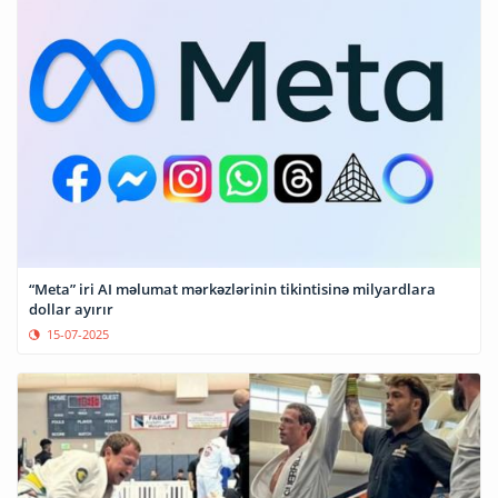
“Meta” iri AI məlumat mərkəzlərinin tikintisinə milyardlara
dollar ayırır
15-07-2025