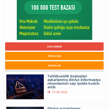
SON XƏBƏR
POPULYAR
YAZARLAR
Təhlükəsizlik boşluqları
aşkarlanmış dövlət informasiya
resurslarının sayı iyulda kəskin
artıb
10-08-2026
Dövlət qurumlarına