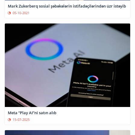
Mark Zukerberq sosial şəbəkələrin istifadəçilərindən üzr istəyib
05-10-2021
Meta “Play AI”ni satın alıb
15-07-2025