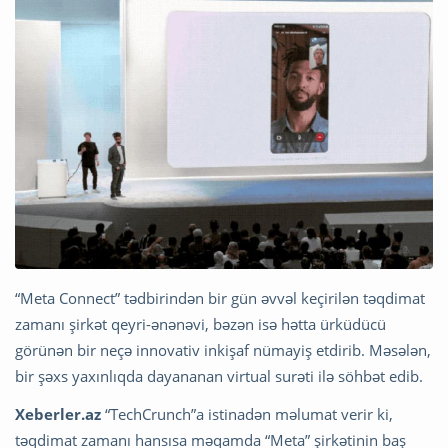
“Meta Connect” tədbirindən bir gün əvvəl keçirilən təqdimat
zamanı şirkət qeyri-ənənəvi, bəzən isə hətta ürküdücü
görünən bir neçə innovativ inkişaf nümayiş etdirib. Məsələn,
bir şəxs yaxınlıqda dayananan virtual surəti ilə söhbət edib.
Xeberler.az
“TechCrunch”a istinadən məlumat verir ki,
təqdimat zamanı hansısa məqamda “Meta” şirkətinin baş