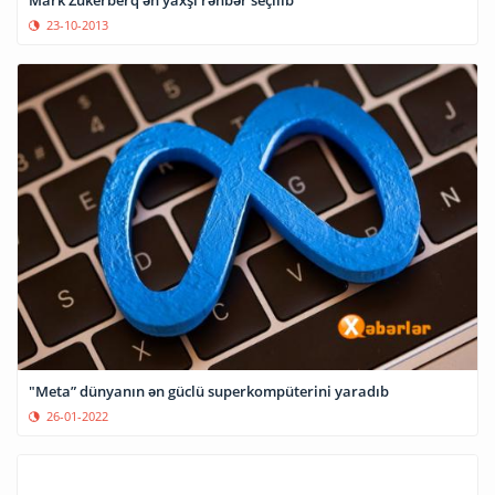
Mark Zukerberq ən yaxşı rəhbər seçilib
23-10-2013
"Meta” dünyanın ən güclü superkompüterini yaradıb
26-01-2022