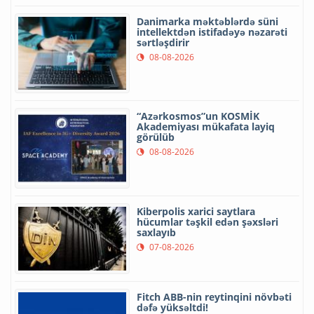
Danimarka məktəblərdə süni
intellektdən istifadəyə nəzarəti
sərtləşdirir
08-08-2026
“Azərkosmos”un KOSMİK
Akademiyası mükafata layiq
görülüb
08-08-2026
Kiberpolis xarici saytlara
hücumlar təşkil edən şəxsləri
saxlayıb
07-08-2026
Fitch ABB-nin reytinqini növbəti
dəfə yüksəltdi!