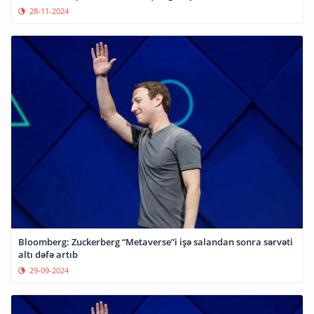
28-11-2024
Bloomberg: Zuckerberg “Metaverse”i işə salandan sonra sərvəti
altı dəfə artıb
29-09-2024