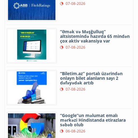
07-08-2026
“Əmək və Məşğulluq”
altsistemində hazırda 65 mindən
çox aktiv vakansiya var
07-08-2026
“Biletim.az” portalı üzərindən
onlayn bilet alanların sayı 2
dəfəyədək artıb
07-08-2026
“Google”un məlumat emalı
mərkəzi Hindistanda etirazlara
səbəb olub
06-08-2026