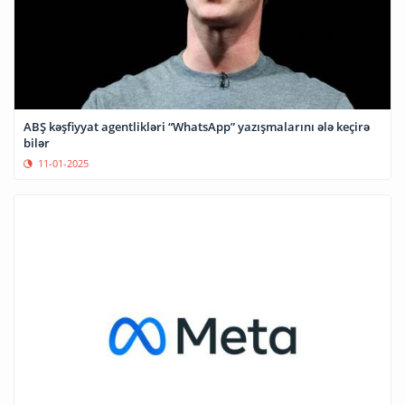
ABŞ kəşfiyyat agentlikləri “WhatsApp” yazışmalarını ələ keçirə
bilər
11-01-2025