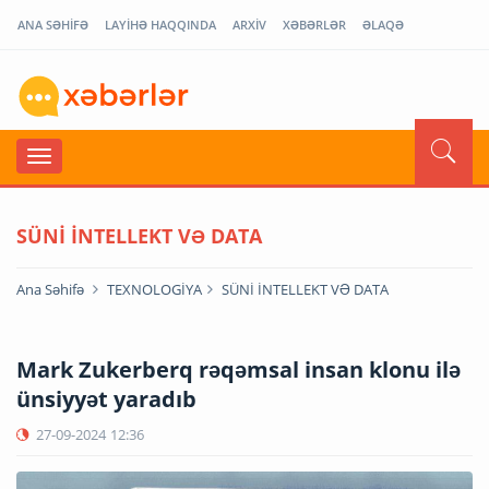
ANA SƏHİFƏ
LAYİHƏ HAQQINDA
ARXİV
XƏBƏRLƏR
ƏLAQƏ
SÜNİ İNTELLEKT VƏ DATA
Ana Səhifə
TEXNOLOGİYA
SÜNİ İNTELLEKT VƏ DATA
Mark Zukerberq rəqəmsal insan klonu ilə
ünsiyyət yaradıb
27-09-2024
12:36