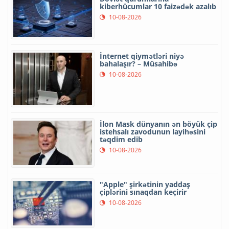
kiberhücumlar 10 faizədək azalıb
10-08-2026
İnternet qiymətləri niyə
bahalaşır? – Müsahibə
10-08-2026
İlon Mask dünyanın ən böyük çip
istehsalı zavodunun layihəsini
təqdim edib
10-08-2026
"Apple" şirkətinin yaddaş
çiplərini sınaqdan keçirir
10-08-2026