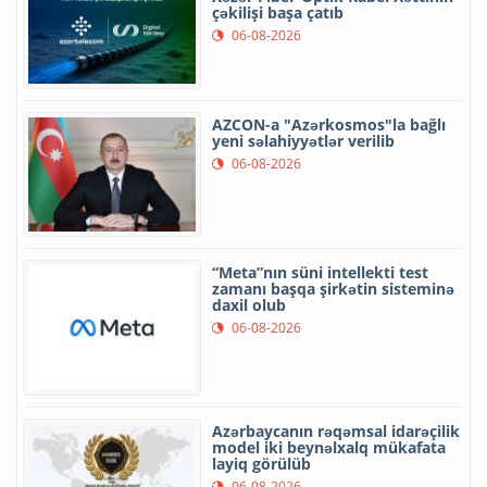
çəkilişi başa çatıb
06-08-2026
AZCON-a "Azərkosmos"la bağlı
yeni səlahiyyətlər verilib
06-08-2026
“Meta”nın süni intellekti test
zamanı başqa şirkətin sisteminə
daxil olub
06-08-2026
Azərbaycanın rəqəmsal idarəçilik
model iki beynəlxalq mükafata
layiq görülüb
06-08-2026