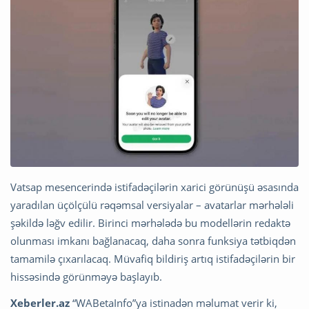
Vatsap mesencerində istifadəçilərin xarici görünüşü əsasında
yaradılan üçölçülü rəqəmsal versiyalar – avatarlar mərhələli
şəkildə ləğv edilir. Birinci mərhələdə bu modellərin redaktə
olunması imkanı bağlanacaq, daha sonra funksiya tətbiqdən
tamamilə çıxarılacaq. Müvafiq bildiriş artıq istifadəçilərin bir
hissəsində görünməyə başlayıb.
Xeberler.az
“WABetaInfo”ya istinadən məlumat verir ki,