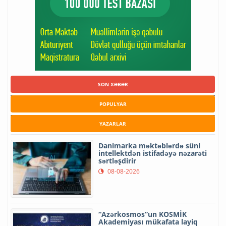
SON XƏBƏR
POPULYAR
YAZARLAR
Danimarka məktəblərdə süni
intellektdən istifadəyə nəzarəti
sərtləşdirir
08-08-2026
“Azərkosmos”un KOSMİK
Akademiyası mükafata layiq