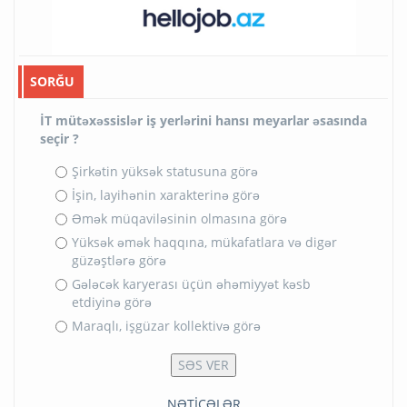
SORĞU
İT mütəxəssislər iş yerlərini hansı meyarlar əsasında
seçir ?
Şirkətin yüksək statusuna görə
İşin, layihənin xarakterinə görə
Əmək müqaviləsinin olmasına görə
Yüksək əmək haqqına, mükafatlara və digər
güzəştlərə görə
Gələcək karyerası üçün əhəmiyyət kəsb
etdiyinə görə
Maraqlı, işgüzar kollektivə görə
NƏTİCƏLƏR