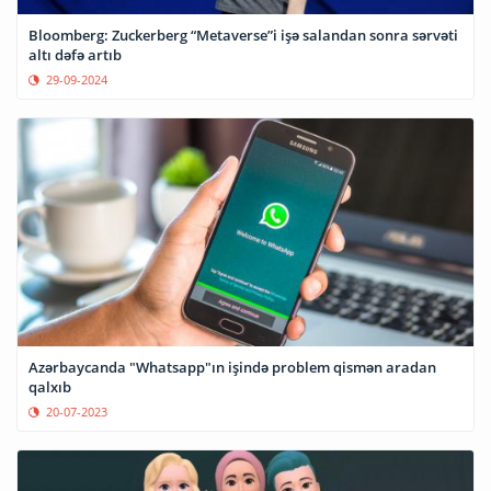
Bloomberg: Zuckerberg “Metaverse”i işə salandan sonra sərvəti
altı dəfə artıb
29-09-2024
Azərbaycanda "Whatsapp"ın işində problem qismən aradan
qalxıb
20-07-2023