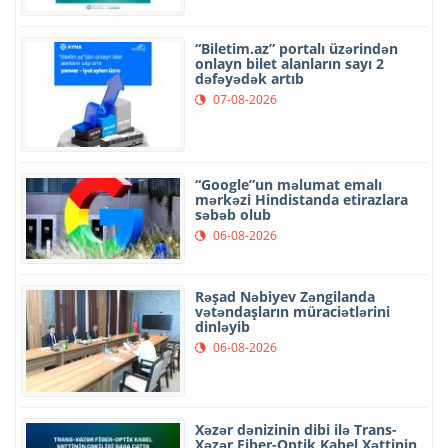
“Biletim.az” portalı üzərindən
onlayn bilet alanların sayı 2
dəfəyədək artıb
07-08-2026
“Google”un məlumat emalı
mərkəzi Hindistanda etirazlara
səbəb olub
06-08-2026
Rəşad Nəbiyev Zəngilanda
vətəndaşların müraciətlərini
dinləyib
06-08-2026
Xəzər dənizinin dibi ilə Trans-
Xəzər Fiber-Optik Kabel Xəttinin