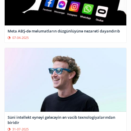
Meta ABŞ-də məlumatların düzgünlüyünə nəzarəti dayandırıb
07-04-2025
Süni intellekt eynəyi gələcəyin ən vacib texnologiyalarından
biridir
31-07-2025