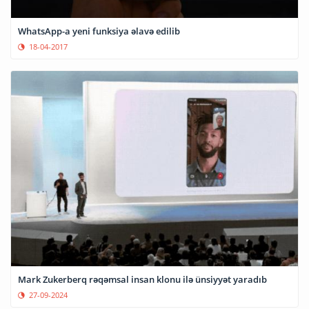
WhatsApp-a yeni funksiya əlavə edilib
18-04-2017
Mark Zukerberq rəqəmsal insan klonu ilə ünsiyyət yaradıb
27-09-2024