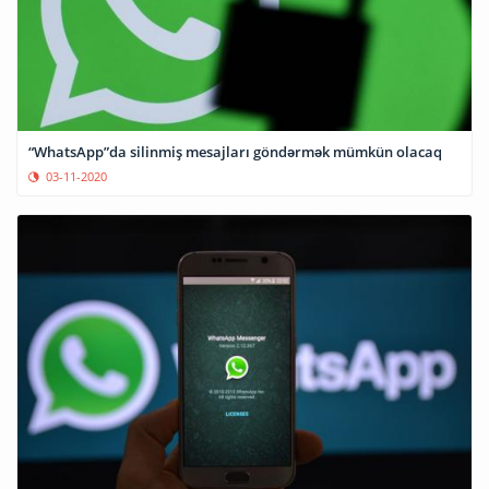
“WhatsApp”da silinmiş mesajları göndərmək mümkün olacaq
03-11-2020