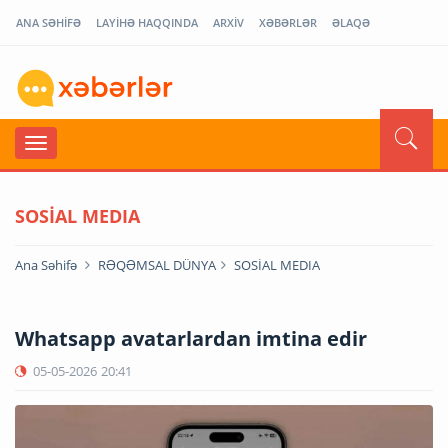
ANA SƏHİFƏ
LAYİHƏ HAQQINDA
ARXİV
XƏBƏRLƏR
ƏLAQƏ
SOSİAL MEDIA
Ana Səhifə
RƏQƏMSAL DÜNYA
SOSİAL MEDIA
Whatsapp avatarlardan imtina edir
05-05-2026
20:41