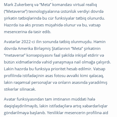
Mark Zukerberq və “Meta” komandası virtual reallıq
(“Metaverse”) texnologiyalarına üstünlük verdiyi dövrdə
şirkətin tətbiqlərində bu cür funksiyalar tətbiq olunurdu.
Hazırda isə əks proses müşahidə olunur və bu, vatsap
mesencerinə də təsir edib.
Avatarlar 2022-ci ilin sonunda tətbiq olunmuşdu. Həmin
dövrdə Amerika Birləşmiş Ştatlarının “Meta” şirkətinin
“metaverse” konsepsiyasını fəal şəkildə inkişaf etdirir və
bütün xidmətlərində vahid yanaşmaya nail olmağa çalışırdı.
Lakin hazırda bu funksiya prioritet hesab edilmir. Vatsap
profilində istifadəçinin əsas fotosu əvvəlki kimi qalacaq,
lakin rəqəmsal personajlar və onların əsasında yaradılmış
stikerlər silinəcək.
Avatar funksiyasından tam imtinanın müddəti hələ
dəqiqləşdirilməyib, lakin istifadəçilərə artıq xəbərdarlıqlar
göndərilməyə başlanıb. Yeniliklər mesencerin profilinə aid