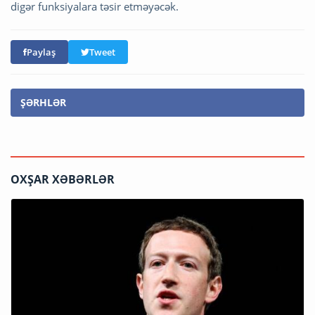
digər funksiyalara təsir etməyəcək.
Paylaş
Tweet
ŞƏRHLƏR
OXŞAR XƏBƏRLƏR