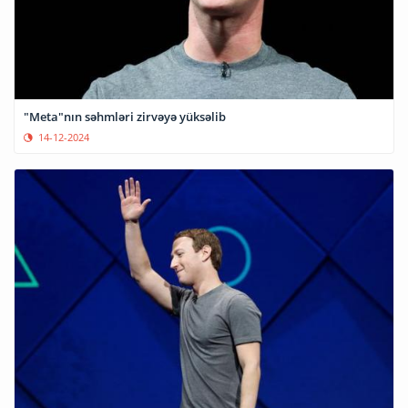
"Meta"nın səhmləri zirvəyə yüksəlib
14-12-2024