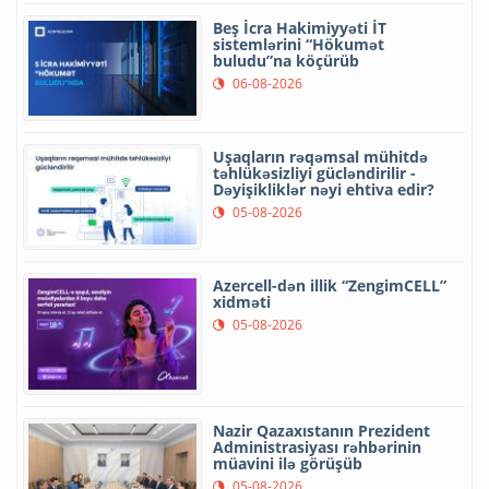
Beş İcra Hakimiyyəti İT
sistemlərini “Hökumət
buludu”na köçürüb
06-08-2026
Uşaqların rəqəmsal mühitdə
təhlükəsizliyi gücləndirilir -
Dəyişikliklər nəyi ehtiva edir?
05-08-2026
Azercell-dən illik “ZengimCELL”
xidməti
05-08-2026
Nazir Qazaxıstanın Prezident
Administrasiyası rəhbərinin
müavini ilə görüşüb
05-08-2026