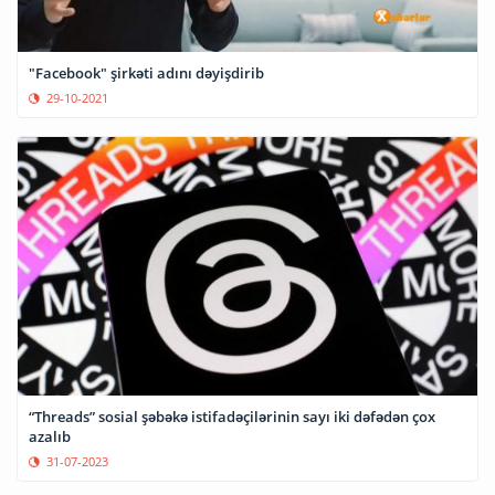
"Facebook" şirkəti adını dəyişdirib
29-10-2021
“Threads” sosial şəbəkə istifadəçilərinin sayı iki dəfədən çox
azalıb
31-07-2023