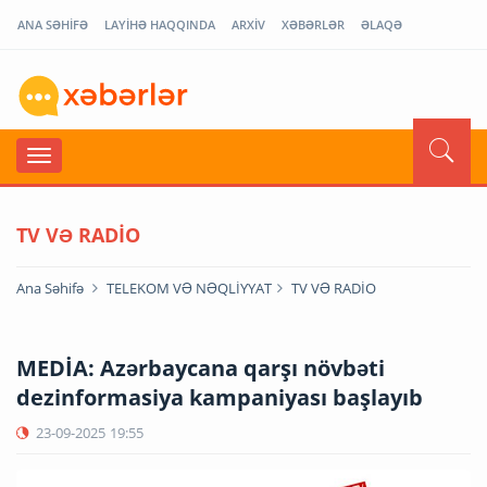
ANA SƏHİFƏ
LAYİHƏ HAQQINDA
ARXİV
XƏBƏRLƏR
ƏLAQƏ
TV VƏ RADİO
Ana Səhifə
TELEKOM VƏ NƏQLİYYAT
TV VƏ RADİO
MEDİA: Azərbaycana qarşı növbəti
dezinformasiya kampaniyası başlayıb
23-09-2025
19:55