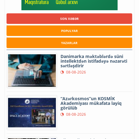
SON XƏBƏR
POPULYAR
YAZARLAR
Danimarka məktəblərdə süni
intellektdən istifadəyə nəzarəti
sərtləşdirir
08-08-2026
“Azərkosmos”un KOSMİK
Akademiyası mükafata layiq
görülüb
08-08-2026