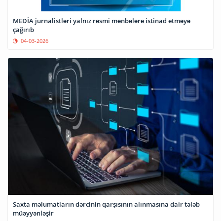
MEDİA jurnalistləri yalnız rəsmi mənbələrə istinad etməyə
çağırıb
04-03-2026
Saxta məlumatların dərcinin qarşısının alınmasına dair tələb
müəyyənləşir