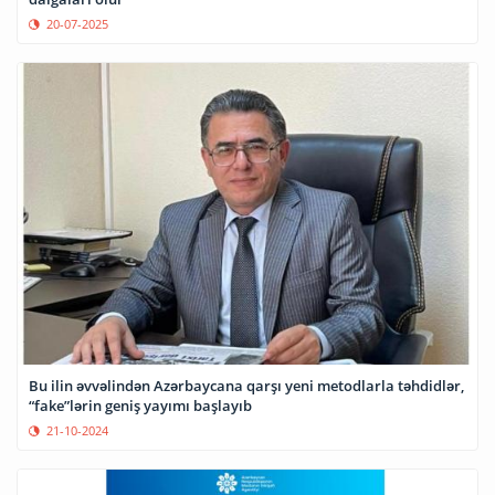
20-07-2025
Bu ilin əvvəlindən Azərbaycana qarşı yeni metodlarla təhdidlər,
“fake”lərin geniş yayımı başlayıb
21-10-2024