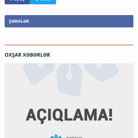
ŞƏRHLƏR
OXŞAR XƏBƏRLƏR