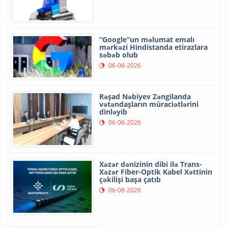
“Google”un məlumat emalı
mərkəzi Hindistanda etirazlara
səbəb olub
06-08-2026
Rəşad Nəbiyev Zəngilanda
vətəndaşların müraciətlərini
dinləyib
06-08-2026
Xəzər dənizinin dibi ilə Trans-
Xəzər Fiber-Optik Kabel Xəttinin
çəkilişi başa çatıb
06-08-2026