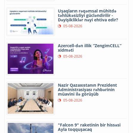
Uşaqların rəqəmsal mühitdə
təhlükəsizliyi gücləndirilir -
Dəyişikliklər nəyi ehtiva edir?
05-08-2026
Azercell-dən illik “ZengimCELL”
xidməti
05-08-2026
Nazir Qazaxıstanın Prezident
Administrasiyası rəhbərinin
müavini ilə görüşüb
05-08-2026
"Falcon 9" raketinin bir hissəsi
Ayla toqquşacaq