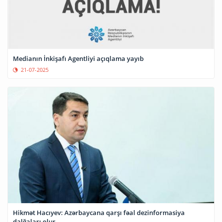
Medianın İnkişafı Agentliyi açıqlama yayıb
21-07-2025
Hikmət Hacıyev: Azərbaycana qarşı fəal dezinformasiya
dalğaları olur