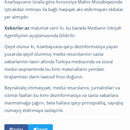
Azərbaycanın İsrailə görə Avroviziya Mahnı Müsabiqəsində
iştirakdan imtinası ilə bağlı həqiqəti əks etdirməyən iddialar
yer almışdır.
Xeberler.az
məlumat verir ki, bu barədə Medianın İnkişafı
Agentliyinin açıqlamasında bildirilir.
Qeyd olunur ki, Azərbaycana qarşı dezinformasiya yayan
yuxarıda qeyd olunmuş media resurslarının saxta
xəbərlərinin təsiri altında Türkiyə mediasında və sosial
media seqmentində bu kimi materialların yenidən
tirajlanması dərin təəssüf hissi doğurur.
Beynəlxalq ictimaiyyəti, media resurslarını, jurnalistləri və
ictimai fəalları bu kimi dezinformasiya və saxta xəbərlərə
inanmamağa çağırır, belə hallara qarşı prinsipiallıq, sayıqlıq
nümayiş etdirməyə səsləyirik.
Paylaş
Tweet