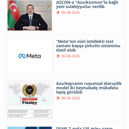
AZCON-a "Azərkosmos"la bağlı
yeni səlahiyyətlər verilib
06-08-2026
“Meta”nın süni intellekti test
zamanı başqa şirkətin sisteminə
daxil olub
06-08-2026
Azərbaycanın rəqəmsal idarəçilik
model iki beynəlxalq mükafata
layiq görülüb
06-08-2026
DSMF 7 ayda 135 minə yaxın