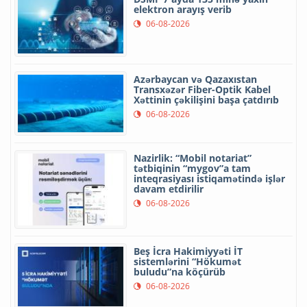
elektron arayış verib
06-08-2026
Azərbaycan və Qazaxıstan
Transxəzər Fiber-Optik Kabel
Xəttinin çəkilişini başa çatdırıb
06-08-2026
Nazirlik: “Mobil notariat”
tətbiqinin “mygov”a tam
inteqrasiyası istiqamətində işlər
davam etdirilir
06-08-2026
Beş İcra Hakimiyyəti İT
sistemlərini “Hökumət
buludu”na köçürüb
06-08-2026