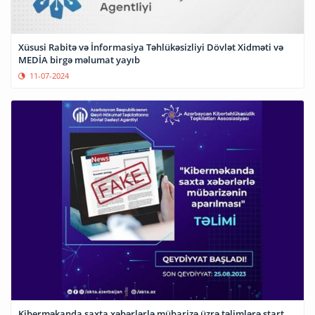
Xüsusi Rabitə və İnformasiya Təhlükəsizliyi Dövlət Xidməti və
MEDİA birgə məlumat yayıb
11-07-2024
Kiberməkanda saxta xəbərlərlə mübarizə üzrə təlimlərə start