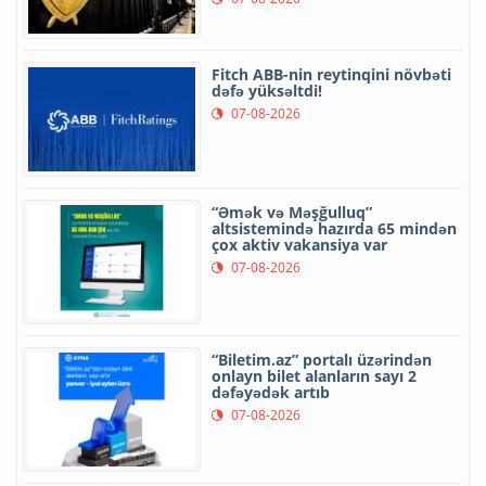
Fitch ABB-nin reytinqini növbəti
dəfə yüksəltdi!
07-08-2026
“Əmək və Məşğulluq”
altsistemində hazırda 65 mindən
çox aktiv vakansiya var
07-08-2026
“Biletim.az” portalı üzərindən
onlayn bilet alanların sayı 2
dəfəyədək artıb
07-08-2026