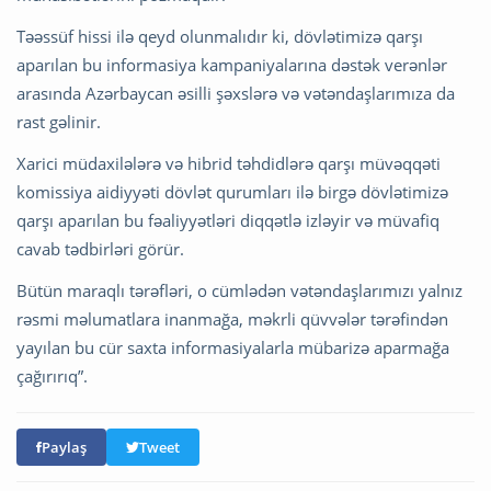
Təəssüf hissi ilə qeyd olunmalıdır ki, dövlətimizə qarşı
aparılan bu informasiya kampaniyalarına dəstək verənlər
arasında Azərbaycan əsilli şəxslərə və vətəndaşlarımıza da
rast gəlinir.
Xarici müdaxilələrə və hibrid təhdidlərə qarşı müvəqqəti
komissiya aidiyyəti dövlət qurumları ilə birgə dövlətimizə
qarşı aparılan bu fəaliyyətləri diqqətlə izləyir və müvafiq
cavab tədbirləri görür.
Bütün maraqlı tərəfləri, o cümlədən vətəndaşlarımızı yalnız
rəsmi məlumatlara inanmağa, məkrli qüvvələr tərəfindən
yayılan bu cür saxta informasiyalarla mübarizə aparmağa
çağırırıq”.
Paylaş
Tweet