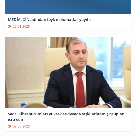
MEDİA: XİN adından feyk məlumatlar yayılır
28-01-2025
Sədr: Kiberhücumları yüksək səviyyədə təşkilatlanmış qruplar
icra edir
02-05-2025