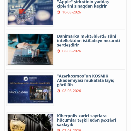
"Apple" şirkətinin yaddaş
çiplərini sınaqdan keçirir
10-08-2026
Danimarka məktəblərdə süni
intellektdən istifadəyə nəzarəti
sərtləşdirir
08-08-2026
“Azərkosmos”un KOSMİK
Akademiyası mükafata layiq
görülüb
08-08-2026
Kiberpolis xarici saytlara
hücumlar təşkil edən şəxsləri
saxlayıb
07-08-2026