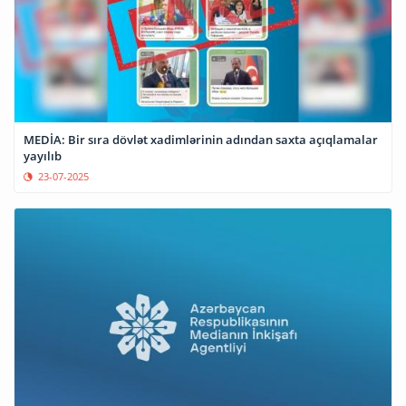
MEDİA: Bir sıra dövlət xadimlərinin adından saxta açıqlamalar
yayılıb
23-07-2025