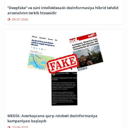
“Deepfake” və süni intellektəsaslı dezinformasiya hibrid təhdid
arsenalının tərkib hissəsidir
09-07-2026
MEDİA: Azərbaycana qarşı növbəti dezinformasiya
kampaniyası başlayıb
23-09-2025