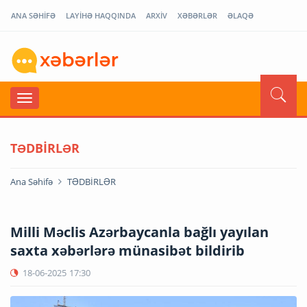
ANA SƏHİFƏ
LAYİHƏ HAQQINDA
ARXİV
XƏBƏRLƏR
ƏLAQƏ
TƏDBİRLƏR
Ana Səhifə
TƏDBİRLƏR
Milli Məclis Azərbaycanla bağlı yayılan
saxta xəbərlərə münasibət bildirib
18-06-2025
17:30