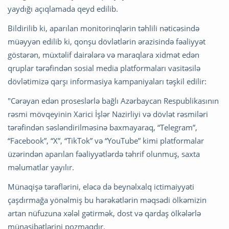
yaydığı açıqlamada qeyd edilib.
Bildirilib ki, aparılan monitorinqlərin təhlili nəticəsində
müəyyən edilib ki, qonşu dövlətlərin ərazisində fəaliyyət
göstərən, müxtəlif dairələrə və maraqlara xidmət edən
qruplar tərəfindən sosial media platformaları vasitəsilə
dövlətimizə qarşı informasiya kampaniyaları təşkil edilir:
"Cərəyan edən proseslərlə bağlı Azərbaycan Respublikasının
rəsmi mövqeyinin Xarici İşlər Nazirliyi və dövlət rəsmiləri
tərəfindən səsləndirilməsinə baxmayaraq, “Telegram”,
“Facebook”, “X”, “TikTok” və “YouTube” kimi platformalar
üzərindən aparılan fəaliyyətlərdə təhrif olunmuş, saxta
məlumatlar yayılır.
Münaqişə tərəflərini, eləcə də beynəlxalq ictimaiyyəti
çaşdırmağa yönəlmiş bu hərəkətlərin məqsədi ölkəmizin
artan nüfuzuna xələl gətirmək, dost və qardaş ölkələrlə
münasibətlərini pozmaqdır.