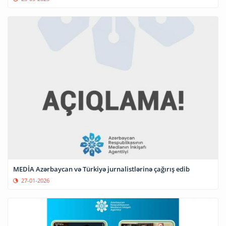
MEDİA Azərbaycan və Türkiyə jurnalistlərinə çağırış edib
27-01-2026