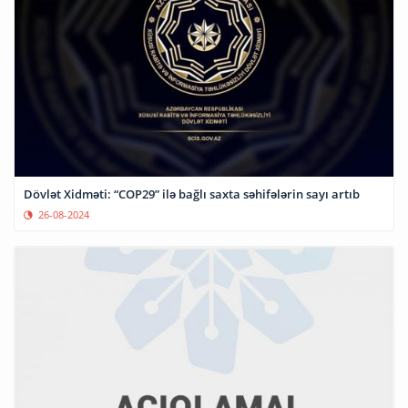
Dövlət Xidməti: “COP29” ilə bağlı saxta səhifələrin sayı artıb
26-08-2024