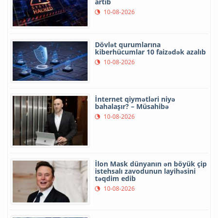
artıb
10-08-2026
Dövlət qurumlarına
kiberhücumlar 10 faizədək azalıb
10-08-2026
İnternet qiymətləri niyə
bahalaşır? – Müsahibə
10-08-2026
İlon Mask dünyanın ən böyük çip
istehsalı zavodunun layihəsini
təqdim edib
10-08-2026