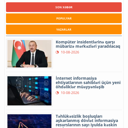
SON XƏBƏR
POPULYAR
YAZARLAR
Kompüter insidentlərinə qarşı
mübarizə mərkəzləri yaradılacaq
10-08-2026
İnternet informasiya
ehtiyatlarının sahibləri üçün yeni
öhdəliklər müəyyənləşib
10-08-2026
Təhlükəsizlik boşluqları
aşkarlanmış dövlət informasiya
resurslarının sayı iyulda kəskin