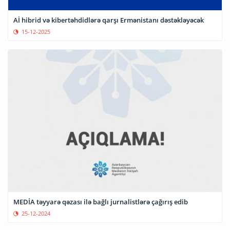
Aİ hibrid və kibertəhdidlərə qarşı Ermənistanı dəstəkləyəcək
15-12-2025
MEDİA təyyarə qəzası ilə bağlı jurnalistlərə çağırış edib
25-12-2024