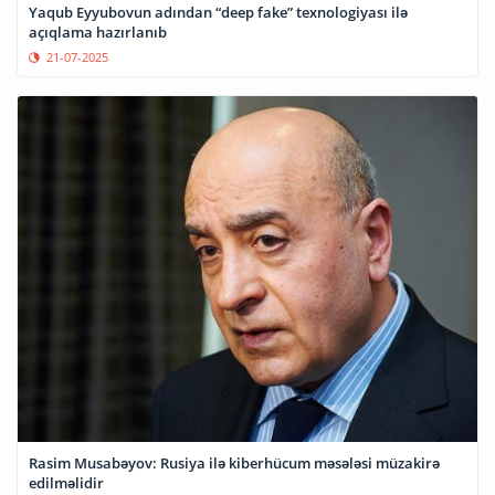
Yaqub Eyyubovun adından “deep fake” texnologiyası ilə
açıqlama hazırlanıb
21-07-2025
Rasim Musabəyov: Rusiya ilə kiberhücum məsələsi müzakirə
edilməlidir