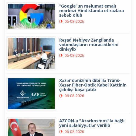
“Google”un məlumat emalı
mərkəzi Hindistanda etirazlara
səbəb olub
06-08-2026
Rəşad Nəbiyev Zəngilanda
vətəndaşların müraciətlərini
dinləyib
06-08-2026
Xəzər dənizinin dibi ilə Trans-
Xəzər Fiber-Optik Kabel Xəttinin
çəkilişi başa çatıb
06-08-2026
AZCON-a "Azərkosmos"la bağlı
yeni səlahiyyətlər verilib
06-08-2026