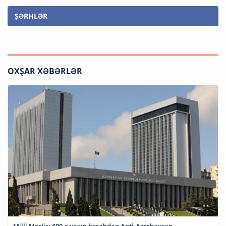
ŞƏRHLƏR
OXŞAR XƏBƏRLƏR
Milli Məclis: 600-ə yaxın hesabdan Anti-Azərbaycan