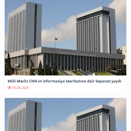
Milli Məclis CNN-in informasiya təxribatına dair bəyanat yayıb
05-06-2026