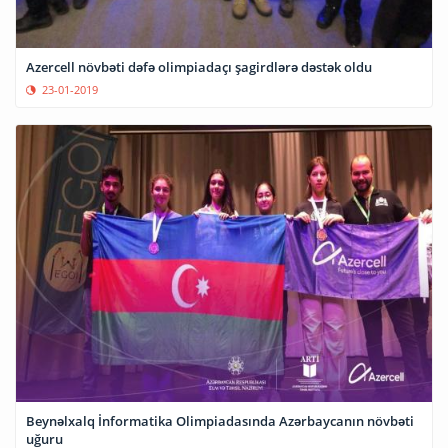
Azercell növbəti dəfə olimpiadaçı şagirdlərə dəstək oldu
23-01-2019
Beynəlxalq İnformatika Olimpiadasında Azərbaycanın növbəti
uğuru