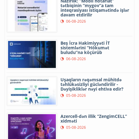
Nazirlik: “Mobil notariat”
tətbiqinin “mygov”a tam
inteqrasiyası istiqamətində işlər
davam etdirilir
06-08-2026
Beş İcra Hakimiyyəti İT
sistemlərini “Hökumət
buludu”na köçürüb
06-08-2026
Uşaqların rəqəmsal mühitdə
təhlükəsizliyi gücləndirilir -
Dəyişikliklər nəyi ehtiva edir?
05-08-2026
Azercell-dən illik “ZengimCELL”
xidməti
05-08-2026