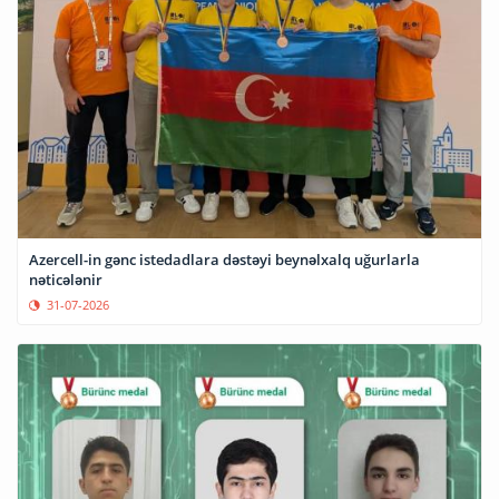
Azercell-in gənc istedadlara dəstəyi beynəlxalq uğurlarla
nəticələnir
31-07-2026