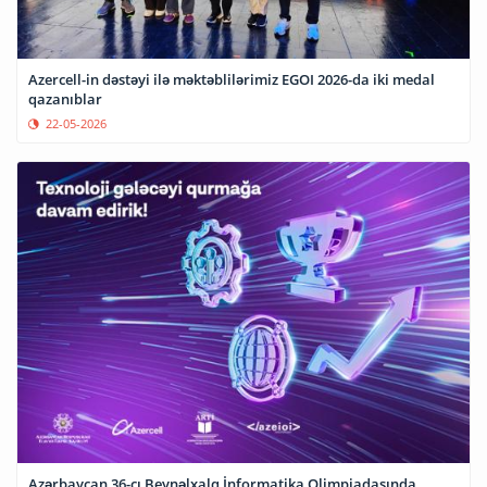
Azercell-in dəstəyi ilə məktəblilərimiz EGOI 2026-da iki medal
qazanıblar
22-05-2026
Azərbaycan 36-cı Beynəlxalq İnformatika Olimpiadasında