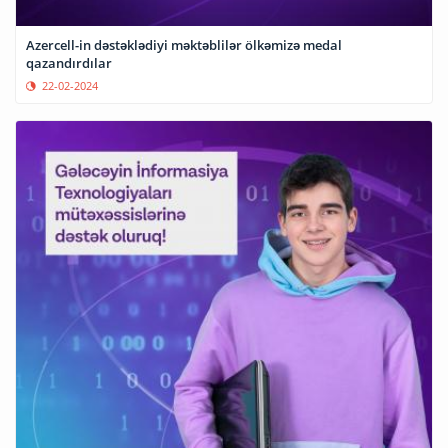
Azercell-in dəstəklədiyi məktəblilər ölkəmizə medal
qazandırdılar
22-02-2024