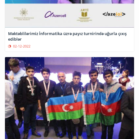
Məktəblilərimiz İnformatika üzrə payız turnirində uğurla çıxış
ediblər
02-12-2022