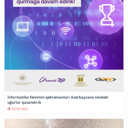
İnformatika fənninin qəhrəmanları Azərbaycana növbəti
uğurlar qazandırıb
02-03-2022