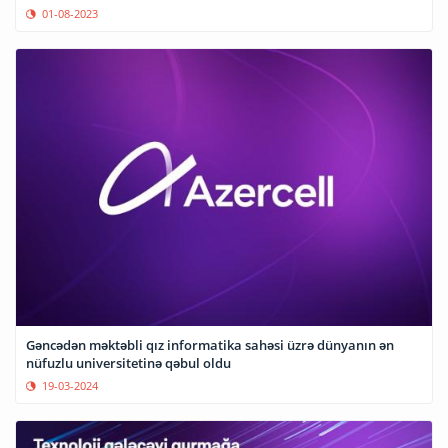
01-08-2023
Gəncədən məktəbli qız informatika sahəsi üzrə dünyanın ən
nüfuzlu universitetinə qəbul oldu
19-03-2024