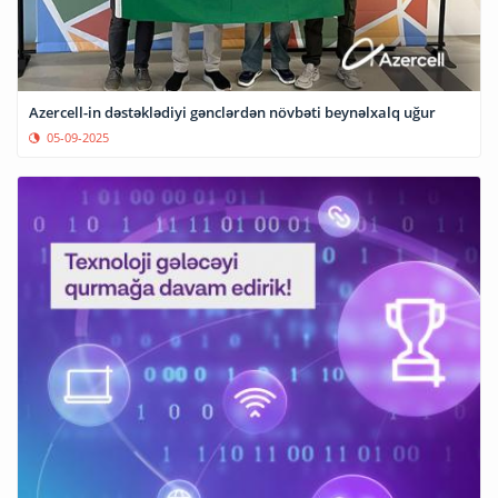
Azercell-in dəstəklədiyi gənclərdən növbəti beynəlxalq uğur
05-09-2025