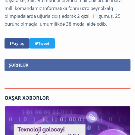
həyata keçirilir. Bu müddət ərzində məktəblilərdən ibarət
milli komandamız İnformatika fənni üzrə beynəlxalq
olimpiadalarda uğurla çıxış edərək 2 qızıl, 11 gümüş, 25
bürünc olmaqla, ümumilikdə 38 medal əldə edib.
Paylaş
Tweet
ŞƏRHLƏR
OXŞAR XƏBƏRLƏR