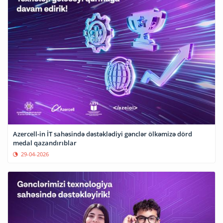
Azercell-in İT sahəsində dəstəklədiyi gənclər ölkəmizə dörd
medal qazandırıblar
29-04-2026