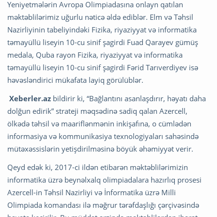
Yeniyetmələrin Avropa Olimpiadasına onlayn qatılan
məktəblilərimiz uğurlu nəticə əldə ediblər. Elm və Təhsil
Nazirliyinin tabeliyindəki Fizika, riyaziyyat və informatika
təmayüllü liseyin 10-cu sinif şagirdi Fuad Qarayev gümüş
medala, Quba rayon Fizika, riyaziyyat və informatika
təmayüllü liseyin 10-cu sinif şagirdi Fərid Tarıverdiyev isə
həvəsləndirici mükafata layiq görülüblər.
Xeberler.az
bildirir ki, “Bağlantını asanlaşdırır, həyatı daha
dolğun edirik” strateji məqsədinə sadiq qalan Azercell,
ölkədə təhsil və maariflənmənin inkişafına, o cümlədən
informasiya və kommunikasiya texnologiyaları sahəsində
mütəxəssislərin yetişdirilməsinə böyük əhəmiyyət verir.
Qeyd edək ki, 2017-ci ildən etibarən məktəblilərimizin
informatika üzrə beynəlxalq olimpiadalara hazırlıq prosesi
Azercell-in Təhsil Nazirliyi və İnformatika üzrə Milli
Olimpiada komandası ilə məğrur tərəfdaşlığı çərçivəsində