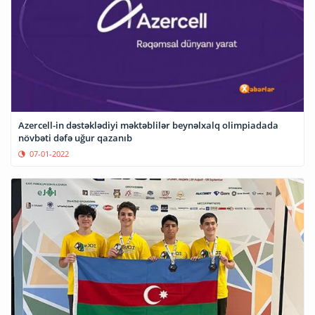
Azercell-in dəstəklədiyi məktəblilər beynəlxalq olimpiadada
növbəti dəfə uğur qazanıb
07-01-2022