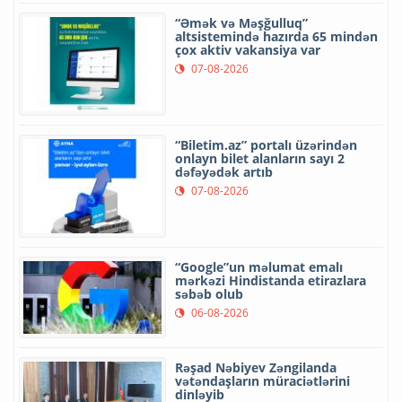
“Əmək və Məşğulluq”
altsistemində hazırda 65 mindən
çox aktiv vakansiya var
07-08-2026
“Biletim.az” portalı üzərindən
onlayn bilet alanların sayı 2
dəfəyədək artıb
07-08-2026
“Google”un məlumat emalı
mərkəzi Hindistanda etirazlara
səbəb olub
06-08-2026
Rəşad Nəbiyev Zəngilanda
vətəndaşların müraciətlərini
dinləyib