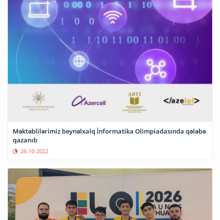
Məktəblilərimiz beynəlxalq İnformatika Olimpiadasında qələbə
qazanıb
26-10-2022