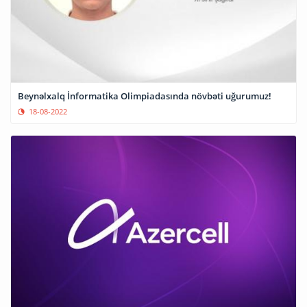
Beynəlxalq İnformatika Olimpiadasında növbəti uğurumuz!
18-08-2022