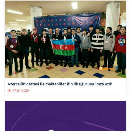
Azercellin dəstəyi ilə məktəblilər ilin ilk uğuruna imza atıb
17-01-2020