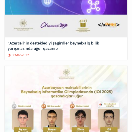
"Azercell"in dəstəklədiyi şagirdlər beynəlxalq bilik
yarışmasında uğur qazanıb
23-02-2022