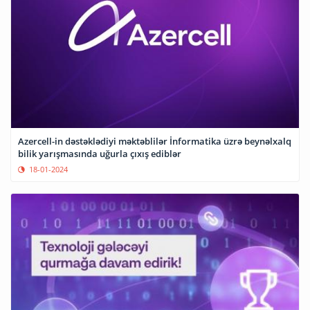
Azercell-in dəstəklədiyi məktəblilər İnformatika üzrə beynəlxalq
bilik yarışmasında uğurla çıxış ediblər
18-01-2024