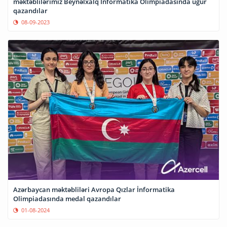
məktəblilərimiz Beynəlxalq İnformatika Olimpiadasında uğur
qazandılar
08-09-2023
Azərbaycan məktəbliləri Avropa Qızlar İnformatika
Olimpiadasında medal qazandılar
01-08-2024