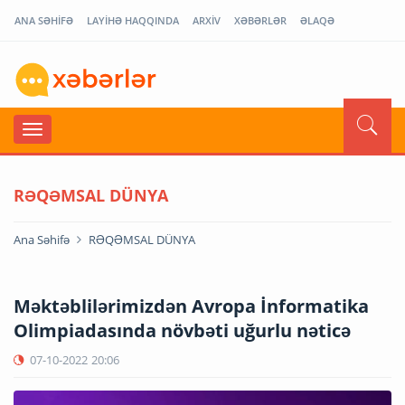
ANA SƏHİFƏ
LAYİHƏ HAQQINDA
ARXİV
XƏBƏRLƏR
ƏLAQƏ
RƏQƏMSAL DÜNYA
Ana Səhifə
RƏQƏMSAL DÜNYA
Məktəblilərimizdən Avropa İnformatika
Olimpiadasında növbəti uğurlu nəticə
07-10-2022
20:06