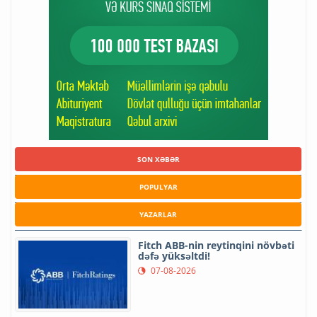
SON XƏBƏR
POPULYAR
YAZARLAR
Fitch ABB-nin reytinqini növbəti
dəfə yüksəltdi!
07-08-2026