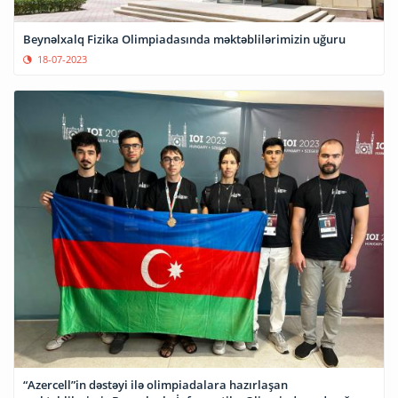
Beynəlxalq Fizika Olimpiadasında məktəblilərimizin uğuru
18-07-2023
“Azercell”in dəstəyi ilə olimpiadalara hazırlaşan