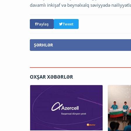
davamlı inkişaf və beynəlxalq səviyyədə nailiyyətlə
Paylaş
Tweet
ŞƏRHLƏR
OXŞAR XƏBƏRLƏR