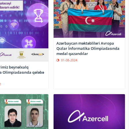
Azərbaycan məktəbliləri Avropa
Qızlar İnformatika Olimpiadasında
medal qazandılar
01-08-2024
rimiz beynəlxalq
a Olimpiadasında qələbə
2