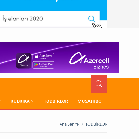
RUBRİKA
TƏDBİRLƏR
MÜSAHİBƏ
Ana Səhifə
TƏDBİRLƏR