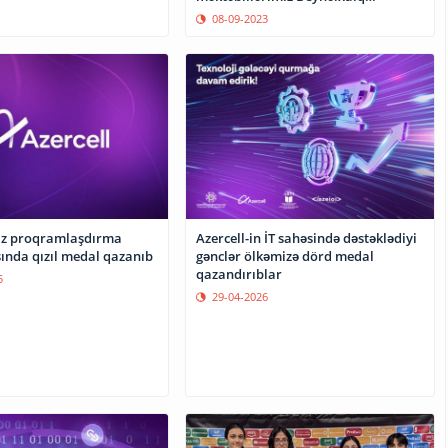
İnformatika Olimpiadasında uğur
08-09-2023
qazandılar
iz proqramlaşdırma
Azercell-in İT sahəsində dəstəklədiyi
ında qızıl medal qazanıb
gənclər ölkəmizə dörd medal
qazandırıblar
5
29-04-2026