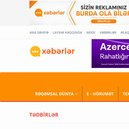
ANA SƏHİFƏ
LAYİHƏ HAQQINDA
ARXİV
XƏBƏRLƏR
ƏLA
RƏQƏMSAL DÜNYA
E - HÖKUMƏT
TE
TƏDBİRLƏR