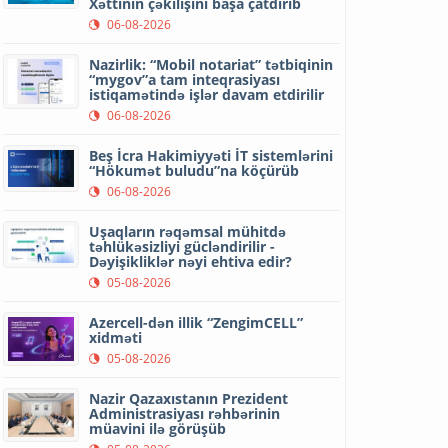
Xəttinin çəkilişini başa çatdırıb
06-08-2026
Nazirlik: “Mobil notariat” tətbiqinin
“mygov”a tam inteqrasiyası
istiqamətində işlər davam etdirilir
06-08-2026
Beş İcra Hakimiyyəti İT sistemlərini
“Hökumət buludu”na köçürüb
06-08-2026
Uşaqların rəqəmsal mühitdə
təhlükəsizliyi gücləndirilir -
Dəyişikliklər nəyi ehtiva edir?
05-08-2026
Azercell-dən illik “ZengimCELL”
xidməti
05-08-2026
Nazir Qazaxıstanın Prezident
Administrasiyası rəhbərinin
müavini ilə görüşüb