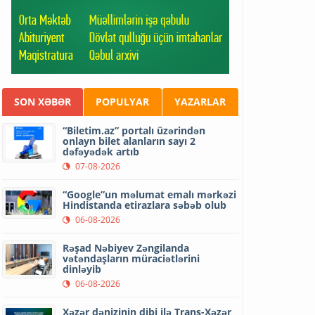
SON XƏBƏR
POPULYAR
YAZARLAR
“Biletim.az” portalı üzərindən
onlayn bilet alanların sayı 2
dəfəyədək artıb
07-08-2026
“Google”un məlumat emalı mərkəzi
Hindistanda etirazlara səbəb olub
06-08-2026
Rəşad Nəbiyev Zəngilanda
vətəndaşların müraciətlərini
dinləyib
06-08-2026
Xəzər dənizinin dibi ilə Trans-Xəzər