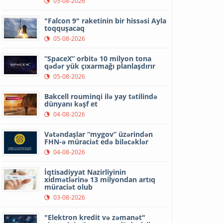
05-08-2026
"Falcon 9" raketinin bir hissəsi Ayla
toqquşacaq
05-08-2026
“SpaceX” orbitə 10 milyon tona
qədər yük çıxarmağı planlaşdırır
05-08-2026
Bakcell rouminqi ilə yay tətilində
dünyanı kəşf et
04-08-2026
Vətəndaşlar “mygov” üzərindən
FHN-ə müraciət edə biləcəklər
04-08-2026
İqtisadiyyat Nazirliyinin
xidmətlərinə 13 milyondan artıq
müraciət olub
03-08-2026
"Elektron kredit və zəmanət"