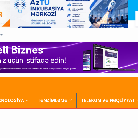
QƏ
XNOLOGİYA
TƏNZİMLƏMƏ
TELEKOM VƏ NƏQLİYYAT