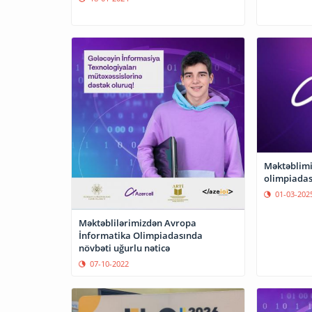
Məktəblim
olimpiadas
01-03-202
Məktəblilərimizdən Avropa
İnformatika Olimpiadasında
növbəti uğurlu nəticə
07-10-2022