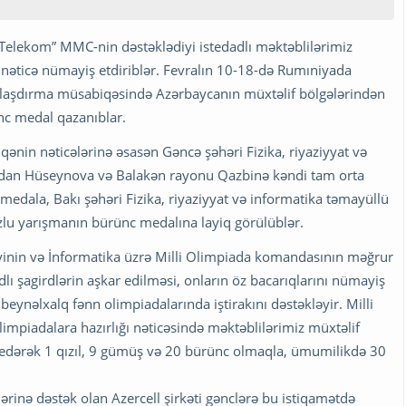
Telekom” MMC-nin dəstəklədiyi istedadlı məktəblilərimiz
 nəticə nümayiş etdiriblər. Fevralın 10-18-də Rumıniyada
mlaşdırma müsabiqəsində Azərbaycanın müxtəlif bölgələrindən
nc medal qazanıblar.
ənin nəticələrinə əsasən Gəncə şəhəri Fizika, riyaziyyat və
 Fidan Hüseynova və Balakən rayonu Qazbinə kəndi tam orta
medala, Bakı şəhəri Fizika, riyaziyyat və informatika təmayüllü
uzlu yarışmanın bürünc medalına layiq görülüblər.
liyinin və İnformatika üzrə Milli Olimpiada komandasının məğrur
lı şagirdlərin aşkar edilməsi, onların öz bacarıqlarını nümayiş
beynəlxalq fənn olimpiadalarında iştirakını dəstəkləyir. Milli
impiadalara hazırlığı nəticəsində məktəblilərimiz müxtəlif
 edərək 1 qızıl, 9 gümüş və 20 bürünc olmaqla, ümumilikdə 30
rinə dəstək olan Azercell şirkəti gənclərə bu istiqamətdə