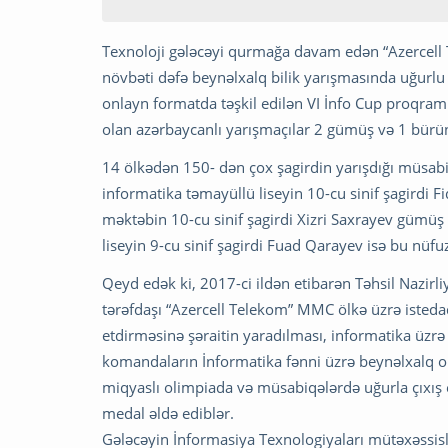
Texnoloji gələcəyi qurmağa davam edən “Azercell 
növbəti dəfə beynəlxalq bilik yarışmasında uğurlu
onlayn formatda təşkil edilən VI İnfo Cup proqra
olan azərbaycanlı yarışmaçılar 2 gümüş və 1 bürü
14 ölkədən 150- dən çox şagirdin yarışdığı müsabiq
informatika təmayüllü liseyin 10-cu sinif şagirdi
məktəbin 10-cu sinif şagirdi Xizri Saxrayev gümüş 
liseyin 9-cu sinif şagirdi Fuad Qarayev isə bu nüf
Qeyd edək ki, 2017-ci ildən etibarən Təhsil Nazir
tərəfdaşı “Azercell Telekom” MMC ölkə üzrə istedad
etdirməsinə şəraitin yaradılması, informatika üzrə 
komandaların İnformatika fənni üzrə beynəlxalq ol
miqyaslı olimpiada və müsabiqələrdə uğurla çıxış
medal əldə ediblər.
Gələcəyin İnformasiya Texnologiyaları mütəxəssislə