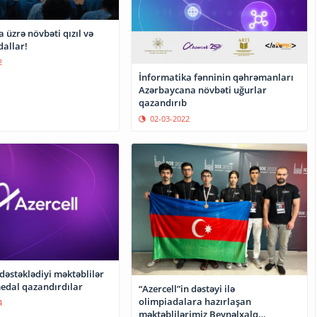
 üzrə növbəti qızıl və
allar!
2
İnformatika fənninin qəhrəmanları
Azərbaycana növbəti uğurlar
qazandırıb
02-03-2022
 dəstəklədiyi məktəblilər
edal qazandırdılar
“Azercell”in dəstəyi ilə
olimpiadalara hazırlaşan
4
məktəblilərimiz Beynəlxalq