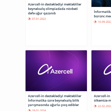
Azercell-in dəstəklədiyi məktəblilər
beynəlxalq olimpiadada növbəti
İnformatika
dəfə uğur qazanıb
bürünc med
07-01-2022
10-09-202
Azercell-in dəstəklədiyi məktəblilər
Azercell-in
İnformatika üzrə beynəlxalq bilik
ölkəmizə m
yarışmasında uğurla çıxış ediblər
22-02-202
18-01-2024