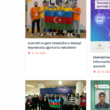
Azercell-in gənc istedadlara dəstəyi
beynəlxalq uğurlarla nəticələnir
31-07-2026
Məktəblilə
İnformatik
qazanıb
26-10-202