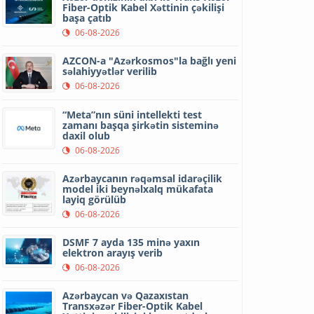
Fiber-Optik Kabel Xəttinin çəkilişi
başa çatıb
06-08-2026
AZCON-a "Azərkosmos"la bağlı yeni
səlahiyyətlər verilib
06-08-2026
“Meta”nın süni intellekti test
zamanı başqa şirkətin sisteminə
daxil olub
06-08-2026
Azərbaycanın rəqəmsal idarəçilik
model iki beynəlxalq mükafata
layiq görülüb
06-08-2026
DSMF 7 ayda 135 minə yaxın
elektron arayış verib
06-08-2026
Azərbaycan və Qazaxıstan
Transxəzər Fiber-Optik Kabel