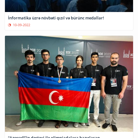
İnformatika üzrə növbəti qızıl və bürünc medallar!
10-09-2022
“Azercell”in dəstəyi ilə olimpiadalara hazırlaşan