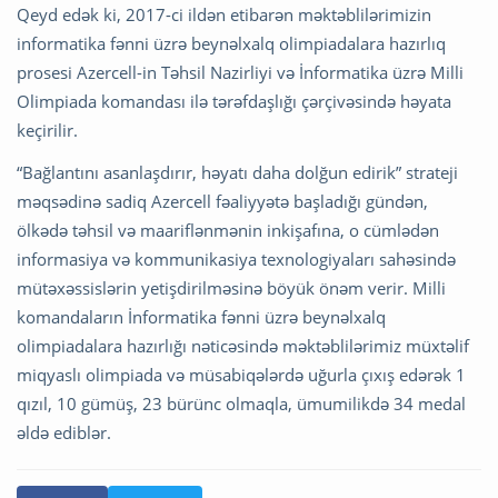
Qeyd edək ki, 2017-ci ildən etibarən məktəblilərimizin
informatika fənni üzrə beynəlxalq olimpiadalara hazırlıq
prosesi Azercell-in Təhsil Nazirliyi və İnformatika üzrə Milli
Olimpiada komandası ilə tərəfdaşlığı çərçivəsində həyata
keçirilir.
“Bağlantını asanlaşdırır, həyatı daha dolğun edirik” strateji
məqsədinə sadiq Azercell fəaliyyətə başladığı gündən,
ölkədə təhsil və maariflənmənin inkişafına, o cümlədən
informasiya və kommunikasiya texnologiyaları sahəsində
mütəxəssislərin yetişdirilməsinə böyük önəm verir. Milli
komandaların İnformatika fənni üzrə beynəlxalq
olimpiadalara hazırlığı nəticəsində məktəblilərimiz müxtəlif
miqyaslı olimpiada və müsabiqələrdə uğurla çıxış edərək 1
qızıl, 10 gümüş, 23 bürünc olmaqla, ümumilikdə 34 medal
əldə ediblər.