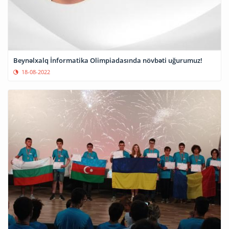
Beynəlxalq İnformatika Olimpiadasında növbəti uğurumuz!
18-08-2022