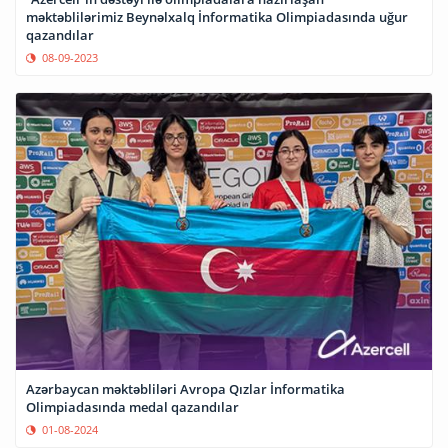
məktəblilərimiz Beynəlxalq İnformatika Olimpiadasında uğur
qazandılar
08-09-2023
Azərbaycan məktəbliləri Avropa Qızlar İnformatika
Olimpiadasında medal qazandılar
01-08-2024