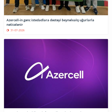
Azercell-in gənc istedadlara dəstəyi beynəlxalq uğurlarla
nəticələnir
31-07-2026