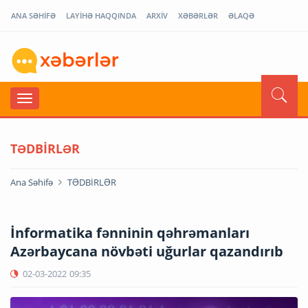
ANA SƏHİFƏ
LAYİHƏ HAQQINDA
ARXİV
XƏBƏRLƏR
ƏLAQƏ
TƏDBİRLƏR
Ana Səhifə
TƏDBİRLƏR
İnformatika fənninin qəhrəmanları
Azərbaycana növbəti uğurlar qazandırıb
02-03-2022
09:35