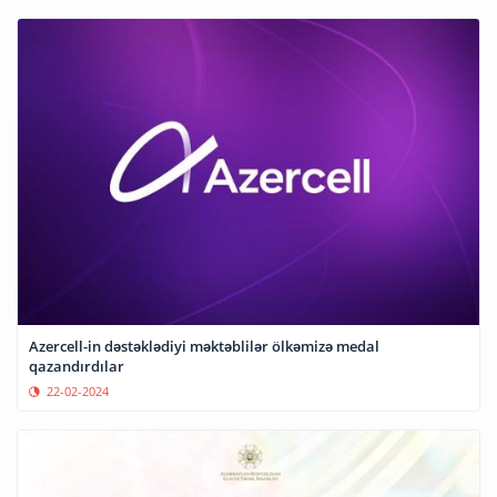
Azercell-in dəstəklədiyi məktəblilər ölkəmizə medal
qazandırdılar
22-02-2024