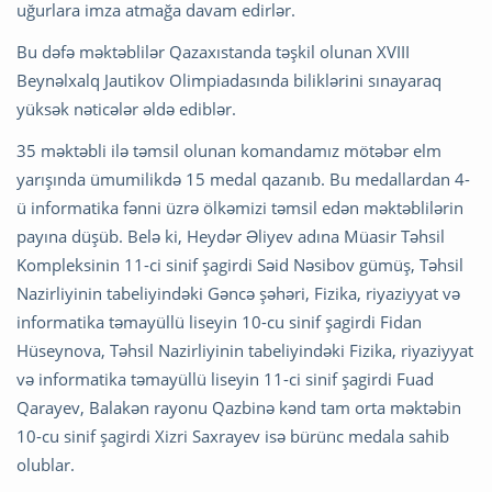
uğurlara imza atmağa davam edirlər.
Bu dəfə məktəblilər Qazaxıstanda təşkil olunan XVIII
Beynəlxalq Jautikov Olimpiadasında biliklərini sınayaraq
yüksək nəticələr əldə ediblər.
35 məktəbli ilə təmsil olunan komandamız mötəbər elm
yarışında ümumilikdə 15 medal qazanıb. Bu medallardan 4-
ü informatika fənni üzrə ölkəmizi təmsil edən məktəblilərin
payına düşüb. Belə ki, Heydər Əliyev adına Müasir Təhsil
Kompleksinin 11-ci sinif şagirdi Səid Nəsibov gümüş, Təhsil
Nazirliyinin tabeliyindəki Gəncə şəhəri, Fizika, riyaziyyat və
informatika təmayüllü liseyin 10-cu sinif şagirdi Fidan
Hüseynova, Təhsil Nazirliyinin tabeliyindəki Fizika, riyaziyyat
və informatika təmayüllü liseyin 11-ci sinif şagirdi Fuad
Qarayev, Balakən rayonu Qazbinə kənd tam orta məktəbin
10-cu sinif şagirdi Xizri Saxrayev isə bürünc medala sahib
olublar.