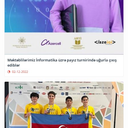
Məktəblilərimiz İnformatika üzrə payız turnirində uğurla çıxış
ediblər
02-12-2022