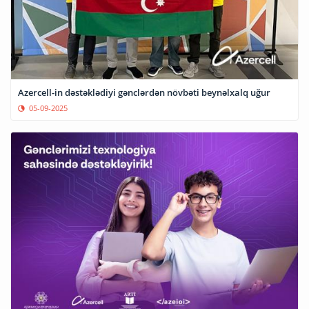
Azercell-in dəstəklədiyi gənclərdən növbəti beynəlxalq uğur
05-09-2025