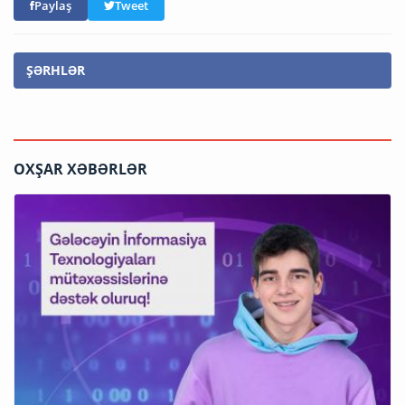
Paylaş
Tweet
ŞƏRHLƏR
OXŞAR XƏBƏRLƏR