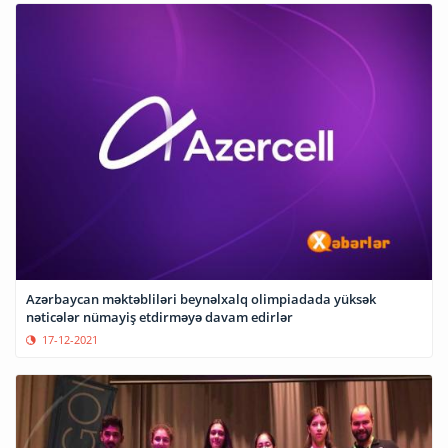
Azərbaycan məktəbliləri beynəlxalq olimpiadada yüksək
nəticələr nümayiş etdirməyə davam edirlər
17-12-2021