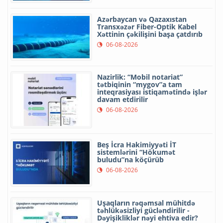
Azərbaycan və Qazaxıstan
Transxəzər Fiber-Optik Kabel
Xəttinin çəkilişini başa çatdırıb
06-08-2026
Nazirlik: “Mobil notariat”
tətbiqinin “mygov”a tam
inteqrasiyası istiqamətində işlər
davam etdirilir
06-08-2026
Beş İcra Hakimiyyəti İT
sistemlərini “Hökumət
buludu”na köçürüb
06-08-2026
Uşaqların rəqəmsal mühitdə
təhlükəsizliyi gücləndirilir -
Dəyişikliklər nəyi ehtiva edir?