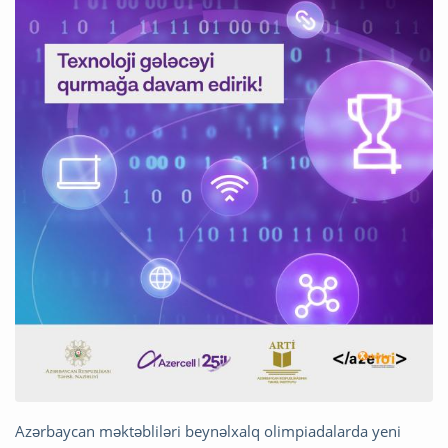
Azərbaycan məktəbliləri beynəlxalq olimpiadalarda yeni