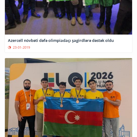
Azercell növbəti dəfə olimpiadaçı şagirdlərə dəstək oldu
23-01-2019