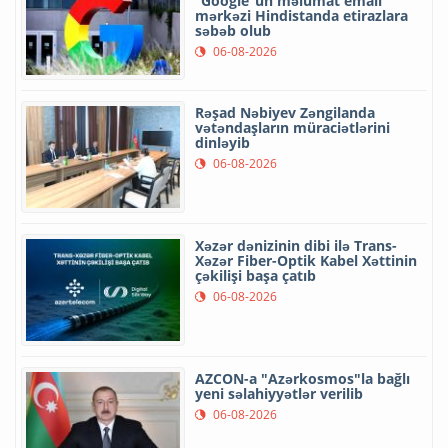
“Google”un məlumat emalı
mərkəzi Hindistanda etirazlara
səbəb olub
06-08-2026
Rəşad Nəbiyev Zəngilanda
vətəndaşların müraciətlərini
dinləyib
06-08-2026
Xəzər dənizinin dibi ilə Trans-
Xəzər Fiber-Optik Kabel Xəttinin
çəkilişi başa çatıb
06-08-2026
AZCON-a "Azərkosmos"la bağlı
yeni səlahiyyətlər verilib
06-08-2026