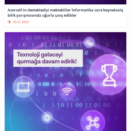
Azercell-in dəstəklədiyi məktəblilər İnformatika üzrə beynəlxalq
bilik yarışmasında uğurla çıxış ediblər
18-01-2024