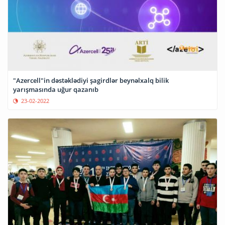
"Azercell"in dəstəklədiyi şagirdlər beynəlxalq bilik
yarışmasında uğur qazanıb
23-02-2022