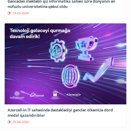
Gəncədən məktəbli qız informatika sahəsi üzrə dünyanın ən
nüfuzlu universitetinə qəbul oldu
19-03-2024
Azercell-in İT sahəsində dəstəklədiyi gənclər ölkəmizə dörd
medal qazandırıblar
29-04-2026