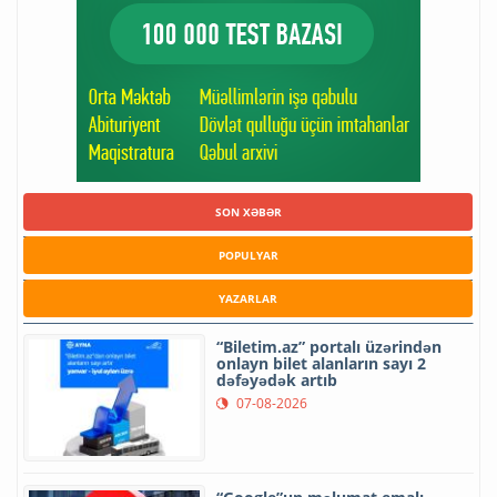
SON XƏBƏR
POPULYAR
YAZARLAR
“Biletim.az” portalı üzərindən
onlayn bilet alanların sayı 2
dəfəyədək artıb
07-08-2026