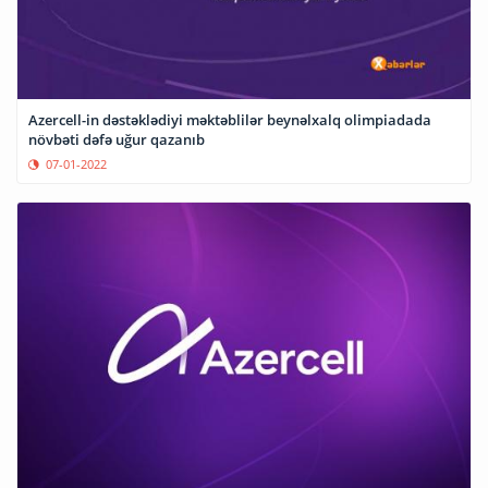
Azercell-in dəstəklədiyi məktəblilər beynəlxalq olimpiadada
növbəti dəfə uğur qazanıb
07-01-2022