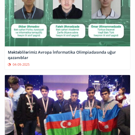
Məktəblilərimiz Avropa İnformatika Olimpiadasında uğur
qazanıblar
04-09-2025