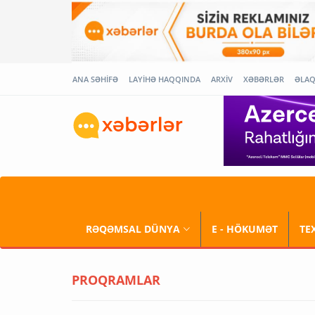
ANA SƏHİFƏ
LAYİHƏ HAQQINDA
ARXİV
XƏBƏRLƏR
ƏLA
RƏQƏMSAL DÜNYA
E - HÖKUMƏT
TE
PROQRAMLAR