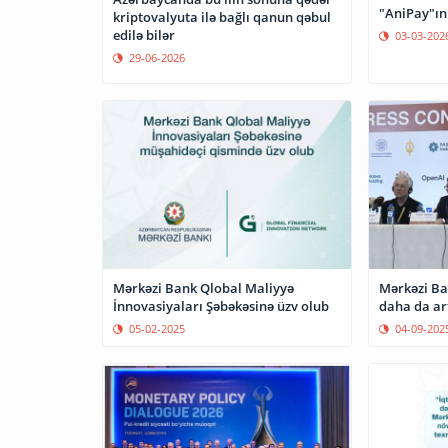
"AniPay"ın 
kriptovalyuta ilə bağlı qanun qəbul
edilə bilər
03-03-202
29-06-2026
Mərkəzi Bank Qlobal Maliyyə
Mərkəzi B
İnnovasiyaları Şəbəkəsinə üzv olub
daha da ar
05-02-2025
04-09-202