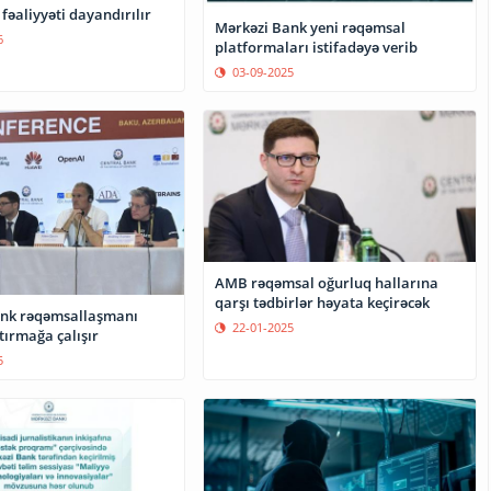
fəaliyyəti dayandırılır
Mərkəzi Bank yeni rəqəmsal
6
platformaları istifadəyə verib
03-09-2025
AMB rəqəmsal oğurluq hallarına
qarşı tədbirlər həyata keçirəcək
ank rəqəmsallaşmanı
22-01-2025
tırmağa çalışır
5