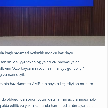
 bağlı rəqəmsal yetkinlik indeksi hazırlayır.
Bankın Maliyyə texnologiyaları və innovasiyalar
AMB-nin "Azərbaycanın rəqəmsal maliyyə gündəliyi"
şı zamanı deyib.
deksinin hazırlanması AMB-nin həyata keçirdiyi ən mühüm
sində olduğundan onun bütün detallarının açıqlanması hələ
tıq əldə edilib və yaxın zamanda həm media nümayəndələri,