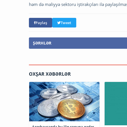
həm də maliyyə sektoru iştirakçıları ilə paylaşılması
Paylaş
Tweet
ŞƏRHLƏR
OXŞAR XƏBƏRLƏR
Azərbaycanda bu ilin sonuna qədər