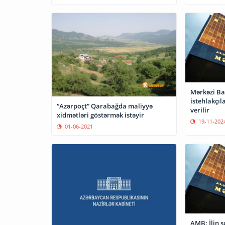
Mərkəzi Bank: Saxt
istehlakçı
“Azərpoçt” Qarabağda maliyyə
verilir
xidmətləri göstərmək istəyir
19-11-202
01-06-2021
AMB: İlin 