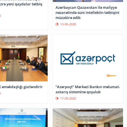
zrə yeni qaydalar tətbiq
Azərbaycan Qazaxıstan ilə maliyyə
nəzarətində süni intellektin tətbiqini
6
müzakirə edib
13-06-2026
 əməkdaşlığı gücləndirir
“Azərpoçt” Mərkəzi Bankın məlumat-
axtarış sisteminə qoşulub
5
17-09-2020