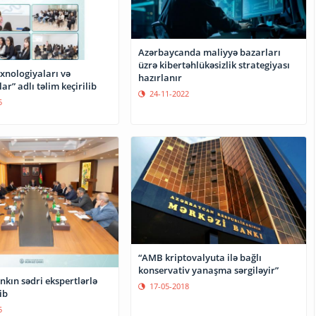
Azərbaycanda maliyyə bazarları
üzrə kibertəhlükəsizlik strategiyası
xnologiyaları və
hazırlanır
ar” adlı təlim keçirilib
24-11-2022
5
“AMB kriptovalyuta ilə bağlı
konservativ yanaşma sərgiləyir”
kın sədri ekspertlərlə
17-05-2018
ib
5