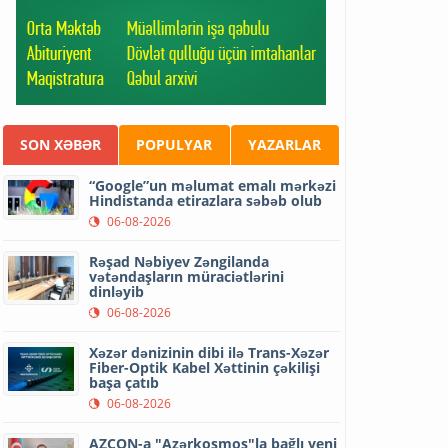
SON XƏBƏR
POPULYAR
YAZARLAR
“Google”un məlumat emalı mərkəzi
Hindistanda etirazlara səbəb olub
06-08-2026
Rəşad Nəbiyev Zəngilanda
vətəndaşların müraciətlərini
dinləyib
06-08-2026
Xəzər dənizinin dibi ilə Trans-Xəzər
Fiber-Optik Kabel Xəttinin çəkilişi
başa çatıb
06-08-2026
AZCON-a "Azərkosmos"la bağlı yeni