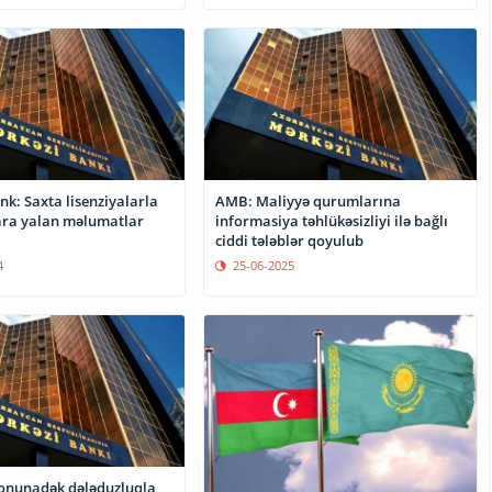
a lisenziyalarla
AMB: Maliyyə qurumlarına
lara yalan məlumatlar
informasiya təhlükəsizliyi ilə bağlı
ciddi tələblər qoyulub
4
25-06-2025
sonunadək dələduzluqla