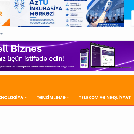
QƏ
XNOLOGİYA
TƏNZİMLƏMƏ
TELEKOM VƏ NƏQLİYYAT