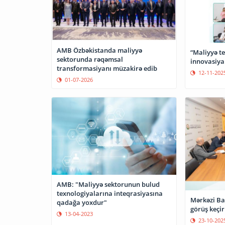
AMB Özbəkistanda maliyyə
“Maliyyə te
sektorunda rəqəmsal
innovasiyal
transformasiyanı müzakirə edib
12-11-202
01-07-2026
AMB: "Maliyyə sektorunun bulud
texnologiyalarına inteqrasiyasına
Mərkəzi Ban
qadağa yoxdur"
görüş keçir
13-04-2023
23-10-202