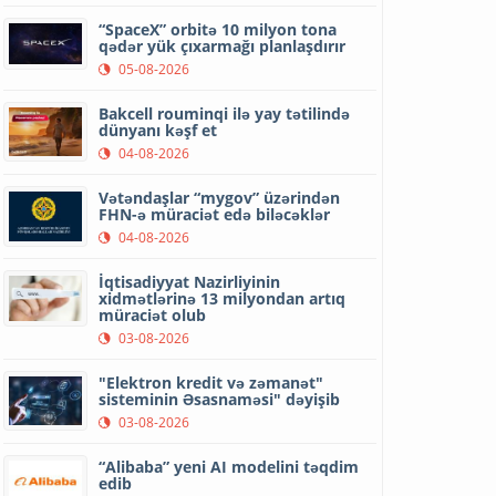
“SpaceX” orbitə 10 milyon tona
qədər yük çıxarmağı planlaşdırır
05-08-2026
Bakcell rouminqi ilə yay tətilində
dünyanı kəşf et
04-08-2026
Vətəndaşlar “mygov” üzərindən
FHN-ə müraciət edə biləcəklər
04-08-2026
İqtisadiyyat Nazirliyinin
xidmətlərinə 13 milyondan artıq
müraciət olub
03-08-2026
"Elektron kredit və zəmanət"
sisteminin Əsasnaməsi" dəyişib
03-08-2026
“Alibaba” yeni AI modelini təqdim
edib