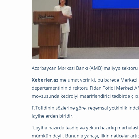
Azərbaycan Mərkəzi Bankı (AMB) maliyyə sektoru ilə
Xeberler.az
məlumat verir ki, bu barədə Mərkəzi 
departamentinin direktoru Fidan Tofidi Mərkəzi 
mövzusunda keçirdiyi maarifləndirici tədbirdə çıxı
F.Tofidinin sözlərinə görə, rəqəmsal yetkinlik in
layihələrdən biridir.
“Layihə hazırda təsdiq və yekun hazırlıq mərhələ
mümkün deyil. Bununla yanaşı, ilkin nəticələr ar