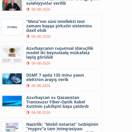
səlahiyyətlər verilib
06-08-2026
“Meta”nın süni intellekti test
zamanı başqa şirkətin sisteminə
daxil olub
06-08-2026
Azərbaycanın rəqəmsal idarəçilik
model iki beynəlxalq mükafata
layiq görülüb
06-08-2026
DSMF 7 ayda 135 minə yaxın
elektron arayış verib
06-08-2026
Azərbaycan və Qazaxıstan
Transxəzər Fiber-Optik Kabel
Xəttinin çəkilişini başa çatdırıb
06-08-2026
Nazirlik: “Mobil notariat” tətbiqinin
“mygov”a tam inteqrasiyası