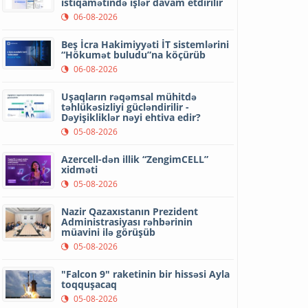
istiqamətində işlər davam etdirilir
06-08-2026
Beş İcra Hakimiyyəti İT sistemlərini
“Hökumət buludu”na köçürüb
06-08-2026
Uşaqların rəqəmsal mühitdə
təhlükəsizliyi gücləndirilir -
Dəyişikliklər nəyi ehtiva edir?
05-08-2026
Azercell-dən illik “ZengimCELL”
xidməti
05-08-2026
Nazir Qazaxıstanın Prezident
Administrasiyası rəhbərinin
müavini ilə görüşüb
05-08-2026
"Falcon 9" raketinin bir hissəsi Ayla
toqquşacaq
05-08-2026