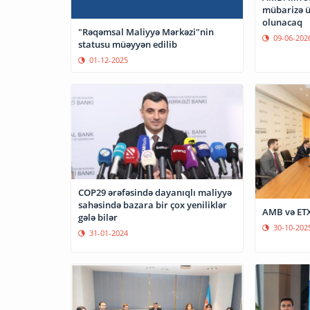
mübarizə ü
olunacaq
"Rəqəmsal Maliyyə Mərkəzi"nin
09-06-202
statusu müəyyən edilib
01-12-2025
COP29 ərəfəsində dayanıqlı maliyyə
sahəsində bazara bir çox yeniliklər
AMB və ETX
gələ bilər
30-10-202
31-01-2024