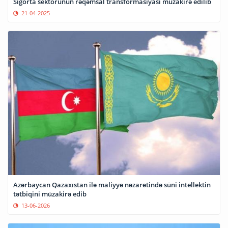
Sığorta sektorunun rəqəmsal transformasiyası müzakirə edilib
21-04-2025
Azərbaycan Qazaxıstan ilə maliyyə nəzarətində süni intellektin
tətbiqini müzakirə edib
13-06-2026