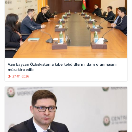
Azərbaycan Özbəkistanla kibertəhdidlərin idarə olunmasını
müzakirə edib
27-01-2026