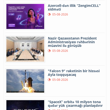
Azercell-dən illik “ZengimCELL”
xidməti
05-08-2026
Nazir Qazaxıstanın Prezident
Administrasiyası rəhbərinin
müavini ilə görüşüb
05-08-2026
"Falcon 9" raketinin bir hissəsi
Ayla toqquşacaq
05-08-2026
“SpaceX” orbitə 10 milyon tona
qədər yük çıxarmağı planlaşdırır