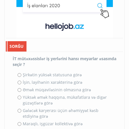
SORĞU
İT mütəxəssislər iş yerlərini hansı meyarlar əsasında
seçir ?
Şirkətin yüksək statusuna görə
İşin, layihənin xarakterinə görə
Əmək müqaviləsinin olmasına görə
Yüksək əmək haqqına, mükafatlara və digər
güzəştlərə görə
Gələcək karyerası üçün əhəmiyyət kəsb
etdiyinə görə
Maraqlı, işgüzar kollektivə görə