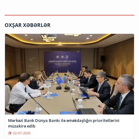
OXŞAR XƏBƏRLƏR
Mərkəzi Bank Dünya Bankı ilə əməkdaşlığın prioritetlərini
müzakirə edib
02-07-2026