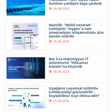
Xəttinin çəkilişini başa çatdırıb
06-08-2026
Nazirlik: “Mobil notariat”
tətbiqinin “mygov”a tam
inteqrasiyası istiqamətində işlər
davam etdirilir
06-08-2026
Beş İcra Hakimiyyəti İT
sistemlərini “Hökumət
buludu”na köçürüb
06-08-2026
Uşaqların rəqəmsal mühitdə
təhlükəsizliyi gücləndirilir -
Dəyişikliklər nəyi ehtiva edir?
05-08-2026