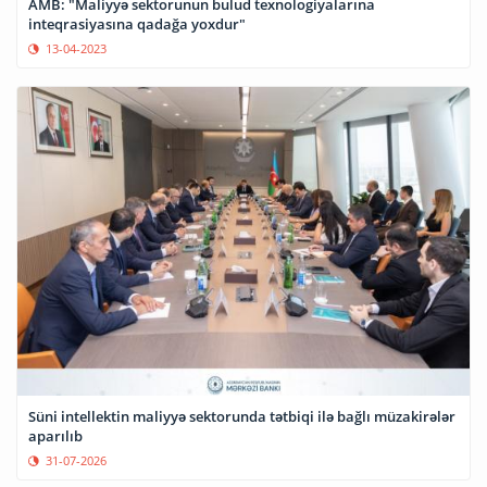
AMB: "Maliyyə sektorunun bulud texnologiyalarına
inteqrasiyasına qadağa yoxdur"
13-04-2023
Süni intellektin maliyyə sektorunda tətbiqi ilə bağlı müzakirələr
aparılıb
31-07-2026