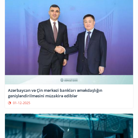
Azərbaycan və Çin mərkəzi bankları əməkdaşlığın
genişləndirilməsini müzakirə ediblər
01-12-2025