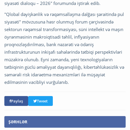
siyasəti dialoqu – 2026" forumunda iştirak edib.
"Qlobal dəyişkənlik və rəqəmsallaşma dalğası şəraitində pul
siyasəti" mövzusuna həsr olunmuş forum çərçivəsində
sektorun rəqəmsal transformasiyası, süni intellekt və maşın
öyrənməsinin makroiqtisadi təhlil, inflyasiyanın
proqnozlaşdırılması, bank nəzarəti və ödəniş
infrastrukturunun inkişafı sahələrində tətbiqi perspektivləri
müzakirə olunub. Eyni zamanda, yeni texnologiyaların
tətbiqinin güclü əməliyyat dayanıqlılığı, kibertəhlükəsizlik və
səmərəli risk idarəetmə mexanizmləri ilə müşayiət
edilməsinin vacibliyi vurğulanıb.
Paylaş
Tweet
ŞƏRHLƏR