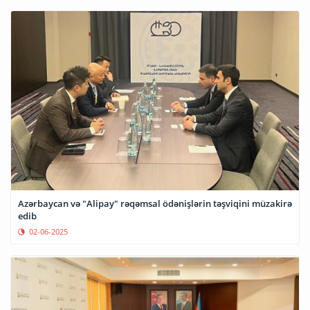
Azərbaycan və "Alipay" rəqəmsal ödənişlərin təşviqini müzakirə
edib
02-06-2025