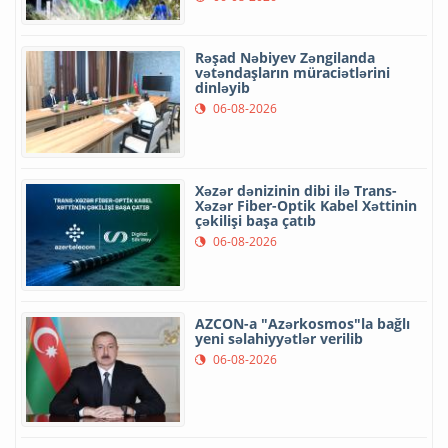
Rəşad Nəbiyev Zəngilanda
vətəndaşların müraciətlərini
dinləyib
06-08-2026
Xəzər dənizinin dibi ilə Trans-
Xəzər Fiber-Optik Kabel Xəttinin
çəkilişi başa çatıb
06-08-2026
AZCON-a "Azərkosmos"la bağlı
yeni səlahiyyətlər verilib
06-08-2026