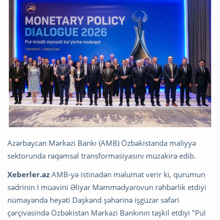
Azərbaycan Mərkəzi Bankı (AMB) Özbəkistanda maliyyə
sektorunda rəqəmsal transformasiyasını müzakirə edib.
Xeberler.az
AMB-yə istinadən məlumat verir ki, qurumun
sədrinin I müavini Əliyar Məmmədyarovun rəhbərlik etdiyi
nümayəndə heyəti Daşkənd şəhərinə işgüzar səfəri
çərçivəsində Özbəkistan Mərkəzi Bankının təşkil etdiyi "Pul