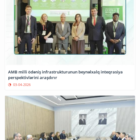
AMB milli ödəniş infrastrukturunun beynəlxalq inteqrasiya
perspektivlərini araşdırır
03-04-2026