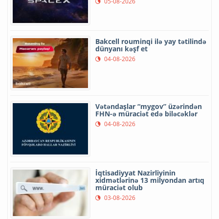
05-08-2026
Bakcell rouminqi ilə yay tətilində
dünyanı kəşf et
04-08-2026
Vətəndaşlar “mygov” üzərindən
FHN-ə müraciət edə biləcəklər
04-08-2026
İqtisadiyyat Nazirliyinin
xidmətlərinə 13 milyondan artıq
müraciət olub
03-08-2026