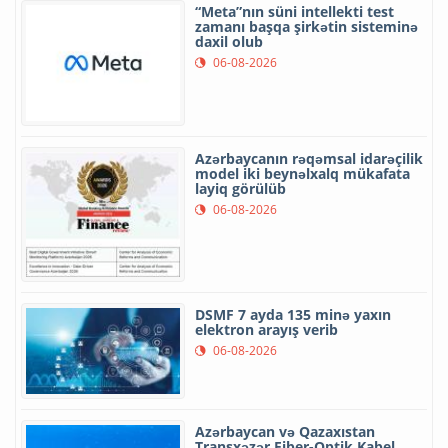
“Meta”nın süni intellekti test
zamanı başqa şirkətin sisteminə
daxil olub
06-08-2026
Azərbaycanın rəqəmsal idarəçilik
model iki beynəlxalq mükafata
layiq görülüb
06-08-2026
DSMF 7 ayda 135 minə yaxın
elektron arayış verib
06-08-2026
Azərbaycan və Qazaxıstan
Transxəzər Fiber-Optik Kabel