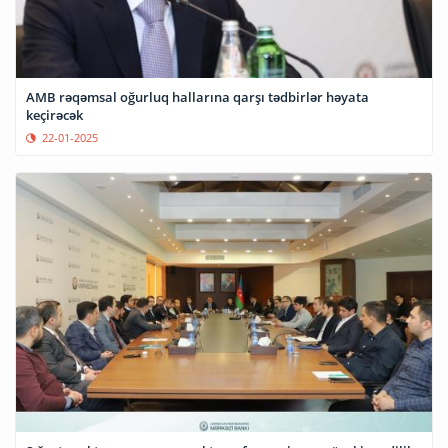
AMB rəqəmsal oğurluq hallarına qarşı tədbirlər həyata
keçirəcək
22-01-2025