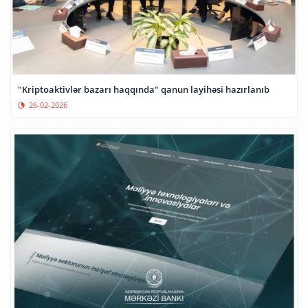
"Kriptoaktivlər bazarı haqqında" qanun layihəsi hazırlanıb
26-02-2026