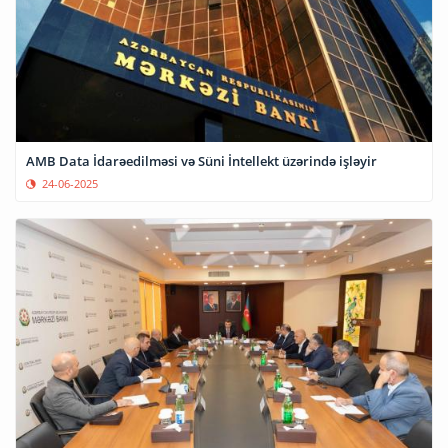
AMB Data İdarəedilməsi və Süni İntellekt üzərində işləyir
24-06-2025