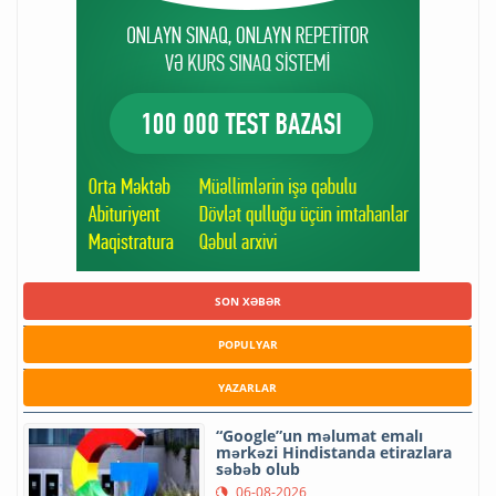
SON XƏBƏR
POPULYAR
YAZARLAR
“Google”un məlumat emalı
mərkəzi Hindistanda etirazlara
səbəb olub
06-08-2026