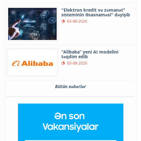
"Elektron kredit və zəmanət"
sisteminin Əsasnaməsi" dəyişib
03-08-2026
“Alibaba” yeni AI modelini
təqdim edib
03-08-2026
Bütün xəbərlər