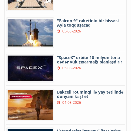
"Falcon 9" raketinin bir hissəsi
Ayla toqquşacaq
05-08-2026
“SpaceX” orbitə 10 milyon tona
qədər yük çıxarmağı planlaşdırır
05-08-2026
Bakcell rouminqi ilə yay tətilində
dünyanı kəşf et
04-08-2026
Vətəndaşlar “mygov” üzərindən