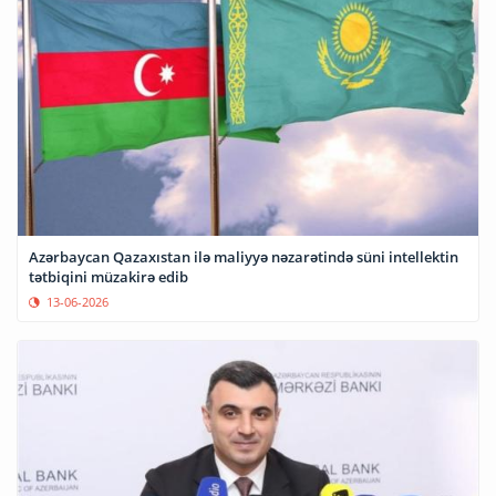
Azərbaycan Qazaxıstan ilə maliyyə nəzarətində süni intellektin
tətbiqini müzakirə edib
13-06-2026