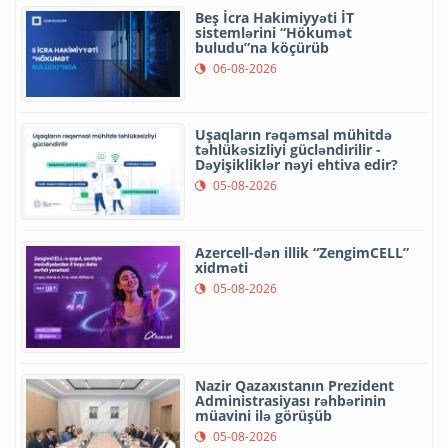
Beş İcra Hakimiyyəti İT
sistemlərini “Hökumət
buludu”na köçürüb
06-08-2026
Uşaqların rəqəmsal mühitdə
təhlükəsizliyi gücləndirilir -
Dəyişikliklər nəyi ehtiva edir?
05-08-2026
Azercell-dən illik “ZengimCELL”
xidməti
05-08-2026
Nazir Qazaxıstanın Prezident
Administrasiyası rəhbərinin
müavini ilə görüşüb
05-08-2026