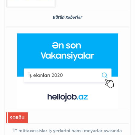
Bütün xəbərlər
SORĞU
İT mütəxəssislər iş yerlərini hansı meyarlar əsasında