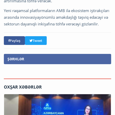
artırılmasına töhfə verəcək.
Yeni rəqəmsal platformaların AMB ilə ekosistem iştirakçıları
arasında innovasiyayönümlü əməkdaşlığı təşviq edəcəyi və
sektorun dayanıqlı inkişafına töhfə verəcəyi gözlənilir.
Paylaş
Tweet
ŞƏRHLƏR
OXŞAR XƏBƏRLƏR