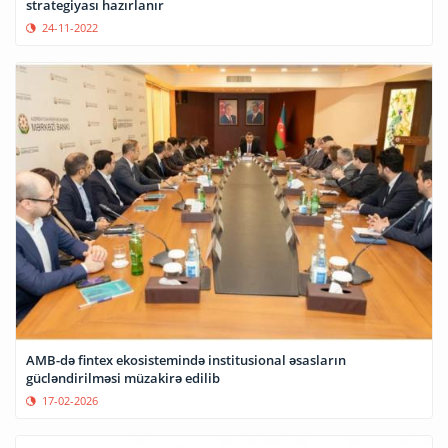
strategiyası hazırlanır
24-11-2022
AMB-də fintex ekosistemində institusional əsasların
gücləndirilməsi müzakirə edilib
17-02-2026