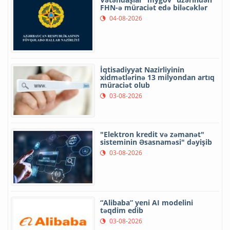
FHN-ə müraciət edə biləcəklər
04-08-2026
İqtisadiyyat Nazirliyinin
xidmətlərinə 13 milyondan artıq
müraciət olub
03-08-2026
"Elektron kredit və zəmanət"
sisteminin Əsasnaməsi" dəyişib
03-08-2026
“Alibaba” yeni AI modelini
təqdim edib
03-08-2026