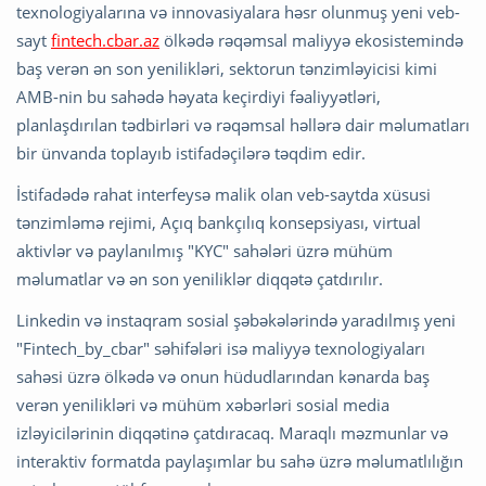
texnologiyalarına və innovasiyalara həsr olunmuş yeni veb-
sayt
fintech.cbar.az
ölkədə rəqəmsal maliyyə ekosistemində
baş verən ən son yenilikləri, sektorun tənzimləyicisi kimi
AMB-nin bu sahədə həyata keçirdiyi fəaliyyətləri,
planlaşdırılan tədbirləri və rəqəmsal həllərə dair məlumatları
bir ünvanda toplayıb istifadəçilərə təqdim edir.
İstifadədə rahat interfeysə malik olan veb-saytda xüsusi
tənzimləmə rejimi, Açıq bankçılıq konsepsiyası, virtual
aktivlər və paylanılmış "KYC" sahələri üzrə mühüm
məlumatlar və ən son yeniliklər diqqətə çatdırılır.
Linkedin və instaqram sosial şəbəkələrində yaradılmış yeni
"Fintech_by_cbar" səhifələri isə maliyyə texnologiyaları
sahəsi üzrə ölkədə və onun hüdudlarından kənarda baş
verən yenilikləri və mühüm xəbərləri sosial media
izləyicilərinin diqqətinə çatdıracaq. Maraqlı məzmunlar və
interaktiv formatda paylaşımlar bu sahə üzrə məlumatlılığın