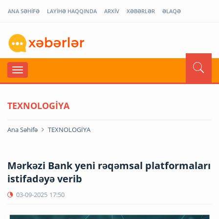
ANA SƏHİFƏ
LAYİHƏ HAQQINDA
ARXİV
XƏBƏRLƏR
ƏLAQƏ
TEXNOLOGİYA
Ana Səhifə
TEXNOLOGİYA
Mərkəzi Bank yeni rəqəmsal platformaları
istifadəyə verib
03-09-2025
17:50