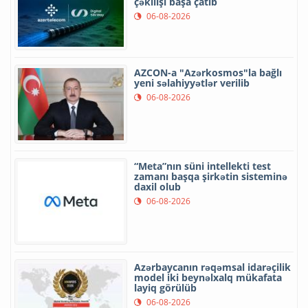
çəkilişi başa çatıb
06-08-2026
AZCON-a "Azərkosmos"la bağlı
yeni səlahiyyətlər verilib
06-08-2026
“Meta”nın süni intellekti test
zamanı başqa şirkətin sisteminə
daxil olub
06-08-2026
Azərbaycanın rəqəmsal idarəçilik
model iki beynəlxalq mükafata
layiq görülüb
06-08-2026