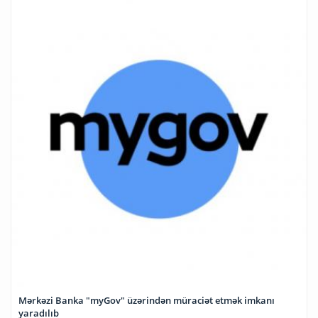
Mərkəzi Banka "myGov" üzərindən müraciət etmək imkanı
yaradılıb