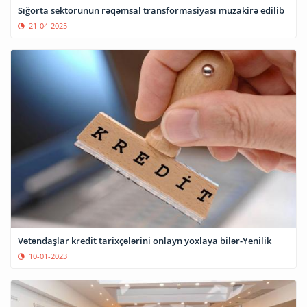
Sığorta sektorunun rəqəmsal transformasiyası müzakirə edilib
21-04-2025
Vətəndaşlar kredit tarixçələrini onlayn yoxlaya bilər-Yenilik
10-01-2023