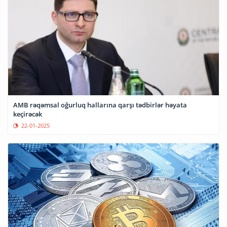
AMB rəqəmsal oğurluq hallarına qarşı tədbirlər həyata
keçirəcək
22-01-2025