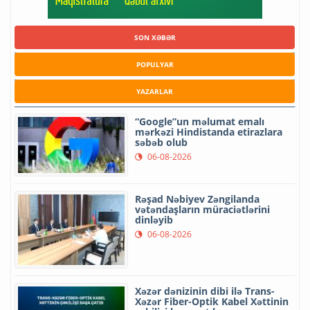
SON XƏBƏR
POPULYAR
YAZARLAR
“Google”un məlumat emalı
mərkəzi Hindistanda etirazlara
səbəb olub
06-08-2026
Rəşad Nəbiyev Zəngilanda
vətəndaşların müraciətlərini
dinləyib
06-08-2026
Xəzər dənizinin dibi ilə Trans-
Xəzər Fiber-Optik Kabel Xəttinin