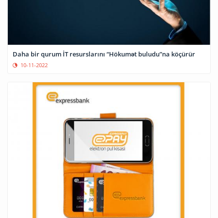
Daha bir qurum İT resurslarını “Hökumət buludu”na köçürür
10-11-2022