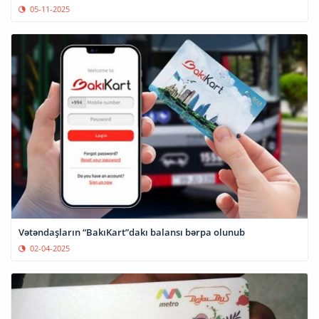
05-11-2025
Vətəndaşların “BakıKart”dakı balansı bərpa olunub
02-04-2025