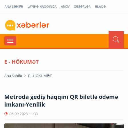
ANA SƏHİFƏ
LAYİHƏ HAQQINDA
ARXİV
XƏBƏRLƏR
ƏLAQƏ
E - HÖKUMƏT
Ana Səhifə
E - HÖKUMƏT
Metroda gediş haqqını QR biletlə ödəmə
imkanı-Yenilik
06-09-2023
11:33