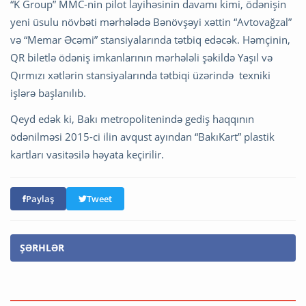
“K Group” MMC-nin pilot layihəsinin davamı kimi, ödənişin
yeni üsulu növbəti mərhələdə Bənövşəyi xəttin “Avtovağzal”
və “Memar Əcəmi” stansiyalarında tətbiq edəcək. Həmçinin,
QR biletlə ödəniş imkanlarının mərhələli şəkildə Yaşıl və
Qırmızı xətlərin stansiyalarında tətbiqi üzərində texniki
işlərə başlanılıb.
Qeyd edək ki, Bakı metropolitenində gediş haqqının
ödənilməsi 2015-ci ilin avqust ayından “BakıKart” plastik
kartları vasitəsilə həyata keçirilir.
Paylaş
Tweet
ŞƏRHLƏR