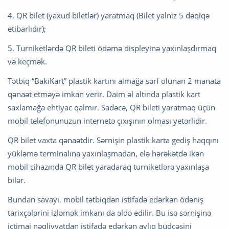
4. QR bilet (yaxud biletlər) yaratmaq (Bilet yalnız 5 dəqiqə
etibarlıdır);
5. Turniketlərdə QR bileti ödəmə displeyinə yaxınlaşdırmaq
və keçmək.
Tətbiq “BakıKart” plastik kartını almağa sərf olunan 2 manata
qənaət etməyə imkan verir. Daim əl altında plastik kart
saxlamağa ehtiyac qalmır. Sadəcə, QR bileti yaratmaq üçün
mobil telefonunuzun internetə çıxışının olması yetərlidir.
QR bilet vaxta qənaətdir. Sərnişin plastik karta gediş haqqını
yükləmə terminalına yaxınlaşmadan, elə hərəkətdə ikən
mobil cihazında QR bilet yaradaraq turniketlərə yaxınlaşa
bilər.
Bundan savayı, mobil tətbiqdən istifadə edərkən ödəniş
tarixçələrini izləmək imkanı da əldə edilir. Bu isə sərnişinə
ictimai nəqliyyatdan istifadə edərkən aylıq büdcəsini