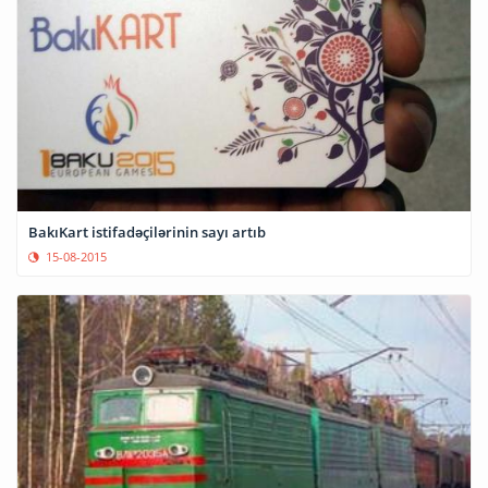
BakıKart istifadəçilərinin sayı artıb
15-08-2015