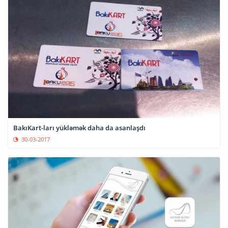
BakıKart-ları yükləmək daha da asanlaşdı
30-03-2017