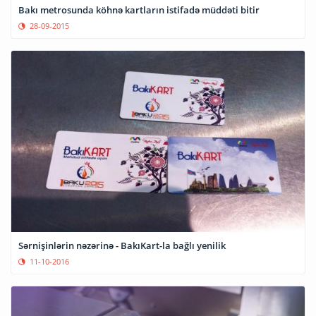
Bakı metrosunda köhnə kartların istifadə müddəti bitir
28-09-2015
Sərnişinlərin nəzərinə - BakıKart-la bağlı yenilik
11-10-2016