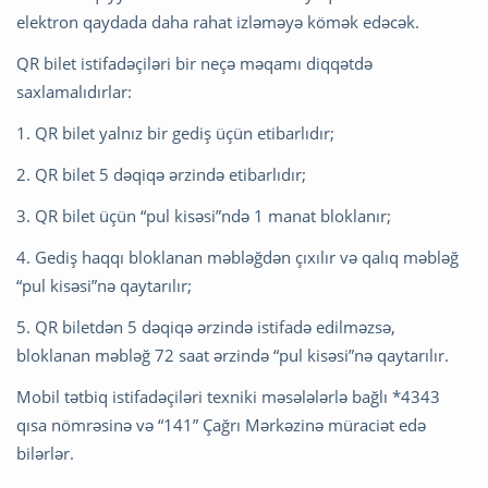
elektron qaydada daha rahat izləməyə kömək edəcək.
QR bilet istifadəçiləri bir neçə məqamı diqqətdə
saxlamalıdırlar:
1. QR bilet yalnız bir gediş üçün etibarlıdır;
2. QR bilet 5 dəqiqə ərzində etibarlıdır;
3. QR bilet üçün “pul kisəsi”ndə 1 manat bloklanır;
4. Gediş haqqı bloklanan məbləğdən çıxılır və qalıq məbləğ
“pul kisəsi”nə qaytarılır;
5. QR biletdən 5 dəqiqə ərzində istifadə edilməzsə,
bloklanan məbləğ 72 saat ərzində “pul kisəsi”nə qaytarılır.
Mobil tətbiq istifadəçiləri texniki məsələlərlə bağlı *4343
qısa nömrəsinə və “141” Çağrı Mərkəzinə müraciət edə
bilərlər.