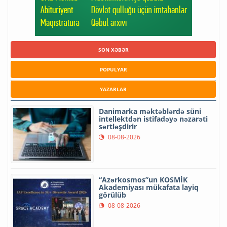
SON XƏBƏR
POPULYAR
YAZARLAR
Danimarka məktəblərdə süni
intellektdən istifadəyə nəzarəti
sərtləşdirir
08-08-2026
“Azərkosmos”un KOSMİK
Akademiyası mükafata layiq
görülüb
08-08-2026