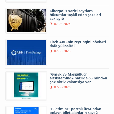
Kiberpolis xarici saytlara
hücumlar təşkil edən şəxsləri
saxlayıb
07-08-2026
Fitch ABB-nin reytinqini növbəti
dəfə yüksəltdi!
07-08-2026
“Əmək və Məşğulluq”
altsistemində hazırda 65 mindən
çox aktiv vakansiya var
07-08-2026
“Biletim.az” portalı üzərindən
onlayn bilet alanların sayı 2