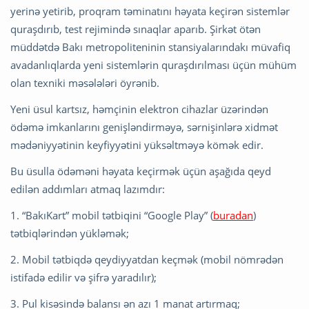
yerinə yetirib, proqram təminatını həyata keçirən sistemlər
quraşdırıb, test rejimində sınaqlar aparıb. Şirkət ötən
müddətdə Bakı metropoliteninin stansiyalarındakı müvafiq
avadanlıqlarda yeni sistemlərin quraşdırılması üçün mühüm
olan texniki məsələləri öyrənib.
Yeni üsul kartsız, həmçinin elektron cihazlar üzərindən
ödəmə imkanlarını genişləndirməyə, sərnişinlərə xidmət
mədəniyyətinin keyfiyyətini yüksəltməyə kömək edir.
Bu üsulla ödəməni həyata keçirmək üçün aşağıda qeyd
edilən addımları atmaq lazımdır:
1. “BakıKart” mobil tətbiqini “Google Play” (
buradan
)
tətbiqlərindən yükləmək;
2. Mobil tətbiqdə qeydiyyatdan keçmək (mobil nömrədən
istifadə edilir və şifrə yaradılır);
3. Pul kisəsində balansı ən azı 1 manat artırmaq;