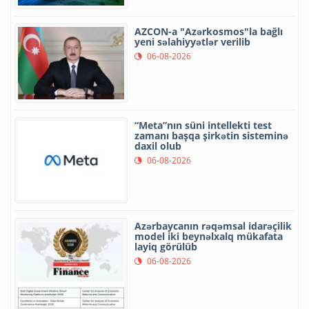
AZCON-a "Azərkosmos"la bağlı
yeni səlahiyyətlər verilib
06-08-2026
“Meta”nın süni intellekti test
zamanı başqa şirkətin sisteminə
daxil olub
06-08-2026
Azərbaycanın rəqəmsal idarəçilik
model iki beynəlxalq mükafata
layiq görülüb
06-08-2026