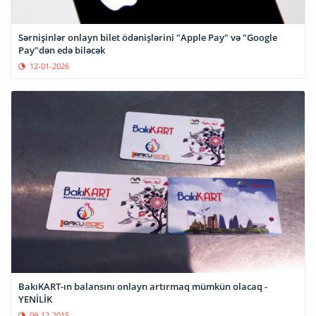
Sərnişinlər onlayn bilet ödənişlərini "Apple Pay" və "Google
Pay"dən edə biləcək
12-01-2026
BakıKART-ın balansını onlayn artırmaq mümkün olacaq -
YENİLİK
09-12-2015