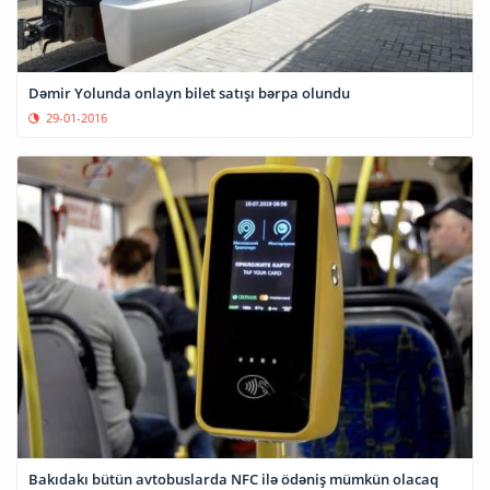
Dəmir Yolunda onlayn bilet satışı bərpa olundu
29-01-2016
Bakıdakı bütün avtobuslarda NFC ilə ödəniş mümkün olacaq