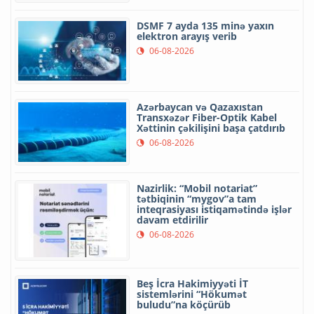
DSMF 7 ayda 135 minə yaxın
elektron arayış verib
06-08-2026
Azərbaycan və Qazaxıstan
Transxəzər Fiber-Optik Kabel
Xəttinin çəkilişini başa çatdırıb
06-08-2026
Nazirlik: “Mobil notariat”
tətbiqinin “mygov”a tam
inteqrasiyası istiqamətində işlər
davam etdirilir
06-08-2026
Beş İcra Hakimiyyəti İT
sistemlərini “Hökumət
buludu”na köçürüb