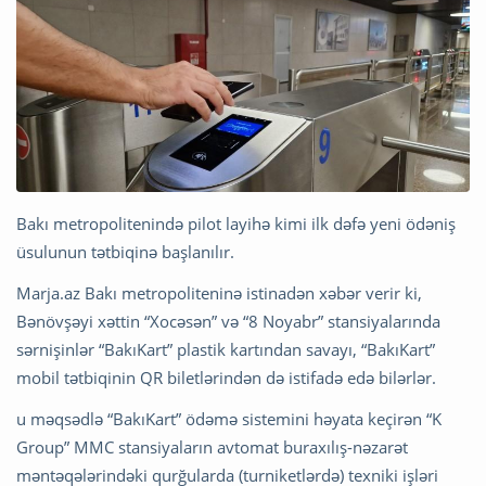
Bakı metropolitenində pilot layihə kimi ilk dəfə yeni ödəniş
üsulunun tətbiqinə başlanılır.
Marja.az Bakı metropoliteninə istinadən xəbər verir ki,
Bənövşəyi xəttin “Xocəsən” və “8 Noyabr” stansiyalarında
sərnişinlər “BakıKart” plastik kartından savayı, “BakıKart”
mobil tətbiqinin QR biletlərindən də istifadə edə bilərlər.
u məqsədlə “BakıKart” ödəmə sistemini həyata keçirən “K
Group” MMC stansiyaların avtomat buraxılış-nəzarət
məntəqələrindəki qurğularda (turniketlərdə) texniki işləri