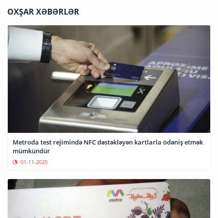
OXŞAR XƏBƏRLƏR
Metroda test rejimində NFC dəstəkləyən kartlarla ödəniş etmək
mümkündür
01-11-2025