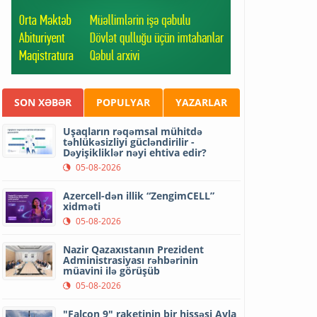
SON XƏBƏR
POPULYAR
YAZARLAR
Uşaqların rəqəmsal mühitdə
təhlükəsizliyi gücləndirilir -
Dəyişikliklər nəyi ehtiva edir?
05-08-2026
Azercell-dən illik “ZengimCELL”
xidməti
05-08-2026
Nazir Qazaxıstanın Prezident
Administrasiyası rəhbərinin
müavini ilə görüşüb
05-08-2026
"Falcon 9" raketinin bir hissəsi Ayla