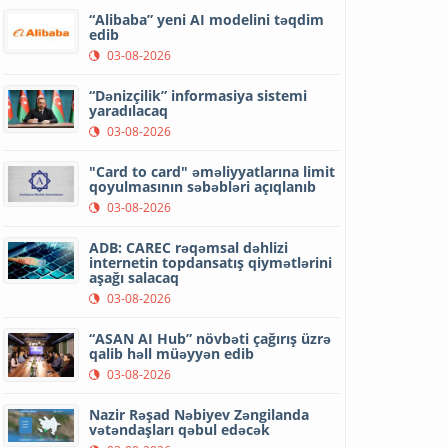
“Alibaba” yeni AI modelini təqdim
edib
03-08-2026
“Dənizçilik” informasiya sistemi
yaradılacaq
03-08-2026
"Card to card" əməliyyatlarına limit
qoyulmasının səbəbləri açıqlanıb
03-08-2026
ADB: CAREC rəqəmsal dəhlizi
internetin topdansatış qiymətlərini
aşağı salacaq
03-08-2026
“ASAN AI Hub” növbəti çağırış üzrə
qalib həll müəyyən edib
03-08-2026
Nazir Rəşad Nəbiyev Zəngilanda
vətəndaşları qəbul edəcək