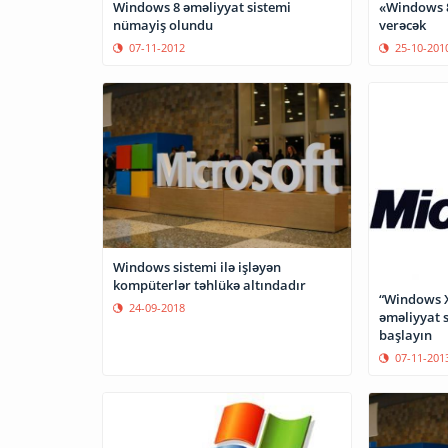
Windows 8 əməliyyat sistemi
«Windows 8
nümayiş olundu
verəcək
07-11-2012
25-10-201
Windows sistemi ilə işləyən
kompüterlər təhlükə altındadır
“Windows XP
24-09-2018
əməliyyat 
başlayın
07-11-201