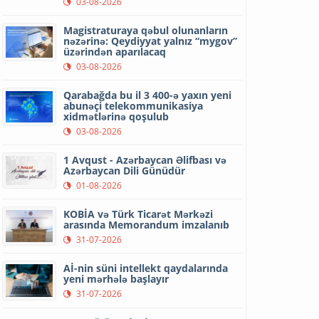
03-08-2026
Magistraturaya qəbul olunanların
nəzərinə: Qeydiyyat yalnız “mygov”
üzərindən aparılacaq
03-08-2026
Qarabağda bu il 3 400-ə yaxın yeni
abunəçi telekommunikasiya
xidmətlərinə qoşulub
03-08-2026
1 Avqust - Azərbaycan Əlifbası və
Azərbaycan Dili Günüdür
01-08-2026
KOBİA və Türk Ticarət Mərkəzi
arasında Memorandum imzalanıb
31-07-2026
Aİ-nin süni intellekt qaydalarında
yeni mərhələ başlayır
31-07-2026