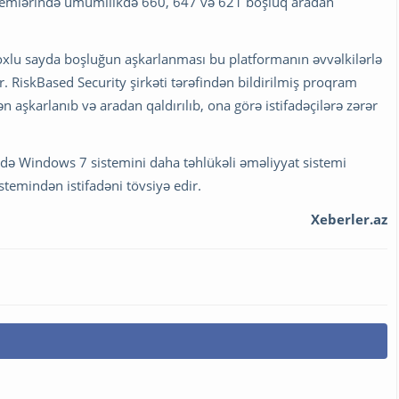
temlərində ümumilikdə 660, 647 və 621 boşluq aradan
çoxlu sayda boşluğun aşkarlanması bu platformanın əvvəlkilərlə
 RiskBased Security şirkəti tərəfindən bildirilmiş proqram
n aşkarlanıb və aradan qaldırılıb, ona görə istifadəçilərə zərər
ədə Windows 7 sistemini daha təhlükəli əməliyyat sistemi
temindən istifadəni tövsiyə edir.
Xeberler.az