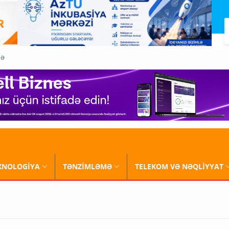
QƏ
XNOLOGİYA
TƏNZİMLƏMƏ
TELEKOM VƏ NƏQLİYYAT