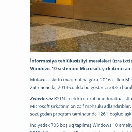
İnformasiya təhlükəsizliyi məsələləri üzrə ixt
Windows 10 sistemini Microsoft şirkətinin ən 
Mütəxəssislərin məlumatına görə, 2016-cı ildə Mi
Xatırladaq ki, 2014-cü ildə bu göstərici 383-ə bərab
Xeberler.az
RYTN-in elektron xəbər xidmətinə istin
Microsoft şirkətinin ən zəif məhsulu adlandırıblar
sözügedən proqram təminatında 1261 boşluq aşkar
İndiyədək 705 boşluq tapılmış Windows 10 əməliyya