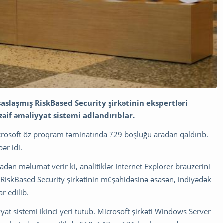
isaslaşmış RiskBased Security şirkətinin ekspertləri
zəif əməliyyat sistemi adlandırıblar.
crosoft öz proqram təminatında 729 boşluğu aradan qaldırıb.
ər idi.
adən məlumat verir ki, analitiklər Internet Explorer brauzerini
. RiskBased Security şirkətinin müşahidəsinə əsasən, indiyədək
 edilib.
t sistemi ikinci yeri tutub. Microsoft şirkəti Windows Server