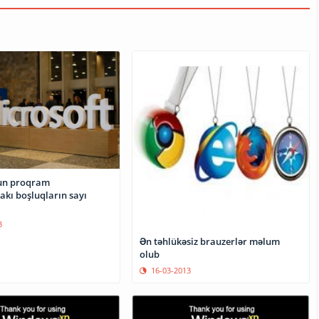
-un proqram
akı boşluqların sayı
8
Ən təhlükəsiz brauzerlər məlum
olub
16-03-2013