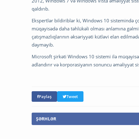
2012, Windows 7 və Windows Vista əməliyyat sis
qaldırıb.
Ekspertlər bildiriblər ki, Windows 10 sistemində 
müqayisədə daha təhlükəli olması anlamına gəlmir.
çatışmazlıqlarının əksəriyyəti kütləvi elan edilmədə
dəyməyib.
Microsoft şirkəti Windows 10 sistemi ilə müqayis
adlandırır və korporasiyanın sonuncu əməliyyat sis
Paylaş
Tweet
ŞƏRHLƏR