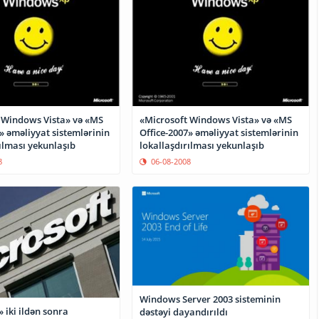
 Windows Vista» və «MS
«Microsoft Windows Vista» və «MS
» əməliyyat sistemlərinin
Office-2007» əməliyyat sistemlərinin
ılması yekunlaşıb
lokallaşdırılması yekunlaşıb
8
06-08-2008
Windows Server 2003 sisteminin
 iki ildən sonra
dəstəyi dayandırıldı