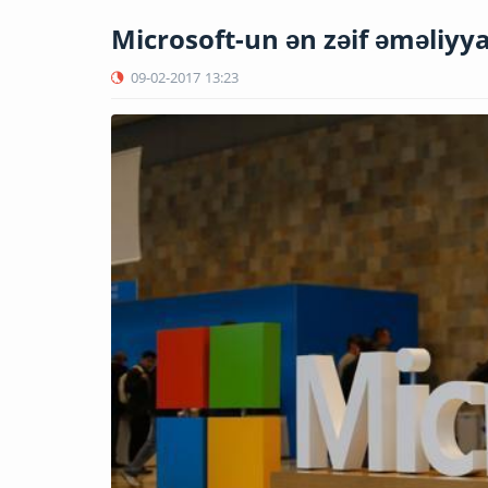
Microsoft-un ən zəif əməliyya
09-02-2017
13:23