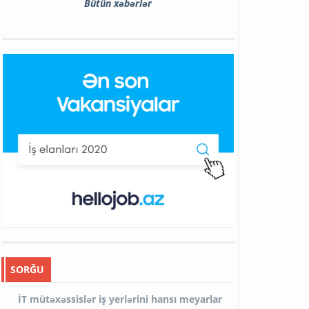
Bütün xəbərlər
SORĞU
İT mütəxəssislər iş yerlərini hansı meyarlar