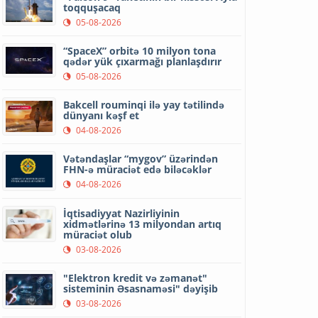
toqquşacaq
05-08-2026
“SpaceX” orbitə 10 milyon tona
qədər yük çıxarmağı planlaşdırır
05-08-2026
Bakcell rouminqi ilə yay tətilində
dünyanı kəşf et
04-08-2026
Vətəndaşlar “mygov” üzərindən
FHN-ə müraciət edə biləcəklər
04-08-2026
İqtisadiyyat Nazirliyinin
xidmətlərinə 13 milyondan artıq
müraciət olub
03-08-2026
"Elektron kredit və zəmanət"
sisteminin Əsasnaməsi" dəyişib
03-08-2026