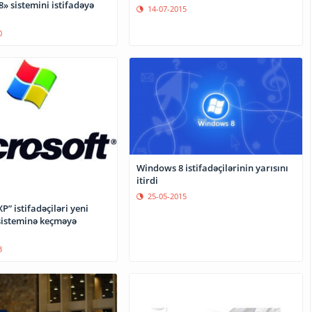
» sistemini istifadəyə
14-07-2015
0
Windows 8 istifadəçilərinin yarısını
itirdi
25-05-2015
” istifadəçiləri yeni
sisteminə keçməyə
3