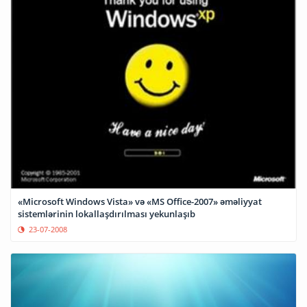
«Microsoft Windows Vista» və «MS Office-2007» əməliyyat
sistemlərinin lokallaşdırılması yekunlaşıb
23-07-2008