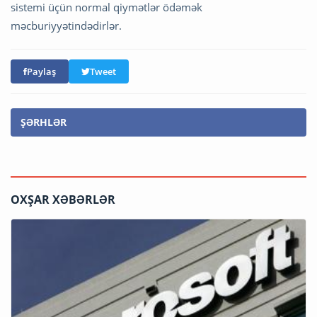
sistemi üçün normal qiymətlər ödəmək
məcburiyyətindədirlər.
Paylaş
Tweet
ŞƏRHLƏR
OXŞAR XƏBƏRLƏR