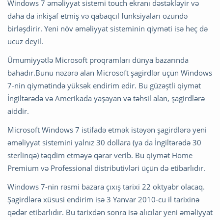
Windows 7 əməliyyat sistemi touch ekranı dəstəkləyir və
daha da inkişaf etmiş və qabaqcıl funksiyaları özündə
birləşdirir. Yeni növ əməliyyat sisteminin qiyməti isə heç də
ucuz deyil.
Ümumiyyətlə Microsoft proqramları dünya bazarında
bahadır.Bunu nəzərə alan Microsoft şagirdlər üçün Windows
7-nin qiymətində yüksək endirim edir. Bu güzəştli qiymət
İngiltərədə və Amerikada yaşayan və təhsil alan, şagirdlərə
aiddir.
Microsoft Windows 7 istifadə etmək istəyən şagirdlərə yeni
əməliyyat sistemini yalnız 30 dollara (ya da İngiltərədə 30
sterlinqə) təqdim etməyə qərar verib. Bu qiymət Home
Premium və Professional distributivləri üçün də etibarlıdır.
Windows 7-nin rəsmi bazara çıxış tarixi 22 oktyabr olacaq.
Şagirdlərə xüsusi endirim isə 3 Yanvar 2010-cu il tarixinə
qədər etibarlıdır. Bu tarixdən sonra isə alıcılar yeni əməliyyat