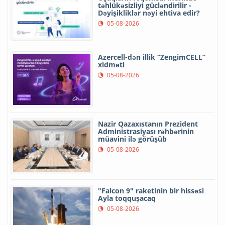
təhlükəsizliyi gücləndirilir -
Dəyişikliklər nəyi ehtiva edir?
05-08-2026
Azercell-dən illik “ZengimCELL”
xidməti
05-08-2026
Nazir Qazaxıstanın Prezident
Administrasiyası rəhbərinin
müavini ilə görüşüb
05-08-2026
"Falcon 9" raketinin bir hissəsi
Ayla toqquşacaq
05-08-2026