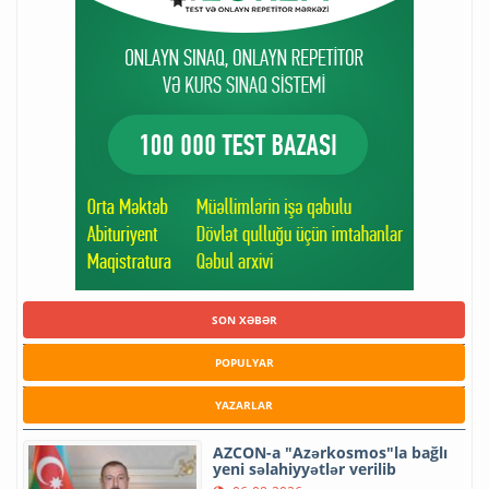
SON XƏBƏR
POPULYAR
YAZARLAR
AZCON-a "Azərkosmos"la bağlı
yeni səlahiyyətlər verilib