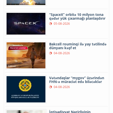
“SpaceX” orbitə 10 milyon tona
qədər yük çıxarmağı planlaşdırır
05-08-2026
Bakcell rouminqi ilə yay tətilində
dünyanı kəşf et
04-08-2026
Vətəndaşlar “mygov” üzərindən
FHN-ə müraciət edə biləcəklər
04-08-2026
İqtisadiyyat Nazirliyinin