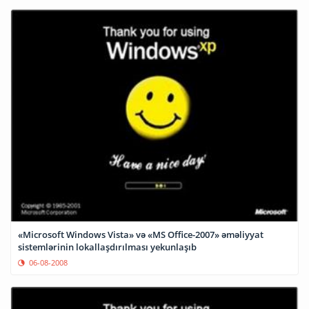
«Microsoft Windows Vista» və «MS Office-2007» əməliyyat
sistemlərinin lokallaşdırılması yekunlaşıb
06-08-2008