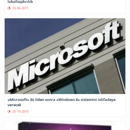
lokallaşdırılıb
10-04-2011
«Microsoft» iki ildən sonra «Windows 8» sistemini istifadəyə
verəcək
25-10-2010