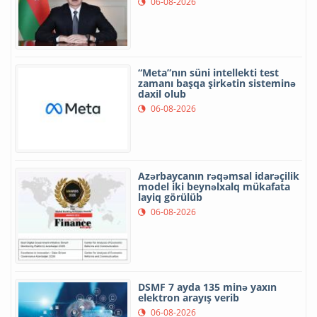
06-08-2026
“Meta”nın süni intellekti test
zamanı başqa şirkətin sisteminə
daxil olub
06-08-2026
Azərbaycanın rəqəmsal idarəçilik
model iki beynəlxalq mükafata
layiq görülüb
06-08-2026
DSMF 7 ayda 135 minə yaxın
elektron arayış verib
06-08-2026