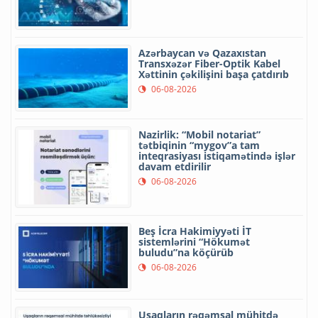
Azərbaycan və Qazaxıstan
Transxəzər Fiber-Optik Kabel
Xəttinin çəkilişini başa çatdırıb
06-08-2026
Nazirlik: “Mobil notariat”
tətbiqinin “mygov”a tam
inteqrasiyası istiqamətində işlər
davam etdirilir
06-08-2026
Beş İcra Hakimiyyəti İT
sistemlərini “Hökumət
buludu”na köçürüb
06-08-2026
Uşaqların rəqəmsal mühitdə