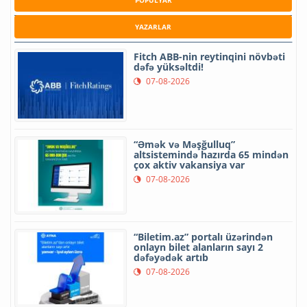
POPULYAR
YAZARLAR
Fitch ABB-nin reytinqini növbəti
dəfə yüksəltdi!
07-08-2026
“Əmək və Məşğulluq”
altsistemində hazırda 65 mindən
çox aktiv vakansiya var
07-08-2026
“Biletim.az” portalı üzərindən
onlayn bilet alanların sayı 2
dəfəyədək artıb
07-08-2026