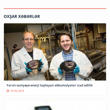
OXŞAR XƏBƏRLƏR
Yarım saniyəyə enerji toplayan akkumulyator icad edilib
10-05-2016