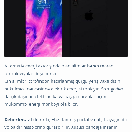
Alternativ enerji axtarışında olan alimlər bəzən maraqlı
texnologiyalar düşünürlər.
Çin alimləri tərəfindən hazırlanmış qurğu yeriş vaxtı dizin
bükülməsi nəticəsində elektrik enerjisi toplayır. Sözügedən
datçik daşınan elektronika və başqa qurğular üçün
mükəmməl enerji mənbəyi ola bilər.
Xeberler.az
bildirir ki, Hazırlanmış portativ datçik ayağın diz
və baldır hissələrinə quraşdırılır. Xüsusi bandaja insanın