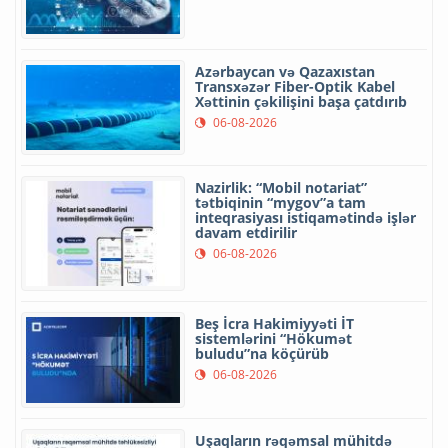
Azərbaycan və Qazaxıstan
Transxəzər Fiber-Optik Kabel
Xəttinin çəkilişini başa çatdırıb
06-08-2026
Nazirlik: “Mobil notariat”
tətbiqinin “mygov”a tam
inteqrasiyası istiqamətində işlər
davam etdirilir
06-08-2026
Beş İcra Hakimiyyəti İT
sistemlərini “Hökumət
buludu”na köçürüb
06-08-2026
Uşaqların rəqəmsal mühitdə