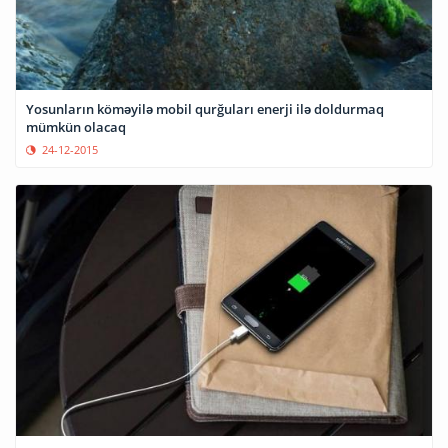
Yosunların köməyilə mobil qurğuları enerji ilə doldurmaq
mümkün olacaq
24-12-2015