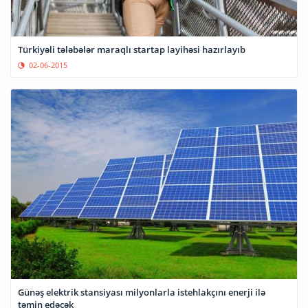
Türkiyəli tələbələr maraqlı startap layihəsi hazırlayıb
02-06-2015
Günəş elektrik stansiyası milyonlarla istehlakçını enerji ilə
təmin edəcək