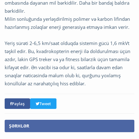
ombasında dayanan mil bərkidilir. Daha bir bandaj baldıra
bərkidilir.
Milin sonluğunda yerləşdirilmiş polimer və karbon lifindən
hazırlanmış zolaqlar enerji generasiya etməyə imkan verir.
Yeriş sürəti 2-6,5 km/saat olduqda sistemin gücü 1,6 mkVt
təşkil edir. Bu, kvadrokopterin enerji ilə doldurulması üçün
azdır, lakin GPS treker və ya fitness bilərzik üçün tamamilə
kifayət edir. Ən vacibi isə odur ki, saatlarla davam edən
sınaqlar nəticəsində məlum olub ki, qurğunu yoxlamış
könüllülər az narahatçılıq hiss ediblər.
Paylaş
Tweet
ŞƏRHLƏR