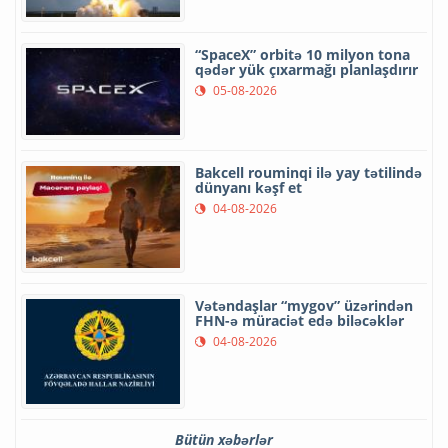
“SpaceX” orbitə 10 milyon tona
qədər yük çıxarmağı planlaşdırır
05-08-2026
Bakcell rouminqi ilə yay tətilində
dünyanı kəşf et
04-08-2026
Vətəndaşlar “mygov” üzərindən
FHN-ə müraciət edə biləcəklər
04-08-2026
Bütün xəbərlər