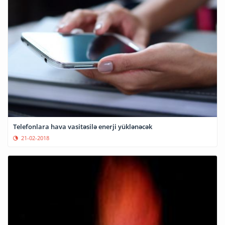
Telefonlara hava vasitəsilə enerji yüklənəcək
21-02-2018