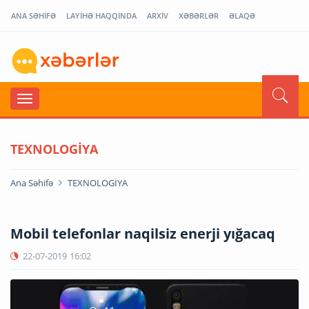
ANA SƏHİFƏ
LAYİHƏ HAQQINDA
ARXİV
XƏBƏRLƏR
ƏLAQƏ
TEXNOLOGİYA
Ana Səhifə
TEXNOLOGİYA
Mobil telefonlar naqilsiz enerji yığacaq
22-07-2019
16:02