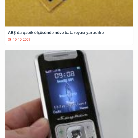
ABŞ-da qəpik ölçüsündə nüvə batareyası yaradılıb
10-10-2009