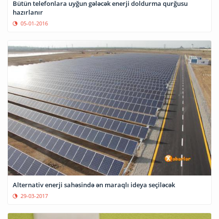
Bütün telefonlara uyğun gələcək enerji doldurma qurğusu
hazırlanır
05-01-2016
Alternativ enerji sahəsində ən maraqlı ideya seçiləcək
29-03-2017