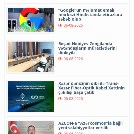
“Google”un məlumat emalı
mərkəzi Hindistanda etirazlara
səbəb olub
06-08-2026
Rəşad Nəbiyev Zəngilanda
vətəndaşların müraciətlərini
dinləyib
06-08-2026
Xəzər dənizinin dibi ilə Trans-
Xəzər Fiber-Optik Kabel Xəttinin
çəkilişi başa çatıb
06-08-2026
AZCON-a "Azərkosmos"la bağlı
yeni səlahiyyətlər verilib
06-08-2026