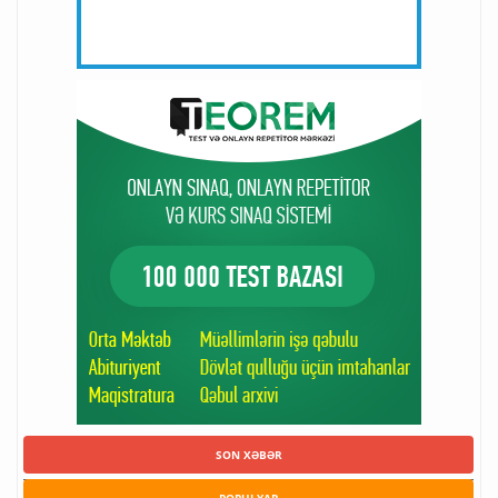
SON XƏBƏR