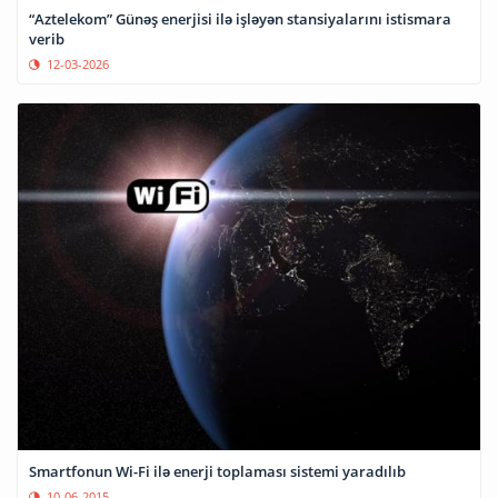
“Aztelekom” Günəş enerjisi ilə işləyən stansiyalarını istismara
verib
12-03-2026
Smartfonun Wi-Fi ilə enerji toplaması sistemi yaradılıb
10-06-2015