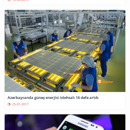
Azərbaycanda günəş enerjisi istehsalı 16 dəfə artıb
25-01-2017